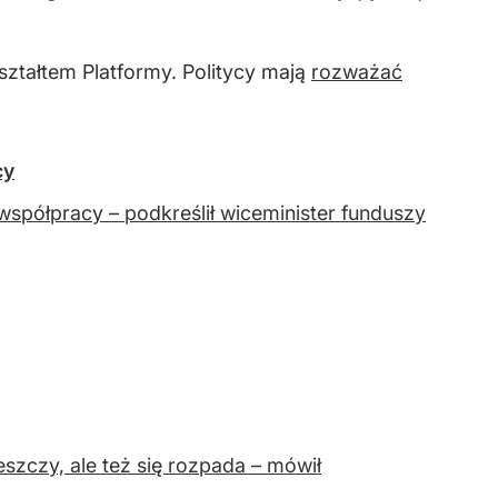
ztałtem Platformy. Politycy mają
rozważać
cy
 współpracy – podkreślił wiceminister funduszy
eszczy, ale też się rozpada – mówił