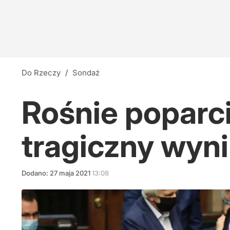
Do Rzeczy
/
Sondaż
Rośnie poparci
tragiczny wyn
Dodano:
27
maja
2021
13:08