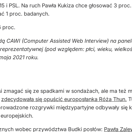
15 i PSL. Na ruch Pawła Kukiza chce głosować 3 proc
ć 1 proc. badanych.
 proc.
dą CAWI (Computer Assisted Web Interview) na panel
reprezentatywnej (pod względem: płci, wieku, wielko
maja 2021 roku.
si zmagać się ze spadkami w sondażach, ale ma też 
a
zdecydowała się opuścić europosłanka Róża Thun.
T
o prowadzone rozgrywki międzypartyjne odbywały się 
 europejskich.
ycznych wobec przywództwa Budki posłów:
Pawła Zalew