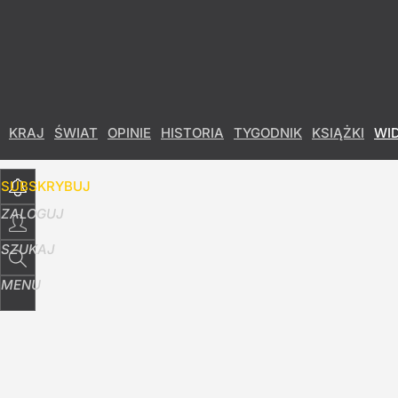
Udostępnij
20
Skomentuj
KRAJ
ŚWIAT
OPINIE
HISTORIA
TYGODNIK
KSIĄŻKI
WI
SUBSKRYBUJ
ZALOGUJ
SZUKAJ
MENU