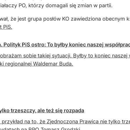
ałaczy PO, którzy domagali się zmian w partii.
ował, że jest grupa posłów KO zawiedziona obecnym ks
 PiS.
 Polityk PiS ostro: To byłby koniec naszej współpra
obrażam sobie takiej sytuacji. Byłby to koniec naszej
tyki regionalnej Waldemar Buda.
lko trzeszczy, ale też się rozpada
o przykład na to, że Zjednoczona Prawica nie tylko trz
dydatach na RPO Tomasz Grodzki.