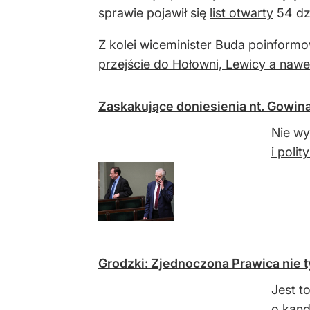
sprawie pojawił się
list otwarty
54 dzi
Z kolei wiceminister Buda poinform
przejście do Hołowni, Lewicy a nawet
Zaskakujące doniesienia nt. Gowina.
Nie wy
i poli
Grodzki: Zjednoczona Prawica nie ty
Jest t
o kan