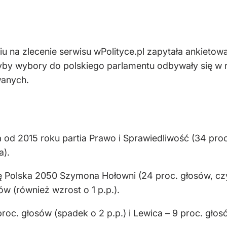
 na zlecenie serwisu wPolityce.pl zapytała ankietow
yby wybory do polskiego parlamentu odbywały się w n
wanych.
od 2015 roku partia Prawo i Sprawiedliwość (34 proc.
a).
ę Polska 2050 Szymona Hołowni (24 proc. głosów, czyli
ów (również wzrost o 1 p.p.).
proc. głosów (spadek o 2 p.p.) i Lewica – 9 proc. głos