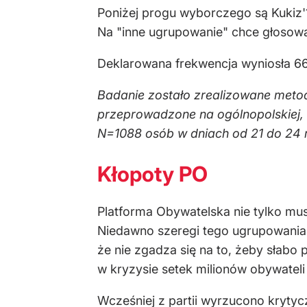
Poniżej progu wyborczego są Kukiz'
Na "inne ugrupowanie" chce głosowa
Deklarowana frekwencja wyniosła 66
Badanie zostało zrealizowane meto
przeprowadzone na ogólnopolskiej, 
N=1088 osób w dniach od 21 do 24 
Kłopoty PO
Platforma Obywatelska nie tylko mu
Niedawno szeregi tego ugrupowani
że nie zgadza się na to, żeby słab
w kryzysie setek milionów obywateli
Wcześniej z partii wyrzucono kryt