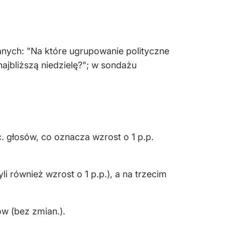
anych: "Na które ugrupowanie polityczne
ajbliższą niedzielę?"; w sondażu
 głosów, co oznacza wzrost o 1 p.p.
 również wzrost o 1 p.p.), a na trzecim
ów (bez zmian.).