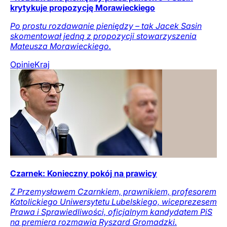
krytykuje propozycję Morawieckiego
Po prostu rozdawanie pieniędzy – tak Jacek Sasin
skomentował jedną z propozycji stowarzyszenia
Mateusza Morawieckiego.
Opinie
Kraj
Czarnek: Konieczny pokój na prawicy
Z Przemysławem Czarnkiem, prawnikiem, profesorem
Katolickiego Uniwersytetu Lubelskiego, wiceprezesem
Prawa i Sprawiedliwości, oficjalnym kandydatem PiS
na premiera rozmawia Ryszard Gromadzki.