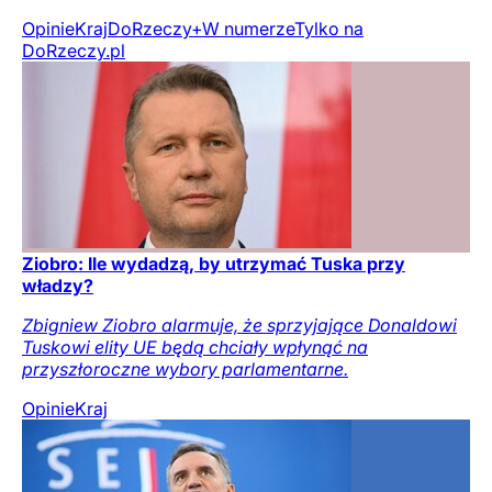
Opinie
Kraj
DoRzeczy+
W numerze
Tylko na
DoRzeczy.pl
Ziobro: Ile wydadzą, by utrzymać Tuska przy
władzy?
Zbigniew Ziobro alarmuje, że sprzyjające Donaldowi
Tuskowi elity UE będą chciały wpłynąć na
przyszłoroczne wybory parlamentarne.
Opinie
Kraj