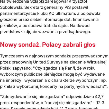
Na twierdzenia Szłapki zareagował Krzysztof
Sobolewski. Sekretarz generalny PiS
postawił
parlamentarzyście klubu KO ultimatum
: albo odwoła
głoszone przez siebie informacje dot. finansowania
pikników, albo sprawa trafi do sądu. Na dowód
przedstawił zdjęcie wezwania przedsądowego.
Nowy sondaż. Polacy zabrali głos
Tymczasem w najnowszym sondażu przeprowadzonym
przez pracownię United Surveys na zlecenie Wirtualnej
Polski zapytano: "Czy zgadza się Pan/i, że w roku
wyborczym publiczne pieniądze mogą być wydawane
na imprezy i wydarzenia o charakterze wyborczym, np.
pikniki z wyborcami, koncerty na partyjnych wiecach?".
"Zdecydowanie się nie zgadzam" odpowiedziało 42,7
proc. respondentów, a "raczej się nie zgadzam" – 12,3
proc. Przeciwnego zdania jest 41,7 proc. badanych,