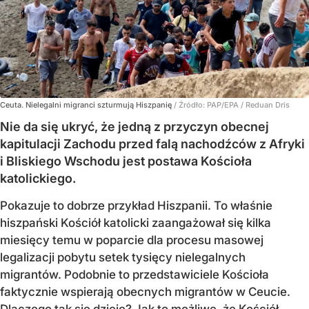
Ceuta. Nielegalni migranci szturmują Hiszpanię
/ Źródło:
PAP/EPA
/
Reduan Dris
Nie da się ukryć, że jedną z przyczyn obecnej
kapitulacji Zachodu przed falą nachodźców z Afryki
i Bliskiego Wschodu jest postawa Kościoła
katolickiego.
Pokazuje to dobrze przykład Hiszpanii. To właśnie
hiszpański Kościół katolicki zaangażował się kilka
miesięcy temu w poparcie dla procesu masowej
legalizacji pobytu setek tysięcy nielegalnych
migrantów. Podobnie to przedstawiciele Kościoła
faktycznie wspierają obecnych migrantów w Ceucie.
Dlaczego tak się dzieje? Jak to możliwe, że Kościół,