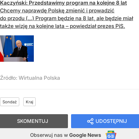
Kaczyński: Przedstawimy program na kolejne 8 lat
Chcemy naprawdę Polskę zmienić i prowadzić
do przodu (...) Program będzie na 8 lat, ale będzie miał
także wizję na kolejne lata – powiedział prezes PiS.
Źródło:
Wirtualna Polska
Sondaż
Kraj
SKOMENTUJ
UDOSTĘPNIJ
Obserwuj nas
w
Google News