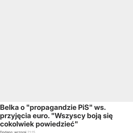
Belka o "propagandzie PiS" ws.
przyjęcia euro. "Wszyscy boją się
cokolwiek powiedzieć"
Dodano:
wczoraj
21:15