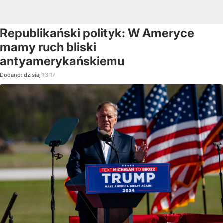
Republikański polityk: W Ameryce
mamy ruch bliski
antyamerykańskiemu
Dodano:
dzisiaj
13:17