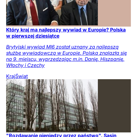
Który kraj ma najlepszy wywiad w Europie? Polska
w pierwszej dziesiątce
Brytyjski wywiad MI6 został uznany za najlepszą
służbę wywiadowczą w Europie. Polska znalazła się
na 9. miejscu, wyprzedzając m.in. Danię, Hiszpanię,
Włochy i Czechy
Kraj
Świat
"Rozdawanie pieniędzy przez państwo". Sasin