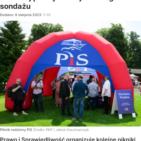
sondażu
Dodano:
6
sierpnia
2023
11:38
Piknik rodzinny PiS
Źródło:
PAP
/
Jakub Kaczmarczyk
Prawo i Sprawiedliwość organizuje kolejne pikniki