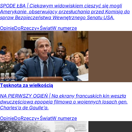
SPODE ŁBA | Ciekawym widowiskiem cieszyć się mogli
Amerykanie, obserwujący przesłuchania przed Komisją do
spraw Bezpieczeństwa Wewnętrznego Senatu USA.
Opinie
DoRzeczy+
Świat
W numerze
Tęsknota za wielkością
NA PIERWSZY OGIEŃ | Na ekrany francuskich kin weszła
dwuczęściowa epopeja filmowa o wojennych losach gen.
Charles’a de Gaulle’a.
Opinie
DoRzeczy+
Świat
W numerze