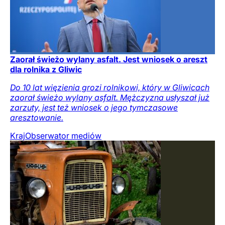
Zaorał świeżo wylany asfalt. Jest wniosek o areszt
dla rolnika z Gliwic
Do 10 lat więzienia grozi rolnikowi, który w Gliwicach
zaorał świeżo wylany asfalt. Mężczyzna usłyszał już
zarzuty, jest też wniosek o jego tymczasowe
aresztowanie.
Kraj
Obserwator mediów