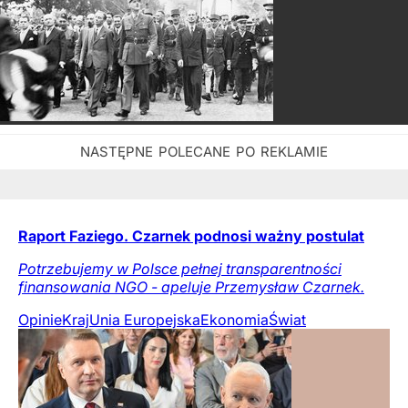
Raport Faziego. Czarnek podnosi ważny postulat
Potrzebujemy w Polsce pełnej transparentności
finansowania NGO - apeluje Przemysław Czarnek.
Opinie
Kraj
Unia Europejska
Ekonomia
Świat