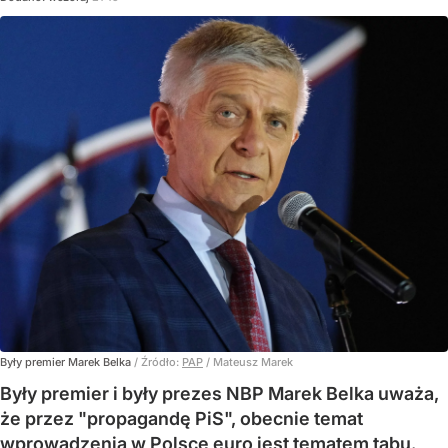
Były premier Marek Belka
/ Źródło:
PAP
/
Mateusz Marek
Były premier i były prezes NBP Marek Belka uważa,
że przez "propagandę PiS", obecnie temat
wprowadzenia w Polsce euro jest tematem tabu.