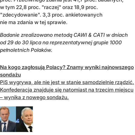
w tym 22,8 proc. "raczej" oraz 18,9 proc.
"zdecydowanie". 3,3 proc. ankietowanych
nie ma zdania w tej sprawie.
Badanie zrealizowano metodą CAWI & CATI w dniach
od 29 do 30 lipca na reprezentatywnej grupie 1000
pełnoletnich Polaków.
Na kogo zagłosują Polacy? Znamy wyniki najnowszego
sondażu
PiS wygrywa, ale nie jest w stanie samodzielnie rządzić.
Konfederacja znajduje się natomiast na trzecim miejscu
– wynika z nowego sondażu.