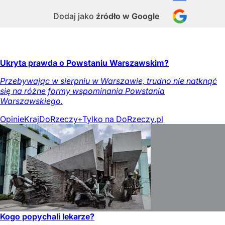
Dodaj jako
źródło w Google
Ukryta prawda o Powstaniu Warszawskim?
Przebywając w sierpniu w Warszawie, trudno nie natknąć
się na różne formy wspominania Powstania
Warszawskiego.
Opinie
Kraj
DoRzeczy+
Tylko na DoRzeczy.pl
Kogo popychali lekarze?