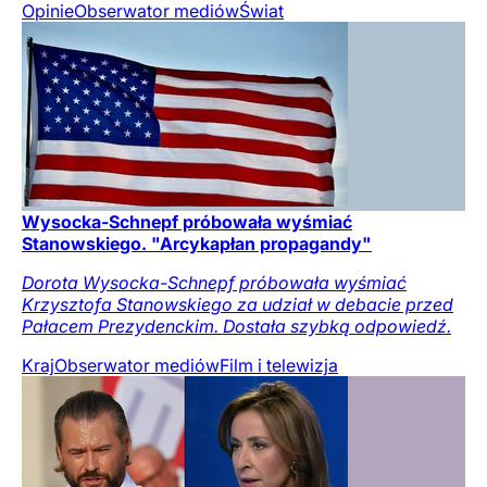
Opinie
Obserwator mediów
Świat
Wysocka-Schnepf próbowała wyśmiać
Stanowskiego. "Arcykapłan propagandy"
Dorota Wysocka-Schnepf próbowała wyśmiać
Krzysztofa Stanowskiego za udział w debacie przed
Pałacem Prezydenckim. Dostała szybką odpowiedź.
Kraj
Obserwator mediów
Film i telewizja