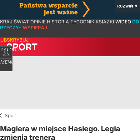
ROZWIŃ
▼
KRAJ
ŚWIAT
OPINIE
HISTORIA
TYGODNIK
KSIĄŻKI
WIDEO
DO
RZECZY+
WSPIERAJ
SUBSKRYBUJ
SPORT
ZALOGUJ
MENU
Sport
Magiera w miejsce Hasiego. Legia
zmienia trenera