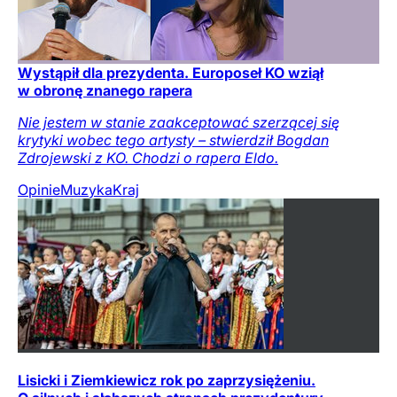
Wystąpił dla prezydenta. Europoseł KO wziął
w obronę znanego rapera
Nie jestem w stanie zaakceptować szerzącej się
krytyki wobec tego artysty – stwierdził Bogdan
Zdrojewski z KO. Chodzi o rapera Eldo.
Opinie
Muzyka
Kraj
Lisicki i Ziemkiewicz rok po zaprzysiężeniu.