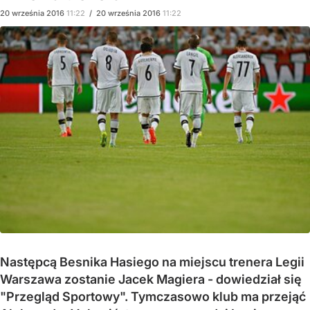
20
września
2016
11:22
/
20
września
2016
11:22
Następcą Besnika Hasiego na miejscu trenera Legii
Warszawa zostanie Jacek Magiera - dowiedział się
"Przegląd Sportowy". Tymczasowo klub ma przejąć