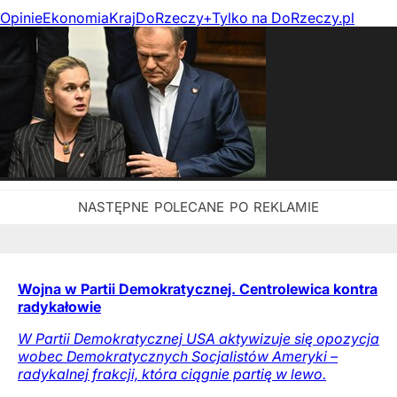
Opinie
Ekonomia
Kraj
DoRzeczy+
Tylko na DoRzeczy.pl
Wojna w Partii Demokratycznej. Centrolewica kontra
radykałowie
W Partii Demokratycznej USA aktywizuje się opozycja
wobec Demokratycznych Socjalistów Ameryki –
radykalnej frakcji, która ciągnie partię w lewo.