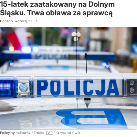
15-latek zaatakowany na Dolnym
Śląsku. Trwa obława za sprawcą
Dodano:
wczoraj
22:54
Policyjny radiowóz
/ Źródło:
PAP
/
Krzysztof Ćwik