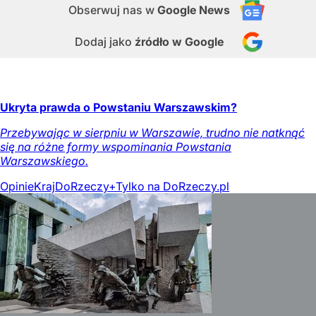
Obserwuj nas
w
Google News
Dodaj jako
źródło w Google
Ukryta prawda o Powstaniu Warszawskim?
Przebywając w sierpniu w Warszawie, trudno nie natknąć
się na różne formy wspominania Powstania
Warszawskiego.
Opinie
Kraj
DoRzeczy+
Tylko na DoRzeczy.pl