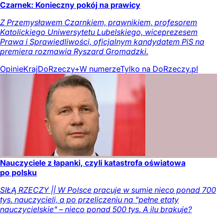
Czarnek: Konieczny pokój na prawicy
Z Przemysławem Czarnkiem, prawnikiem, profesorem
Katolickiego Uniwersytetu Lubelskiego, wiceprezesem
Prawa i Sprawiedliwości, oficjalnym kandydatem PiS na
premiera rozmawia Ryszard Gromadzki.
Opinie
Kraj
DoRzeczy+
W numerze
Tylko na DoRzeczy.pl
Nauczyciele z łapanki, czyli katastrofa oświatowa
po polsku
SIŁĄ RZECZY || W Polsce pracuje w sumie nieco ponad 700
tys. nauczycieli, a po przeliczeniu na "pełne etaty
nauczycielskie" – nieco ponad 500 tys. A ilu brakuje?