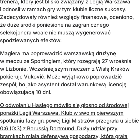
trenera, który jest blisko związany z Legią Warszawa
i odnosił w ramach gry w tym klubie liczne sukcesy.
Zadecydowały również względy finansowe, oceniono,
że duże środki poniesione na zagranicznego
selekcjonera wcale nie muszą wygenerować
spodziewanych efektów.
Magiera ma poprowadzić warszawską drużynę
w meczu ze Sportingiem, który rozegrają 27 września
w Lizbonie. Wcześniejszym meczem z Wisłą Kraków
pokieruje Vuković. Może wyjątkowo poprowadzić
zespół, bo jako asystent dostał warunkową licencję
obowiązującą 10 dni.
O odwołaniu Hasiego mówiło się głośno od środowej
porażki Legii Warszawa. Klub w swoim pierwszym
spotkaniu fazy grupowej Ligi Mistrzów przegrała u siebie
0:6 (0:3) z Borussią Dortmund. Duży udział przy
bramkach miała defensywa gospodarzy, która grała