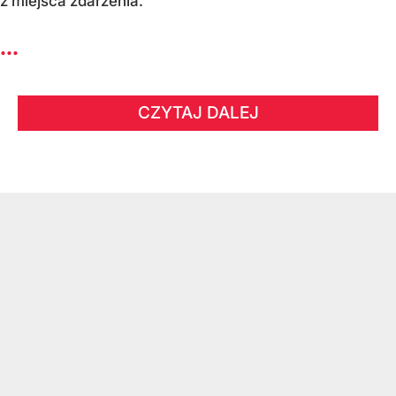
z miejsca zdarzenia.
...
CZYTAJ DALEJ