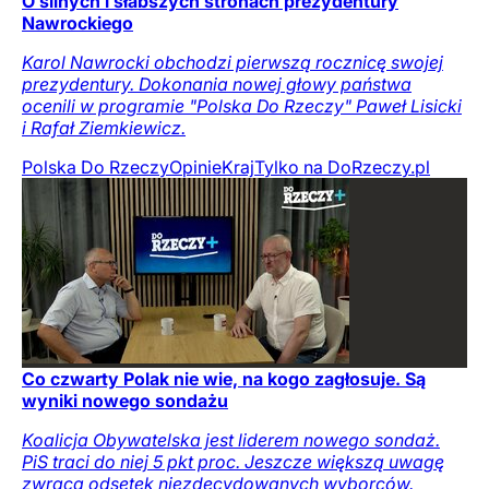
O silnych i słabszych stronach prezydentury
Nawrockiego
Karol Nawrocki obchodzi pierwszą rocznicę swojej
prezydentury. Dokonania nowej głowy państwa
ocenili w programie "Polska Do Rzeczy" Paweł Lisicki
i Rafał Ziemkiewicz.
Polska Do Rzeczy
Opinie
Kraj
Tylko na DoRzeczy.pl
Co czwarty Polak nie wie, na kogo zagłosuje. Są
wyniki nowego sondażu
Koalicja Obywatelska jest liderem nowego sondaż.
PiS traci do niej 5 pkt proc. Jeszcze większą uwagę
zwraca odsetek niezdecydowanych wyborców.