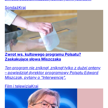
Sondaż
Kraj
Zwrot ws. kultowego programu Polsatu?
Zaskakujące słowa Miszczaka
Ten program nie zniknął, zniknął tylko z dużej anteny
– powiedział dyrektor programowy Polsatu Edward
Miszczak, pytany o "Interwencję".
Film i telewizja
Kraj