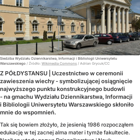
Siedziba Wydziału Dziennikarstwa, Informacji i Bibliologii Uniwersytetu
Warszawskiego
/ Źródło:
Wikimedia Commons
/
Adrian Grycuk/CC
Z PÓŁDYSTANSU | Uczestnictwo w ceremonii
zawieszenia wiechy - symbolizującej osiągnięcie
najwyższego punktu konstrukcyjnego budowli
- na gmachu Wydziału Dziennikarstwa, Informacji
i Bibliologii Uniwersytetu Warszawskiego skłoniło
mnie do wspomnień.
Tak się bowiem złożyło, że jesienią 1986 rozpocząłem
edukację w tej zacnej alma mater i tymże fakultecie.