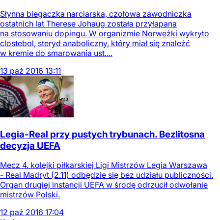
Słynna biegaczka narciarska, czołowa zawodniczka
ostatnich lat Therese Johaug została przyłapana
na stosowaniu dopingu. W organizmie Norweżki wykryto
clostebol, steryd anaboliczny, który miał się znaleźć
w kremie do smarowania ust....
13
paź
2016
13:11
Legia-Real przy pustych trybunach. Bezlitosna
decyzja UEFA
Mecz 4. kolejki piłkarskiej Ligi Mistrzów Legia Warszawa
- Real Madryt (2.11) odbędzie się bez udziału publiczności.
Organ drugiej instancji UEFA w środę odrzucił odwołanie
mistrzów Polski.
12
paź
2016
17:04