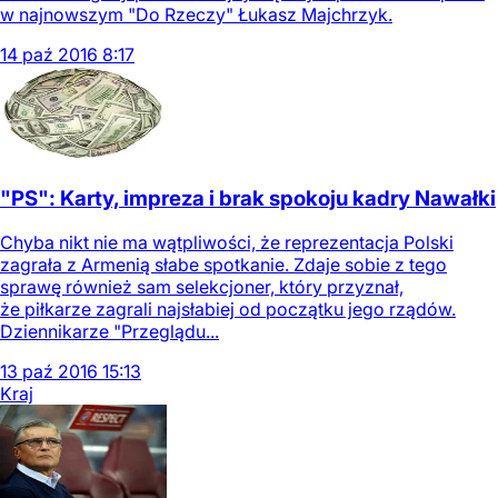
w najnowszym "Do Rzeczy" Łukasz Majchrzyk.
14
paź
2016
8:17
"PS": Karty, impreza i brak spokoju kadry Nawałki
Chyba nikt nie ma wątpliwości, że reprezentacja Polski
zagrała z Armenią słabe spotkanie. Zdaje sobie z tego
sprawę również sam selekcjoner, który przyznał,
że piłkarze zagrali najsłabiej od początku jego rządów.
Dziennikarze "Przeglądu...
13
paź
2016
15:13
Kraj