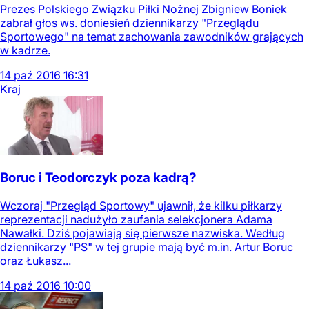
Prezes Polskiego Związku Piłki Nożnej Zbigniew Boniek
zabrał głos ws. doniesień dziennikarzy "Przeglądu
Sportowego" na temat zachowania zawodników grających
w kadrze.
14
paź
2016
16:31
Kraj
Boruc i Teodorczyk poza kadrą?
Wczoraj "Przegląd Sportowy" ujawnił, że kilku piłkarzy
reprezentacji nadużyło zaufania selekcjonera Adama
Nawałki. Dziś pojawiają się pierwsze nazwiska. Według
dziennikarzy "PS" w tej grupie mają być m.in. Artur Boruc
oraz Łukasz...
14
paź
2016
10:00