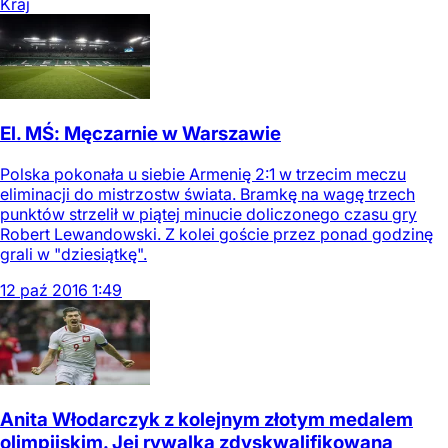
Kraj
El. MŚ: Męczarnie w Warszawie
Polska pokonała u siebie Armenię 2:1 w trzecim meczu
eliminacji do mistrzostw świata. Bramkę na wagę trzech
punktów strzelił w piątej minucie doliczonego czasu gry
Robert Lewandowski. Z kolei goście przez ponad godzinę
grali w "dziesiątkę".
12
paź
2016
1:49
Anita Włodarczyk z kolejnym złotym medalem
olimpijskim. Jej rywalka zdyskwalifikowana