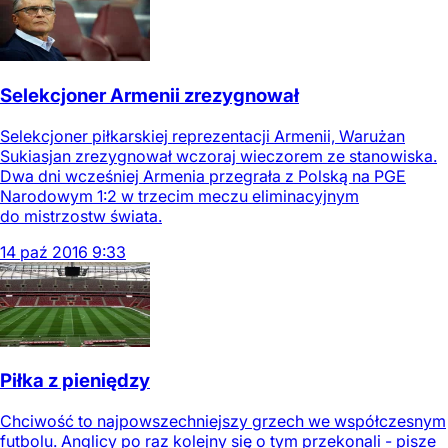
Selekcjoner Armenii zrezygnował
Selekcjoner piłkarskiej reprezentacji Armenii, Warużan
Sukiasjan zrezygnował wczoraj wieczorem ze stanowiska.
Dwa dni wcześniej Armenia przegrała z Polską na PGE
Narodowym 1:2 w trzecim meczu eliminacyjnym
do mistrzostw świata.
14
paź
2016
9:33
Piłka z pieniędzy
Chciwość to najpowszechniejszy grzech we współczesnym
futbolu. Anglicy po raz kolejny się o tym przekonali - pisze