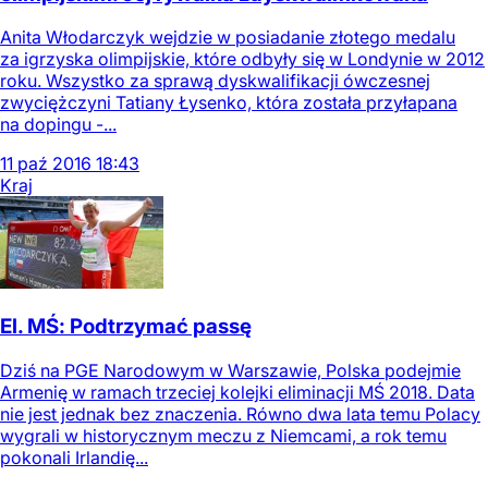
Anita Włodarczyk wejdzie w posiadanie złotego medalu
za igrzyska olimpijskie, które odbyły się w Londynie w 2012
roku. Wszystko za sprawą dyskwalifikacji ówczesnej
zwyciężczyni Tatiany Łysenko, która została przyłapana
na dopingu -...
11
paź
2016
18:43
Kraj
El. MŚ: Podtrzymać passę
Dziś na PGE Narodowym w Warszawie, Polska podejmie
Armenię w ramach trzeciej kolejki eliminacji MŚ 2018. Data
nie jest jednak bez znaczenia. Równo dwa lata temu Polacy
wygrali w historycznym meczu z Niemcami, a rok temu
pokonali Irlandię...