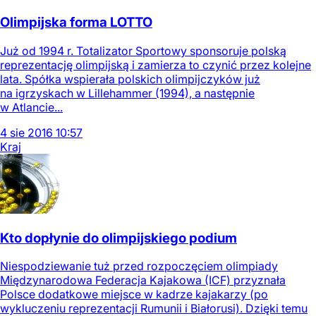
Olimpijska forma LOTTO
Już od 1994 r. Totalizator Sportowy sponsoruje polską
reprezentację olimpijską i zamierza to czynić przez kolejne
lata. Spółka wspierała polskich olimpijczyków już
na igrzyskach w Lillehammer (1994), a następnie
w Atlancie...
4
sie
2016
10:57
Kraj
Kto dopłynie do olimpijskiego podium
Niespodziewanie tuż przed rozpoczęciem olimpiady
Międzynarodowa Federacja Kajakowa (ICF) przyznała
Polsce dodatkowe miejsce w kadrze kajakarzy (po
wykluczeniu reprezentacji Rumunii i Białorusi). Dzięki temu