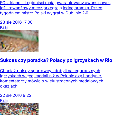
FC z Irlandii. Legioniści mają gwarantowany awans nawet,
jeśli rewanżowy mecz przegrają jedną bramką. Przed
tygodniem mistrz Polski wygrał w Dublinie 2:0.
23
sie
2016
17:00
Kraj
Sukces czy porażka? Polacy po igrzyskach w Rio
Chociaż polscy sportowcy zdobyli na tegorocznych
igrzyskach więcej medali niż w Pekinie czy Londynie,
komentatorzy mówią o wielu straconych medalowych
okazjach.
22
sie
2016
9:22
Kraj