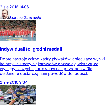
2
sie
2016
14:06
Łukasz
Zboralski
Indywidualiści głodni medali
Dobre nastroje wśród kadry pływaków, obiecujące wyniki
kolarzy i sukcesy ciężarowców pozwalają wierzyć, że
występy naszych sportowców na igrzyskach w Rio
de Janeiro dostarczą nam powodów do radości.
2
sie
2016
9:34