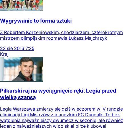
Wygrywanie to forma sztuki
Z Robertem Korzeniowskim, chodziarzem, czterokrotnym
mistrzem olimpijskim rozmawia Łukasz Majchrzyk
22
sie
2016
7:25
Kraj
Piłkarski raj na wyciągnięcie ręki. Legia przed
wielką szansą
Legia Warszawa zmierzy się dziś wieczorem w IV rundzie
eliminacji Ligi Mistrzów z irlandzkim FC Dundalk. To bez
wątpienia najważniejszy dwumecz w sezonie, ale również
jeden z najważniejszych w polskiej piłce klubowej