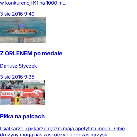
w konkurencji K1 na 1000 m...
3
sie
2016
9:49
Z ORLENEM po medale
Dariusz Styczek
3
sie
2016
9:35
Piłka na palcach
I siatkarze, i piłkarze ręczni mają apetyt na medal. Obie
drużyny mogą nas zaskoczyć podczas igrzysk