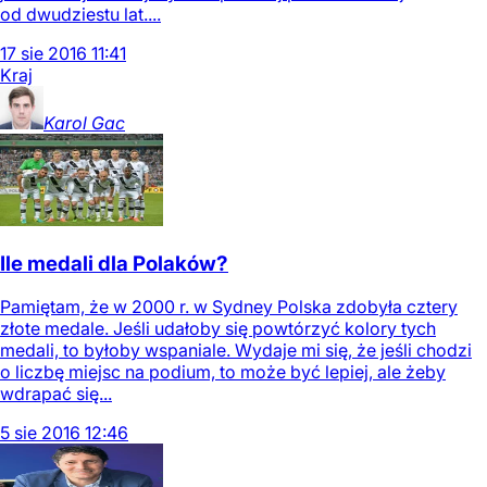
od dwudziestu lat....
17
sie
2016
11:41
Kraj
Karol
Gac
Ile medali dla Polaków?
Pamiętam, że w 2000 r. w Sydney Polska zdobyła cztery
złote medale. Jeśli udałoby się powtórzyć kolory tych
medali, to byłoby wspaniale. Wydaje mi się, że jeśli chodzi
o liczbę miejsc na podium, to może być lepiej, ale żeby
wdrapać się...
5
sie
2016
12:46