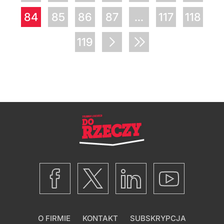
84
85
86
87
...
117
118
119
O FIRMIE
KONTAKT
SUBSKRYPCJA