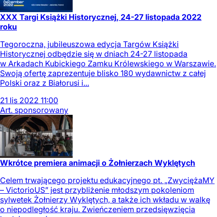
XXX Targi Książki Historycznej, 24-27 listopada 2022
roku
Tegoroczna, jubileuszowa edycja Targów Książki
Historycznej odbędzie się w dniach 24-27 listopada
w Arkadach Kubickiego Zamku Królewskiego w Warszawie.
Swoją ofertę zaprezentuje blisko 180 wydawnictw z całej
Polski oraz z Białorusi i...
21
lis
2022
11:00
Art. sponsorowany
Wkrótce premiera animacji o Żołnierzach Wyklętych
Celem trwającego projektu edukacyjnego pt. „ZwyciężaMY
– VictorioUS” jest przybliżenie młodszym pokoleniom
sylwetek Żołnierzy Wyklętych, a także ich wkładu w walkę
o niepodległość kraju. Zwieńczeniem przedsięwzięcia