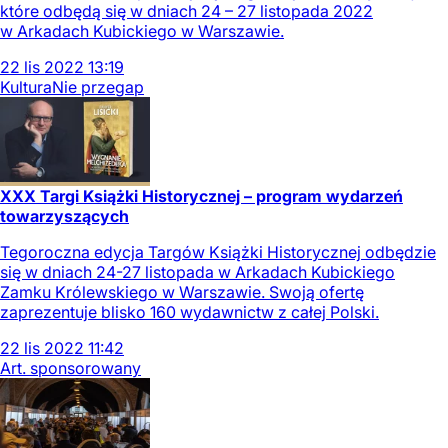
które odbędą się w dniach 24 – 27 listopada 2022
w Arkadach Kubickiego w Warszawie.
22
lis
2022
13:19
Kultura
Nie przegap
XXX Targi Książki Historycznej – program wydarzeń
towarzyszących
Tegoroczna edycja Targów Książki Historycznej odbędzie
się w dniach 24-27 listopada w Arkadach Kubickiego
Zamku Królewskiego w Warszawie. Swoją ofertę
zaprezentuje blisko 160 wydawnictw z całej Polski.
22
lis
2022
11:42
Art. sponsorowany