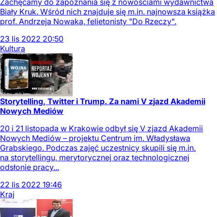
Zachęcamy do zapoznania się z nowościami wydawnictwa
Biały Kruk. Wśród nich znajduje się m.in. najnowsza książka
prof. Andrzeja Nowaka, felietonisty "Do Rzeczy".
23
lis
2022
20:50
Kultura
Storytelling, Twitter i Trump. Za nami V zjazd Akademii
Nowych Mediów
20 i 21 listopada w Krakowie odbył się V zjazd Akademii
Nowych Mediów – projektu Centrum im. Władysława
Grabskiego. Podczas zajęć uczestnicy skupili się m.in.
na storytellingu, merytorycznej oraz technologicznej
odsłonie pracy...
22
lis
2022
19:46
Kraj