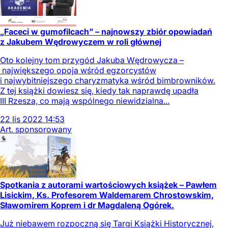
„Faceci w gumofilcach” – najnowszy zbiór opowiadań
z Jakubem Wędrowyczem w roli głównej
Oto kolejny tom przygód Jakuba Wędrowycza –
największego opoja wśród egzorcystów
i najwybitniejszego charyzmatyka wśród bimbrowników.
Z tej książki dowiesz się, kiedy tak naprawdę upadła
III Rzesza, co mają wspólnego niewidzialna...
22
lis
2022
14:53
Art. sponsorowany
Spotkania z autorami wartościowych książek – Pawłem
Lisickim, Ks. Profesorem Waldemarem Chrostowskim,
Sławomirem Koprem i dr Magdaleną Ogórek.
Już niebawem rozpoczną się Targi Książki Historycznej,