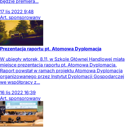
będzie premiera...
17
lis
2022
9:48
Art. sponsorowany
Prezentacja raportu pt. Atomowa Dyplomacja
W ubiegły wtorek, 8.11, w Szkole Głównej Handlowej miała
miejsce prezentacja raportu pt. Atomowa Dyplomacja.
Raport powstał w ramach projektu Atomowa Dyplomacja
organizowanego przez Instytut Dyplomacji Gospodarczej
we współpracy z...
16
lis
2022
16:39
Art. sponsorowany