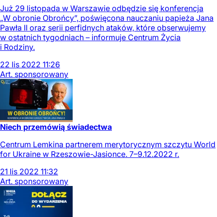
Już 29 listopada w Warszawie odbędzie się konferencja
„W obronie Obrońcy”, poświęcona nauczaniu papieża Jana
Pawła II oraz serii perfidnych ataków, które obserwujemy
w ostatnich tygodniach – informuje Centrum Życia
i Rodziny.
22
lis
2022
11:26
Art. sponsorowany
Niech przemówią świadectwa
Centrum Lemkina partnerem merytorycznym szczytu World
for Ukraine w Rzeszowie-Jasionce. 7–9.12.2022 r.
21
lis
2022
11:32
Art. sponsorowany