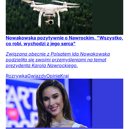
Nowakowska pozytywnie o Nawrockim. "Wszystko,
co robi, wychodzi z jego serca"
Związana obecnie z Polsatem Ida Nowakowska
podzieliła się swoimi przemyśleniami na temat
prezydenta Karola Nawrockiego.
Rozrywka
Gwiazdy
Opinie
Kraj