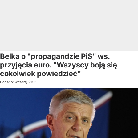
Belka o "propagandzie PiS" ws.
przyjęcia euro. "Wszyscy boją się
cokolwiek powiedzieć"
Dodano:
wczoraj
21:15