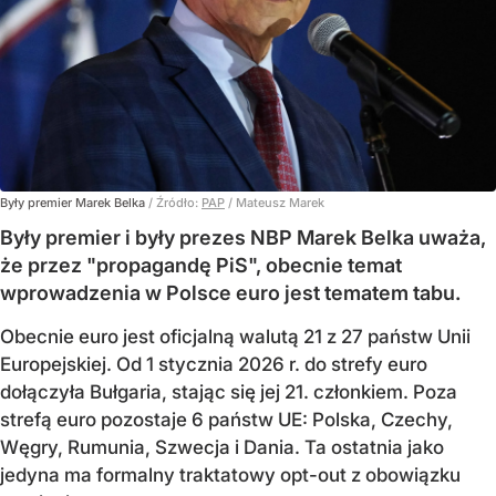
Były premier Marek Belka
/ Źródło:
PAP
/
Mateusz Marek
Były premier i były prezes NBP Marek Belka uważa,
że przez "propagandę PiS", obecnie temat
wprowadzenia w Polsce euro jest tematem tabu.
Obecnie euro jest oficjalną walutą 21 z 27 państw Unii
Europejskiej. Od 1 stycznia 2026 r. do strefy euro
dołączyła Bułgaria, stając się jej 21. członkiem.
Poza
strefą euro pozostaje 6 państw UE:
Polska, Czechy,
Węgry, Rumunia, Szwecja i Dania
. Ta ostatnia jako
jedyna ma formalny traktatowy opt-out z obowiązku