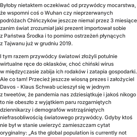
Byłoby nietaktem oczekiwać od przywódcy mocarstwa,
że wspomni coś o Wuhan czy nieprzerwanych
podróżach Chińczyków jeszcze niemal przez 3 miesiące
zanim świat zrozumiał jaki prezent importował sobie
z Państwa Środka i to pomimo ostrzeżeń płynących
z Tajwanu już w grudniu 2019.
I tym razem przywódcy światowi złożyli potulnie
wirtualne ręce do oklasków, choć chiński wirus
w międzyczasie zabija ich rodaków i zatapia gospodarki.
Ale co tam! Przecież jeszcze wiosną prezes i założyciel
Davos - Klaus Schwab ucieszył się w jednym
z tweetów, że pandemia nas zdziesiątkuje i jakoś nikogo
to nie obeszło z wyjątkiem paru rozgarniętych
dziennikarzy i demografów wstrząśniętych
niefrasobliwością światowego przywódcy. Gdyby ktoś
nie był w stanie uwierzyć zamieszczam cytat
oryginalny: „As the global population is currently not