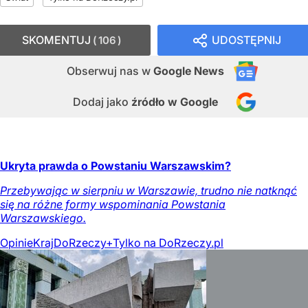
SKOMENTUJ
UDOSTĘPNIJ
106
Obserwuj nas
w
Google News
Dodaj jako
źródło w Google
Ukryta prawda o Powstaniu Warszawskim?
Przebywając w sierpniu w Warszawie, trudno nie natknąć
się na różne formy wspominania Powstania
Warszawskiego.
Opinie
Kraj
DoRzeczy+
Tylko na DoRzeczy.pl