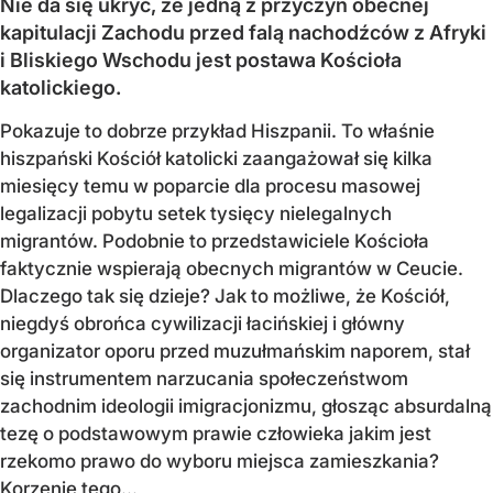
Nie da się ukryć, że jedną z przyczyn obecnej
kapitulacji Zachodu przed falą nachodźców z Afryki
i Bliskiego Wschodu jest postawa Kościoła
katolickiego.
Pokazuje to dobrze przykład Hiszpanii. To właśnie
hiszpański Kościół katolicki zaangażował się kilka
miesięcy temu w poparcie dla procesu masowej
legalizacji pobytu setek tysięcy nielegalnych
migrantów. Podobnie to przedstawiciele Kościoła
faktycznie wspierają obecnych migrantów w Ceucie.
Dlaczego tak się dzieje? Jak to możliwe, że Kościół,
niegdyś obrońca cywilizacji łacińskiej i główny
organizator oporu przed muzułmańskim naporem, stał
się instrumentem narzucania społeczeństwom
zachodnim ideologii imigracjonizmu, głosząc absurdalną
tezę o podstawowym prawie człowieka jakim jest
rzekomo prawo do wyboru miejsca zamieszkania?
Korzenie tego...