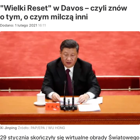
"Wielki Reset" w Davos – czyli znów
o tym, o czym milczą inni
Dodano:
1
lutego
2021
16:11
Xi Jinping
Źródło:
PAP/EPA
/
WU HONG
29 stycznia skończyły się wirtualne obrady Światowego