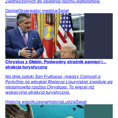
Zjednoczonych do obalenia reżimu ajatollahów.
Opinie
Obserwator mediów
Świat
Chrystus z Głębin. Podwodny strażnik pamięci i...
atrakcja turystyczna
Na dnie zatoki San Fruttuoso, między Camogli a
Portofino na włoskiej Riwierze Liguryjskiej znajduje się
niesamowita rzeźba Chrystusa. To więcej niż
wakacyjna atrakcja turystyczna.
Historia współczesna
Historia
Ludzie
Świat