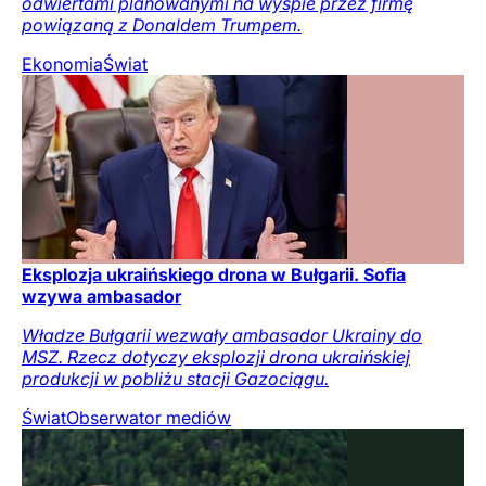
odwiertami planowanymi na wyspie przez firmę
powiązaną z Donaldem Trumpem.
Ekonomia
Świat
Eksplozja ukraińskiego drona w Bułgarii. Sofia
wzywa ambasador
Władze Bułgarii wezwały ambasador Ukrainy do
MSZ. Rzecz dotyczy eksplozji drona ukraińskiej
produkcji w pobliżu stacji Gazociągu.
Świat
Obserwator mediów