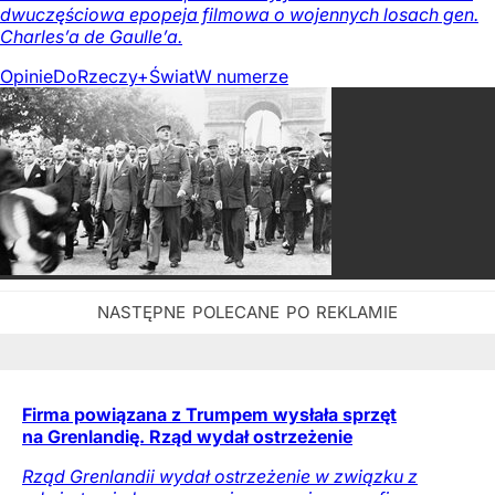
dwuczęściowa epopeja filmowa o wojennych losach gen.
Charles’a de Gaulle’a.
Opinie
DoRzeczy+
Świat
W numerze
Firma powiązana z Trumpem wysłała sprzęt
na Grenlandię. Rząd wydał ostrzeżenie
Rząd Grenlandii wydał ostrzeżenie w związku z