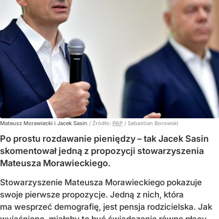
Mateusz Morawiecki i Jacek Sasin
/ Źródło:
PAP
/
Sebastian Borowski
Po prostu rozdawanie pieniędzy – tak Jacek Sasin
skomentował jedną z propozycji stowarzyszenia
Mateusza Morawieckiego.
Stowarzyszenie Mateusza Morawieckiego pokazuje
swoje pierwsze propozycje. Jedną z nich, która
ma wesprzeć demografię, jest pensja rodzicielska. Jak
wyjaśniono, miałoby to być świadczenie równe płacy