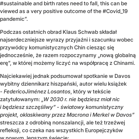
#sustainable and birth rates need to fall, this can be
viewed as a very positive outcome of the #Covid_19
pandemic”.
Podczas ostatnich obrad Klaus Schwab składał
najserdeczniejsze wyrazy przyjaźni i szacunku wobec
przywódcy komunistycznych Chin ciesząc się
jednocześnie, że razem rozpoczynamy „nową globalną
erę”, w której możemy liczyć na współpracę z Chinami.
Najciekawiej jednak podsumował spotkanie w Davos
wybitny dziennikarz hiszpański, autor wielu książek
-
Federico
Jiménez Losantos
, który w tekście
zatytułowanym:
„W 2030 r. nie będziesz miał nic
i będziesz szczęśliwy”
- światowy komunistyczny
projekt, oklaskiwany przez Macrona i Merkel w Davos”
streszcza z odrobiną nonszalancji, ale też trzeźwej
refleksji, co czeka nas wszystkich Europejczyków
w nowym, lepszym świecie: