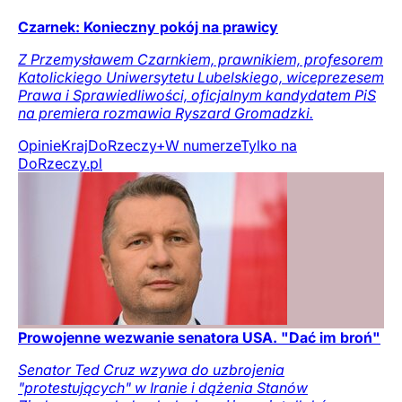
Czarnek: Konieczny pokój na prawicy
Z Przemysławem Czarnkiem, prawnikiem, profesorem
Katolickiego Uniwersytetu Lubelskiego, wiceprezesem
Prawa i Sprawiedliwości, oficjalnym kandydatem PiS
na premiera rozmawia Ryszard Gromadzki.
Opinie
Kraj
DoRzeczy+
W numerze
Tylko na
DoRzeczy.pl
Prowojenne wezwanie senatora USA. "Dać im broń"
Senator Ted Cruz wzywa do uzbrojenia
"protestujących" w Iranie i dążenia Stanów