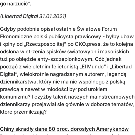
go narzucić”.
(Libertad Digital 31.01.2021)
Gdyby podobnie opisał ostatnie Światowe Forum
Ekonomiczne polski publicysta prawicowy - byłby ubaw
i kpiny od „Rzeczpospolitej” po OKO.press, że to kolejna
odsłona wietrzenia spisków światowych i masońskich
tuż po obłędzie anty-szczepionkowym. Cóż jednak
począć z wieloletnim felietonistą „El Mundo” i „Libertad
Digital”, wielokrotnie nagradzanym autorem, legendą
dziennikarstwa, który nie ma nic wspólnego z polską
prawicą a nawet w młodości był pod urokiem
komunizmu? I czyżby talent naszych mainstreamowych
dziennikarzy przejawiał się głównie w doborze tematów,
które przemilczają?
Chiny skradły dane 80 proc. dorosłych Amerykanów