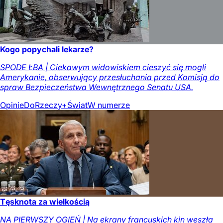
Kogo popychali lekarze?
SPODE ŁBA | Ciekawym widowiskiem cieszyć się mogli
Amerykanie, obserwujący przesłuchania przed Komisją do
spraw Bezpieczeństwa Wewnętrznego Senatu USA.
Opinie
DoRzeczy+
Świat
W numerze
Tęsknota za wielkością
NA PIERWSZY OGIEŃ | Na ekrany francuskich kin weszła