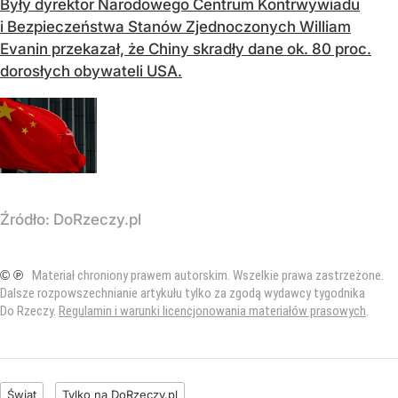
Były dyrektor Narodowego Centrum Kontrwywiadu
i Bezpieczeństwa Stanów Zjednoczonych William
Evanin przekazał, że Chiny skradły dane ok. 80 proc.
dorosłych obywateli USA.
Źródło:
DoRzeczy.pl
© ℗
Materiał chroniony prawem autorskim. Wszelkie prawa zastrzeżone.
Dalsze rozpowszechnianie artykułu tylko za zgodą wydawcy tygodnika
Do Rzeczy.
Regulamin i warunki licencjonowania materiałów prasowych
.
Świat
Tylko na DoRzeczy.pl