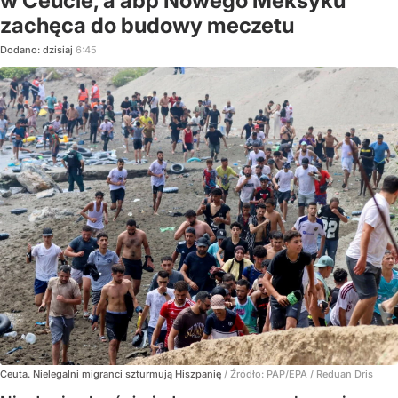
w Ceucie, a abp Nowego Meksyku
zachęca do budowy meczetu
Dodano:
dzisiaj
6:45
Ceuta. Nielegalni migranci szturmują Hiszpanię
/ Źródło:
PAP/EPA
/
Reduan Dris