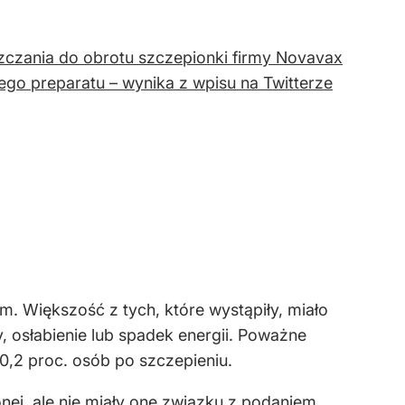
czania do obrotu szczepionki firmy Novavax
go preparatu – wynika z wpisu na Twitterze
 Większość z tych, które wystąpiły, miało
y, osłabienie lub spadek energii. Poważne
 0,2 proc. osób po szczepieniu.
ej, ale nie miały one związku z podaniem