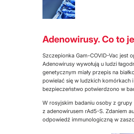
Adenowirusy. Co to j
Szczepionka Gam-COVID-Vac jest op
Adenowirusy wywołują u ludzi łagod
genetycznym miały przepis na białk
powielać się w ludzkich komórkach 
bezpieczeństwo potwierdzono w bad
W rosyjskim badaniu osoby z grupy
z adenowirusem rAd5-S. Zdaniem a
odpowiedź immunologiczną w zaszcz