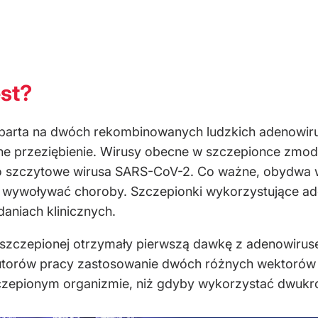
est?
arta na dwóch rekombinowanych ludzkich adenowirus
ne przeziębienie. Wirusy obecne w szczepionce zmod
o szczytowe wirusa SARS-CoV-2. Co ważne, obydwa wi
i wywoływać choroby. Szczepionki wykorzystujące ade
aniach klinicznych.
 szczepionej otrzymały pierwszą dawkę z adenowirus
utorów pracy zastosowanie dwóch różnych wektorów 
epionym organizmie, niż gdyby wykorzystać dwukrot