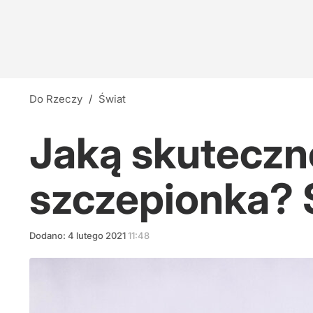
Do Rzeczy
/
Świat
Jaką skuteczn
szczepionka? 
Dodano:
4
lutego
2021
11:48