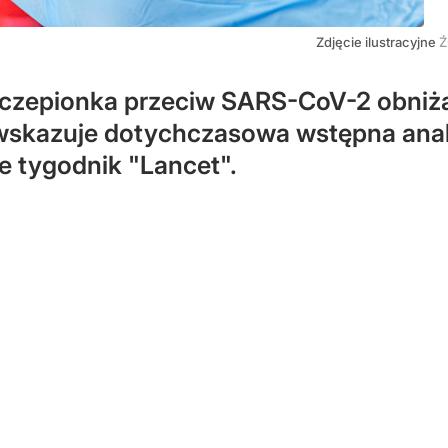
Zdjęcie ilustracyjne
Ź
epionka przeciw SARS-CoV-2 obniża o
skazuje dotychczasowa wstępna anal
je tygodnik "Lancet".