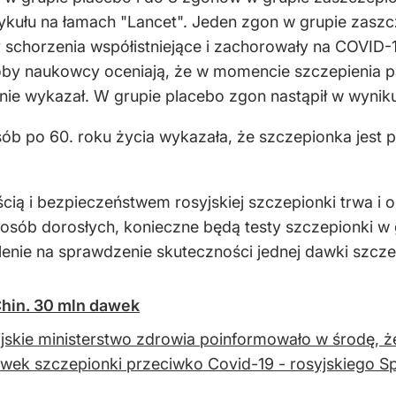
tykułu na łamach "Lancet". Jeden zgon w grupie zasz
y schorzenia współistniejące i zachorowały na COVID-1
oby naukowcy oceniają, że w momencie szczepienia pac
nie wykazał. W grupie placebo zgon nastąpił w wyni
ób po 60. roku życia wykazała, że szczepionka jest p
cią i bezpieczeństwem rosyjskiej szczepionki trwa i o
sób dorosłych, konieczne będą testy szczepionki w gr
nie na sprawdzenie skuteczności jednej dawki szcze
Chin. 30 mln dawek
ijskie ministerstwo zdrowia poinformowało w środę,
wek szczepionki przeciwko Covid-19 - rosyjskiego Spu