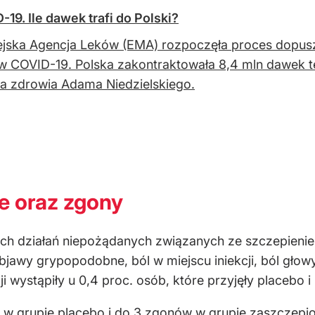
19. Ile dawek trafi do Polski?
jska Agencja Leków (EMA) rozpoczęła proces dopusz
w COVID-19. Polska zakontraktowała 8,4 mln dawek te
ra zdrowia Adama Niedzielskiego.
e oraz zgony
h działań niepożądanych związanych ze szczepieniem.
bjawy grypopodobne, ból w miejscu iniekcji, ból głow
i wystąpiły u 0,4 proc. osób, które przyjęły placebo i
w grupie placebo i do 3 zgonów w grupie zaszczepion