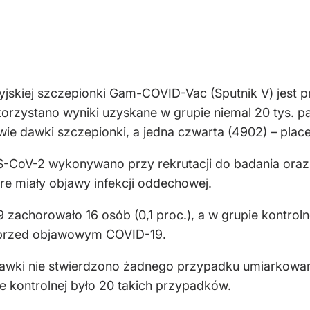
syjskiej szczepionki Gam-COVID-Vac (Sputnik V) jest p
rzystano wyniki uzyskane w grupie niemal 20 tys. pac
wie dawki szczepionki, a jedna czwarta (4902) – plac
S-CoV-2 wykonywano przy rekrutacji do badania oraz 
e miały objawy infekcji oddechowej.
zachorowało 16 osób (0,1 proc.), a w grupie kontrolne
. przed objawowym COVID-19.
dawki nie stwierdzono żadnego przypadku umiarkowa
e kontrolnej było 20 takich przypadków.