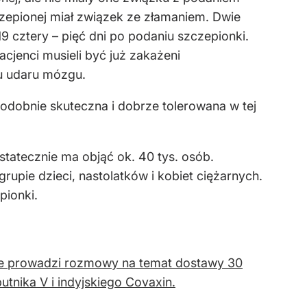
czepionej miał związek ze złamaniem. Dwie
9 cztery – pięć dni po podaniu szczepionki.
jenci musieli być już zakażeni
ku udaru mózgu.
odobnie skuteczna i dobrze tolerowana w tej
statecznie ma objąć ok. 40 tys. osób.
upie dzieci, nastolatków i kobiet ciężarnych.
pionki.
 że prowadzi rozmowy na temat dostawy 30
tnika V i indyjskiego Covaxin.