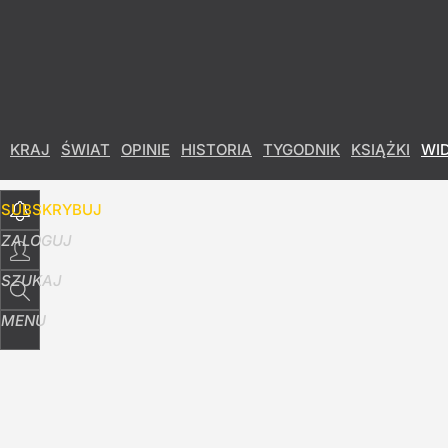
Udostępnij
41
Skomentuj
KRAJ
ŚWIAT
OPINIE
HISTORIA
TYGODNIK
KSIĄŻKI
WI
SUBSKRYBUJ
ZALOGUJ
SZUKAJ
MENU