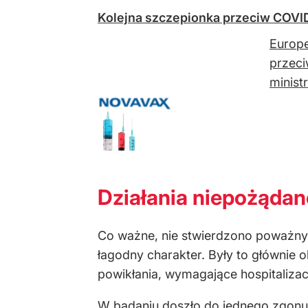
Kolejna szczepionka przeciw COVID-
Europe
przeci
minist
Działania niepożądan
Co ważne, nie stwierdzono poważnyc
łagodny charakter. Były to głównie o
powikłania, wymagające hospitalizacj
W badaniu doszło do jednego zgonu 