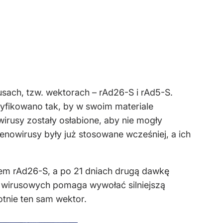
ach, tzw. wektorach – rAd26-S i rAd5-S.
yfikowano tak, by w swoim materiale
rusy zostały osłabione, aby nie mogły
nowirusy były już stosowane wcześniej, a ich
em rAd26-S, a po 21 dniach drugą dawkę
wirusowych pomaga wywołać silniejszą
nie ten sam wektor.