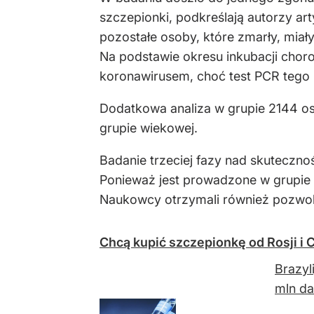
szczepionki, podkreślają autorzy ar
pozostałe osoby, które zmarły, miał
Na podstawie okresu inkubacji chor
koronawirusem, choć test PCR tego 
Dodatkowa analiza w grupie 2144 os
grupie wiekowej.
Badanie trzeciej fazy nad skutecznoś
Ponieważ jest prowadzone w grupie o
Naukowcy otrzymali również pozwole
Chcą kupić szczepionkę od Rosji i 
Brazyl
mln da