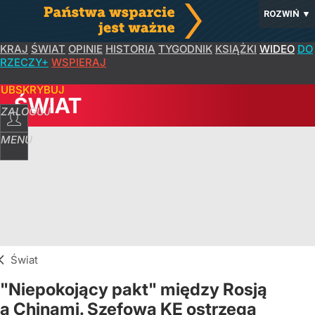
ROZWIŃ
▼
KRAJ
ŚWIAT
OPINIE
HISTORIA
TYGODNIK
KSIĄŻKI
WIDEO
DO
RZECZY+
WSPIERAJ
SUBSKRYBUJ
ŚWIAT
ZALOGUJ
MENU
Świat
"Niepokojący pakt" między Rosją
a Chinami. Szefowa KE ostrzega