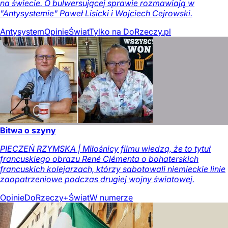
na świecie. O bulwersującej sprawie rozmawiają w
"Antysystemie" Paweł Lisicki i Wojciech Cejrowski.
Antysystem
Opinie
Świat
Tylko na DoRzeczy.pl
Bitwa o szyny
PIECZEŃ RZYMSKA | Miłośnicy filmu wiedzą, że to tytuł
francuskiego obrazu René Clémenta o bohaterskich
francuskich kolejarzach, którzy sabotowali niemieckie linie
zaopatrzeniowe podczas drugiej wojny światowej.
Opinie
DoRzeczy+
Świat
W numerze