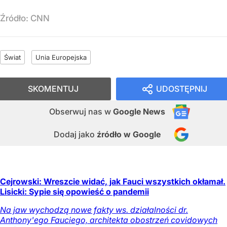
Źródło:
CNN
Świat
Unia Europejska
SKOMENTUJ
UDOSTĘPNIJ
Obserwuj nas
w
Google News
Dodaj jako
źródło w Google
Cejrowski: Wreszcie widać, jak Fauci wszystkich okłamał.
Lisicki: Sypie się opowieść o pandemii
Na jaw wychodzą nowe fakty ws. działalności dr.
Anthony'ego Fauciego, architekta obostrzeń covidowych