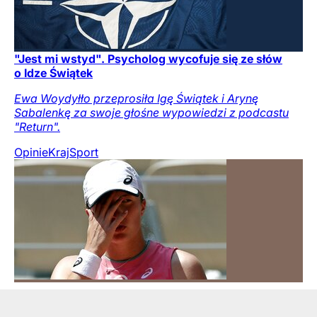
"Jest mi wstyd". Psycholog wycofuje się ze słów
o Idze Świątek
Ewa Woydyłło przeprosiła Igę Świątek i Arynę
Sabalenkę za swoje głośne wypowiedzi z podcastu
"Return".
Opinie
Kraj
Sport