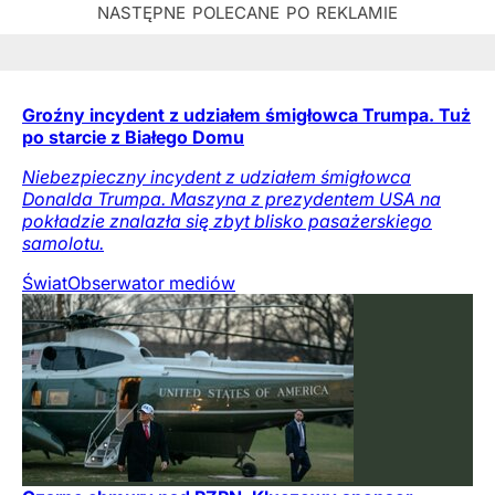
Groźny incydent z udziałem śmigłowca Trumpa. Tuż
po starcie z Białego Domu
Niebezpieczny incydent z udziałem śmigłowca
Donalda Trumpa. Maszyna z prezydentem USA na
pokładzie znalazła się zbyt blisko pasażerskiego
samolotu.
Świat
Obserwator mediów