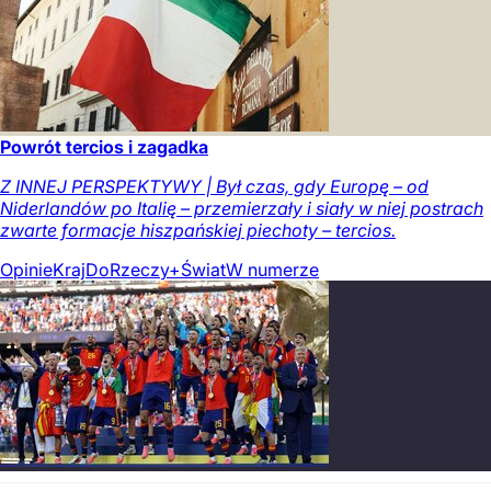
Powrót tercios i zagadka
Z INNEJ PERSPEKTYWY | Był czas, gdy Europę – od
Niderlandów po Italię – przemierzały i siały w niej postrach
zwarte formacje hiszpańskiej piechoty – tercios.
Opinie
Kraj
DoRzeczy+
Świat
W numerze