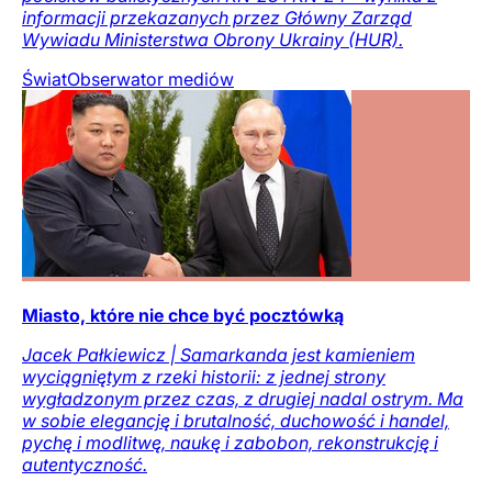
informacji przekazanych przez Główny Zarząd
Wywiadu Ministerstwa Obrony Ukrainy (HUR).
Świat
Obserwator mediów
Miasto, które nie chce być pocztówką
Jacek Pałkiewicz | Samarkanda jest kamieniem
wyciągniętym z rzeki historii: z jednej strony
wygładzonym przez czas, z drugiej nadal ostrym. Ma
w sobie elegancję i brutalność, duchowość i handel,
pychę i modlitwę, naukę i zabobon, rekonstrukcję i
autentyczność.