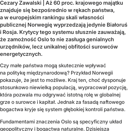
Cezary Zawalski | Aż 60 proc. krajowego majątku
znajduje się bezpośrednio w rękach państwa,
a w europejskim rankingu skali własności
publicznej Norwegię wyprzedzają jedynie Białoruś
i Rosja. Krytycy tego systemu słusznie zauważają,
że zamożność Oslo to nie zasługa genialnych
urzędników, lecz unikalnej obfitości surowców
energetycznych.
Czy małe państwa mogą skutecznie wpływać
na politykę międzynarodową? Przykład Norwegii
pokazuje, że jest to możliwe. Kraj ten, choć dysponuje
stosunkowo niewielką populacją, wypracował pozycję,
która pozwala mu odgrywać istotną rolę w globalnej
grze o surowce i kapitał. Jednak za fasadą naftowego
bogactwa kryje się system głębokiej kontroli państwa.
Fundamentami znaczenia Oslo są specyficzny układ
geopolityczny i bogactwa naturalne. Dzisiejsza