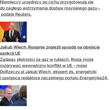
Niemieccy urzędnicy po cichu przygotowują się
do nagłego wstrzymania dostaw rosyjskiego gazu –
podaje Reuters.
Jakub Wiech: Rosjanie znaleźli sposób na obejście
sankcji UE
Żądając płatności za gaz w rublach, Rosja może
rozgrywać wewnętrzny konflikt w UE – mówi
DoRzeczy.pl Jakub Wiech, ekspert ds. energetyki
i zastępca redaktora naczelnego portalu Energetyka24.