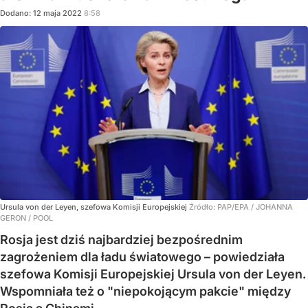
Dodano:
12
maja
2022
8:58
Ursula von der Leyen, szefowa Komisji Europejskiej
Źródło:
PAP/EPA
/
JOHANNA
GERON / POOL
Rosja jest dziś najbardziej bezpośrednim
zagrożeniem dla ładu światowego – powiedziała
szefowa Komisji Europejskiej Ursula von der Leyen.
Wspomniała też o "niepokojącym pakcie" między