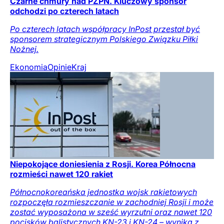
Czarne chmury nad PZPN. Kluczowy sponsor
odchodzi po czterech latach
Po czterech latach współpracy InPost przestał być
sponsorem strategicznym Polskiego Związku Piłki
Nożnej.
Ekonomia
Opinie
Kraj
Niepokojące doniesienia z Rosji. Korea Północna
rozmieści nawet 120 rakiet
Północnokoreańska jednostka wojsk rakietowych
rozpoczęła rozmieszczanie w zachodniej Rosji i może
zostać wyposażona w sześć wyrzutni oraz nawet 120
pocisków balistycznych KN-23 i KN-24 – wynika z