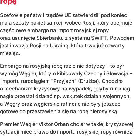
ropę
Szefowie państw i rządów UE zatwierdzili pod koniec
maja
szósty pakiet sankcji wobec Rosji
, który obejmuje
częściowe embargo na import rosyjskiej ropy
oraz usunięcie Sbierbanku z systemu SWIFT. Powodem
jest inwazja Rosji na Ukrainę, która trwa już czwarty
miesiąc.
Embargo na rosyjską ropę razie nie dotyczy – to był
wymóg Węgier, którym kibicowały Czechy i Słowacja –
importu rurociągiem "Przyjaźń" (Drużba). Chodziło
o mechanizm kryzysowy na wypadek, gdyby rurociąg
nagle przestał działać np. wskutek działań wojennych,
a Węgry oraz węgierskie rafinerie nie były jeszcze
gotowe do przestawienia się na ropę nierosyjską.
Premier Węgier Viktor Orban chciał w takiej kryzysowej
sytuacji mieć prawo do importu rosyjskiej ropy również