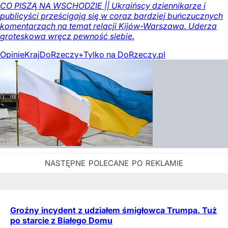
CO PISZĄ NA WSCHODZIE || Ukraińscy dziennikarze i
publicyści prześcigają się w coraz bardziej buńczucznych
komentarzach na temat relacji Kijów-Warszawa. Uderza
groteskowa wręcz pewność siebie.
Opinie
Kraj
DoRzeczy+
Tylko na DoRzeczy.pl
Groźny incydent z udziałem śmigłowca Trumpa. Tuż
po starcie z Białego Domu