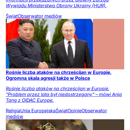
Wywiadu Ministerstwa Obrony Ukrainy (HUR).
Świat
Obserwator mediów
Rośnie liczba ataków na chrześcijan w Europie.
Ogromna skala agresji także w Polsce
Rośnie liczba ataków na chrześcijan w Europie.
"Problem przez lata był niedostrzegany" – mówi Anja
Tang z OIDAC Europe.
Religia
Unia Europejska
Świat
Opinie
Obserwator
mediów