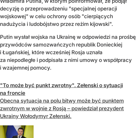
Władimira Putina, w którym poinformował, że podjął
decyzję o przeprowadzeniu "specjalnej operacji
wojskowej" w celu ochrony osób "cierpiących
nadużycia i ludobójstwo przez reżim kijowski".
Putin wysłał wojska na Ukrainę w odpowiedzi na prośbę
przywódców samozwańczych republik Donieckiej
i Ługańskiej, które wcześniej Rosja uznała
za niepodległe i podpisała z nimi umowy o współpracy
i wzajemnej pomocy.
"To może być punkt zwrotny". Zełenski o sytuacji
na froncie
Obecna sytuacja na polu bitwy może być punktem
zwrotnym w wojnie z Rosją – powiedział prezydent
Ukrainy Wołodymyr Zełenski.