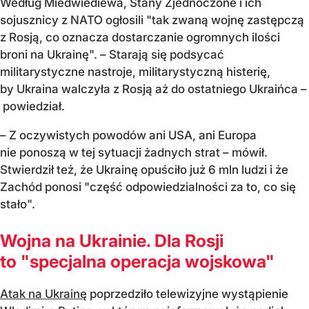
Według Miedwiediewa, Stany Zjednoczone i ich
sojusznicy z NATO ogłosili "tak zwaną wojnę zastępczą
z Rosją, co oznacza dostarczanie ogromnych ilości
broni na Ukrainę". – Starają się podsycać
militarystyczne nastroje, militarystyczną histerię,
by Ukraina walczyła z Rosją aż do ostatniego Ukraińca –
powiedział.
– Z oczywistych powodów ani USA, ani Europa
nie ponoszą w tej sytuacji żadnych strat – mówił.
Stwierdził też, że Ukrainę opuściło już 6 mln ludzi i że
Zachód ponosi "część odpowiedzialności za to, co się
stało".
Wojna na Ukrainie. Dla Rosji
to "specjalna operacja wojskowa"
Atak na Ukrainę
poprzedziło telewizyjne wystąpienie