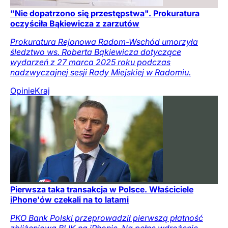
"Nie dopatrzono się przestępstwa". Prokuratura
oczyściła Bąkiewicza z zarzutów
Prokuratura Rejonowa Radom-Wschód umorzyła
śledztwo ws. Roberta Bąkiewicza dotyczące
wydarzeń z 27 marca 2025 roku podczas
nadzwyczajnej sesji Rady Miejskiej w Radomiu.
Opinie
Kraj
Pierwsza taka transakcja w Polsce. Właściciele
iPhone'ów czekali na to latami
PKO Bank Polski przeprowadził pierwszą płatność
zbliżeniową BLIK na iPhonie. Na pełne wdrożenie