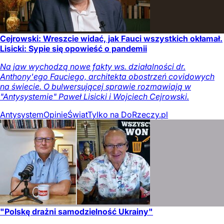
Cejrowski: Wreszcie widać, jak Fauci wszystkich okłamał.
Lisicki: Sypie się opowieść o pandemii
Na jaw wychodzą nowe fakty ws. działalności dr.
Anthony'ego Fauciego, architekta obostrzeń covidowych
na świecie. O bulwersującej sprawie rozmawiają w
"Antysystemie" Paweł Lisicki i Wojciech Cejrowski.
Antysystem
Opinie
Świat
Tylko na DoRzeczy.pl
"Polskę drażni samodzielność Ukrainy"