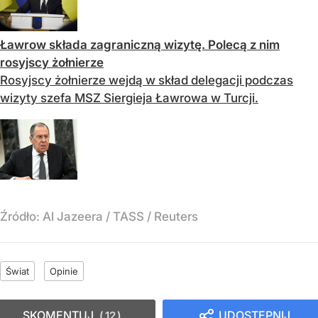
Ławrow składa zagraniczną wizytę. Polecą z nim
rosyjscy żołnierze
Rosyjscy żołnierze wejdą w skład delegacji podczas
wizyty szefa MSZ Siergieja Ławrowa w Turcji.
Źródło:
Al Jazeera / TASS / Reuters
Świat
Opinie
SKOMENTUJ
UDOSTĘPNIJ
12