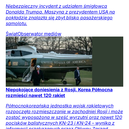
Niebezpieczny incydent z udziałem śmigłowca
Donalda Trumpa. Maszyna z prezydentem USA na
pokładzie znalazła się zbyt blisko pasażerskiego
samolotu.
Świat
Obserwator mediów
Niepokojące doniesienia z Rosji. Korea Północna
rozmieści nawet 120 rakiet
Północnokoreańska jednostka wojsk rakietowych
rozpoczęła rozmieszczanie w zachodniej Rosji i może
zostać wyposażona w sześć wyrzutni oraz nawet 120
pocisków balistycznych KN-23 i KN-24 – wynika z
informacji przekazanych przez Główny Zarząd