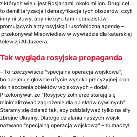
z których wielu jest Rosjanami, około milion. Drugi cel
to demilitaryzacja i denazyfikacja tych obszarów, czyli
innymi słowy, aby nie było tam neonazistów
promujących antyrosyjską i rusofobiczną agendę –
przekonywał Miedwiediew w wywiadzie dla katarskiej
telewizji Al Jazeera.
Tak wygląda rosyjska propaganda
– To rzeczywiście
"specjalna operacja wojskowa"
,
bo obejmuje głównie użycie wysoko precyzyjnej broni
do niszczenia obiektów wojskowych – dodał.
Przekonywał, że "Rosyjscy żołnierze starają się
minimalizować zagrożenie dla obiektów cywilnych".
Staramy się działać tak, aby oddziaływać tylko na siły
zbrojne Ukrainy. Dlatego działania naszych wojsk
nazwano "specjalną operacją wojskową" – tłumaczył.