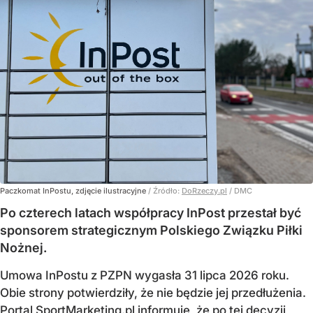
Paczkomat InPostu, zdjęcie ilustracyjne
/ Źródło:
DoRzeczy.pl
/
DMC
Po czterech latach współpracy InPost przestał być
sponsorem strategicznym Polskiego Związku Piłki
Nożnej.
Umowa InPostu z PZPN wygasła 31 lipca 2026 roku.
Obie strony potwierdziły, że nie będzie jej przedłużenia.
Portal SportMarketing.pl informuje, że po tej decyzji