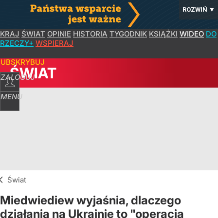
ROZWIŃ
▼
KRAJ
ŚWIAT
OPINIE
HISTORIA
TYGODNIK
KSIĄŻKI
WIDEO
DO
RZECZY+
WSPIERAJ
SUBSKRYBUJ
ŚWIAT
ZALOGUJ
MENU
Świat
Miedwiediew wyjaśnia, dlaczego
działania na Ukrainie to "operacja