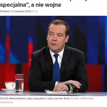
specjalna", a nie wojna
Dodano:
3
czerwca
2022
8:34
Dmitrij Miedwiediew, były prezydent i były premier Rosji
Źródło:
Wikimedia
Commons