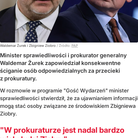
Waldemar Żurek i Zbigniew Ziobro
/ Źródło:
PAP
Minister sprawiedliwości i prokurator generalny
Waldemar Żurek zapowiedział konsekwentne
ściganie osób odpowiedzialnych za przecieki
z prokuratury.
W rozmowie w programie "Gość Wydarzeń" minister
sprawiedliwości stwierdził, że za ujawnianiem informacji
mogą stać osoby związane ze środowiskiem Zbigniewa
Ziobry.
"W prokuraturze jest nadal bardzo