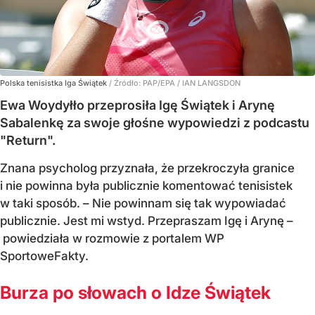
Polska tenisistka Iga Świątek
/ Źródło:
PAP/EPA
/
IAN LANGSDON
Ewa Woydyłło przeprosiła Igę Świątek i Arynę
Sabalenkę za swoje głośne wypowiedzi z podcastu
"Return".
Znana psycholog przyznała, że przekroczyła granice
i nie powinna była publicznie komentować tenisistek
w taki sposób. – Nie powinnam się tak wypowiadać
publicznie. Jest mi wstyd. Przepraszam Igę i Arynę –
powiedziała w rozmowie z portalem WP
SportoweFakty.
Burza po słowach o Idze Świątek