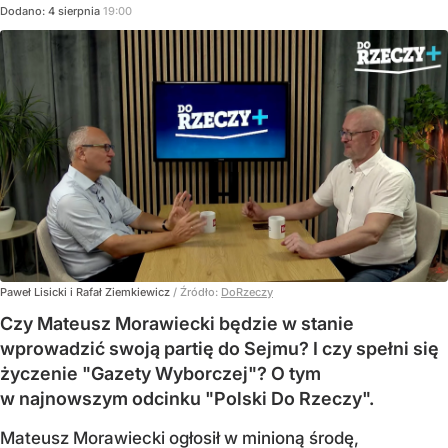
Dodano:
4
sierpnia
19:00
Paweł Lisicki i Rafał Ziemkiewicz
/ Źródło:
DoRzeczy
Czy Mateusz Morawiecki będzie w stanie
wprowadzić swoją partię do Sejmu? I czy spełni się
życzenie "Gazety Wyborczej"? O tym
w najnowszym odcinku "Polski Do Rzeczy".
Mateusz Morawiecki ogłosił w minioną środę,