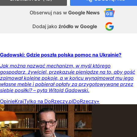
Obserwuj nas
w
Google News
Dodaj jako
źródło w Google
Gadowski: Gdzie poszła polska pomoc na Ukrainie?
Jak można nazwać mechanizm, w myśl którego
gospodarz, żywiciel, przekazuje pieniądze na to, aby gość
zajmował kolejne pokoje, a w końcu wynajmował mu jego
własne meble i pobierał opłaty za przygotowywane przez
siebie posiłki? – pyta Witold Gadowski.
Opinie
Kraj
Tylko na DoRzeczy.pl
DoRzeczy+