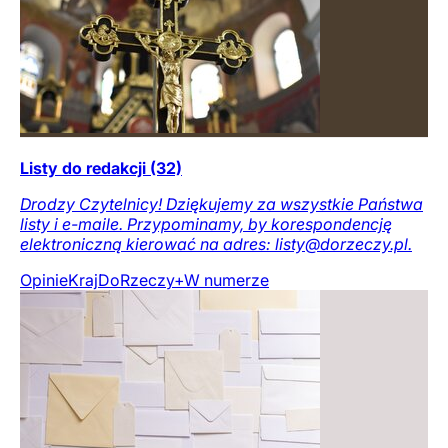
Listy do redakcji (32)
Drodzy Czytelnicy! Dziękujemy za wszystkie Państwa
listy i e-maile. Przypominamy, by korespondencję
elektroniczną kierować na adres: listy@dorzeczy.pl.
Opinie
Kraj
DoRzeczy+
W numerze