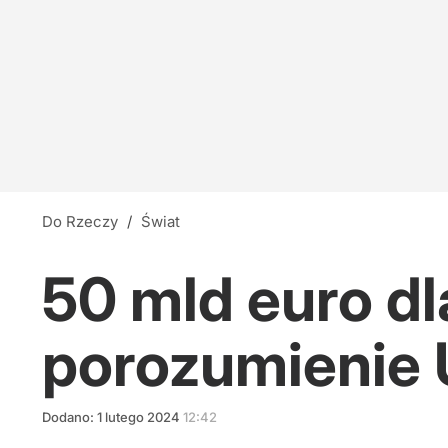
Do Rzeczy
/
Świat
50 mld euro d
porozumienie U
Dodano:
1
lutego
2024
12:42