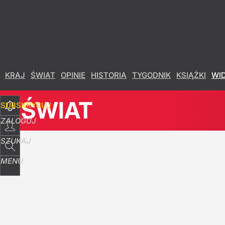
Udostępnij
20
Skomentuj
KRAJ
ŚWIAT
OPINIE
HISTORIA
TYGODNIK
KSIĄŻKI
WI
ŚWIAT
SUBSKRYBUJ
ZALOGUJ
SZUKAJ
MENU