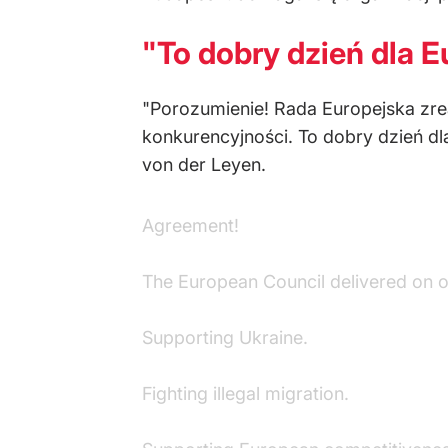
"To dobry dzień dla 
"Porozumienie! Rada Europejska zrea
konkurencyjności. To dobry dzień d
von der Leyen.
Agreement!
The European Council delivered on ou
Supporting Ukraine.
Fighting illegal migration.