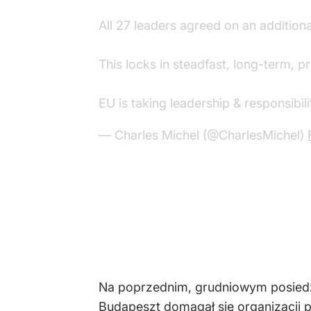
All 27 leaders agreed on an addition
This locks in steadfast, long-term, p
EU is taking leadership & responsibil
— Charles Michel (@CharlesMichel)
Na poprzednim, grudniowym posiedz
Budapeszt domagał się organizacji 