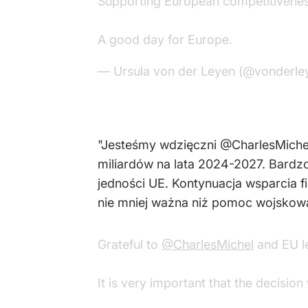
Supporting European competitivenes
A good day for Europe.
— Ursula von der Leyen (@vonderle
"Jesteśmy wdzięczni @CharlesMichel
miliardów na lata 2024-2027. Bardzo
jedności UE. Kontynuacja wsparcia 
nie mniej ważna niż pomoc wojskowa 
Grateful to
@CharlesMichel
and EU le
It is very important that the decisio