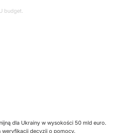
EU budget.
jną dla Ukrainy w wysokości 50 mld euro.
 weryfikacji decyzji o pomocy
.