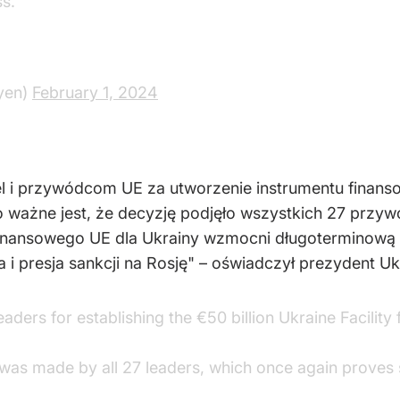
s.
yen)
February 1, 2024
 i przywódcom UE za utworzenie instrumentu finanso
 ważne jest, że decyzję podjęło wszystkich 27 przywó
finansowego UE dla Ukrainy wzmocni długoterminową s
i presja sankcji na Rosję" – oświadczył prezydent U
aders for establishing the €50 billion Ukraine Facility
n was made by all 27 leaders, which once again proves 