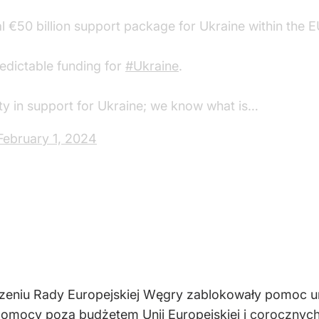
al €50 billion support package for Ukraine within the 
redictable funding for
#Ukraine
.
ity in support for Ukraine; we know what is…
February 1, 2024
eniu Rady Europejskiej Węgry zablokowały pomoc uni
pomocy poza budżetem Unii Europejskiej i
corocznych