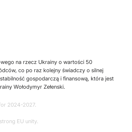
wego na rzecz Ukrainy o wartości 50
dców, co po raz kolejny świadczy o silnej
tabilność gospodarczą i finansową, która jest
krainy Wołodymyr Zełenski.
 for 2024-2027.
strong EU unity.