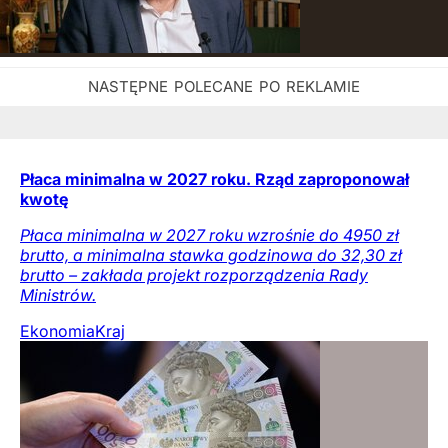
Płaca minimalna w 2027 roku. Rząd zaproponował
kwotę
Płaca minimalna w 2027 roku wzrośnie do 4950 zł
brutto, a minimalna stawka godzinowa do 32,30 zł
brutto – zakłada projekt rozporządzenia Rady
Ministrów.
Ekonomia
Kraj