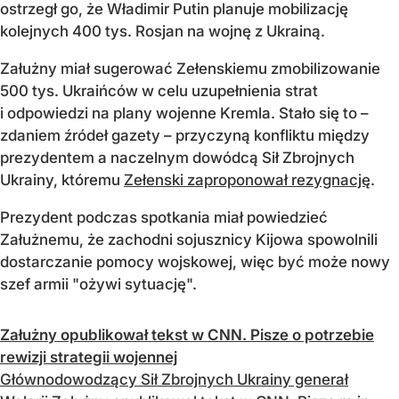
ostrzegł go, że Władimir Putin planuje mobilizację
kolejnych 400 tys. Rosjan na wojnę z Ukrainą.
Załużny miał sugerować Zełenskiemu zmobilizowanie
500 tys. Ukraińców w celu uzupełnienia strat
i odpowiedzi na plany wojenne Kremla. Stało się to –
zdaniem źródeł gazety – przyczyną konfliktu między
prezydentem a naczelnym dowódcą Sił Zbrojnych
Ukrainy, któremu
Zełenski zaproponował rezygnację
.
Prezydent podczas spotkania miał powiedzieć
Załużnemu, że zachodni sojusznicy Kijowa spowolnili
dostarczanie pomocy wojskowej, więc być może nowy
szef armii "ożywi sytuację".
Załużny opublikował tekst w CNN. Pisze o potrzebie
rewizji strategii wojennej
Głównodowodzący Sił Zbrojnych Ukrainy generał