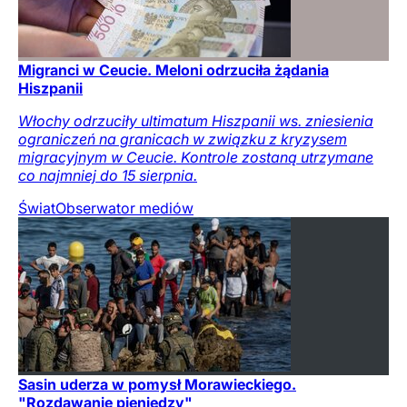
Migranci w Ceucie. Meloni odrzuciła żądania
Hiszpanii
Włochy odrzuciły ultimatum Hiszpanii ws. zniesienia
ograniczeń na granicach w związku z kryzysem
migracyjnym w Ceucie. Kontrole zostaną utrzymane
co najmniej do 15 sierpnia.
Świat
Obserwator mediów
Sasin uderza w pomysł Morawieckiego.
"Rozdawanie pieniędzy"