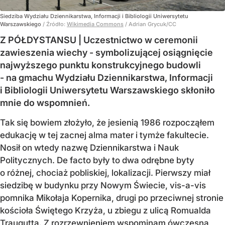
Siedziba Wydziału Dziennikarstwa, Informacji i Bibliologii Uniwersytetu
Warszawskiego
/ Źródło:
Wikimedia Commons
/
Adrian Grycuk/CC
Z PÓŁDYSTANSU | Uczestnictwo w ceremonii
zawieszenia wiechy - symbolizującej osiągnięcie
najwyższego punktu konstrukcyjnego budowli
- na gmachu Wydziału Dziennikarstwa, Informacji
i Bibliologii Uniwersytetu Warszawskiego skłoniło
mnie do wspomnień.
Tak się bowiem złożyło, że jesienią 1986 rozpocząłem
edukację w tej zacnej alma mater i tymże fakultecie.
Nosił on wtedy nazwę Dziennikarstwa i Nauk
Politycznych. De facto były to dwa odrębne byty
o różnej, chociaż pobliskiej, lokalizacji. Pierwszy miał
siedzibę w budynku przy Nowym Świecie, vis-a-vis
pomnika Mikołaja Kopernika, drugi po przeciwnej stronie
kościoła Świętego Krzyża, u zbiegu z ulicą Romualda
Traugutta. Z rozrzewnieniem wspominam ówczesną