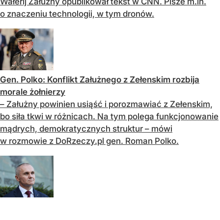
Wałerij Załużny opublikował tekst w CNN. Pisze m.in.
o znaczeniu technologii, w tym dronów.
Gen. Polko: Konflikt Załużnego z Zełenskim rozbija
morale żołnierzy
– Załużny powinien usiąść i porozmawiać z Zełenskim,
bo siła tkwi w różnicach. Na tym polega funkcjonowanie
mądrych, demokratycznych struktur – mówi
w rozmowie z DoRzeczy.pl gen. Roman Polko.