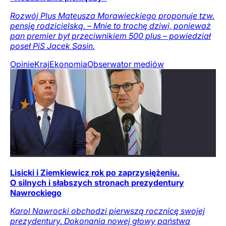
Rozwój Plus Mateusza Morawieckiego proponuje tzw.
pensję rodzicielską. – Mnie to trochę dziwi, ponieważ
pan premier był przeciwnikiem 500 plus – powiedział
poseł PiS Jacek Sasin.
Opinie
Kraj
Ekonomia
Obserwator mediów
Lisicki i Ziemkiewicz rok po zaprzysiężeniu.
O silnych i słabszych stronach prezydentury
Nawrockiego
Karol Nawrocki obchodzi pierwszą rocznicę swojej
prezydentury. Dokonania nowej głowy państwa