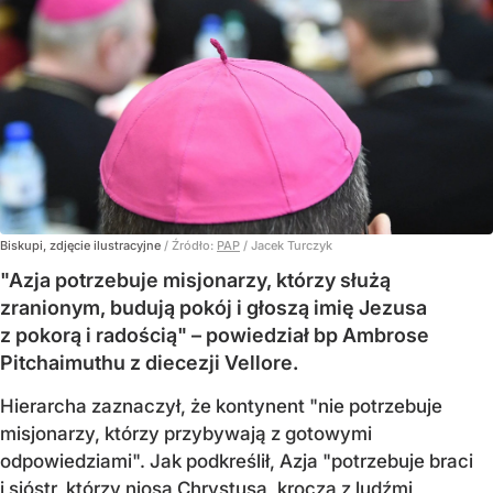
Biskupi, zdjęcie ilustracyjne
/ Źródło:
PAP
/
Jacek Turczyk
"Azja potrzebuje misjonarzy, którzy służą
zranionym, budują pokój i głoszą imię Jezusa
z pokorą i radością" – powiedział bp Ambrose
Pitchaimuthu z diecezji Vellore.
Hierarcha zaznaczył, że kontynent "nie potrzebuje
misjonarzy, którzy przybywają z gotowymi
odpowiedziami". Jak podkreślił, Azja "potrzebuje braci
i sióstr, którzy niosą Chrystusa, kroczą z ludźmi,