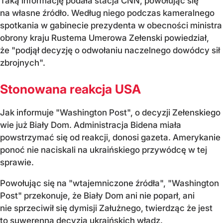
Taką informację podała stacja CNN, powołując się
na własne źródło. Według niego podczas kameralnego
spotkania w gabinecie prezydenta w obecności ministra
obrony kraju Rustema Umerowa Zełenski powiedział,
że "podjął decyzję o odwołaniu naczelnego dowódcy sił
zbrojnych".
Stonowana reakcja USA
Jak informuje "Washington Post", o decyzji Zełenskiego
wie już Biały Dom. Administracja Bidena miała
powstrzymać się od reakcji, donosi gazeta. Amerykanie
ponoć nie naciskali na ukraińskiego przywódcę w tej
sprawie.
Powołując się na "wtajemniczone źródła", "Washington
Post" przekonuje, że Biały Dom ani nie poparł, ani
nie sprzeciwił się dymisji Załużnego, twierdząc że jest
to suwerenna decyzja ukraińskich władz.