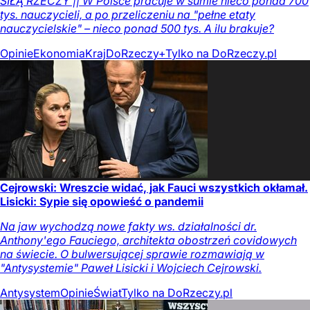
SIŁĄ RZECZY || W Polsce pracuje w sumie nieco ponad 700
tys. nauczycieli, a po przeliczeniu na "pełne etaty
nauczycielskie" – nieco ponad 500 tys. A ilu brakuje?
Opinie
Ekonomia
Kraj
DoRzeczy+
Tylko na DoRzeczy.pl
Cejrowski: Wreszcie widać, jak Fauci wszystkich okłamał.
Lisicki: Sypie się opowieść o pandemii
Na jaw wychodzą nowe fakty ws. działalności dr.
Anthony'ego Fauciego, architekta obostrzeń covidowych
na świecie. O bulwersującej sprawie rozmawiają w
"Antysystemie" Paweł Lisicki i Wojciech Cejrowski.
Antysystem
Opinie
Świat
Tylko na DoRzeczy.pl