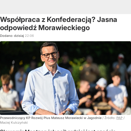
Współpraca z Konfederacją? Jasna
odpowiedź Morawieckiego
Dodano:
dzisiaj
22:06
Przewodniczący KP Rozwój Plus Mateusz Morawiecki w Jagodnie
/ Źródło:
PAP
/
Maciej Kulczyński