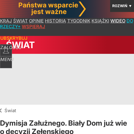
ROZWIŃ
▼
KRAJ
ŚWIAT
OPINIE
HISTORIA
TYGODNIK
KSIĄŻKI
WIDEO
DO
RZECZY+
WSPIERAJ
SUBSKRYBUJ
ŚWIAT
ZALOGUJ
MENU
Świat
Dymisja Załużnego. Biały Dom już wie
o decyzji Zełenskiego