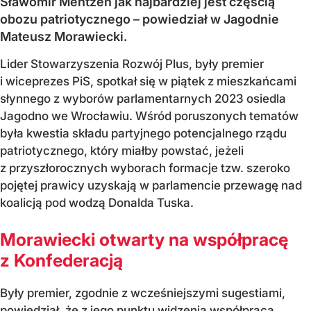
Sławomir Mentzen jak najbardziej jest częścią
obozu patriotycznego – powiedział w Jagodnie
Mateusz Morawiecki.
Lider Stowarzyszenia Rozwój Plus, były premier
i wiceprezes PiS, spotkał się w piątek z mieszkańcami
słynnego z wyborów parlamentarnych 2023 osiedla
Jagodno we Wrocławiu. Wśród poruszonych tematów
była kwestia składu partyjnego potencjalnego rządu
patriotycznego, który miałby powstać, jeżeli
z przyszłorocznych wyborach formacje tzw. szeroko
pojętej prawicy uzyskają w parlamencie przewagę nad
koalicją pod wodzą Donalda Tuska.
Morawiecki otwarty na współpracę
z Konfederacją
Były premier, zgodnie z wcześniejszymi sugestiami,
powiedział, że z jego punktu widzenia współpraca