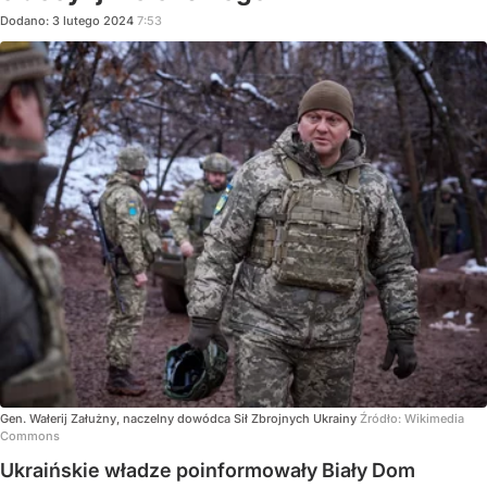
Dodano:
3
lutego
2024
7:53
Gen. Wałerij Załużny, naczelny dowódca Sił Zbrojnych Ukrainy
Źródło:
Wikimedia
Commons
Ukraińskie władze poinformowały Biały Dom