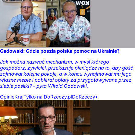
Gadowski: Gdzie poszła polska pomoc na Ukrainie?
Jak można nazwać mechanizm, w myśl którego
gospodarz, żywiciel, przekazuje pieniądze na to, aby gość
zajmował kolejne pokoje, a w końcu wynajmował mu jego
własne meble i pobierał opłaty za przygotowywane przez
siebie posiłki? – pyta Witold Gadowski.
Opinie
Kraj
Tylko na DoRzeczy.pl
DoRzeczy+