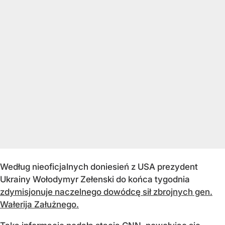
Według nieoficjalnych doniesień z USA prezydent
Ukrainy Wołodymyr Zełenski do końca tygodnia
zdymisjonuje naczelnego dowódcę sił zbrojnych gen.
Wałerija Załużnego.