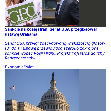
Sankcje na Rosję i Iran. Senat USA przegłosował
ustawę Grahama
Senat USA przyjął zdecydowaną większością głosów
(81 do 11) ustawę przewidującą szeroko zakrojone
sankcje wobec Rosji i Iranu. Projekt trafi teraz do Izby
Reprezentantów.
Ekonomia
Świat