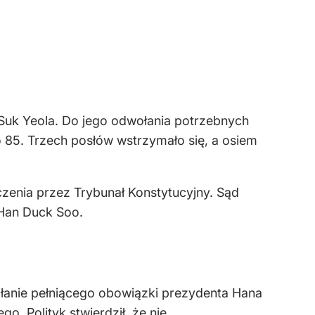
uk Yeola. Do jego odwołania potrzebnych
85. Trzech posłów wstrzymało się, a osiem
zenia przez Trybunał Konstytucyjny. Sąd
 Han Duck Soo.
ołanie pełniącego obowiązki prezydenta Hana
o. Polityk stwierdził, że nie