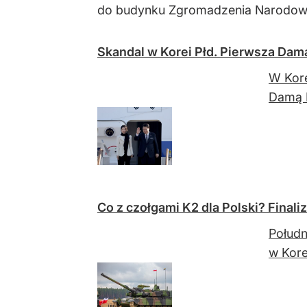
do budynku Zgromadzenia Narodoweg
Skandal w Korei Płd. Pierwsza Dam
W Kore
Damą K
Co z czołgami K2 dla Polski? Final
Połudn
w Kore