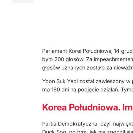
Parlament Korei Południowej 14 gru
było 200 głosów. Za impeachmentem 
głosów uznanych zostało za nieważn
Yoon Suk Yeol został zawieszony w 
ma 180 dni na podjęcie działań. Ty
Korea Południowa. I
Partia Demokratyczna, czyli najwię
Duck Soo, po tym, jak nie zgodził si