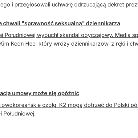
o i przegłosowali uchwałę odrzucającą dekret prez
a chwali "sprawność seksualną" dziennikarza
i Południowej wybuchł skandal obyczajowy. Media sp
im Keon Hee, który wróży dziennikarzowi z ręki i ch
izacja umowy może się opóźnić
iowokoreańskie czołgi K2 mogą dotrzeć do Polski póź
i Południowej.