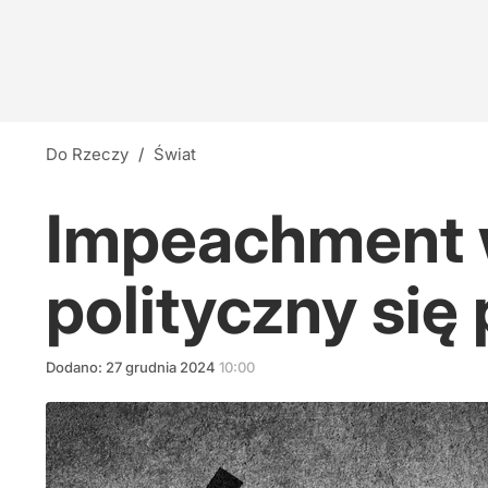
Do Rzeczy
/
Świat
Impeachment w
polityczny się
Dodano:
27
grudnia
2024
10:00