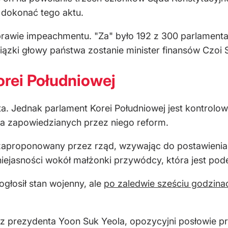
 dokonać tego aktu.
prawie impeachmentu. "Za" było 192 z 300 parlamenta
iązki głowy państwa zostanie minister finansów Czoi
orei Południowej
ta. Jednak parlament Korei Południowej jest kontrol
a zapowiedzianych przez niego reform.
zaproponowany przez rząd, wzywając do postawienia 
ejasności wokół małżonki przywódcy, która jest pode
głosił stan wojenny, ale
po zaledwie sześciu godzina
 prezydenta Yoon Suk Yeola, opozycyjni posłowie prz