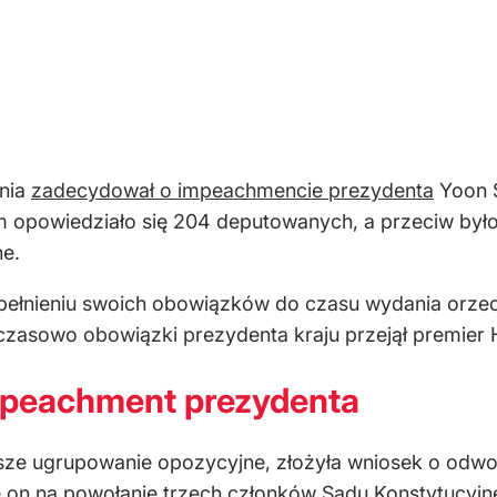
dnia
zadecydował o impeachmencie prezydenta
Yoon S
opowiedziało się 204 deputowanych, a przeciw było 
e.
pełnieniu swoich obowiązków do czasu wydania orzec
mczasowo obowiązki prezydenta kraju przejął premier
mpeachment prezydenta
ksze ugrupowanie opozycyjne, złożyła wniosek o odw
ę on na powołanie trzech członków Sądu Konstytucyjneg