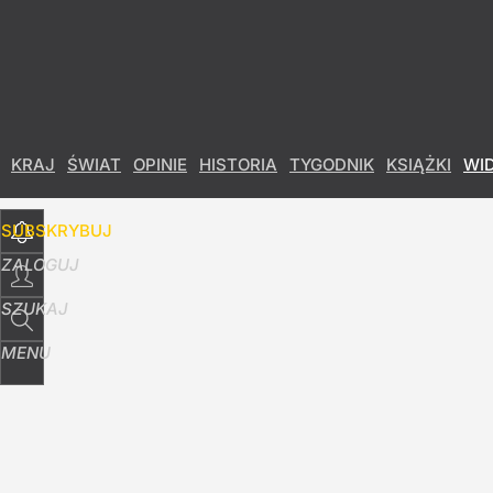
Udostępnij
2
Skomentuj
KRAJ
ŚWIAT
OPINIE
HISTORIA
TYGODNIK
KSIĄŻKI
WI
SUBSKRYBUJ
ZALOGUJ
SZUKAJ
MENU