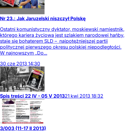
Nr 23.: Jak Jaruzelski niszczył Polskę
Ostatni komunistyczny dyktator, moskiewski namiestnik,
którego kariera życiowa jest szlakiem narodowej hańby,
staje się bohaterem SLD – najpotężniejszej partii
politycznej pierwszego okresu polskiej niepodległości.
W najnowszym „Do...
30
cze
2013
14:30
Spis treści 22 IV - 05 V 2013
21
kwi
2013
18:32
3/003 (11-17 II 2013)