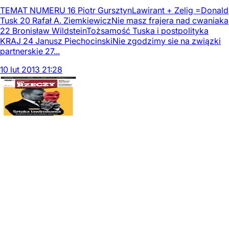
TEMAT NUMERU 16 Piotr GursztynLawirant + Zelig =Donald
Tusk 20 Rafał A. ZiemkiewiczNie masz frajera nad cwaniaka
22 Bronisław WildsteinTożsamość Tuska i postpolityka
KRAJ 24 Janusz PiechocinskiNie zgodzimy sie na związki
partnerskie 27...
10
lut
2013
21:28