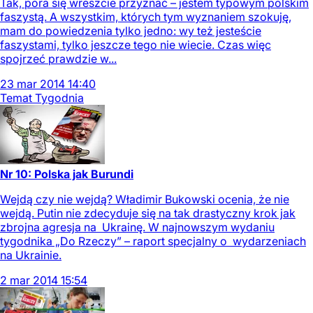
Tak, pora się wreszcie przyznać – jestem typowym polskim
faszystą. A wszystkim, których tym wyznaniem szokuję,
mam do powiedzenia tylko jedno: wy też jesteście
faszystami, tylko jeszcze tego nie wiecie. Czas więc
spojrzeć prawdzie w...
23
mar
2014
14:40
Temat Tygodnia
Nr 10: Polska jak Burundi
Wejdą czy nie wejdą? Władimir Bukowski ocenia, że nie
wejdą. Putin nie zdecyduje się na tak drastyczny krok jak
zbrojna agresja na Ukrainę. W najnowszym wydaniu
tygodnika „Do Rzeczy” – raport specjalny o wydarzeniach
na Ukrainie.
2
mar
2014
15:54