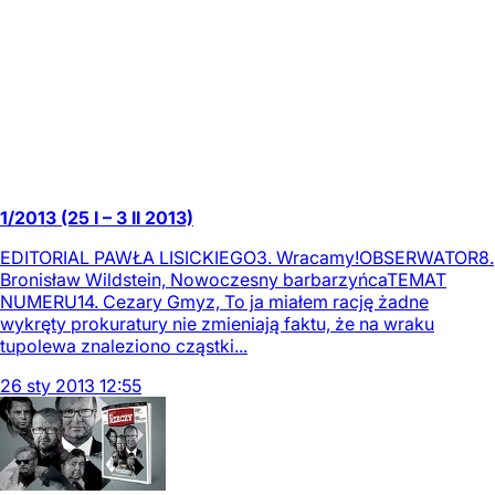
1/2013 (25 I – 3 II 2013)
EDITORIAL PAWŁA LISICKIEGO3. Wracamy!OBSERWATOR8.
Bronisław Wildstein, Nowoczesny barbarzyńcaTEMAT
NUMERU14. Cezary Gmyz, To ja miałem rację żadne
wykręty prokuratury nie zmieniają faktu, że na wraku
tupolewa znaleziono cząstki...
26
sty
2013
12:55