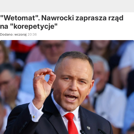
"Wetomat". Nawrocki zaprasza rząd
na "korepetycje"
Dodano:
wczoraj
20:36