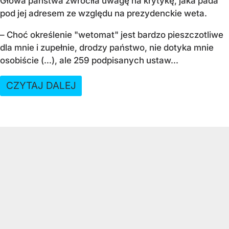
Głowa państwa zwróciła uwagę na krytykę, jaka pada
pod jej adresem ze względu na prezydenckie weta.
– Choć określenie "wetomat" jest bardzo pieszczotliwe
dla mnie i zupełnie, drodzy państwo, nie dotyka mnie
osobiście (…), ale 259 podpisanych ustaw...
CZYTAJ DALEJ