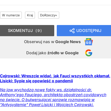
W numerze
Kraj
DoRzeczy+
SKOMENTUJ
UDOSTĘPNIJ
9
Obserwuj nas
w
Google News
Dodaj jako
źródło w Google
Cejrowski: Wreszcie widać, jak Fauci wszystkich okłamał.
Lisicki: Sypie się opowieść o pandemii
Na jaw wychodzą nowe fakty ws. działalności dr.
Anthony'ego Fauciego, architekta obostrzeń covidowych
na świecie. O bulwersującej sprawie rozmawiają w
"Antysystemie" Paweł Lisicki i Wojciech Cejrowski.