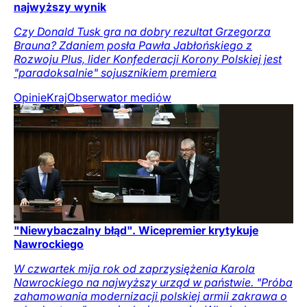
najwyższy wynik
Czy Donald Tusk gra na dobry rezultat Grzegorza
Brauna? Zdaniem posła Pawła Jabłońskiego z
Rozwoju Plus, lider Konfederacji Korony Polskiej jest
"paradoksalnie" sojusznikiem premiera
Opinie
Kraj
Obserwator mediów
"Niewybaczalny błąd". Wicepremier krytykuje
Nawrockiego
W czwartek mija rok od zaprzysiężenia Karola
Nawrockiego na najwyższy urząd w państwie. "Próba
zahamowania modernizacji polskiej armii zakrawa o