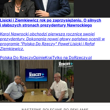
Lisicki i Ziemkiewicz rok po zaprzysiężeniu. O silnych
i słabszych stronach prezydentury Nawrockiego
Karol Nawrocki obchodzi pierwszą rocznicę swojej
prezydentury. Dokonania nowej głowy państwa ocenili w
programie "Polska Do Rzeczy" Paweł Lisicki i Rafał
Ziemkiewicz.
Polska Do Rzeczy
Opinie
Kraj
Tylko na DoRzeczy.pl