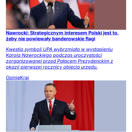
Nawrocki: Strategicznym interesem Polski jest to,
żeby nie powiewały banderowskie flagi
Kwestia symboli UPA wybrzmiała w wystąpieniu
Karola Nawrockiego podczas uroczystości
zorganizowanej przed Pałacem Prezydenckim z
okazji pierwszej rocznicy objęcia urzędu.
Opinie
Kraj