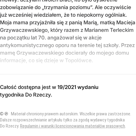
zobowiązanie do „trzymania poziomu”. Ale oczywiście
już wcześniej wiedziałem, że to niepokorny ogólniak.
Moja mama przyjaźniła się z panią Marią, matką Macieja
Grzywaczewskiego, który razem z Marianem Terleckim
na początku lat 70. angażował się w akcje
antykomunistycznego oporu na terenie tej szkoły. Przez
mamę Grzywaczewskiego docierały do mojego domu
informacje, co się dzieje w Topolówce.
Całość dostępna jest w
19/2021 wydaniu
tygodnika Do Rzeczy
.
© ℗
Materiał chroniony prawem autorskim. Wszelkie prawa zastrzeżone.
Dalsze rozpowszechnianie artykułu tylko za zgodą wydawcy tygodnika
Do Rzeczy.
Regulamin i warunki licencjonowania materiałów prasowych
.