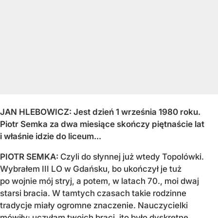
JAN HLEBOWICZ: Jest dzień 1 września 1980 roku.
Piotr Semka za dwa miesiące skończy piętnaście lat
i właśnie idzie do liceum...
PIOTR SEMKA:
Czyli do słynnej już wtedy Topolówki.
Wybrałem III LO w Gdańsku, bo ukończył je tuż
po wojnie mój stryj, a potem, w latach 70., moi dwaj
starsi bracia. W tamtych czasach takie rodzinne
tradycje miały ogromne znaczenie. Nauczycielki
mówiły: uczyłam twoich braci, ito było dyskretne