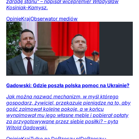
zdradę stanu" – napisał wicepremier Władysław
Kosiniak-Kamysz.
Opinie
Kraj
Obserwator mediów
Gadowski: Gdzie poszła polska pomoc na Ukrainie?
Jak można nazwać mechanizm, w myśl którego
gospodarz, żywiciel, przekazuje pieniądze na to, aby
gość zajmował kolejne pokoje, a w końcu
wynajmował mu jego własne meble i pobierał opłaty
za przygotowywane przez siebie posiłki? – pyta
Witold Gadowski.
Opinie
Kraj
Tylko na DoRzeczy.pl
DoRzeczy+