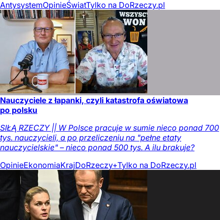
Antysystem
Opinie
Świat
Tylko na DoRzeczy.pl
Nauczyciele z łapanki, czyli katastrofa oświatowa
po polsku
SIŁĄ RZECZY || W Polsce pracuje w sumie nieco ponad 700
tys. nauczycieli, a po przeliczeniu na "pełne etaty
nauczycielskie" – nieco ponad 500 tys. A ilu brakuje?
Opinie
Ekonomia
Kraj
DoRzeczy+
Tylko na DoRzeczy.pl