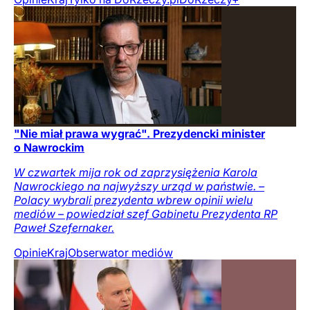
"Nie miał prawa wygrać". Prezydencki minister
o Nawrockim
W czwartek mija rok od zaprzysiężenia Karola
Nawrockiego na najwyższy urząd w państwie. –
Polacy wybrali prezydenta wbrew opinii wielu
mediów – powiedział szef Gabinetu Prezydenta RP
Paweł Szefernaker.
Opinie
Kraj
Obserwator mediów