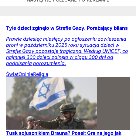
Tyle dzieci zginęło w Strefie Gazy. Porażający bilans
Prawie dziesięć miesięcy po ogłoszeniu zawieszenia
broni w październiku 2025 roku sytuacja dzieci w
Strefie Gazy pozostaje tragiczna. Według UNICEF, co
najmniej 300 dzieci zginęło w ciągu 300 dni od
podpisania porozumienia.
Świat
Opinie
Religia
Tusk sojusznikiem Brauna? Poseł: Gra na jego jak