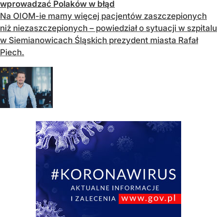
wprowadzać Polaków w błąd
Na OIOM-ie mamy więcej pacjentów zaszczepionych
niż niezaszczepionych – powiedział o sytuacji w szpitalu
w Siemianowicach Śląskich prezydent miasta Rafał
Piech.