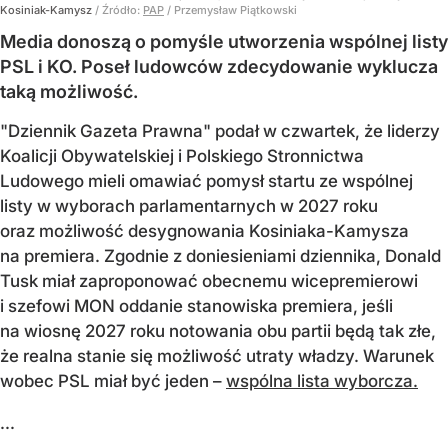
Kosiniak-Kamysz
/ Źródło:
PAP
/
Przemysław Piątkowski
Media donoszą o pomyśle utworzenia wspólnej listy
PSL i KO. Poseł ludowców zdecydowanie wyklucza
taką możliwość.
"Dziennik Gazeta Prawna" podał w czwartek, że liderzy
Koalicji Obywatelskiej i Polskiego Stronnictwa
Ludowego mieli omawiać pomysł startu ze wspólnej
listy w wyborach parlamentarnych w 2027 roku
oraz możliwość desygnowania Kosiniaka-Kamysza
na premiera. Zgodnie z doniesieniami dziennika, Donald
Tusk miał zaproponować obecnemu wicepremierowi
i szefowi MON oddanie stanowiska premiera, jeśli
na wiosnę 2027 roku notowania obu partii będą tak złe,
że realna stanie się możliwość utraty władzy. Warunek
wobec PSL miał być jeden –
wspólna lista wyborcza.
...