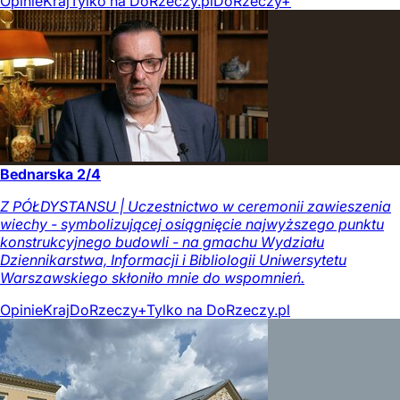
Opinie
Kraj
Tylko na DoRzeczy.pl
DoRzeczy+
Bednarska 2/4
Z PÓŁDYSTANSU | Uczestnictwo w ceremonii zawieszenia
wiechy - symbolizującej osiągnięcie najwyższego punktu
konstrukcyjnego budowli - na gmachu Wydziału
Dziennikarstwa, Informacji i Bibliologii Uniwersytetu
Warszawskiego skłoniło mnie do wspomnień.
Opinie
Kraj
DoRzeczy+
Tylko na DoRzeczy.pl