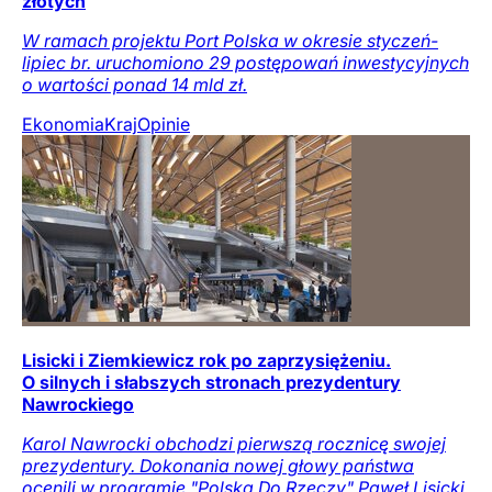
złotych
W ramach projektu Port Polska w okresie styczeń-
lipiec br. uruchomiono 29 postępowań inwestycyjnych
o wartości ponad 14 mld zł.
Ekonomia
Kraj
Opinie
Lisicki i Ziemkiewicz rok po zaprzysiężeniu.
O silnych i słabszych stronach prezydentury
Nawrockiego
Karol Nawrocki obchodzi pierwszą rocznicę swojej
prezydentury. Dokonania nowej głowy państwa
ocenili w programie "Polska Do Rzeczy" Paweł Lisicki