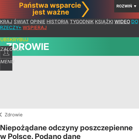
ROZWIŃ
▼
KRAJ
ŚWIAT
OPINIE
HISTORIA
TYGODNIK
KSIĄŻKI
WIDEO
DO
RZECZY+
WSPIERAJ
SUBSKRYBUJ
ZDROWIE
ZALOGUJ
MENU
Zdrowie
Niepożądane odczyny poszczepienne
w Polsce. Podano dane