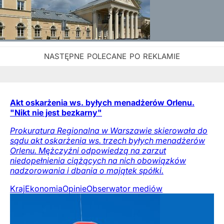
Akt oskarżenia ws. byłych menadżerów Orlenu.
"Nikt nie jest bezkarny"
Prokuratura Regionalna w Warszawie skierowała do
sądu akt oskarżenia ws. trzech byłych menadżerów
Orlenu. Mężczyźni odpowiedzą na zarzut
niedopełnienia ciążących na nich obowiązków
nadzorowania i dbania o majątek spółki.
Kraj
Ekonomia
Opinie
Obserwator mediów