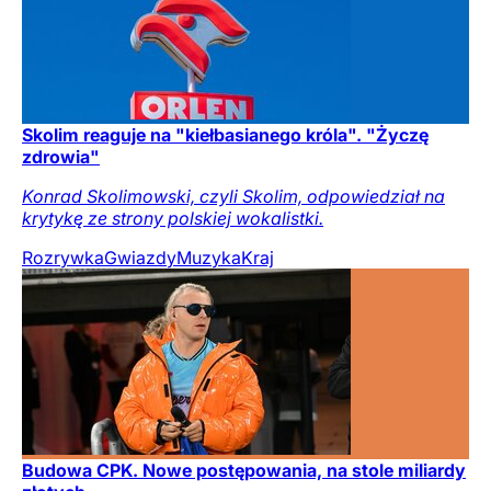
Skolim reaguje na "kiełbasianego króla". "Życzę
zdrowia"
Konrad Skolimowski, czyli Skolim, odpowiedział na
krytykę ze strony polskiej wokalistki.
Rozrywka
Gwiazdy
Muzyka
Kraj
Budowa CPK. Nowe postępowania, na stole miliardy