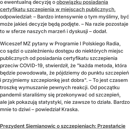
o ewentualną decyzję o
obowiązku posiadania
certyfikatu szczepienia w miejscach publicznych
,
odpowiedział: – Bardzo intensywnie o tym myślimy, być
może jakieś decyzje będą podjęte. – Na razie pozostaje
to w sferze naszych marzeń i dyskusji – dodał.
Wiceszef MZ pytany w Programie I Polskiego Radia,
co sądzi o uzależnieniu dostępu do niektórych miejsc
publicznych od posiadania certyfikatu szczepienia
przeciw COVID-19, stwierdził, że "każda metoda, która
będzie powodowała, że pójdziemy do punktu szczepień
i przyjmiemy szczepionkę jest dobra". – To jest czasem
troszkę wymuszanie pewnych reakcji. Od początku
pandemii staraliśmy się przekonywać od szczepień,
ale jak pokazują statystyki, nie zawsze to działa. Bardzo
mnie to dziwi – powiedział Kraska.
Prezydent Siemianowic o szczepieniach: Przestańcie