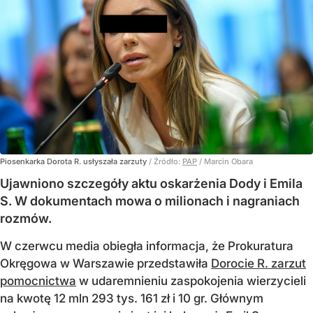
Piosenkarka Dorota R. usłyszała zarzuty
/ Źródło:
PAP
/
Marcin Obara
Ujawniono szczegóły aktu oskarżenia Dody i Emila
S. W dokumentach mowa o milionach i nagraniach
rozmów.
W czerwcu media obiegła informacja, że Prokuratura
Okręgowa w Warszawie przedstawiła
Dorocie R. zarzut
pomocnictwa
w udaremnieniu zaspokojenia wierzycieli
na kwotę 12 mln 293 tys. 161 zł i 10 gr. Głównym