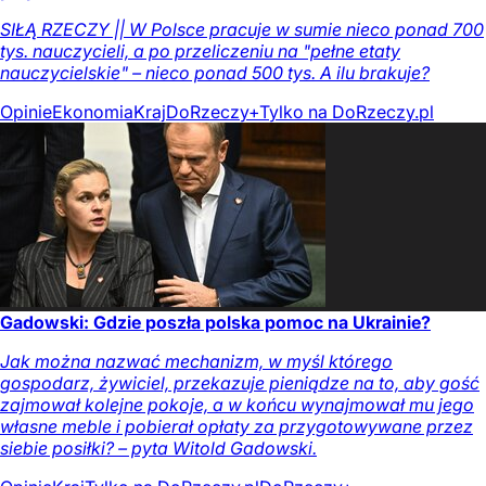
SIŁĄ RZECZY || W Polsce pracuje w sumie nieco ponad 700
tys. nauczycieli, a po przeliczeniu na "pełne etaty
nauczycielskie" – nieco ponad 500 tys. A ilu brakuje?
Opinie
Ekonomia
Kraj
DoRzeczy+
Tylko na DoRzeczy.pl
Gadowski: Gdzie poszła polska pomoc na Ukrainie?
Jak można nazwać mechanizm, w myśl którego
gospodarz, żywiciel, przekazuje pieniądze na to, aby gość
zajmował kolejne pokoje, a w końcu wynajmował mu jego
własne meble i pobierał opłaty za przygotowywane przez
siebie posiłki? – pyta Witold Gadowski.