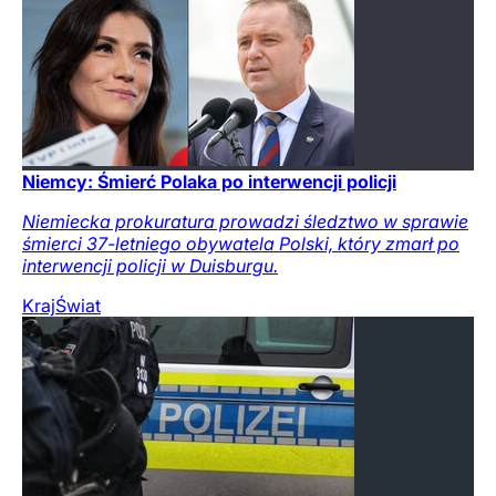
Niemcy: Śmierć Polaka po interwencji policji
Niemiecka prokuratura prowadzi śledztwo w sprawie
śmierci 37-letniego obywatela Polski, który zmarł po
interwencji policji w Duisburgu.
Kraj
Świat