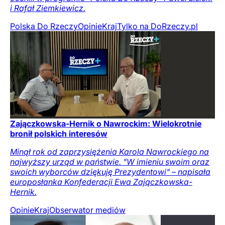
i Rafał Ziemkiewicz.
Polska Do Rzeczy
Opinie
Kraj
Tylko na DoRzeczy.pl
Zajączkowska-Hernik o Nawrockim: Wielokrotnie
bronił polskich interesów
Minął rok od zaprzysiężenia Karola Nawrockiego na
najwyższy urząd w państwie. "W imieniu swoim oraz
swoich wyborców dziękuję Prezydentowi" – napisała
europosłanka Konfederacji Ewa Zajączkowska-
Hernik.
Opinie
Kraj
Obserwator mediów