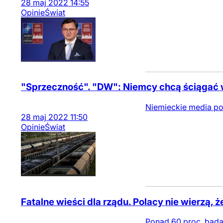
28
maj
2022
14:55
Opinie
Świat
"Sprzeczność". "DW": Niemcy chcą ściągać 
Niemieckie media pod
28
maj
2022
11:50
Opinie
Świat
Fatalne wieści dla rządu. Polacy nie wierzą, że
Ponad 60 proc. badan