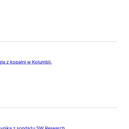
la z kopalni w Kolumbii.
 wynika z sondażu SW Research.