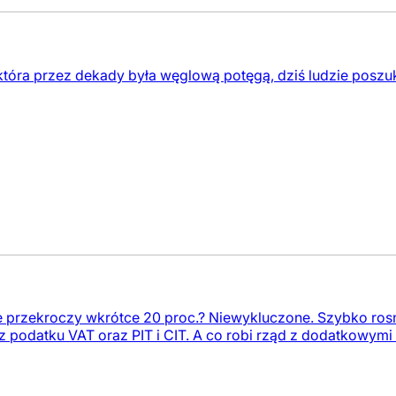
która przez dekady była węglową potęgą, dziś ludzie poszu
ce przekroczy wkrótce 20 proc.? Niewykluczone. Szybko ro
podatku VAT oraz PIT i CIT. A co robi rząd z dodatkowymi p