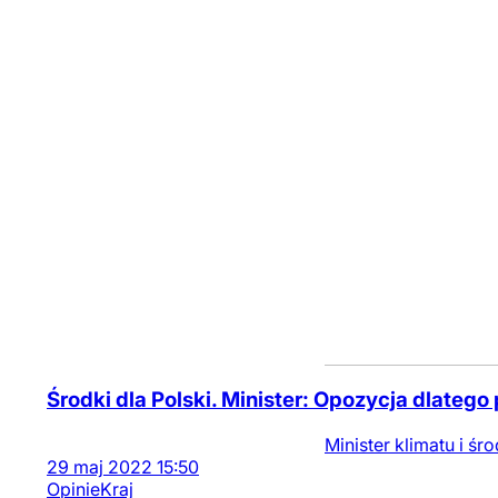
Środki dla Polski. Minister: Opozycja dlateg
Minister klimatu i 
29
maj
2022
15:50
Opinie
Kraj