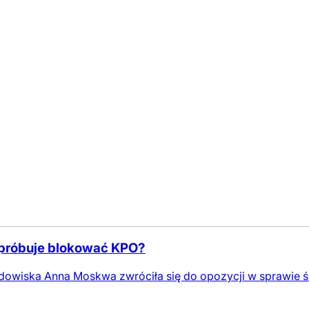
o próbuje blokować KPO?
środowiska Anna Moskwa zwróciła się do opozycji w sprawie