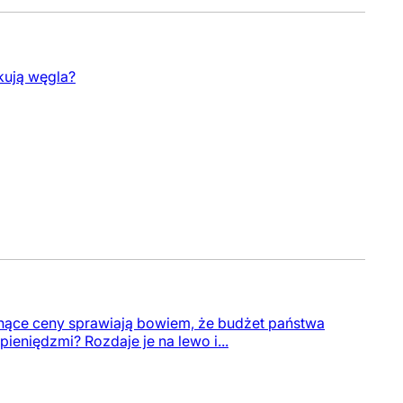
kują węgla?
snące ceny sprawiają bowiem, że budżet państwa
ieniędzmi? Rozdaje je na lewo i...