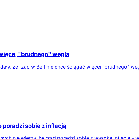
więcej "brudnego" węgla
ały, że rząd w Berlinie chce ściągać więcej "brudnego" węg
 poradzi sobie z inflacją
ych nie wierzy, że rząd poradzi sobie z wysoką inflacją –