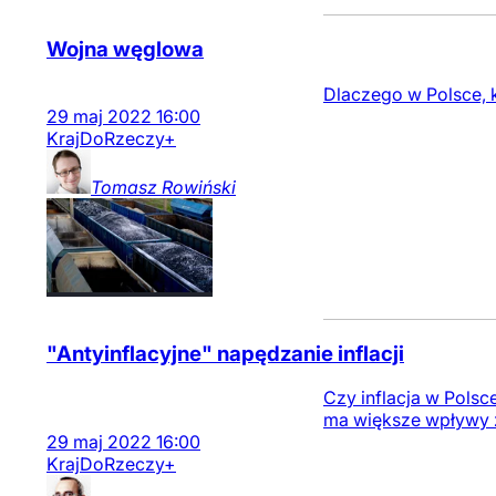
Wojna węglowa
Dlaczego w Polsce, 
29
maj
2022
16:00
Kraj
DoRzeczy+
Tomasz
Rowiński
"Antyinflacyjne" napędzanie inflacji
Czy inflacja w Pols
ma większe wpływy z 
29
maj
2022
16:00
Kraj
DoRzeczy+