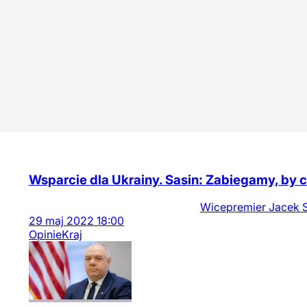
Wsparcie dla Ukrainy. Sasin: Zabiegamy, by 
Wicepremier Jacek S
29
maj
2022
18:00
Opinie
Kraj