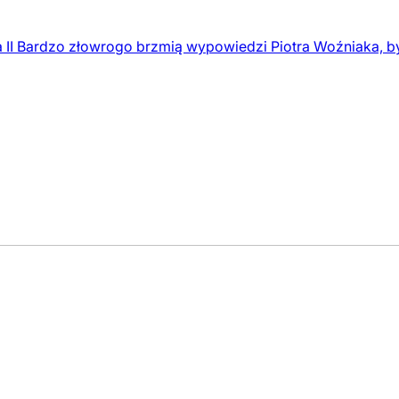
a II Bardzo złowrogo brzmią wypowiedzi Piotra Woźniaka, b