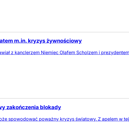
matem m.in. kryzys żywnościowy
awiał z kanclerzem Niemiec Olafem Scholzem i prezydent
wy zakończenia blokady
oże spowodować poważny kryzys światowy. Z apelem w tej 