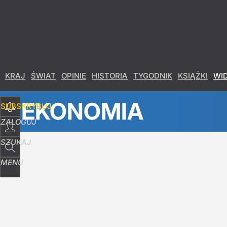
KRAJ
ŚWIAT
OPINIE
HISTORIA
TYGODNIK
KSIĄŻKI
WI
EKONOMIA
SUBSKRYBUJ
ZALOGUJ
SZUKAJ
MENU