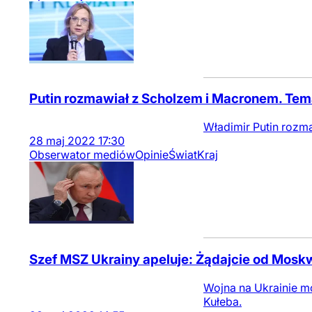
Putin rozmawiał z Scholzem i Macronem. Te
Władimir Putin rozm
28
maj
2022
17:30
Obserwator mediów
Opinie
Świat
Kraj
Szef MSZ Ukrainy apeluje: Żądajcie od Mosk
Wojna na Ukrainie m
Kułeba.