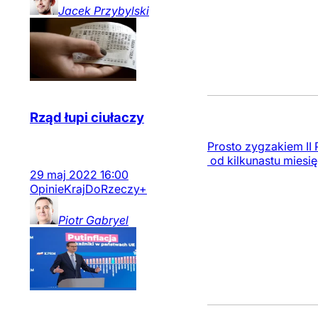
Jacek
Przybylski
Rząd łupi ciułaczy
Prosto zygzakiem II 
od kilkunastu miesię
29
maj
2022
16:00
Opinie
Kraj
DoRzeczy+
Piotr
Gabryel