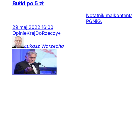
Bułki po 5 zł
Notatnik malkontent
PGNiG.
29
maj
2022
16:00
Opinie
Kraj
DoRzeczy+
Łukasz
Warzecha