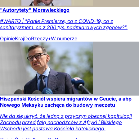
"Autorytety" Morawieckiego
#WARTO | "Panie Premierze, co z COVID-19, co z
sanitaryzmem, co z 200 tys. nadmiarowych zgonów?".
Opinie
Kraj
DoRzeczy+
W numerze
Hiszpański Kościół wspiera migrantów w Ceucie, a abp
Nowego Meksyku zachęca do budowy meczetu
Nie da się ukryć, że jedną z przyczyn obecnej kapitulacji
Zachodu przed falą nachodźców z Afryki i Bliskiego
Wschodu jest postawa Kościoła katolickiego.