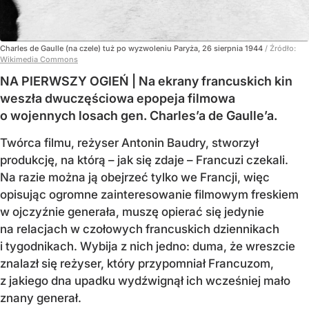
Charles de Gaulle (na czele) tuż po wyzwoleniu Paryża, 26 sierpnia 1944
/ Źródło:
Wikimedia Commons
NA PIERWSZY OGIEŃ | Na ekrany francuskich kin
weszła dwuczęściowa epopeja filmowa
o wojennych losach gen. Charles’a de Gaulle’a.
Twórca filmu, reżyser Antonin Baudry, stworzył
produkcję, na którą – jak się zdaje – Francuzi czekali.
Na razie można ją obejrzeć tylko we Francji, więc
opisując ogromne zainteresowanie filmowym freskiem
w ojczyźnie generała, muszę opierać się jedynie
na relacjach w czołowych francuskich dziennikach
i tygodnikach. Wybija z nich jedno: duma, że wreszcie
znalazł się reżyser, który przypomniał Francuzom,
z jakiego dna upadku wydźwignął ich wcześniej mało
znany generał.