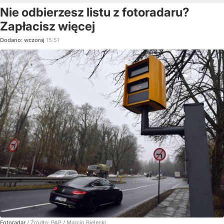
Nie odbierzesz listu z fotoradaru?
Zapłacisz więcej
Dodano:
wczoraj
15:51
Fotoradar
/ Źródło:
PAP
/
Marcin Bielecki