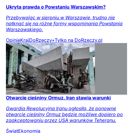
Ukryta prawda o Powstaniu Warszawskim?
Przebywając w sierpniu w Warszawie, trudno nie
natknąć się na różne formy wspominania Powstania
Warszawskiego.
Opinie
Kraj
DoRzeczy+
Tylko na DoRzeczy.pl
Otwarcie cieśniny Ormuz. Iran stawia warunki
Gwardia Rewolucyjna Iranu ogłosiła, że ponowne
otwarcie cieśniny Ormuz będzie możliwe dopiero po
zaakceptowaniu przez USA warunków Teheranu.
Świat
Ekonomia