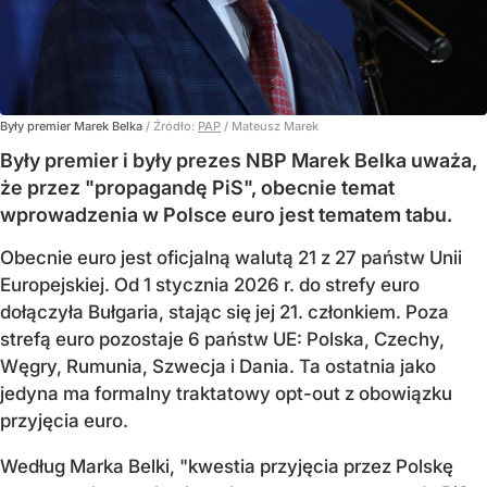
Były premier Marek Belka
/ Źródło:
PAP
/
Mateusz Marek
Były premier i były prezes NBP Marek Belka uważa,
że przez "propagandę PiS", obecnie temat
wprowadzenia w Polsce euro jest tematem tabu.
Obecnie euro jest oficjalną walutą 21 z 27 państw Unii
Europejskiej. Od 1 stycznia 2026 r. do strefy euro
dołączyła Bułgaria, stając się jej 21. członkiem.
Poza
strefą euro pozostaje 6 państw UE:
Polska, Czechy,
Węgry, Rumunia, Szwecja i Dania
. Ta ostatnia jako
jedyna ma formalny traktatowy opt-out z obowiązku
przyjęcia euro.
Według Marka Belki, "kwestia przyjęcia przez Polskę