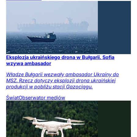
Eksplozja ukraińskiego drona w Bułgarii. Sofia
wzywa ambasador
Władze Bułgarii wezwały ambasador Ukrainy do
MSZ. Rzecz dotyczy eksplozji drona ukraińskiej
produkcji w pobliżu stacji Gazociągu.
Świat
Obserwator mediów