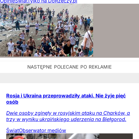
Opinie
Świat
Tylko na DoRzeczy.pl
Rosja i Ukraina przeprowadziły ataki. Nie żyje pięć
osób
Dwie osoby zginęły w rosyjskim ataku na Charków, a
trzy w wyniku ukraińskiego uderzenia na Biełgorod.
Świat
Obserwator mediów