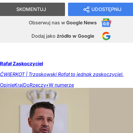
SKOMENTUJ
UDOSTĘPNIJ
Obserwuj nas
w
Google News
Dodaj jako
źródło w Google
Rafał Zaskoczyciel
ĆWIERKOT | Trzaskowski Rafał to jednak zaskoczyciel.
Opinie
Kraj
DoRzeczy+
W numerze