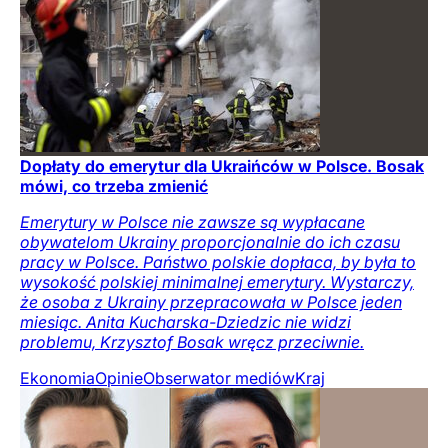
Dopłaty do emerytur dla Ukraińców w Polsce. Bosak
mówi, co trzeba zmienić
Emerytury w Polsce nie zawsze są wypłacane
obywatelom Ukrainy proporcjonalnie do ich czasu
pracy w Polsce. Państwo polskie dopłaca, by była to
wysokość polskiej minimalnej emerytury. Wystarczy,
że osoba z Ukrainy przepracowała w Polsce jeden
miesiąc. Anita Kucharska-Dziedzic nie widzi
problemu, Krzysztof Bosak wręcz przeciwnie.
Ekonomia
Opinie
Obserwator mediów
Kraj