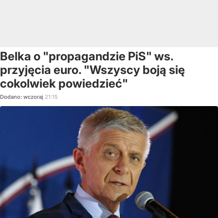
Belka o "propagandzie PiS" ws.
przyjęcia euro. "Wszyscy boją się
cokolwiek powiedzieć"
Dodano:
wczoraj
21:15