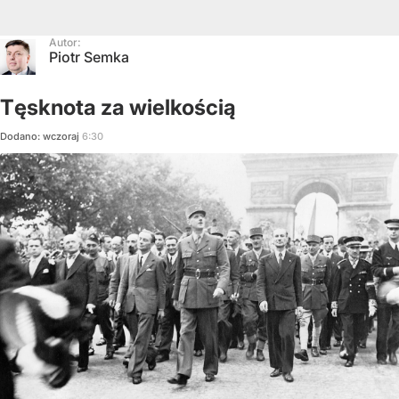
Autor:
Piotr Semka
Tęsknota za wielkością
Dodano:
wczoraj
6:30