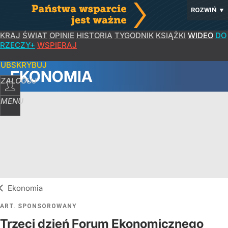
ROZWIŃ
▼
KRAJ
ŚWIAT
OPINIE
HISTORIA
TYGODNIK
KSIĄŻKI
WIDEO
DO
RZECZY+
WSPIERAJ
SUBSKRYBUJ
EKONOMIA
ZALOGUJ
MENU
Ekonomia
ART. SPONSOROWANY
Trzeci dzień Forum Ekonomicznego