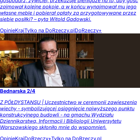
gospodarz, żywiciel, przekazuje pieniądze na to, aby gość
zajmował kolejne pokoje, a w końcu wynajmował mu jego
własne meble i pobierał opłaty za przygotowywane przez
siebie posiłki? – pyta Witold Gadowski.
Opinie
Kraj
Tylko na DoRzeczy.pl
DoRzeczy+
Bednarska 2/4
Z PÓŁDYSTANSU | Uczestnictwo w ceremonii zawieszenia
wiechy - symbolizującej osiągnięcie najwyższego punktu
konstrukcyjnego budowli - na gmachu Wydziału
Dziennikarstwa, Informacji i Bibliologii Uniwersytetu
Warszawskiego skłoniło mnie do wspomnień.
Opinie
Kraj
DoRzeczy+
Tylko na DoRzeczy.pl