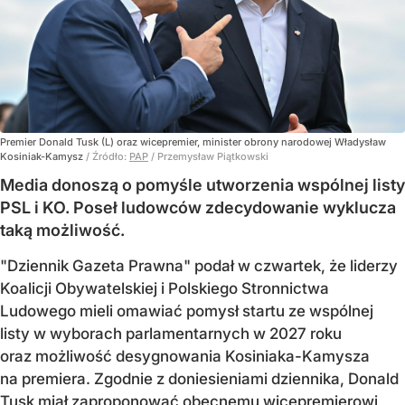
Premier Donald Tusk (L) oraz wicepremier, minister obrony narodowej Władysław
Kosiniak-Kamysz
/ Źródło:
PAP
/
Przemysław Piątkowski
Media donoszą o pomyśle utworzenia wspólnej listy
PSL i KO. Poseł ludowców zdecydowanie wyklucza
taką możliwość.
"Dziennik Gazeta Prawna" podał w czwartek, że liderzy
Koalicji Obywatelskiej i Polskiego Stronnictwa
Ludowego mieli omawiać pomysł startu ze wspólnej
listy w wyborach parlamentarnych w 2027 roku
oraz możliwość desygnowania Kosiniaka-Kamysza
na premiera. Zgodnie z doniesieniami dziennika, Donald
Tusk miał zaproponować obecnemu wicepremierowi