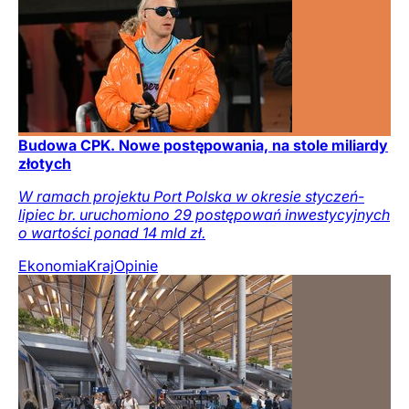
Budowa CPK. Nowe postępowania, na stole miliardy
złotych
W ramach projektu Port Polska w okresie styczeń-
lipiec br. uruchomiono 29 postępowań inwestycyjnych
o wartości ponad 14 mld zł.
Ekonomia
Kraj
Opinie