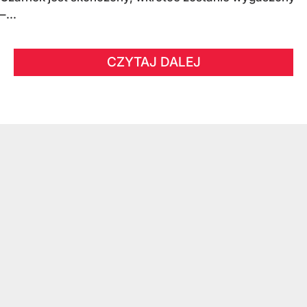
–...
CZYTAJ DALEJ