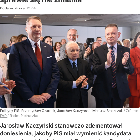
Dodano:
dzisiaj
13:04
Politycy PiS: Przemysław Czarnek, Jarosław Kaczyński i Mariusz Błaszczak
/ Źródło:
PAP
/
Radek Pietruszka
Jarosław Kaczyński stanowczo zdementował
doniesienia, jakoby PiS miał wymienić kandydata