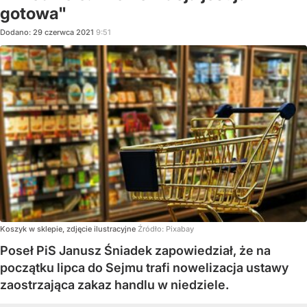
gotowa"
Dodano:
29
czerwca
2021
9:51
Koszyk w sklepie, zdjęcie ilustracyjne
Źródło:
Pixabay
Poseł PiS Janusz Śniadek zapowiedział, że na
początku lipca do Sejmu trafi nowelizacja ustawy
zaostrzająca zakaz handlu w niedziele.