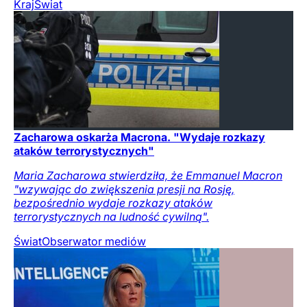
Kraj
Świat
Zacharowa oskarża Macrona. "Wydaje rozkazy
ataków terrorystycznych"
Maria Zacharowa stwierdziła, że Emmanuel Macron
"wzywając do zwiększenia presji na Rosję,
bezpośrednio wydaje rozkazy ataków
terrorystycznych na ludność cywilną".
Świat
Obserwator mediów