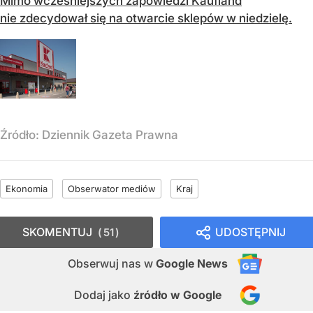
Mimo wcześniejszych zapowiedzi Kaufland
nie zdecydował się na otwarcie sklepów w niedzielę.
Źródło:
Dziennik Gazeta Prawna
Ekonomia
Obserwator mediów
Kraj
SKOMENTUJ
UDOSTĘPNIJ
51
Obserwuj nas
w
Google News
Dodaj jako
źródło w Google