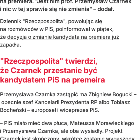
na premiera. "Jest nim prof. Przemysław Czarnek
i nic w tej sprawie się nie zmienia" – dodał.
Dziennik "Rzeczpospolita", powołując się
na rozmówców w PiS, poinformował w piątek,
że
decyzja o zmianie kandydata na premiera już
zapadła.
"Rzeczpospolita" twierdzi,
że Czarnek przestanie być
kandydatem PiS na premeira
Przemysława Czarnka zastąpić ma Zbigniew Bogucki –
obecnie szef Kancelarii Prezydenta RP albo Tobiasz
Bocheński – europoseł i wiceprezes PiS.
– PiS miało mieć dwa płuca, Mateusza Morawieckiego
i Przemysława Czarnka, ale oba wysiadły. Projekt
Czarnek jest skończony, wkrótce zostanie wygaszony