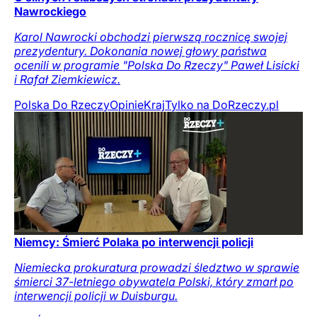
Nawrockiego
Karol Nawrocki obchodzi pierwszą rocznicę swojej
prezydentury. Dokonania nowej głowy państwa
ocenili w programie "Polska Do Rzeczy" Paweł Lisicki
i Rafał Ziemkiewicz.
Polska Do Rzeczy
Opinie
Kraj
Tylko na DoRzeczy.pl
Niemcy: Śmierć Polaka po interwencji policji
Niemiecka prokuratura prowadzi śledztwo w sprawie
śmierci 37-letniego obywatela Polski, który zmarł po
interwencji policji w Duisburgu.