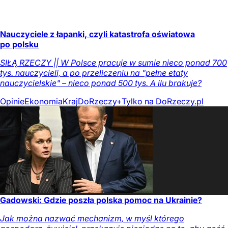
Nauczyciele z łapanki, czyli katastrofa oświatowa
po polsku
SIŁĄ RZECZY || W Polsce pracuje w sumie nieco ponad 700
tys. nauczycieli, a po przeliczeniu na "pełne etaty
nauczycielskie" – nieco ponad 500 tys. A ilu brakuje?
Opinie
Ekonomia
Kraj
DoRzeczy+
Tylko na DoRzeczy.pl
Gadowski: Gdzie poszła polska pomoc na Ukrainie?
Jak można nazwać mechanizm, w myśl którego