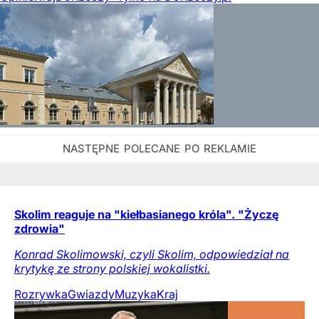
Skolim reaguje na "kiełbasianego króla". "Życzę
zdrowia"
Konrad Skolimowski, czyli Skolim, odpowiedział na
krytykę ze strony polskiej wokalistki.
Rozrywka
Gwiazdy
Muzyka
Kraj