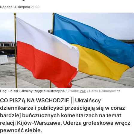
Dodano:
4
sierpnia
21:00
Flagi Polski i Ukrainy, zdjęcie ilustracyjne
/ Źródło:
PAP
/
Darek Delmanowicz
CO PISZĄ NA WSCHODZIE || Ukraińscy
dziennikarze i publicyści prześcigają się w coraz
bardziej buńczucznych komentarzach na temat
relacji Kijów-Warszawa. Uderza groteskowa wręcz
pewność siebie.