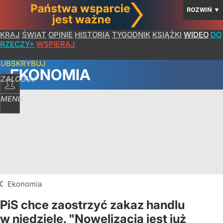
ROZWIŃ
▼
KRAJ
ŚWIAT
OPINIE
HISTORIA
TYGODNIK
KSIĄŻKI
WIDEO
DO
RZECZY+
WSPIERAJ
SUBSKRYBUJ
EKONOMIA
ZALOGUJ
MENU
Ekonomia
PiS chce zaostrzyć zakaz handlu
w niedziele. "Nowelizacja jest już