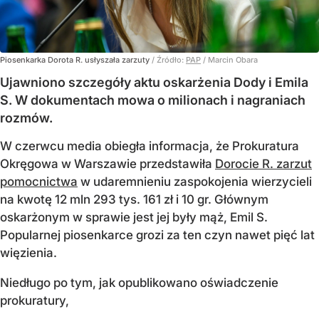
Piosenkarka Dorota R. usłyszała zarzuty
/ Źródło:
PAP
/
Marcin Obara
Ujawniono szczegóły aktu oskarżenia Dody i Emila
S. W dokumentach mowa o milionach i nagraniach
rozmów.
W czerwcu media obiegła informacja, że Prokuratura
Okręgowa w Warszawie przedstawiła
Dorocie R. zarzut
pomocnictwa
w udaremnieniu zaspokojenia wierzycieli
na kwotę 12 mln 293 tys. 161 zł i 10 gr. Głównym
oskarżonym w sprawie jest jej były mąż, Emil S.
Popularnej piosenkarce grozi za ten czyn nawet pięć lat
więzienia.
Niedługo po tym, jak opublikowano oświadczenie
prokuratury,