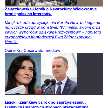
Zajączkowska-Hernik o Nawrockim: Wielokrotnie
bronił polskich interesów
Minął rok od zaprzysiężenia Karola Nawrockiego na
najwyższy urząd w państwie. "W imieniu swoim oraz
swoich wyborców dziękuję Prezydentowi" – napisała
europosłanka Konfederacji Ewa Zajączkowska-
Hernik.
Opinie
Kraj
Obserwator mediów
Lisicki i Ziemkiewicz rok po zaprzysiężeniu.
O silnych i słabszych stronach prezydentury