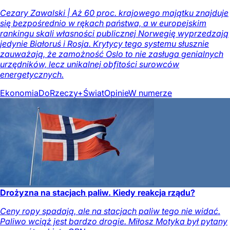
Cezary Zawalski | Aż 60 proc. krajowego majątku znajduje
się bezpośrednio w rękach państwa, a w europejskim
rankingu skali własności publicznej Norwegię wyprzedzają
jedynie Białoruś i Rosja. Krytycy tego systemu słusznie
zauważają, że zamożność Oslo to nie zasługa genialnych
urzędników, lecz unikalnej obfitości surowców
energetycznych.
Ekonomia
DoRzeczy+
Świat
Opinie
W numerze
Drożyzna na stacjach paliw. Kiedy reakcja rządu?
Ceny ropy spadają, ale na stacjach paliw tego nie widać.
Paliwo wciąż jest bardzo drogie. Miłosz Motyka był pytany