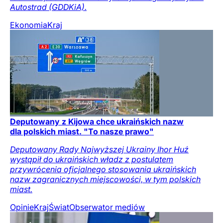
Autostrad (GDDKiA).
Ekonomia
Kraj
Deputowany z Kijowa chce ukraińskich nazw
dla polskich miast. "To nasze prawo"
Deputowany Rady Najwyższej Ukrainy Ihor Huź
wystąpił do ukraińskich władz z postulatem
przywrócenia oficjalnego stosowania ukraińskich
nazw zagranicznych miejscowości, w tym polskich
miast.
Opinie
Kraj
Świat
Obserwator mediów