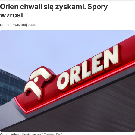
Orlen chwali się zyskami. Spory
wzrost
Dodano:
wczoraj
20:47
Orlen, zdjęcie ilustracyjne
/ Źródło:
PAP