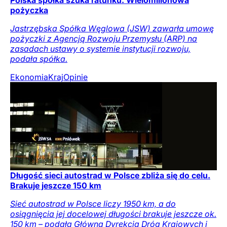
Polska spółka szuka ratunku. Wielomilionowa
pożyczka
Jastrzębska Spółka Węglowa (JSW) zawarła umowę
pożyczki z Agencją Rozwoju Przemysłu (ARP) na
zasadach ustawy o systemie instytucji rozwoju,
podała spółka.
Ekonomia
Kraj
Opinie
Długość sieci autostrad w Polsce zbliża się do celu.
Brakuje jeszcze 150 km
Sieć autostrad w Polsce liczy 1950 km, a do
osiągnięcia jej docelowej długości brakuje jeszcze ok.
150 km – podała Główna Dyrekcja Dróg Krajowych i