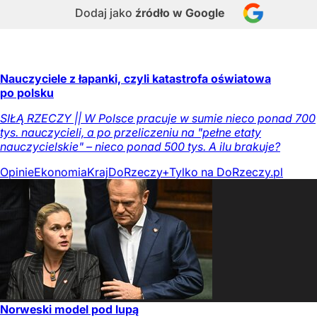
Dodaj jako
źródło w Google
Nauczyciele z łapanki, czyli katastrofa oświatowa
po polsku
SIŁĄ RZECZY || W Polsce pracuje w sumie nieco ponad 700
tys. nauczycieli, a po przeliczeniu na "pełne etaty
nauczycielskie" – nieco ponad 500 tys. A ilu brakuje?
Opinie
Ekonomia
Kraj
DoRzeczy+
Tylko na DoRzeczy.pl
Norweski model pod lupą