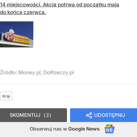
14 miejscowości. Akcja potrwa od początku maja
do końca czerwca.
Źródło:
Money.pl, DoRzeczy.pl
Kraj
SKOMENTUJ
UDOSTĘPNIJ
2
Obserwuj nas
w
Google News