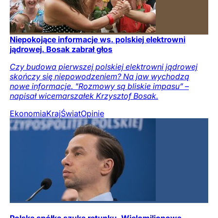
Niepokojące informacje ws. polskiej elektrowni
jądrowej. Bosak zabrał głos
Czy budowa pierwszej polskiej elektrowni jądrowej
skończy się niepowodzeniem? Na jaw wychodzą
nowe informacje. "Rozmowy są bliskie impasu” –
napisał wicemarszałek Krzysztof Bosak.
Ekonomia
Kraj
Świat
Opinie