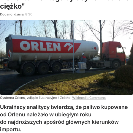
ciężko"
Dodano:
dzisiaj
8:30
Cysterna Orlenu, zdjęcie ilustracyjne
/ Źródło:
Wikimedia Commons
Ukraińscy analitycy twierdzą, że paliwo kupowane
od Orlenu należało w ubiegłym roku
do najdroższych spośród głównych kierunków
importu.