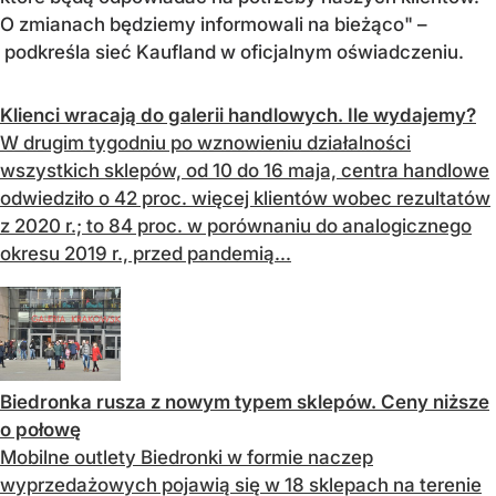
O zmianach będziemy informowali na bieżąco" –
podkreśla sieć Kaufland w oficjalnym oświadczeniu.
Klienci wracają do galerii handlowych. Ile wydajemy?
W drugim tygodniu po wznowieniu działalności
wszystkich sklepów, od 10 do 16 maja, centra handlowe
odwiedziło o 42 proc. więcej klientów wobec rezultatów
z 2020 r.; to 84 proc. w porównaniu do analogicznego
okresu 2019 r., przed pandemią...
Biedronka rusza z nowym typem sklepów. Ceny niższe
o połowę
Mobilne outlety Biedronki w formie naczep
wyprzedażowych pojawią się w 18 sklepach na terenie