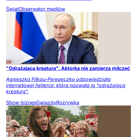
Świat
Obserwator mediów
"Odrażająca kreatura". Aktorka nie zamierza milczeć
Agnieszka Fitkau-Perepeczko odpowiedziała
internetowej hejterce, która nazwała ją "odrażającą
kreaturą".
Show-biznes
Gwiazdy
Rozrywka