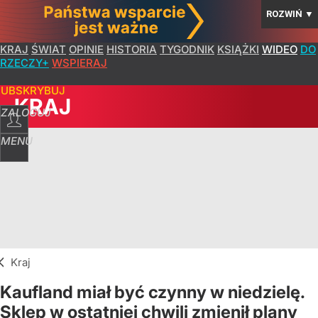
ROZWIŃ
▼
KRAJ
ŚWIAT
OPINIE
HISTORIA
TYGODNIK
KSIĄŻKI
WIDEO
DO
RZECZY+
WSPIERAJ
SUBSKRYBUJ
KRAJ
ZALOGUJ
MENU
Kraj
Kaufland miał być czynny w niedzielę.
Sklep w ostatniej chwili zmienił plany