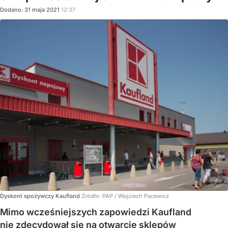
Dodano:
31
maja
2021
12:37
Dyskont spożywczy Kaufland
Źródło:
PAP
/
Wojciech Pacewicz
Mimo wcześniejszych zapowiedzi Kaufland
nie zdecydował się na otwarcie sklepów