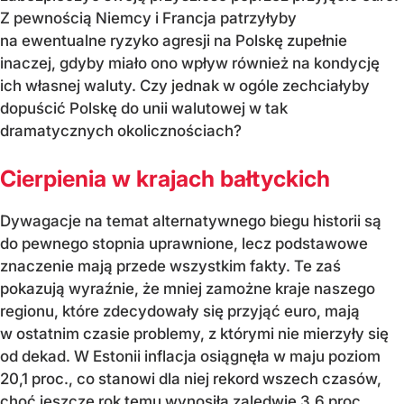
Z pewnością Niemcy i Francja patrzyłyby
na ewentualne ryzyko agresji na Polskę zupełnie
inaczej, gdyby miało ono wpływ również na kondycję
ich własnej waluty. Czy jednak w ogóle zechciałyby
dopuścić Polskę do unii walutowej w tak
dramatycznych okolicznościach?
Cierpienia w krajach bałtyckich
Dywagacje na temat alternatywnego biegu historii są
do pewnego stopnia uprawnione, lecz podstawowe
znaczenie mają przede wszystkim fakty. Te zaś
pokazują wyraźnie, że mniej zamożne kraje naszego
regionu, które zdecydowały się przyjąć euro, mają
w ostatnim czasie problemy, z którymi nie mierzyły się
od dekad. W Estonii inflacja osiągnęła w maju poziom
20,1 proc., co stanowi dla niej rekord wszech czasów,
choć jeszcze rok temu wynosiła zaledwie 3,6 proc.