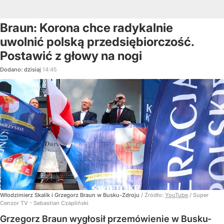
Braun: Korona chce radykalnie
uwolnić polską przedsiębiorczość.
Postawić z głowy na nogi
Dodano:
dzisiaj
14:45
Włodzimierz Skalik i Grzegorz Braun w Busku-Zdroju
/ Źródło:
YouTube
/
Super
Cenzor TV - Sebastian Czapliński
Grzegorz Braun wygłosił przemówienie w Busku-