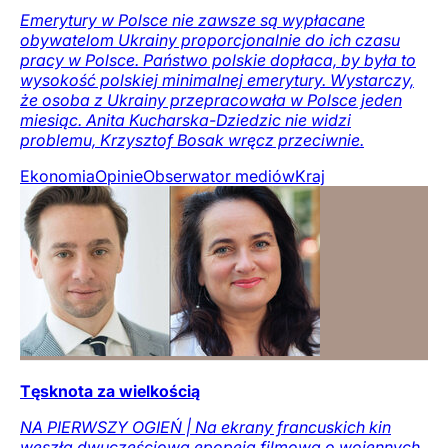
Emerytury w Polsce nie zawsze są wypłacane
obywatelom Ukrainy proporcjonalnie do ich czasu
pracy w Polsce. Państwo polskie dopłaca, by była to
wysokość polskiej minimalnej emerytury. Wystarczy,
że osoba z Ukrainy przepracowała w Polsce jeden
miesiąc. Anita Kucharska-Dziedzic nie widzi
problemu, Krzysztof Bosak wręcz przeciwnie.
Ekonomia
Opinie
Obserwator mediów
Kraj
Tęsknota za wielkością
NA PIERWSZY OGIEŃ | Na ekrany francuskich kin
weszła dwuczęściowa epopeja filmowa o wojennych