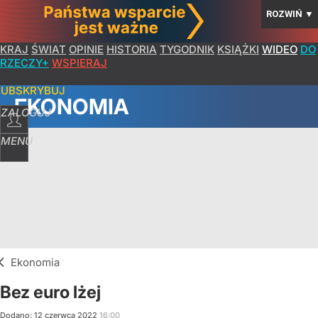
ROZWIŃ
▼
KRAJ
ŚWIAT
OPINIE
HISTORIA
TYGODNIK
KSIĄŻKI
WIDEO
DO
RZECZY+
WSPIERAJ
SUBSKRYBUJ
EKONOMIA
ZALOGUJ
MENU
Ekonomia
Bez euro lżej
Dodano:
12
czerwca
2022
16:00