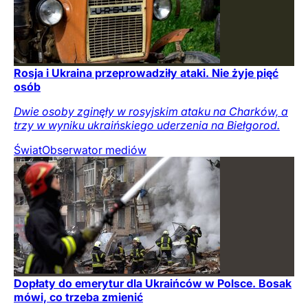
Rosja i Ukraina przeprowadziły ataki. Nie żyje pięć
osób
Dwie osoby zginęły w rosyjskim ataku na Charków, a
trzy w wyniku ukraińskiego uderzenia na Biełgorod.
Świat
Obserwator mediów
Dopłaty do emerytur dla Ukraińców w Polsce. Bosak
mówi, co trzeba zmienić