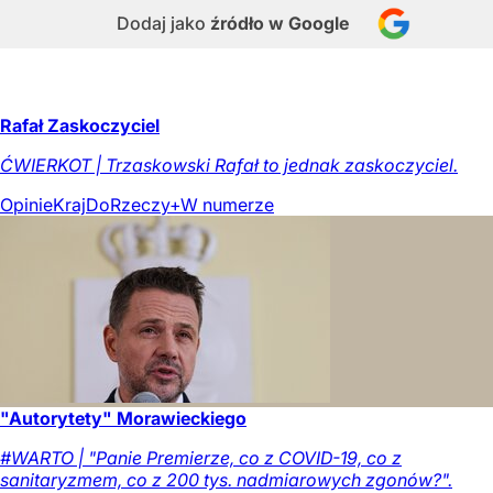
Dodaj jako
źródło w Google
Rafał Zaskoczyciel
ĆWIERKOT | Trzaskowski Rafał to jednak zaskoczyciel.
Opinie
Kraj
DoRzeczy+
W numerze
"Autorytety" Morawieckiego
#WARTO | "Panie Premierze, co z COVID-19, co z
sanitaryzmem, co z 200 tys. nadmiarowych zgonów?".