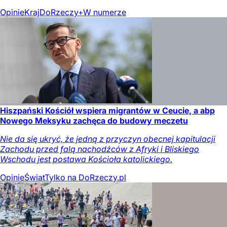
Opinie
Kraj
DoRzeczy+
W numerze
Hiszpański Kościół wspiera migrantów w Ceucie, a abp
Nowego Meksyku zachęca do budowy meczetu
Nie da się ukryć, że jedną z przyczyn obecnej kapitulacji
Zachodu przed falą nachodźców z Afryki i Bliskiego
Wschodu jest postawa Kościoła katolickiego.
Opinie
Świat
Tylko na DoRzeczy.pl