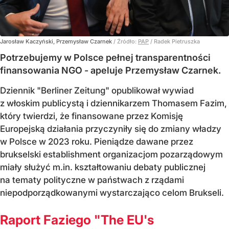
Jarosław Kaczyński, Przemysław Czarnek
/ Źródło:
PAP
/
Radek Pietruszka
Potrzebujemy w Polsce pełnej transparentności
finansowania NGO - apeluje Przemysław Czarnek.
Dziennik "Berliner Zeitung" opublikował wywiad
z włoskim publicystą i dziennikarzem Thomasem Fazim,
który twierdzi, że finansowane przez Komisję
Europejską działania przyczyniły się do zmiany władzy
w Polsce w 2023 roku. Pieniądze dawane przez
brukselski establishment organizacjom pozarządowym
miały służyć m.in. kształtowaniu debaty publicznej
na tematy polityczne w państwach z rządami
niepodporządkowanymi wystarczająco celom Brukseli.
Raport Faziego "The EU's