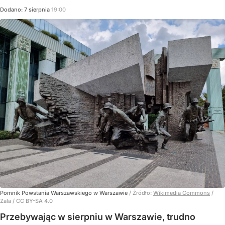
Dodano:
7
sierpnia
19:00
Pomnik Powstania Warszawskiego w Warszawie
/ Źródło:
Wikimedia Commons
/
Zala / CC BY-SA 4.0
Przebywając w sierpniu w Warszawie, trudno