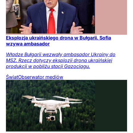
Eksplozja ukraińskiego drona w Bułgarii. Sofia
wzywa ambasador
Władze Bułgarii wezwały ambasador Ukrainy do
MSZ. Rzecz dotyczy eksplozji drona ukraińskiej
produkcji w pobliżu stacji Gazociągu.
Świat
Obserwator mediów