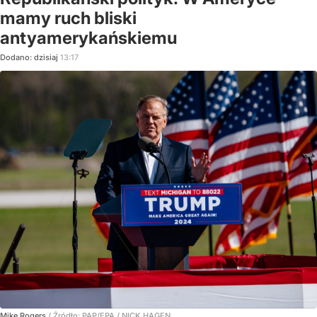
mamy ruch bliski
antyamerykańskiemu
Dodano:
dzisiaj
13:17
Mike Rogers
/ Źródło:
PAP/EPA
/
NICK HAGEN