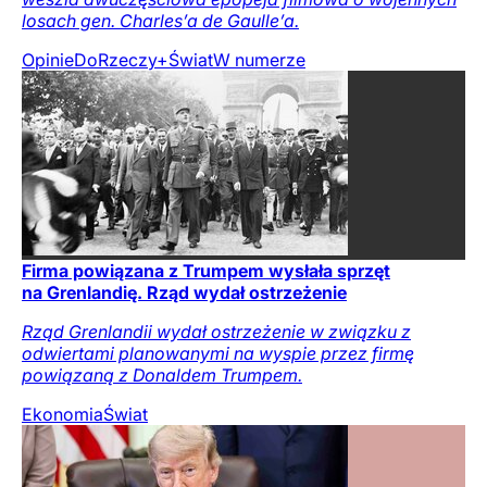
losach gen. Charles’a de Gaulle’a.
Opinie
DoRzeczy+
Świat
W numerze
Firma powiązana z Trumpem wysłała sprzęt
na Grenlandię. Rząd wydał ostrzeżenie
Rząd Grenlandii wydał ostrzeżenie w związku z
odwiertami planowanymi na wyspie przez firmę
powiązaną z Donaldem Trumpem.
Ekonomia
Świat