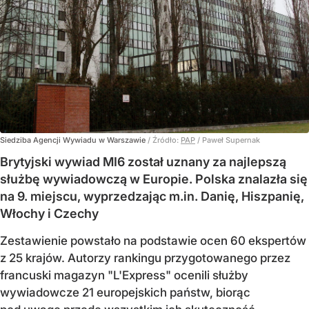
Siedziba Agencji Wywiadu w Warszawie
/ Źródło:
PAP
/
Paweł Supernak
Brytyjski wywiad MI6 został uznany za najlepszą
służbę wywiadowczą w Europie. Polska znalazła się
na 9. miejscu, wyprzedzając m.in. Danię, Hiszpanię,
Włochy i Czechy
Zestawienie powstało na podstawie ocen 60 ekspertów
z 25 krajów. Autorzy rankingu przygotowanego przez
francuski magazyn "L'Express" ocenili służby
wywiadowcze 21 europejskich państw, biorąc