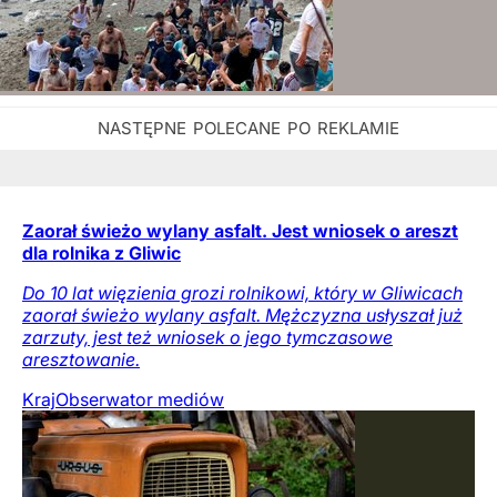
Zaorał świeżo wylany asfalt. Jest wniosek o areszt
dla rolnika z Gliwic
Do 10 lat więzienia grozi rolnikowi, który w Gliwicach
zaorał świeżo wylany asfalt. Mężczyzna usłyszał już
zarzuty, jest też wniosek o jego tymczasowe
aresztowanie.
Kraj
Obserwator mediów