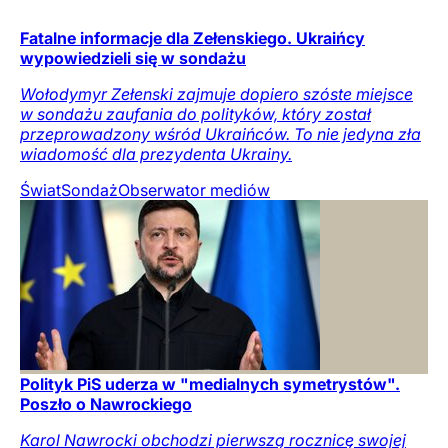
Fatalne informacje dla Zełenskiego. Ukraińcy
wypowiedzieli się w sondażu
Wołodymyr Zełenski zajmuje dopiero szóste miejsce
w sondażu zaufania do polityków, który został
przeprowadzony wśród Ukraińców. To nie jedyna zła
wiadomość dla prezydenta Ukrainy.
Świat
Sondaż
Obserwator mediów
Polityk PiS uderza w "medialnych symetrystów".
Poszło o Nawrockiego
Karol Nawrocki obchodzi pierwszą rocznicę swojej