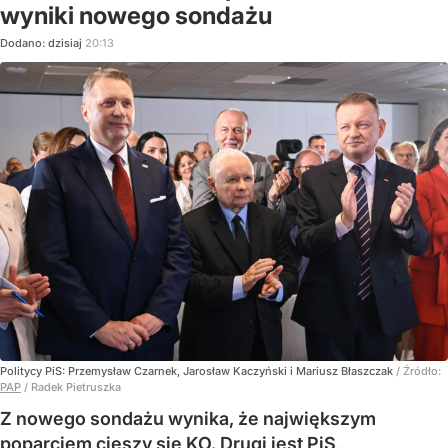
wyniki nowego sondażu
Dodano:
dzisiaj
20:13
Politycy PiS: Przemysław Czarnek, Jarosław Kaczyński i Mariusz Błaszczak
/ Źródło:
PAP
/
Radek Pietruszka
Z nowego sondażu wynika, że największym
poparciem cieszy się KO. Drugi jest PiS,