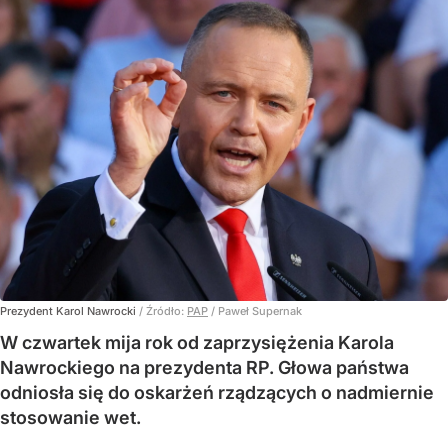
Prezydent Karol Nawrocki
/ Źródło:
PAP
/
Paweł Supernak
W czwartek mija rok od zaprzysiężenia Karola
Nawrockiego na prezydenta RP. Głowa państwa
odniosła się do oskarżeń rządzących o nadmiernie
stosowanie wet.