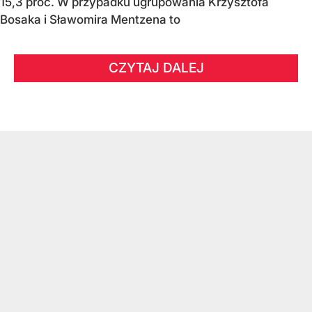
15,3 proc. W przypadku ugrupowania Krzysztofa
Bosaka i Sławomira Mentzena to
CZYTAJ DALEJ