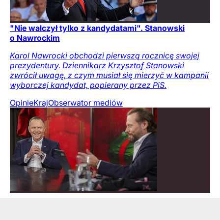
"Nie walczył tylko z kandydatami". Stanowski
o Nawrockim
Karol Nawrocki obchodzi pierwszą rocznicę swojej
prezydentury. Dziennikarz Krzysztof Stanowski
zwrócił uwagę, z czym musiał się mierzyć w kampanii
wyborczej kandydat, popierany przez PiS.
Opinie
Kraj
Obserwator mediów