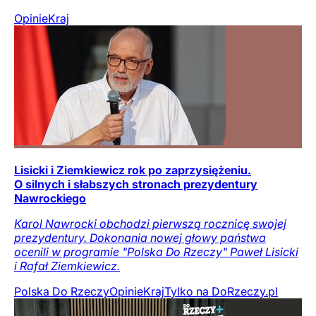
Opinie
Kraj
Lisicki i Ziemkiewicz rok po zaprzysiężeniu.
O silnych i słabszych stronach prezydentury
Nawrockiego
Karol Nawrocki obchodzi pierwszą rocznicę swojej
prezydentury. Dokonania nowej głowy państwa
ocenili w programie "Polska Do Rzeczy" Paweł Lisicki
i Rafał Ziemkiewicz.
Polska Do Rzeczy
Opinie
Kraj
Tylko na DoRzeczy.pl