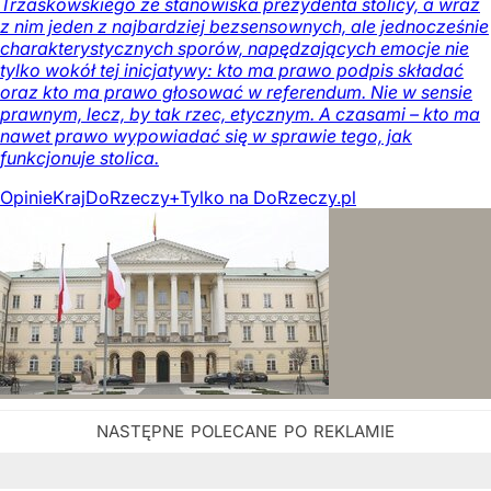
Trzaskowskiego ze stanowiska prezydenta stolicy, a wraz
z nim jeden z najbardziej bezsensownych, ale jednocześnie
charakterystycznych sporów, napędzających emocje nie
tylko wokół tej inicjatywy: kto ma prawo podpis składać
oraz kto ma prawo głosować w referendum. Nie w sensie
prawnym, lecz, by tak rzec, etycznym. A czasami – kto ma
nawet prawo wypowiadać się w sprawie tego, jak
funkcjonuje stolica.
Opinie
Kraj
DoRzeczy+
Tylko na DoRzeczy.pl