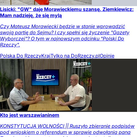
Lisicki: "GW" daje Morawieckiemu szansę. Ziemkiewicz:
Mam nadzieję, że się mylą
Czy Mateusz Morawiecki będzie w stanie wprowadzić
swoją partię do Sejmu? I czy spełni się życzenie "Gazety
Wyborczej"? O tym w najnowszym odcinku "Polski Do
Rzeczy".
Polska Do Rzeczy
Kraj
Tylko na DoRzeczy.pl
Opinie
Kto jest warszawianinem
KONSTYTUCJA WOLNOŚCI || Ruszyło zbieranie podpisów
pod wnioskiem o referendum w sprawie odwołania pana