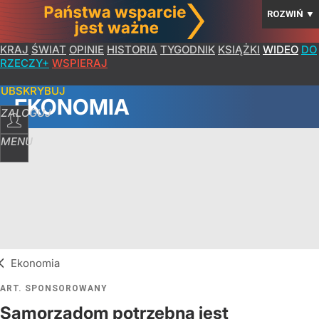
ROZWIŃ
▼
KRAJ
ŚWIAT
OPINIE
HISTORIA
TYGODNIK
KSIĄŻKI
WIDEO
DO
RZECZY+
WSPIERAJ
SUBSKRYBUJ
EKONOMIA
ZALOGUJ
MENU
Ekonomia
ART. SPONSOROWANY
Samorządom potrzebna jest