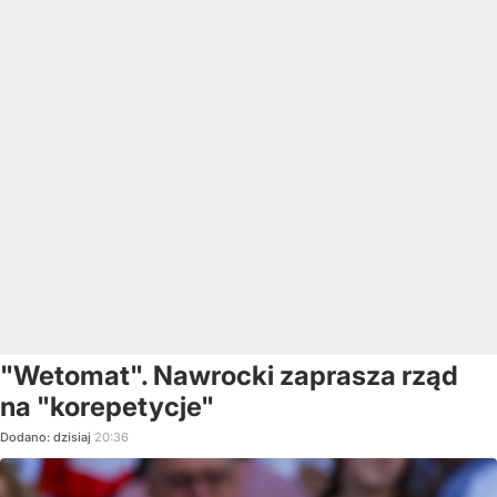
"Wetomat". Nawrocki zaprasza rząd
na "korepetycje"
Dodano:
dzisiaj
20:36