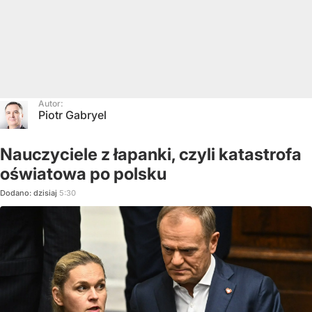
Autor:
Piotr Gabryel
Nauczyciele z łapanki, czyli katastrofa
oświatowa po polsku
Dodano:
dzisiaj
5:30