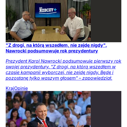
"Z drogi, na którą wszedłem, nie zejdę nigdy".
Nawrocki podsumowuje rok prezydentury
Prezydent Karol Nawrocki podsumowuje pierwszy rok
swojej prezydentury. "Z drogi, na którą wszedłem w
czasie kampanii wyborczej, nie zejdę nigdy. Będę i
pozostanę tylko waszym głosem" – zapowiedział.
Kraj
Opinie