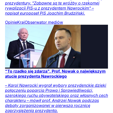
prezydentury. "Zabawne są te wróżby o rzekomej
rywalizacji PiS-u z prezydentem Nawrockim" –
napisał europoseł PiS Joachim Brudziński.
Opinie
Kraj
Obserwator mediów
"To rzadko się zdarza". Prof. Nowak o największym
atucie prezydenta Nawrockiego
– Karol Nawrocki wygrał wybory prezydenckie dzięki
połączeniu poparcia Prawa i Sprawiedliwości,
szerokiego ruchu obywatelskiego oraz własnych cech
charakteru – mówił prof. Andrzej Nowak podczas
debaty zorganizowanej w pierwszą rocznicę
zaprzysiężenia prezydenta.