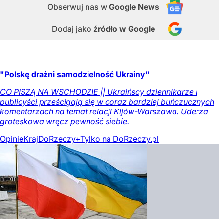
Obserwuj nas
w
Google News
Dodaj jako
źródło w Google
"Polskę drażni samodzielność Ukrainy"
CO PISZĄ NA WSCHODZIE || Ukraińscy dziennikarze i
publicyści prześcigają się w coraz bardziej buńczucznych
komentarzach na temat relacji Kijów-Warszawa. Uderza
groteskowa wręcz pewność siebie.
Opinie
Kraj
DoRzeczy+
Tylko na DoRzeczy.pl