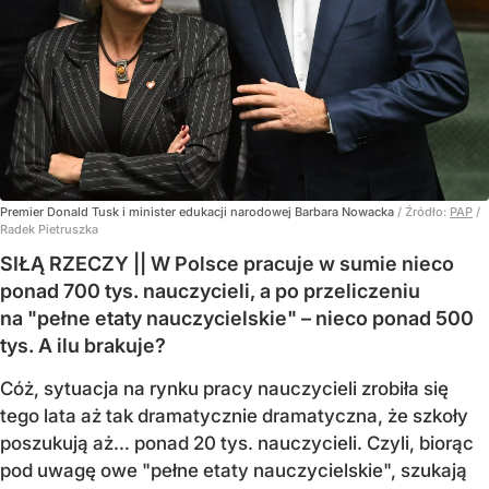
Premier Donald Tusk i minister edukacji narodowej Barbara Nowacka
/ Źródło:
PAP
/
Radek Pietruszka
SIŁĄ RZECZY || W Polsce pracuje w sumie nieco
ponad 700 tys. nauczycieli, a po przeliczeniu
na "pełne etaty nauczycielskie" – nieco ponad 500
tys. A ilu brakuje?
Cóż, sytuacja na rynku pracy nauczycieli zrobiła się
tego lata aż tak dramatycznie dramatyczna, że szkoły
poszukują aż… ponad 20 tys. nauczycieli. Czyli, biorąc
pod uwagę owe "pełne etaty nauczycielskie", szukają