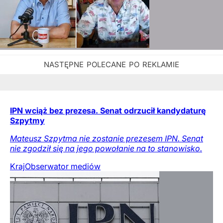
IPN wciąż bez prezesa. Senat odrzucił kandydaturę
Szpytmy
Mateusz Szpytma nie zostanie prezesem IPN. Senat
nie zgodził się na jego powołanie na to stanowisko.
Kraj
Obserwator mediów