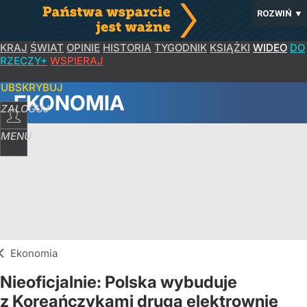
ROZWIŃ
▼
KRAJ
ŚWIAT
OPINIE
HISTORIA
TYGODNIK
KSIĄŻKI
WIDEO
DO
RZECZY+
WSPIERAJ
SUBSKRYBUJ
EKONOMIA
ZALOGUJ
MENU
Ekonomia
Nieoficjalnie: Polska wybuduje
z Koreańczykami drugą elektrownię