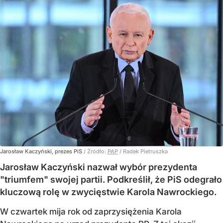
Jarosław Kaczyński, prezes PiS
/ Źródło:
PAP
/
Radek Pietruszka
Jarosław Kaczyński nazwał wybór prezydenta
"triumfem" swojej partii. Podkreślił, że PiS odegrało
kluczową rolę w zwycięstwie Karola Nawrockiego.
W czwartek mija rok od zaprzysiężenia Karola