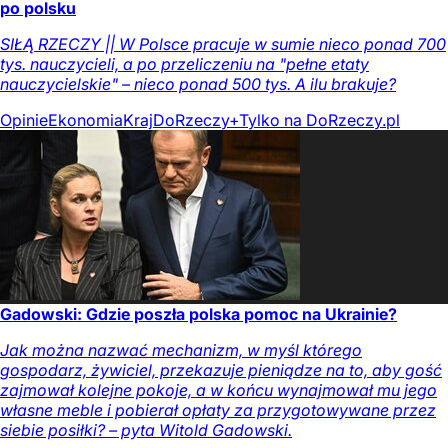
po polsku
SIŁĄ RZECZY || W Polsce pracuje w sumie nieco ponad 700
tys. nauczycieli, a po przeliczeniu na "pełne etaty
nauczycielskie" – nieco ponad 500 tys. A ilu brakuje?
Opinie
Ekonomia
Kraj
DoRzeczy+
Tylko na DoRzeczy.pl
Gadowski: Gdzie poszła polska pomoc na Ukrainie?
Jak można nazwać mechanizm, w myśl którego
gospodarz, żywiciel, przekazuje pieniądze na to, aby gość
zajmował kolejne pokoje, a w końcu wynajmował mu jego
własne meble i pobierał opłaty za przygotowywane przez
siebie posiłki? – pyta Witold Gadowski.