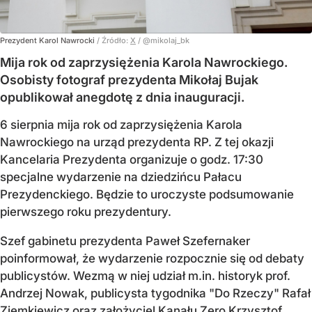
Prezydent Karol Nawrocki
/ Źródło:
X
/
@mikolaj_bk
Mija rok od zaprzysiężenia Karola Nawrockiego.
Osobisty fotograf prezydenta Mikołaj Bujak
opublikował anegdotę z dnia inauguracji.
6 sierpnia mija rok od zaprzysiężenia Karola
Nawrockiego na urząd prezydenta RP. Z tej okazji
Kancelaria Prezydenta organizuje o godz. 17:30
specjalne wydarzenie na dziedzińcu Pałacu
Prezydenckiego. Będzie to uroczyste podsumowanie
pierwszego roku prezydentury.
Szef gabinetu prezydenta Paweł Szefernaker
poinformował, że wydarzenie rozpocznie się od debaty
publicystów. Wezmą w niej udział m.in. historyk prof.
Andrzej Nowak, publicysta tygodnika "Do Rzeczy" Rafał
Ziemkiewicz oraz założyciel Kanału Zero Krzysztof