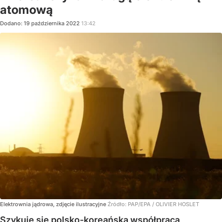
atomową
Dodano:
19
października
2022
13:42
Elektrownia jądrowa, zdjęcie ilustracyjne
Źródło:
PAP/EPA
/
OLIVIER HOSLET
Szykuje się polsko-koreańska współpraca