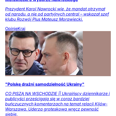
Prezydent Karol Nawrocki wie, że mandat otrzymał
od narodu, a nie od partyjnych central – wskazał szef
klubu Rozwój Plus Mateusz Morawiecki.
Opinie
Kraj
"Polskę drażni samodzielność Ukrainy"
CO PISZĄ NA WSCHODZIE || Ukraińscy dziennikarze i
publicyści prześcigają się w coraz bardziej
buńczucznych komentarzach na temat relacji Kijów-
Warszawa. Uderza groteskowa wręcz pewność
siebie.