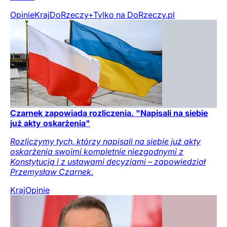
Opinie
Kraj
DoRzeczy+
Tylko na DoRzeczy.pl
Czarnek zapowiada rozliczenia. "Napisali na siebie
już akty oskarżenia"
Rozliczymy tych, którzy napisali na siebie już akty
oskarżenia swoimi kompletnie niezgodnymi z
Konstytucją i z ustawami decyzjami – zapowiedział
Przemysław Czarnek.
Kraj
Opinie