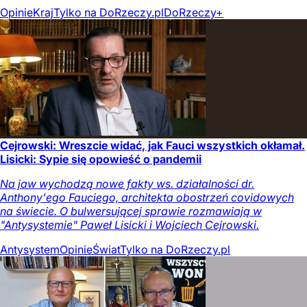
Opinie
Kraj
Tylko na DoRzeczy.pl
DoRzeczy+
Cejrowski: Wreszcie widać, jak Fauci wszystkich okłamał.
Lisicki: Sypie się opowieść o pandemii
Na jaw wychodzą nowe fakty ws. działalności dr.
Anthony'ego Fauciego, architekta obostrzeń covidowych
na świecie. O bulwersującej sprawie rozmawiają w
"Antysystemie" Paweł Lisicki i Wojciech Cejrowski.
Antysystem
Opinie
Świat
Tylko na DoRzeczy.pl