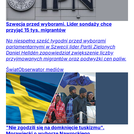
Szwecja przed wyborami. Lider sondaży chce
przyjąć 15 tys. migrantów
Na niespełna sześć tygodni przed wyborami
parlamentarnymi w Szwecji lider Partii Zielonych
Daniel Helldén zapowiedział zwiększenie liczby
przyjmowanych migrantów oraz podwyżki cen paliw.
Świat
Obserwator mediów
"Nie zgodzili się na domknięcie tuskizmu".
Morawiecki o wyborze Nawrockiego