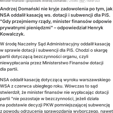
Minister finansów i gospodarki Andrzej Domański
/ Źródło:
PAP
/
Rafał Guz
Andrzej Domański nie kryje zadowolenia po tym, jak
NSA oddalił kasację ws. dotacji i subwencji dla PiS.
"Gdy przejmiemy rządy, minister finansów odpowie
prywatnymi pieniędzmi" – odpowiedział Henryk
Kowalczyk.
W środę Naczelny Sąd Administracyjny oddalił kasację
w sprawie dotacji i subwencji dla PiS. Chodzi o skargę
partii dotyczącą bezczynności organu, czyli
niewypłacania przez Ministerstwo Finansów dotacji
dla partii.
NSA oddalił kasację dotyczącą wyroku warszawskiego
WSA z czerwca ubiegłego roku. Wówczas to sąd
stwierdził, że minister finansów nie wypłacając dotacji
partii "nie pozostaje w bezczynności, jeżeli działa
na podstawie decyzji PKW pomniejszającej subwencję
z powodu odrzucenia sprawozdania wyborczego, nawet