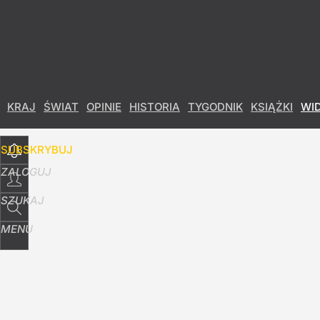
Udostępnij
36
Skomentuj
KRAJ
ŚWIAT
OPINIE
HISTORIA
TYGODNIK
KSIĄŻKI
WI
SUBSKRYBUJ
ZALOGUJ
SZUKAJ
MENU