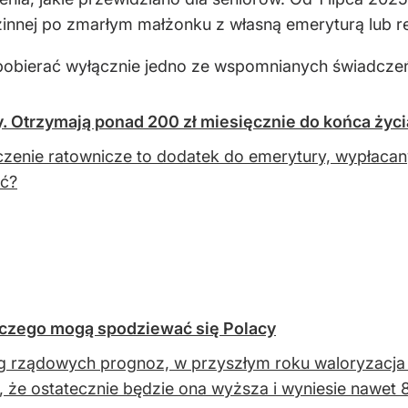
zinnej po zmarłym małżonku z własną emeryturą lub r
i pobierać wyłącznie jedno ze wspomnianych świadcze
. Otrzymają ponad 200 zł miesięcznie do końca życi
zenie ratownicze to dodatek do emerytury, wypłacany
ać?
 czego mogą spodziewać się Polacy
 rządowych prognoz, w przyszłym roku waloryzacja r
, że ostatecznie będzie ona wyższa i wyniesie nawet 