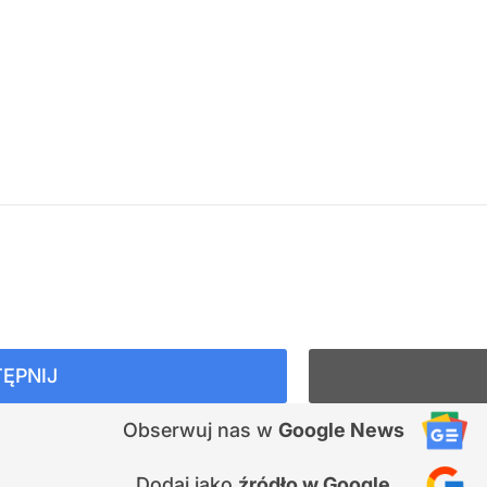
ĘPNIJ
Obserwuj nas
w
Google News
Dodaj jako
źródło w Google