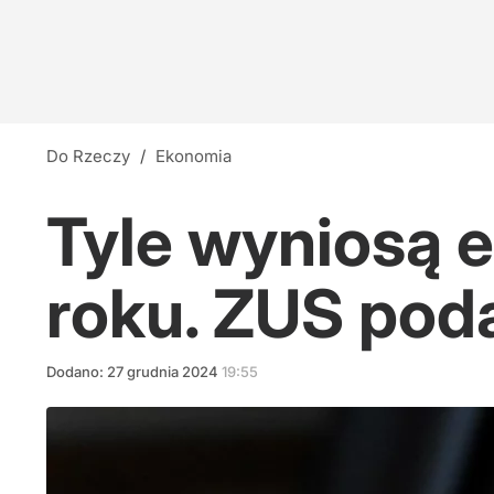
Do Rzeczy
/
Ekonomia
Tyle wyniosą e
roku. ZUS poda
Dodano:
27
grudnia
2024
19:55