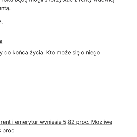
entą.
ń.
a
 do końca życia. Kto może się o niego
ent i emerytur wyniesie 5,82 proc. Możliwe
8 proc.