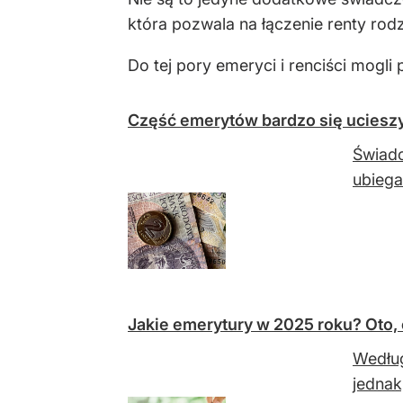
która pozwala na łączenie renty rod
Do tej pory emeryci i renciści mogl
Część emerytów bardzo się ucieszy
Świadc
ubieg
Jakie emerytury w 2025 roku? Oto,
Według
jednak