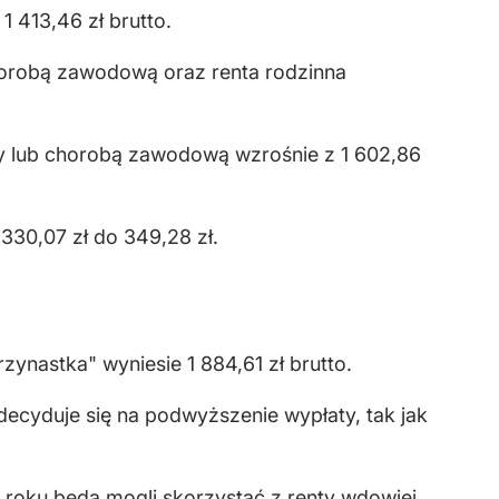
1 413,46 zł brutto.
chorobą zawodową oraz renta rodzinna
acy lub chorobą zawodową wzrośnie z 1 602,86
 330,07 zł do 349,28 zł.
zynastka" wyniesie 1 884,61 zł brutto.
ecyduje się na podwyższenie wypłaty, tak jak
5 roku będą mogli skorzystać z renty wdowiej,