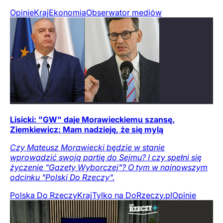
Opinie
Kraj
Ekonomia
Obserwator mediów
Lisicki: "GW" daje Morawieckiemu szansę.
Ziemkiewicz: Mam nadzieję, że się mylą
Czy Mateusz Morawiecki będzie w stanie
wprowadzić swoją partię do Sejmu? I czy spełni się
życzenie "Gazety Wyborczej"? O tym w najnowszym
odcinku "Polski Do Rzeczy".
Polska Do Rzeczy
Kraj
Tylko na DoRzeczy.pl
Opinie