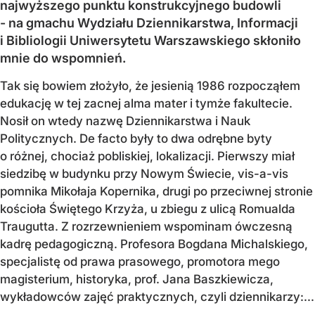
najwyższego punktu konstrukcyjnego budowli
- na gmachu Wydziału Dziennikarstwa, Informacji
i Bibliologii Uniwersytetu Warszawskiego skłoniło
mnie do wspomnień.
Tak się bowiem złożyło, że jesienią 1986 rozpocząłem
edukację w tej zacnej alma mater i tymże fakultecie.
Nosił on wtedy nazwę Dziennikarstwa i Nauk
Politycznych. De facto były to dwa odrębne byty
o różnej, chociaż pobliskiej, lokalizacji. Pierwszy miał
siedzibę w budynku przy Nowym Świecie, vis-a-vis
pomnika Mikołaja Kopernika, drugi po przeciwnej stronie
kościoła Świętego Krzyża, u zbiegu z ulicą Romualda
Traugutta. Z rozrzewnieniem wspominam ówczesną
kadrę pedagogiczną. Profesora Bogdana Michalskiego,
specjalistę od prawa prasowego, promotora mego
magisterium, historyka, prof. Jana Baszkiewicza,
wykładowców zajęć praktycznych, czyli dziennikarzy:...