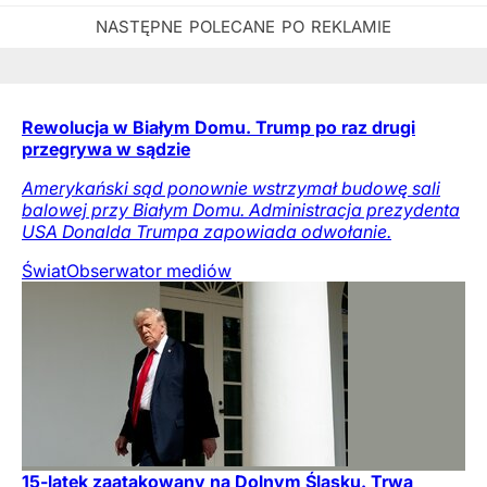
Rewolucja w Białym Domu. Trump po raz drugi
przegrywa w sądzie
Amerykański sąd ponownie wstrzymał budowę sali
balowej przy Białym Domu. Administracja prezydenta
USA Donalda Trumpa zapowiada odwołanie.
Świat
Obserwator mediów
15-latek zaatakowany na Dolnym Śląsku. Trwa