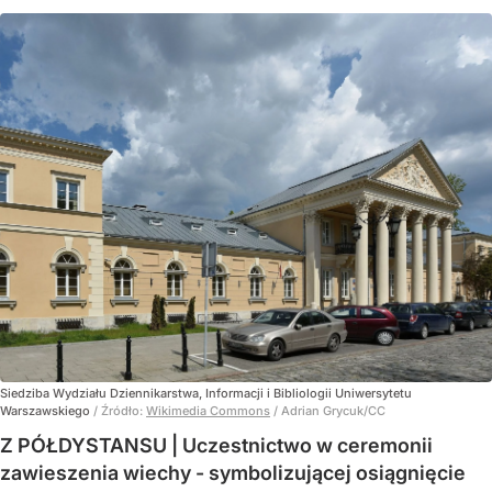
Siedziba Wydziału Dziennikarstwa, Informacji i Bibliologii Uniwersytetu
Warszawskiego
/ Źródło:
Wikimedia Commons
/
Adrian Grycuk/CC
Z PÓŁDYSTANSU | Uczestnictwo w ceremonii
zawieszenia wiechy - symbolizującej osiągnięcie