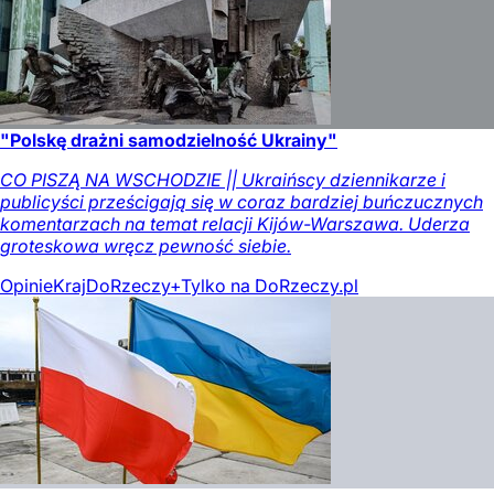
"Polskę drażni samodzielność Ukrainy"
CO PISZĄ NA WSCHODZIE || Ukraińscy dziennikarze i
publicyści prześcigają się w coraz bardziej buńczucznych
komentarzach na temat relacji Kijów-Warszawa. Uderza
groteskowa wręcz pewność siebie.
Opinie
Kraj
DoRzeczy+
Tylko na DoRzeczy.pl