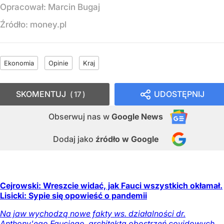
Opracował:
Marcin Bugaj
Źródło:
money.pl
Ekonomia
Opinie
Kraj
SKOMENTUJ
UDOSTĘPNIJ
17
Obserwuj nas
w
Google News
Dodaj jako
źródło w Google
Cejrowski: Wreszcie widać, jak Fauci wszystkich okłamał.
Lisicki: Sypie się opowieść o pandemii
Na jaw wychodzą nowe fakty ws. działalności dr.
Anthony'ego Fauciego, architekta obostrzeń covidowych