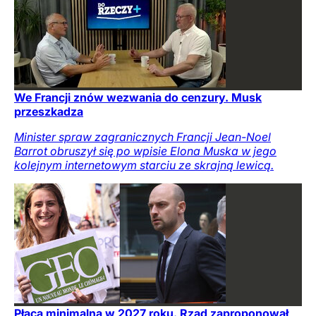
We Francji znów wezwania do cenzury. Musk
przeszkadza
Minister spraw zagranicznych Francji Jean-Noel
Barrot obruszył się po wpisie Elona Muska w jego
kolejnym internetowym starciu ze skrajną lewicą.
Płaca minimalna w 2027 roku. Rząd zaproponował