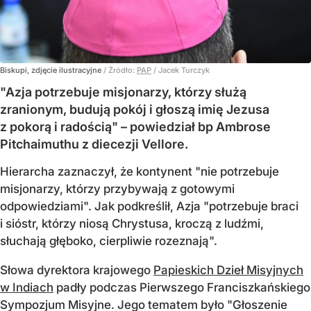
Biskupi, zdjęcie ilustracyjne
/ Źródło:
PAP
/
Jacek Turczyk
"Azja potrzebuje misjonarzy, którzy służą
zranionym, budują pokój i głoszą imię Jezusa
z pokorą i radością" – powiedział bp Ambrose
Pitchaimuthu z diecezji Vellore.
Hierarcha zaznaczył, że kontynent "nie potrzebuje
misjonarzy, którzy przybywają z gotowymi
odpowiedziami". Jak podkreślił, Azja "potrzebuje braci
i sióstr, którzy niosą Chrystusa, kroczą z ludźmi,
słuchają głęboko, cierpliwie rozeznają".
Słowa dyrektora krajowego
Papieskich Dzieł Misyjnych
w Indiach
padły podczas Pierwszego Franciszkańskiego
Sympozjum Misyjne. Jego tematem było "Głoszenie