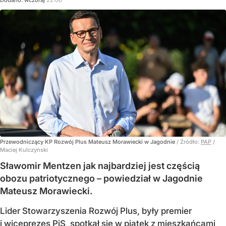
Dodano:
wczoraj
22:06
Przewodniczący KP Rozwój Plus Mateusz Morawiecki w Jagodnie
/ Źródło:
PAP
/
Maciej Kulczyński
Sławomir Mentzen jak najbardziej jest częścią
obozu patriotycznego – powiedział w Jagodnie
Mateusz Morawiecki.
Lider Stowarzyszenia Rozwój Plus, były premier
i wiceprezes PiS, spotkał się w piątek z mieszkańcami