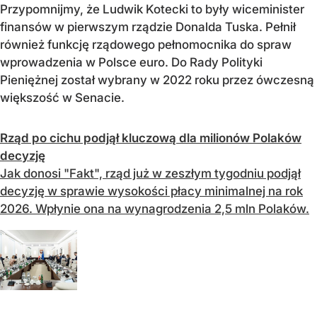
Przypomnijmy, że Ludwik Kotecki to były wiceminister
finansów w pierwszym rządzie Donalda Tuska. Pełnił
również funkcję rządowego pełnomocnika do spraw
wprowadzenia w Polsce euro. Do Rady Polityki
Pieniężnej został wybrany w 2022 roku przez ówczesną
większość w Senacie.
Rząd po cichu podjął kluczową dla milionów Polaków
decyzję
Jak donosi "Fakt", rząd już w zeszłym tygodniu podjął
decyzję w sprawie wysokości płacy minimalnej na rok
2026. Wpłynie ona na wynagrodzenia 2,5 mln Polaków.