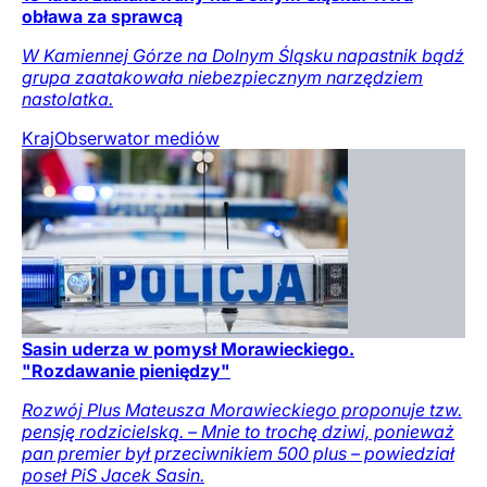
obława za sprawcą
W Kamiennej Górze na Dolnym Śląsku napastnik bądź
grupa zaatakowała niebezpiecznym narzędziem
nastolatka.
Kraj
Obserwator mediów
Sasin uderza w pomysł Morawieckiego.
"Rozdawanie pieniędzy"
Rozwój Plus Mateusza Morawieckiego proponuje tzw.
pensję rodzicielską. – Mnie to trochę dziwi, ponieważ
pan premier był przeciwnikiem 500 plus – powiedział
poseł PiS Jacek Sasin.