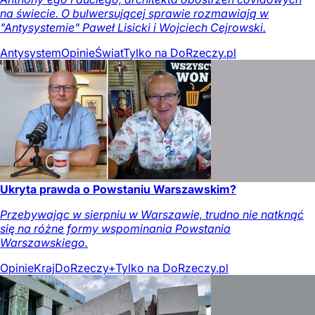
na świecie. O bulwersującej sprawie rozmawiają w
"Antysystemie" Paweł Lisicki i Wojciech Cejrowski.
Antysystem
Opinie
Świat
Tylko na DoRzeczy.pl
Ukryta prawda o Powstaniu Warszawskim?
Przebywając w sierpniu w Warszawie, trudno nie natknąć
się na różne formy wspominania Powstania
Warszawskiego.
Opinie
Kraj
DoRzeczy+
Tylko na DoRzeczy.pl