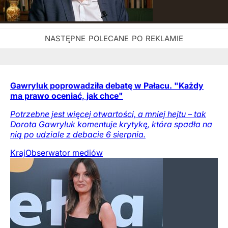
Gawryluk poprowadziła debatę w Pałacu. "Każdy
ma prawo oceniać, jak chce"
Potrzebne jest więcej otwartości, a mniej hejtu – tak
Dorota Gawryluk komentuje krytykę, która spadła na
nią po udziale z debacie 6 sierpnia.
Kraj
Obserwator mediów