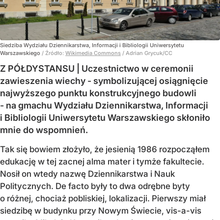
Siedziba Wydziału Dziennikarstwa, Informacji i Bibliologii Uniwersytetu
Warszawskiego
/ Źródło:
Wikimedia Commons
/
Adrian Grycuk/CC
Z PÓŁDYSTANSU | Uczestnictwo w ceremonii
zawieszenia wiechy - symbolizującej osiągnięcie
najwyższego punktu konstrukcyjnego budowli
- na gmachu Wydziału Dziennikarstwa, Informacji
i Bibliologii Uniwersytetu Warszawskiego skłoniło
mnie do wspomnień.
Tak się bowiem złożyło, że jesienią 1986 rozpocząłem
edukację w tej zacnej alma mater i tymże fakultecie.
Nosił on wtedy nazwę Dziennikarstwa i Nauk
Politycznych. De facto były to dwa odrębne byty
o różnej, chociaż pobliskiej, lokalizacji. Pierwszy miał
siedzibę w budynku przy Nowym Świecie, vis-a-vis