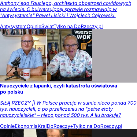
Anthony'ego Fauciego, architekta obostrzeń covidowych
na świecie. O bulwersującej sprawie rozmawiają w
"Antysystemie" Paweł Lisicki i Wojciech Cejrowski.
Antysystem
Opinie
Świat
Tylko na DoRzeczy.pl
Nauczyciele z łapanki, czyli katastrofa oświatowa
po polsku
SIŁĄ RZECZY || W Polsce pracuje w sumie nieco ponad 700
tys. nauczycieli, a po przeliczeniu na "pełne etaty
nauczycielskie" – nieco ponad 500 tys. A ilu brakuje?
Opinie
Ekonomia
Kraj
DoRzeczy+
Tylko na DoRzeczy.pl