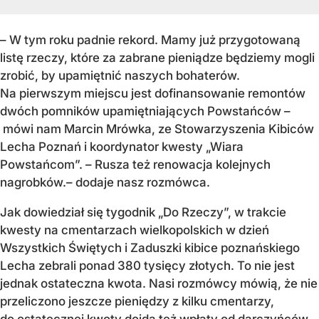
– W tym roku padnie rekord. Mamy już przygotowaną
listę rzeczy, które za zabrane pieniądze będziemy mogli
zrobić, by upamiętnić naszych bohaterów.
Na pierwszym miejscu jest dofinansowanie remontów
dwóch pomników upamiętniających Powstańców –
mówi nam Marcin Mrówka, ze Stowarzyszenia Kibiców
Lecha Poznań i koordynator kwesty „Wiara
Powstańcom”. – Rusza też renowacja kolejnych
nagrobków.– dodaje nasz rozmówca.
Jak dowiedział się tygodnik „Do Rzeczy”, w trakcie
kwesty na cmentarzach wielkopolskich w dzień
Wszystkich Świętych i Zaduszki kibice poznańskiego
Lecha zebrali ponad 380 tysięcy złotych. To nie jest
jednak ostateczna kwota. Nasi rozmówcy mówią, że nie
przeliczono jeszcze pieniędzy z kilku cmentarzy,
do ostatecznej kwoty dojdą też wpłaty od darczyńców