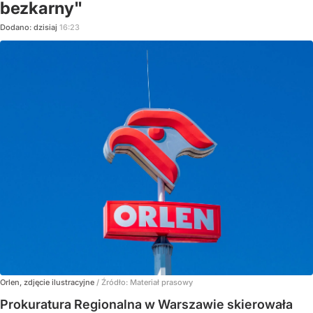
bezkarny"
Dodano:
dzisiaj
16:23
Orlen, zdjęcie ilustracyjne
/ Źródło:
Materiał prasowy
Prokuratura Regionalna w Warszawie skierowała