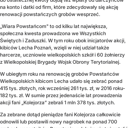
na konto i datki od firm, które zdecydowały się akcję
renowacji powstańczych grobów wesprzeć.
„Wiara Powstańcom" to od kilku lat największa,
społeczna kwesta prowadzona we Wszystkich
Świętych i Zaduszki. W tym roku obok inicjatorów akcji,
kibiców Lecha Poznań, wzięli w niej udział także
harcerze, uczniowie wielkopolskich szkół i 60 żołnierzy
z Wielkopolskiej Brygady Wojsk Obrony Terytorialnej.
W ubiegłym roku na renowację grobów Powstańców
Wielkopolskich kibicom Lecha udało się zebrać ponad
415 tys. złotych, rok wcześniej 261 tys. zł, w 2016 roku-
182 tys. zł. W sumie przez jedenaście lat prowadzenia
akcji fani „Kolejorza” zebrali 1 mln 378 tys. złotych.
Za zebrane dotąd pieniądze fani Kolejorza całkowicie
odnowili lub postawili nowy nagrobek na ponad 700