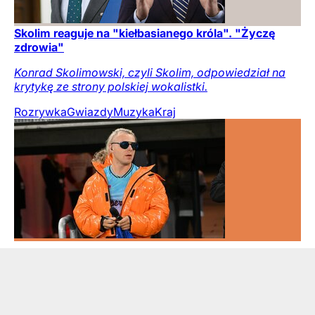
Skolim reaguje na "kiełbasianego króla". "Życzę
zdrowia"
Konrad Skolimowski, czyli Skolim, odpowiedział na
krytykę ze strony polskiej wokalistki.
Rozrywka
Gwiazdy
Muzyka
Kraj