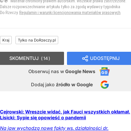
© ℗
Materiał chroniony prawem autorskim. Wszelkie prawa zastrzeżone.
Dalsze rozpowszechnianie artykułu tylko za zgodą wydawcy tygodnika
Do Rzeczy.
Regulamin i warunki licencjonowania materiałów prasowych
.
Kraj
Tylko na DoRzeczy.pl
SKOMENTUJ
UDOSTĘPNIJ
14
Obserwuj nas
w
Google News
Dodaj jako
źródło w Google
Cejrowski: Wreszcie widać, jak Fauci wszystkich okłamał.
Lisicki: Sypie się opowieść o pandemii
Na jaw wychodzą nowe fakty ws. działalności dr.