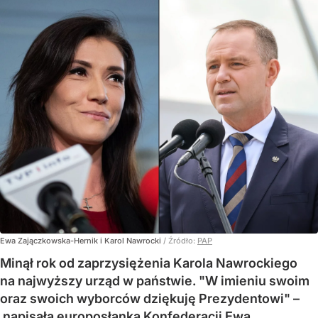
Ewa Zajączkowska-Hernik i Karol Nawrocki
/ Źródło:
PAP
Minął rok od zaprzysiężenia Karola Nawrockiego
na najwyższy urząd w państwie. "W imieniu swoim
oraz swoich wyborców dziękuję Prezydentowi" –
napisała europosłanka Konfederacji Ewa