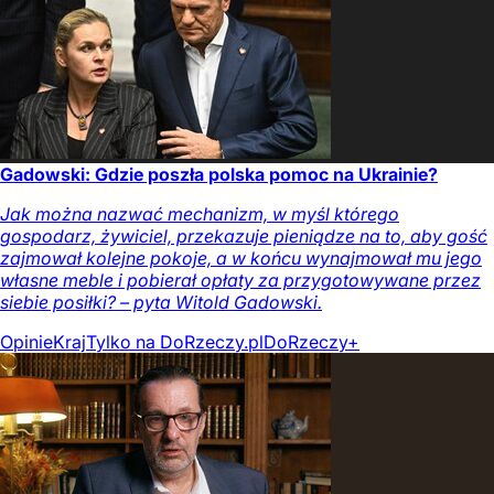
Gadowski: Gdzie poszła polska pomoc na Ukrainie?
Jak można nazwać mechanizm, w myśl którego
gospodarz, żywiciel, przekazuje pieniądze na to, aby gość
zajmował kolejne pokoje, a w końcu wynajmował mu jego
własne meble i pobierał opłaty za przygotowywane przez
siebie posiłki? – pyta Witold Gadowski.
Opinie
Kraj
Tylko na DoRzeczy.pl
DoRzeczy+