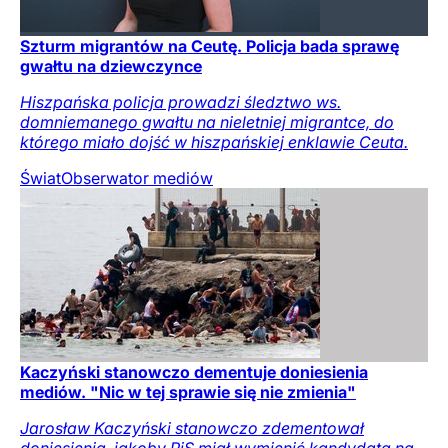
Szturm migrantów na Ceutę. Policja bada sprawę
gwałtu na dziewczynce
Hiszpańska policja prowadzi śledztwo ws.
domniemanego gwałtu na nieletniej migrantce, do
którego miało dojść w hiszpańskiej enklawie Ceuta.
Świat
Obserwator mediów
Kaczyński stanowczo dementuje doniesienia
mediów. "Nic w tej sprawie się nie zmienia"
Jarosław Kaczyński stanowczo zdementował
doniesienia, jakoby PiS miał wymienić kandydata na