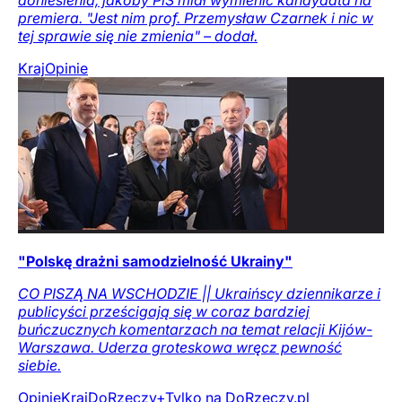
premiera. "Jest nim prof. Przemysław Czarnek i nic w
tej sprawie się nie zmienia" – dodał.
Kraj
Opinie
"Polskę drażni samodzielność Ukrainy"
CO PISZĄ NA WSCHODZIE || Ukraińscy dziennikarze i
publicyści prześcigają się w coraz bardziej
buńczucznych komentarzach na temat relacji Kijów-
Warszawa. Uderza groteskowa wręcz pewność
siebie.
Opinie
Kraj
DoRzeczy+
Tylko na DoRzeczy.pl