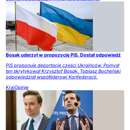
Bosak uderzył w propozycję PiS. Dostał odpowiedź
PiS proponuje deportację części Ukraińców. Pomysł
ten skrytykował Krzysztof Bosak. Tobiasz Bocheński
odpowiedział współliderowi Konfederacji.
Kraj
Opinie