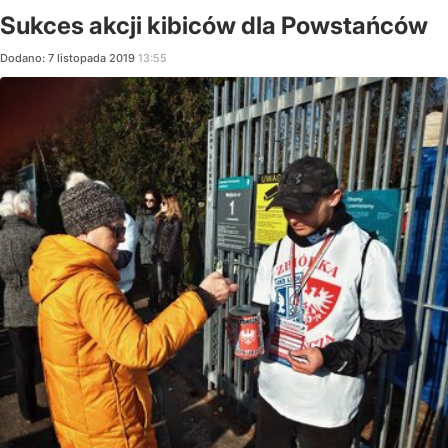
Sukces akcji kibiców dla Powstańców
Dodano:
7
listopada
2019
13:55