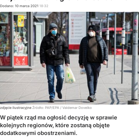
Dodano:
10
marca
2021
18:32
zdjęcie ilustracyjne
Źródło:
PAP/EPA
/
Valdemar Doveiko
W piątek rząd ma ogłosić decyzję w sprawie
kolejnych regionów, które zostaną objęte
dodatkowymi obostrzeniami.