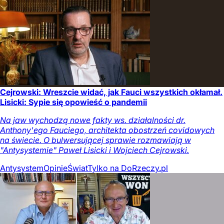
Cejrowski: Wreszcie widać, jak Fauci wszystkich okłamał.
Lisicki: Sypie się opowieść o pandemii
Na jaw wychodzą nowe fakty ws. działalności dr.
Anthony'ego Fauciego, architekta obostrzeń covidowych
na świecie. O bulwersującej sprawie rozmawiają w
"Antysystemie" Paweł Lisicki i Wojciech Cejrowski.
Antysystem
Opinie
Świat
Tylko na DoRzeczy.pl