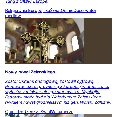
Tang z OIDAC Europe.
Religia
Unia Europejska
Świat
Opinie
Obserwator
mediów
Nowy rywal Zełenskiego
Zastał Ukrainę analogową, zostawił cyfrową.
Próbował też rozprawić się z korupcją w armii, za co
wyleciał z ministerialnego stanowiska. Mychajło
Fedorow może być dla Wołodymyra Zełenskiego
rywalem nawet groźniejszym niż gen. Wałerij Załużny.
Opinie
DoRzeczy+
Świat
W numerze