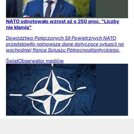
NATO odnotowało wzrost aż o 250 proc. "Liczby
nie kłamią"
Dowództwo Połączonych Sił Powietrznych NATO
przedstawiło najnowsze dane dotyczące sytuacji na
wschodniej flance Sojuszu Północnoatlantyckiego.
Świat
Obserwator mediów