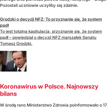
Pozostali uczniowie uczyliby się zdalnie.
Grodzki o decyzji NFZ: To przyznanie się, że system
padł
To jest totalna kapitulacja, przyznanie się, że system
padł – powiedział o decyzji NFZ marszałek Senatu
Tomasz Grodzki.
Koronawirus w Polsce. Najnowszy
bilans
W środę rano Ministerstwo Zdrowia poinformowało o 17