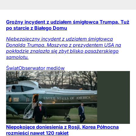
Groźny incydent z udziałem śmigłowca Trumpa. Tuż
po starcie z Białego Domu
Niebezpieczny incydent z udziałem śmigłowca
Donalda Trumpa. Maszyna z prezydentem USA na
pokładzie znalazła się zbyt blisko pasażerskiego
samolotu.
Świat
Obserwator mediów
Niepokojące doniesienia z Rosji. Korea Północna
rozmieści nawet 120 rakiet