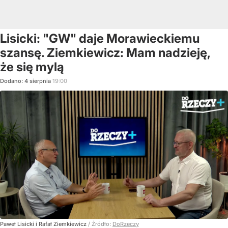
Lisicki: "GW" daje Morawieckiemu
szansę. Ziemkiewicz: Mam nadzieję,
że się mylą
Dodano:
4
sierpnia
19:00
Paweł Lisicki i Rafał Ziemkiewicz
/ Źródło:
DoRzeczy