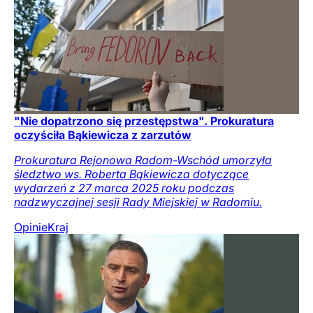
"Nie dopatrzono się przestępstwa". Prokuratura
oczyściła Bąkiewicza z zarzutów
Prokuratura Rejonowa Radom-Wschód umorzyła
śledztwo ws. Roberta Bąkiewicza dotyczące
wydarzeń z 27 marca 2025 roku podczas
nadzwyczajnej sesji Rady Miejskiej w Radomiu.
Opinie
Kraj