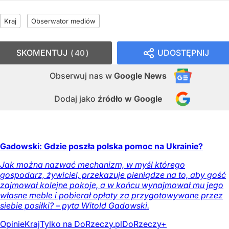
Kraj
Obserwator mediów
SKOMENTUJ
UDOSTĘPNIJ
40
Obserwuj nas
w
Google News
Dodaj jako
źródło w Google
Gadowski: Gdzie poszła polska pomoc na Ukrainie?
Jak można nazwać mechanizm, w myśl którego
gospodarz, żywiciel, przekazuje pieniądze na to, aby gość
zajmował kolejne pokoje, a w końcu wynajmował mu jego
własne meble i pobierał opłaty za przygotowywane przez
siebie posiłki? – pyta Witold Gadowski.
Opinie
Kraj
Tylko na DoRzeczy.pl
DoRzeczy+