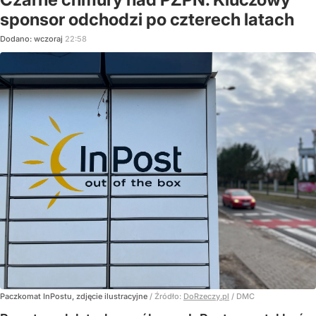
sponsor odchodzi po czterech latach
Dodano:
wczoraj
22:58
Paczkomat InPostu, zdjęcie ilustracyjne
/ Źródło:
DoRzeczy.pl
/
DMC