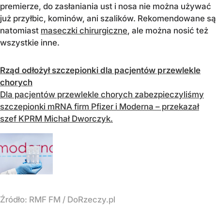
premierze, do zasłaniania ust i nosa nie można używać
już przyłbic, kominów, ani szalików. Rekomendowane są
natomiast
maseczki chirurgiczne
, ale można nosić też
wszystkie inne.
Rząd odłożył szczepionki dla pacjentów przewlekle
chorych
Dla pacjentów przewlekle chorych zabezpieczyliśmy
szczepionki mRNA firm Pfizer i Moderna – przekazał
szef KPRM Michał Dworczyk.
Źródło:
RMF FM
/
DoRzeczy.pl