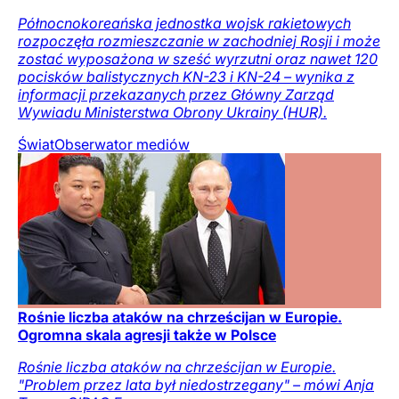
Północnokoreańska jednostka wojsk rakietowych
rozpoczęła rozmieszczanie w zachodniej Rosji i może
zostać wyposażona w sześć wyrzutni oraz nawet 120
pocisków balistycznych KN-23 i KN-24 – wynika z
informacji przekazanych przez Główny Zarząd
Wywiadu Ministerstwa Obrony Ukrainy (HUR).
Świat
Obserwator mediów
Rośnie liczba ataków na chrześcijan w Europie.
Ogromna skala agresji także w Polsce
Rośnie liczba ataków na chrześcijan w Europie.
"Problem przez lata był niedostrzegany" – mówi Anja