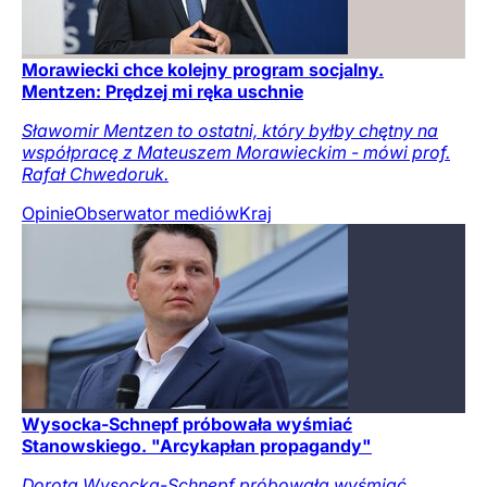
Morawiecki chce kolejny program socjalny.
Mentzen: Prędzej mi ręka uschnie
Sławomir Mentzen to ostatni, który byłby chętny na
współpracę z Mateuszem Morawieckim - mówi prof.
Rafał Chwedoruk.
Opinie
Obserwator mediów
Kraj
Wysocka-Schnepf próbowała wyśmiać
Stanowskiego. "Arcykapłan propagandy"
Dorota Wysocka-Schnepf próbowała wyśmiać