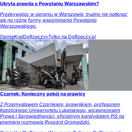
Ukryta prawda o Powstaniu Warszawskim?
Przebywając w sierpniu w Warszawie, trudno nie natknąć
się na różne formy wspominania Powstania
Warszawskiego.
Opinie
Kraj
DoRzeczy+
Tylko na DoRzeczy.pl
Czarnek: Konieczny pokój na prawicy
Z Przemysławem Czarnkiem, prawnikiem, profesorem
Katolickiego Uniwersytetu Lubelskiego, wiceprezesem
Prawa i Sprawiedliwości, oficjalnym kandydatem PiS na
premiera rozmawia Ryszard Gromadzki.