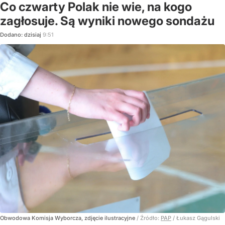
Co czwarty Polak nie wie, na kogo
zagłosuje. Są wyniki nowego sondażu
Dodano:
dzisiaj
9:51
Obwodowa Komisja Wyborcza, zdjęcie ilustracyjne
/ Źródło:
PAP
/
Łukasz Gągulski