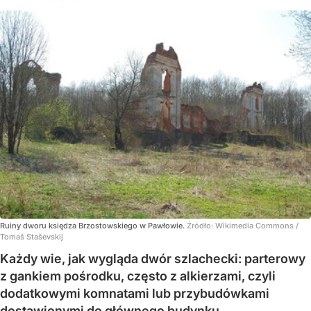
Ruiny dworu księdza Brzostowskiego w Pawłowie.
Źródło:
Wikimedia Commons
/
Tomaš Staševskij
Każdy wie, jak wygląda dwór szlachecki: parterowy
z gankiem pośrodku, często z alkierzami, czyli
dodatkowymi komnatami lub przybudówkami
dostawionymi do głównego budynku.