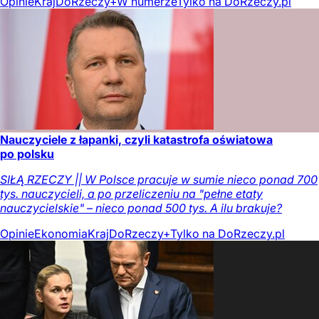
Opinie
Kraj
DoRzeczy+
W numerze
Tylko na DoRzeczy.pl
Nauczyciele z łapanki, czyli katastrofa oświatowa
po polsku
SIŁĄ RZECZY || W Polsce pracuje w sumie nieco ponad 700
tys. nauczycieli, a po przeliczeniu na "pełne etaty
nauczycielskie" – nieco ponad 500 tys. A ilu brakuje?
Opinie
Ekonomia
Kraj
DoRzeczy+
Tylko na DoRzeczy.pl