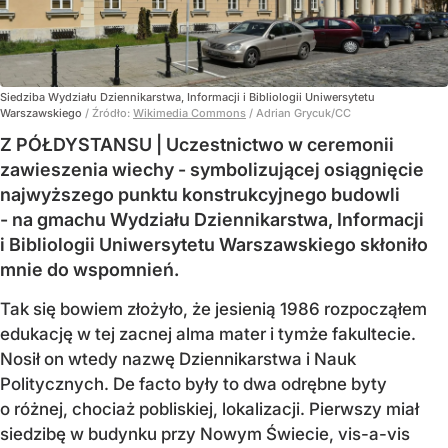
Siedziba Wydziału Dziennikarstwa, Informacji i Bibliologii Uniwersytetu
Warszawskiego
/ Źródło:
Wikimedia Commons
/
Adrian Grycuk/CC
Z PÓŁDYSTANSU | Uczestnictwo w ceremonii
zawieszenia wiechy - symbolizującej osiągnięcie
najwyższego punktu konstrukcyjnego budowli
- na gmachu Wydziału Dziennikarstwa, Informacji
i Bibliologii Uniwersytetu Warszawskiego skłoniło
mnie do wspomnień.
Tak się bowiem złożyło, że jesienią 1986 rozpocząłem
edukację w tej zacnej alma mater i tymże fakultecie.
Nosił on wtedy nazwę Dziennikarstwa i Nauk
Politycznych. De facto były to dwa odrębne byty
o różnej, chociaż pobliskiej, lokalizacji. Pierwszy miał
siedzibę w budynku przy Nowym Świecie, vis-a-vis