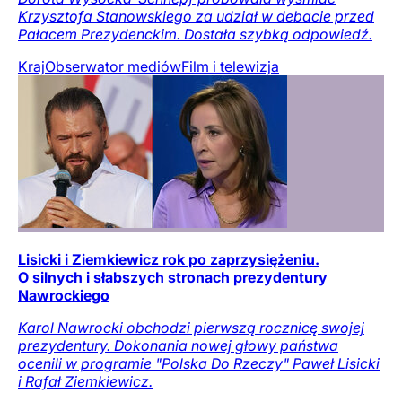
Krzysztofa Stanowskiego za udział w debacie przed
Pałacem Prezydenckim. Dostała szybką odpowiedź.
Kraj
Obserwator mediów
Film i telewizja
Lisicki i Ziemkiewicz rok po zaprzysiężeniu.
O silnych i słabszych stronach prezydentury
Nawrockiego
Karol Nawrocki obchodzi pierwszą rocznicę swojej
prezydentury. Dokonania nowej głowy państwa
ocenili w programie "Polska Do Rzeczy" Paweł Lisicki
i Rafał Ziemkiewicz.