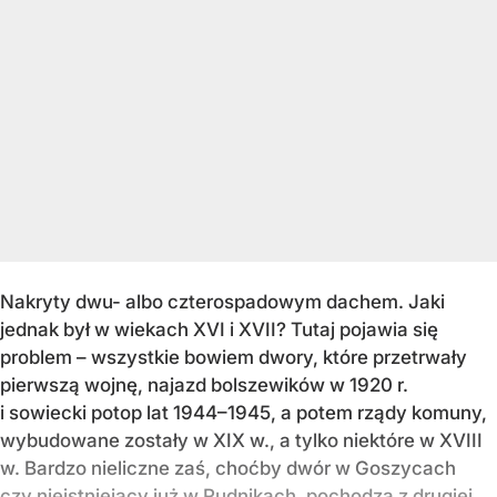
Nakryty dwu- albo czterospadowym dachem. Jaki
jednak był w wiekach XVI i XVII? Tutaj pojawia się
problem – wszystkie bowiem dwory, które przetrwały
pierwszą wojnę, najazd bolszewików w 1920 r.
i sowiecki potop lat 1944–1945, a potem rządy komuny,
wybudowane zostały w XIX w., a tylko niektóre w XVIII
w. Bardzo nieliczne zaś, choćby dwór w Goszycach
czy nieistniejący już w Rudnikach, pochodzą z drugiej