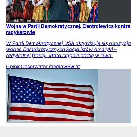
Wojna w Partii Demokratycznej. Centrolewica kontra
radykałowie
W Partii Demokratycznej USA aktywizuje się opozycja
wobec Demokratycznych Socjalistów Ameryki –
radykalnej frakcji, która ciągnie partię w lewo.
Opinie
Obserwator mediów
Świat