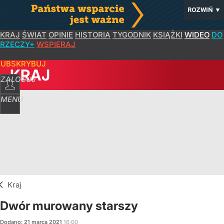
ROZWIŃ
▼
KRAJ
ŚWIAT
OPINIE
HISTORIA
TYGODNIK
KSIĄŻKI
WIDEO
DO
RZECZY+
WSPIERAJ
SUBSKRYBUJ
KRAJ
ZALOGUJ
MENU
Kraj
Dwór murowany starszy
Dodano:
21
marca
2021
16:00