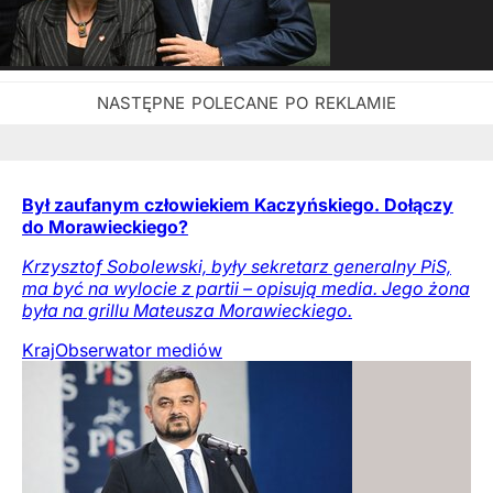
Był zaufanym człowiekiem Kaczyńskiego. Dołączy
do Morawieckiego?
Krzysztof Sobolewski, były sekretarz generalny PiS,
ma być na wylocie z partii – opisują media. Jego żona
była na grillu Mateusza Morawieckiego.
Kraj
Obserwator mediów