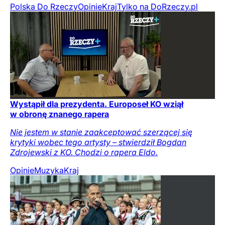
Polska Do Rzeczy
Opinie
Kraj
Tylko na DoRzeczy.pl
Wystąpił dla prezydenta. Europoseł KO wziął
w obronę znanego rapera
Nie jestem w stanie zaakceptować szerzącej się
krytyki wobec tego artysty – stwierdził Bogdan
Zdrojewski z KO. Chodzi o rapera Eldo.
Opinie
Muzyka
Kraj