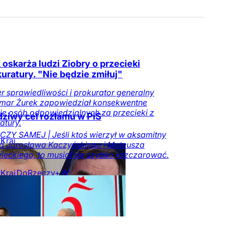
 oskarża ludzi Ziobry o przecieki
kuratury. "Nie będzie zmiłuj"
er sprawiedliwości i prokurator generalny
mar Żurek zapowiedział konsekwentne
ie osób odpowiedzialnych za przecieki z
ziwy cel rozłamu w PiS
atury.
ZY SAMEJ | Jeśli ktoś wierzył w aksamitny
Kraj
d Jarosława Kaczyńskiego i Mateusza
eckiego, to musiał się szybko rozczarować.
Kraj
DoRzeczy+
W
ze