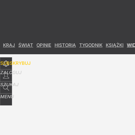
Udostępnij
5
Skomentuj
KRAJ
ŚWIAT
OPINIE
HISTORIA
TYGODNIK
KSIĄŻKI
WI
SUBSKRYBUJ
ZALOGUJ
SZUKAJ
MENU