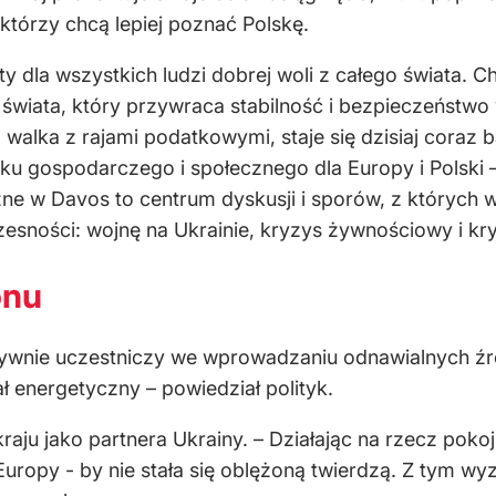
tórzy chcą lepiej poznać Polskę.
y dla wszystkich ludzi dobrej woli z całego świata. 
świata, który przywraca stabilność i bezpieczeństwo w 
 walka z rajami podatkowymi, staje się dzisiaj coraz 
ku gospodarczego i społecznego dla Europy i Polski 
e w Davos to centrum dyskusji i sporów, z których w
sności: wojnę na Ukrainie, kryzys żywnościowy i kr
onu
ktywnie uczestniczy we wprowadzaniu odnawialnych źr
ł energetyczny – powiedział polityk.
kraju jako partnera Ukrainy. – Działając na rzecz poko
 Europy - by nie stała się oblężoną twierdzą. Z tym wy