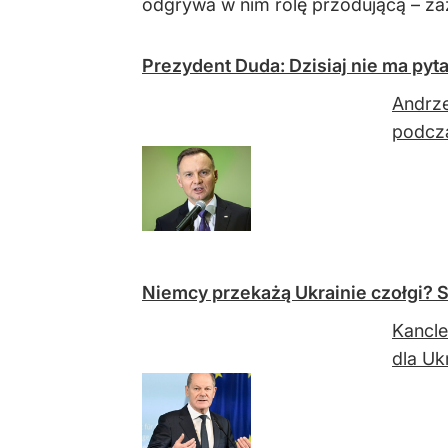
odgrywa w nim rolę przodującą – za
Prezydent Duda: Dzisiaj nie ma pyt
Andrz
podcza
Niemcy przekażą Ukrainie czołgi? S
Kancle
dla Uk