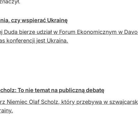
znaczył.
ania, czy wspierać Ukrainę
ej Duda bierze udział w Forum Ekonomicznym w Dav
s konferencji jest Ukraina.
cholz: To nie temat na publiczną debatę
rz Niemiec Olaf Scholz, który przebywa w szwajcarsk
rainy.