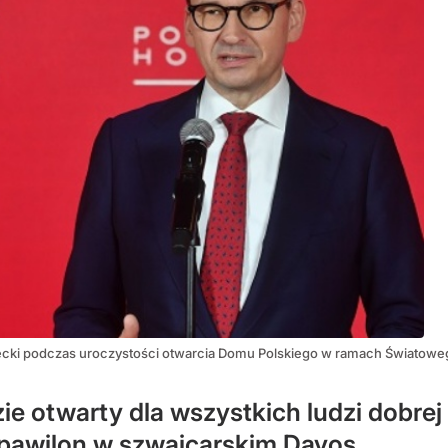
cki podczas uroczystości otwarcia Domu Polskiego w ramach Świato
e otwarty dla wszystkich ludzi dobrej 
i pawilon w szwajcarskim Davos.