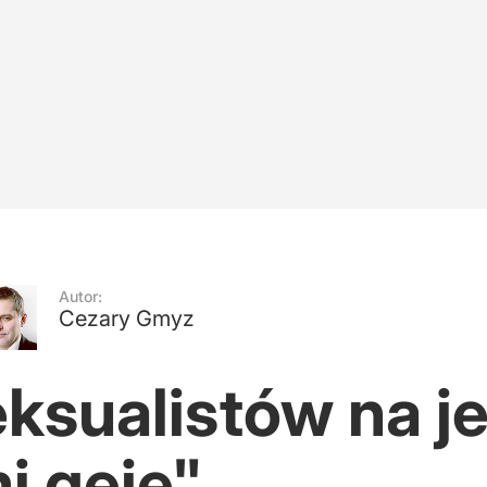
lana prezydenta ws. "Starucha"
diów. "Nic w tej sprawie się nie zmienia"
owa po polsku
Autor:
Cezary Gmyz
ksualistów na j
i geje"