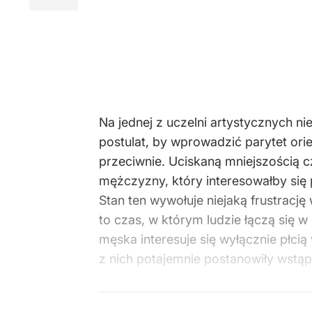
Na jednej z uczelni artystycznych n
postulat, by wprowadzić parytet orie
przeciwnie. Uciskaną mniejszością c
mężczyzny, który interesowałby się 
Stan ten wywołuje niejaką frustrację
to czas, w którym ludzie łączą się 
męska interesuje się wyłącznie płc
z nich potajemnie postanowiły wstąp