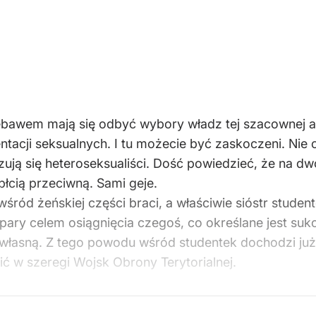
iebawem mają się odbyć wybory władz tej szacownej a
ntacji seksualnych. I tu możecie być zaskoczeni. Nie 
zują się heteroseksualiści. Dość powiedzieć, że na dw
płcią przeciwną. Sami geje.
 wśród żeńskiej części braci, a właściwie sióstr stu
w pary celem osiągnięcia czegoś, co określane jest su
ią własną. Z tego powodu wśród studentek dochodzi ju
ić w szeregi Wojsk Obrony Terytorialnej.