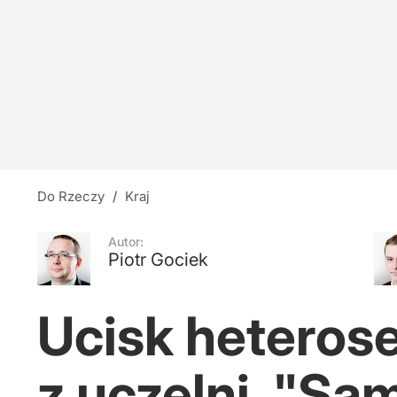
"Nie ułaskawił przestępcy". Mocne słowa kape
6
Kaczyński stanowczo dementuje doniesienia me
4
Do Rzeczy
/
Kraj
Nauczyciele z łapanki, czyli katastrofa oświat
Autor:
Piotr Gociek
14
Ucisk heterose
z uczelni. "Sam