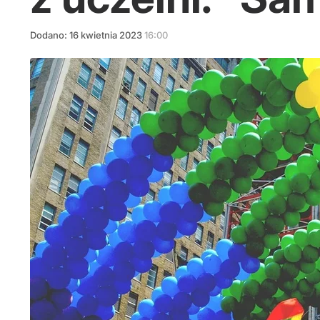
Dodano:
16
kwietnia
2023
16:00