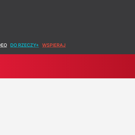
azał nowe informacje
DEO
DO RZECZY+
WSPIERAJ
iedź
h okłamał. Lisicki: Sypie się opowieść o pandemii