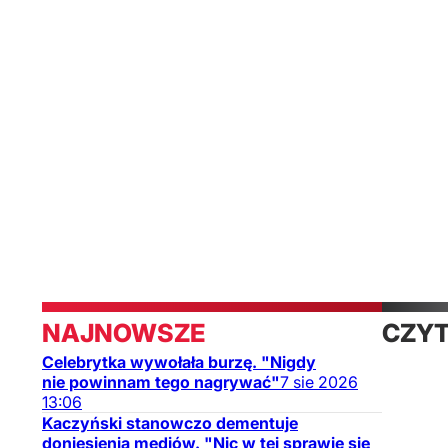
Świat
Obserwator
mediów
NAJNOWSZE
CZYT
Celebrytka wywołała burzę. "Nigdy
TAKŻ
nie powinnam tego nagrywać"
7
sie
2026
13:06
Kaczyński stanowczo dementuje
doniesienia mediów. "Nic w tej sprawie się