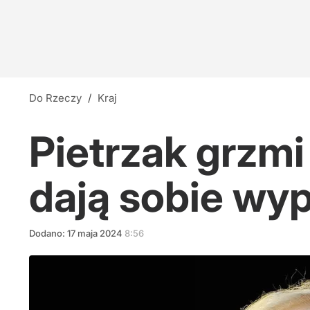
Do Rzeczy
/
Kraj
Pietrzak grzmi
dają sobie wy
Dodano:
17
maja
2024
8:56