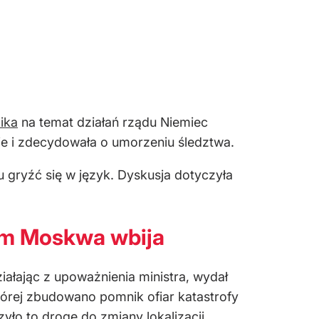
ika
na temat działań rządu Niemiec
ie i zdecydowała o umorzeniu śledztwa.
u gryźć się w język. Dyskusja dotyczyła
 im Moskwa wbija
ziałając z upoważnienia ministra, wydał
tórej zbudowano pomnik ofiar katastrofy
zyło to drogę do zmiany lokalizacji