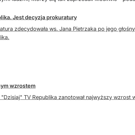
ika. Jest decyzja prokuratury
atura zdecydowała ws. Jana Pietrzaka po jego głośny
ika.
znym wzrostem
 "Dzisiaj" TV Republika zanotował najwyższy wzrost