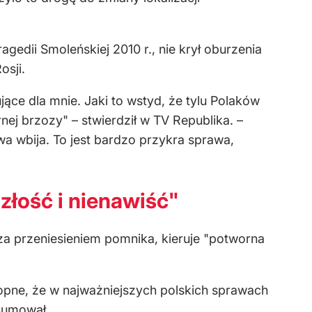
agedii Smoleńskiej 2010 r., nie krył oburzenia
osji.
ujące dla mnie. Jaki to wstyd, że tylu Polaków
ej brzozy" – stwierdził w TV Republika. –
wa wbija. To jest bardzo przykra sprawa,
złość i nienawiść"
 za przeniesieniem pomnika, kieruje "potworna
kropne, że w najważniejszych polskich sprawach
dsumował.