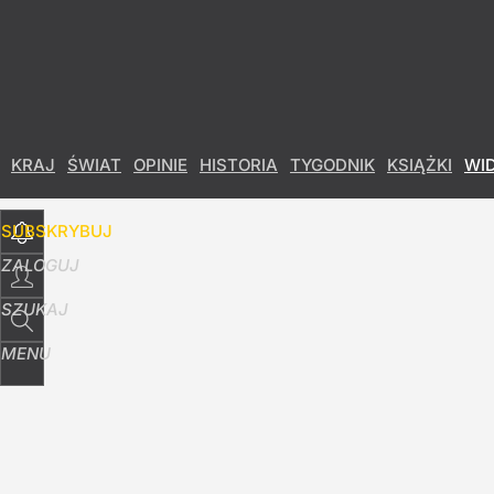
Udostępnij
8
Skomentuj
KRAJ
ŚWIAT
OPINIE
HISTORIA
TYGODNIK
KSIĄŻKI
WI
SUBSKRYBUJ
ZALOGUJ
SZUKAJ
MENU