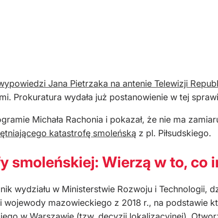
wypowiedzi Jana Pietrzaka na antenie Telewizji Republ
mi. Prokuratura wydała już postanowienie w tej spraw
ogramie Michała Rachonia i pokazał, że nie ma zamiar
ętniającego katastrofę smoleńską
z pl. Piłsudskiego.
fy smoleńskiej:
Wierzą w to, co
nik wydziału w Ministerstwie Rozwoju i Technologii, d
ji wojewody mazowieckiego z 2018 r., na podstawie k
iego w Warszawie (tzw. decyzji lokalizacyjnej). Otwor