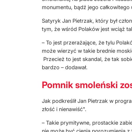
monumentu, bądź jego całkowitego u
Satyryk Jan Pietrzak, który był człon
tym, że wśród Polaków jest wciąż t
– To jest przerażające, że tylu Polak
może wierzyć w takie brednie moskie
Przecież to jest skandal, że tak sob
bardzo – dodawał.
Pomnik smoleński zos
Jak podkreślił Jan Pietrzak w progr
złość i nienawiść".
– Takie prymitywne, prostackie zabie
nie może być cienia porozumienia z 