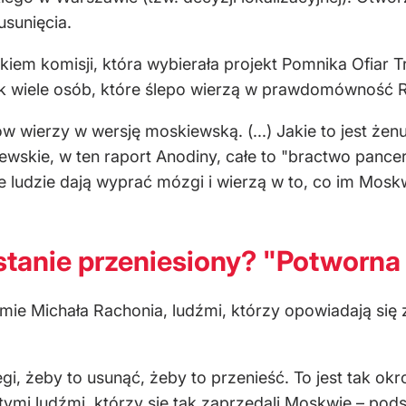
sunięcia.
kiem komisji, która wybierała projekt Pomnika Ofiar Tr
ak wiele osób, które ślepo wierzą w prawdomówność R
ów wierzy w wersję moskiewską. (...) Jakie to jest żen
wskie, w ten raport Anodiny, całe to "bractwo pancern
ie ludzie dają wyprać mózgi i wierzą w to, co im Mosk
tanie przeniesiony? "Potworna 
amie Michała Rachonia, ludźmi, którzy opowiadają się
gi, żeby to usunąć, żeby to przenieść. To jest tak o
tymi ludźmi, którzy się tak zaprzedali Moskwie – po