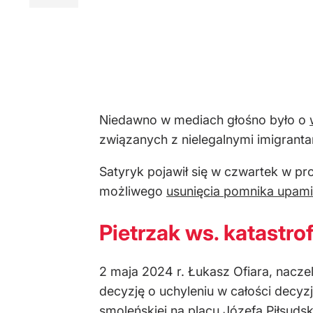
Niedawno w mediach głośno było o
związanych z nielegalnymi imigranta
Satyryk pojawił się w czwartek w pr
możliwego
usunięcia pomnika upami
Pietrzak ws. katastro
2 maja 2024 r. Łukasz Ofiara, naczel
decyzję o uchyleniu w całości decyz
smoleńskiej na placu Józefa Piłsudsk