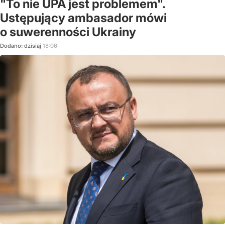
"To nie UPA jest problemem".
Ustępujący ambasador mówi
o suwerenności Ukrainy
Dodano:
dzisiaj
18:06