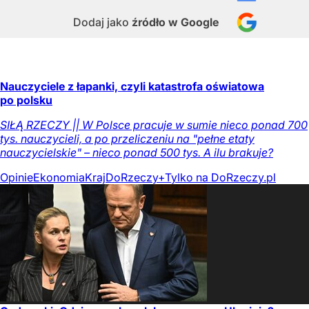
Dodaj jako
źródło w Google
Nauczyciele z łapanki, czyli katastrofa oświatowa
po polsku
SIŁĄ RZECZY || W Polsce pracuje w sumie nieco ponad 700
tys. nauczycieli, a po przeliczeniu na "pełne etaty
nauczycielskie" – nieco ponad 500 tys. A ilu brakuje?
Opinie
Ekonomia
Kraj
DoRzeczy+
Tylko na DoRzeczy.pl