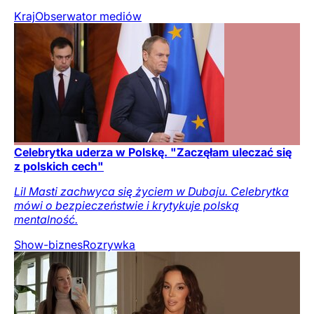
Kraj
Obserwator mediów
Celebrytka uderza w Polskę. "Zaczęłam uleczać się
z polskich cech"
Lil Masti zachwyca się życiem w Dubaju. Celebrytka
mówi o bezpieczeństwie i krytykuje polską
mentalność.
Show-biznes
Rozrywka