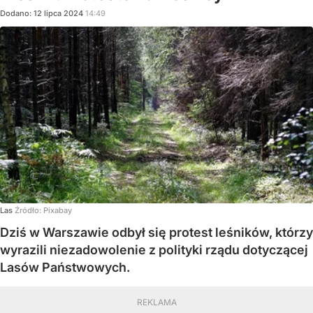
Dodano:
12
lipca
2024
14:49
Las
Źródło:
Pixabay
Dziś w Warszawie odbył się protest leśników, którzy
wyrazili niezadowolenie z polityki rządu dotyczącej
Lasów Państwowych.