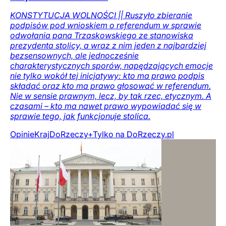
KONSTYTUCJA WOLNOŚCI || Ruszyło zbieranie
podpisów pod wnioskiem o referendum w sprawie
odwołania pana Trzaskowskiego ze stanowiska
prezydenta stolicy, a wraz z nim jeden z najbardziej
bezsensownych, ale jednocześnie
charakterystycznych sporów, napędzających emocje
nie tylko wokół tej inicjatywy: kto ma prawo podpis
składać oraz kto ma prawo głosować w referendum.
Nie w sensie prawnym, lecz, by tak rzec, etycznym. A
czasami – kto ma nawet prawo wypowiadać się w
sprawie tego, jak funkcjonuje stolica.
Opinie
Kraj
DoRzeczy+
Tylko na DoRzeczy.pl