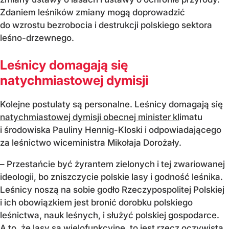
Zdaniem leśników zmiany mogą doprowadzić
do wzrostu bezrobocia i destrukcji polskiego sektora
leśno-drzewnego.
Leśnicy domagają się
natychmiastowej dymisji
Kolejne postulaty są personalne. Leśnicy domagają się
natychmiastowej dymisji obecnej minister kl
imatu
i środowiska Pauliny Hennig-Kloski i odpowiadającego
za leśnictwo wiceministra Mikołaja Dorożały.
– Przestańcie być żyrantem zielonych i tej zwariowanej
ideologii, bo zniszczycie polskie lasy i godność leśnika.
Leśnicy noszą na sobie godło Rzeczypospolitej Polskiej
i ich obowiązkiem jest bronić dorobku polskiego
leśnictwa, nauk leśnych, i służyć polskiej gospodarce.
A to, że lasy są wielofunkcyjne, to jest rzecz oczywista,