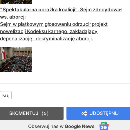
"Spektakularna porażka koalicji". Sejm zdecydował
ws. aborcji
Sejm w piątkowym głosowaniu odrzucił projekt
nowelizacji Kodeksu karnego, zakładający
depenalizację i dekryminalizację aborcji.
Kraj
SKOMENTUJ
UDOSTĘPNIJ
5
Obserwuj nas
w
Google News