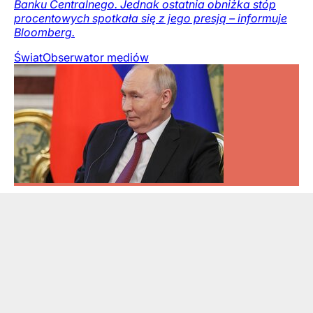
Banku Centralnego. Jednak ostatnia obniżka stóp
procentowych spotkała się z jego presją – informuje
Bloomberg.
Świat
Obserwator mediów