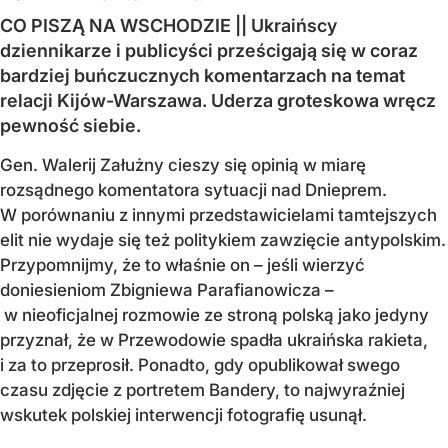
CO PISZĄ NA WSCHODZIE || Ukraińscy
dziennikarze i publicyści prześcigają się w coraz
bardziej buńczucznych komentarzach na temat
relacji Kijów-Warszawa. Uderza groteskowa wręcz
pewność siebie.
Gen. Walerij Załużny cieszy się opinią w miarę
rozsądnego komentatora sytuacji nad Dnieprem.
W porównaniu z innymi przedstawicielami tamtejszych
elit nie wydaje się też politykiem zawzięcie antypolskim.
Przypomnijmy, że to właśnie on – jeśli wierzyć
doniesieniom Zbigniewa Parafianowicza –
w nieoficjalnej rozmowie ze stroną polską jako jedyny
przyznał, że w Przewodowie spadła ukraińska rakieta,
i za to przeprosił. Ponadto, gdy opublikował swego
czasu zdjęcie z portretem Bandery, to najwyraźniej
wskutek polskiej interwencji fotografię usunął.