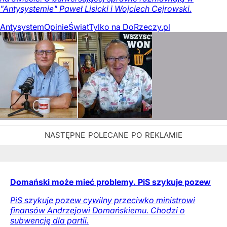
"Antysystemie" Paweł Lisicki i Wojciech Cejrowski.
Antysystem
Opinie
Świat
Tylko na DoRzeczy.pl
Domański może mieć problemy. PiS szykuje pozew
PiS szykuje pozew cywilny przeciwko ministrowi
finansów Andrzejowi Domańskiemu. Chodzi o
subwencję dla partii.