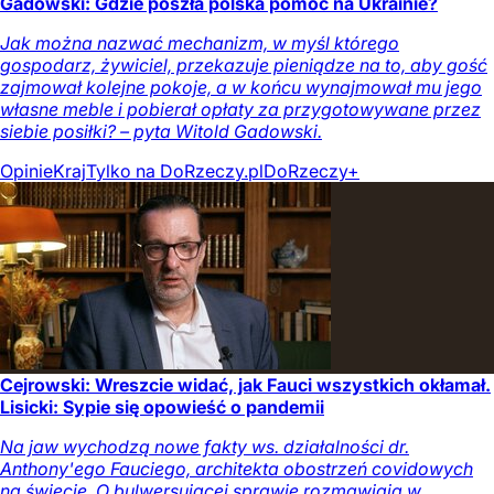
Gadowski: Gdzie poszła polska pomoc na Ukrainie?
Jak można nazwać mechanizm, w myśl którego
gospodarz, żywiciel, przekazuje pieniądze na to, aby gość
zajmował kolejne pokoje, a w końcu wynajmował mu jego
własne meble i pobierał opłaty za przygotowywane przez
siebie posiłki? – pyta Witold Gadowski.
Opinie
Kraj
Tylko na DoRzeczy.pl
DoRzeczy+
Cejrowski: Wreszcie widać, jak Fauci wszystkich okłamał.
Lisicki: Sypie się opowieść o pandemii
Na jaw wychodzą nowe fakty ws. działalności dr.
Anthony'ego Fauciego, architekta obostrzeń covidowych
na świecie. O bulwersującej sprawie rozmawiają w