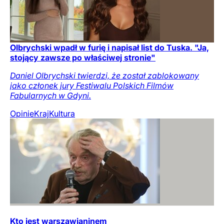
Olbrychski wpadł w furię i napisał list do Tuska. "Ja,
stojący zawsze po właściwej stronie"
Daniel Olbrychski twierdzi, że został zablokowany
jako członek jury Festiwalu Polskich Filmów
Fabularnych w Gdyni.
Opinie
Kraj
Kultura
Kto jest warszawianinem