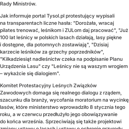
Rady Ministrów.
Jak informuje portal Tysol.pl protestujący wypisali
na transparentach liczne hasła: "Dorożała, wracaj
pilates trenować, leśnikom i ZULom daj pracować", "Już
100 lat leśnicy w polskich lasach działają, lasy piękne
i dostępne, dla potomnych zostawiają", "Dzisiaj
karzecie leśników za grzechy poprzedników",
"Kilkadziesiąt nadleśnictw czeka na podpisanie Planu
Urządzenia Lasu" czy "Leśnicy nie są waszym wrogiem
– wykażcie się dialogiem".
Komitet Protestacyjny Leśnych Związków
Zawodowych domaga się realnego dialogu z rządem,
szacunku dla branży, wycofania moratorium na wycinkę
lasów, które ministerstwo wprowadziło 8 stycznia tego
roku, a w czerwcu przedłużyło jego obowiązywanie
do końca września. Sprzeciwiają się także projektowi
zmiany ustawy o lasach i ustawy o ochronie przyrody.