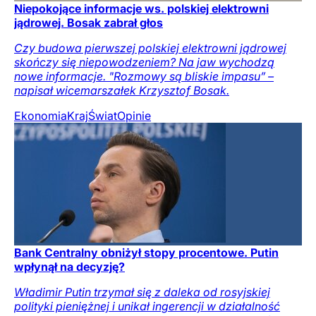
Niepokojące informacje ws. polskiej elektrowni
jądrowej. Bosak zabrał głos
Czy budowa pierwszej polskiej elektrowni jądrowej
skończy się niepowodzeniem? Na jaw wychodzą
nowe informacje. "Rozmowy są bliskie impasu” –
napisał wicemarszałek Krzysztof Bosak.
Ekonomia
Kraj
Świat
Opinie
Bank Centralny obniżył stopy procentowe. Putin
wpłynął na decyzję?
Władimir Putin trzymał się z daleka od rosyjskiej
polityki pieniężnej i unikał ingerencji w działalność