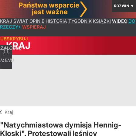
ROZWIŃ
▼
KRAJ
ŚWIAT
OPINIE
HISTORIA
TYGODNIK
KSIĄŻKI
WIDEO
DO
RZECZY+
WSPIERAJ
SUBSKRYBUJ
KRAJ
ZALOGUJ
MENU
Kraj
"Natychmiastowa dymisja Hennig-
Kloski". Protestowali leśnicy