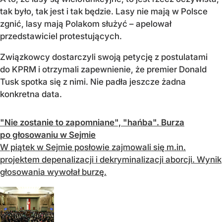
tak było, tak jest i tak będzie. Lasy nie mają w Polsce
zgnić, lasy mają Polakom służyć – apelował
przedstawiciel protestujących.
Związkowcy dostarczyli swoją petycję z postulatami
do KPRM i otrzymali zapewnienie, że premier Donald
Tusk spotka się z nimi. Nie padła jeszcze żadna
konkretna data.
"Nie zostanie to zapomniane", "hańba". Burza
po głosowaniu w Sejmie
W piątek w Sejmie posłowie zajmowali się m.in.
projektem depenalizacji i dekryminalizacji aborcji. Wynik
głosowania wywołał burzę.