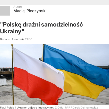
Autor:
Maciej Pieczyński
"Polskę drażni samodzielność
Ukrainy"
Dodano:
4
sierpnia
21:00
Flagi Polski i Ukrainy, zdjęcie ilustracyjne
/ Źródło:
PAP
/
Darek Delmanowicz