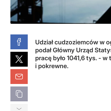
Udział cudzoziemców w ogól
podał Główny Urząd Staty
pracę było 1041,6 tys. - w
i pokrewne.