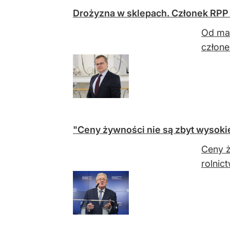
Drożyzna w sklepach. Członek RPP 
Od mar
człone
"Ceny żywności nie są zbyt wysokie
Ceny ż
rolnic