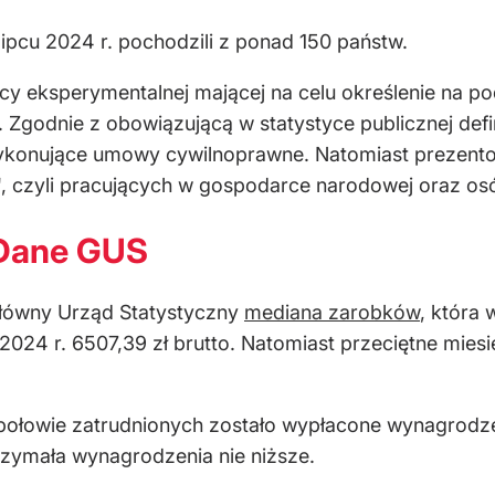
pcu 2024 r. pochodzili z ponad 150 państw.
cy eksperymentalnej mającej na celu określenie na po
godnie z obowiązującą w statystyce publicznej defi
wykonujące umowy cywilnoprawne. Natomiast prezent
, czyli pracujących w gospodarce narodowej oraz os
? Dane GUS
Główny Urząd Statystyczny
mediana zarobków
, która
2024 r. 6507,39 zł brutto. Natomiast przeciętne mie
łowie zatrudnionych zostało wypłacone wynagrodzeni
trzymała
wynagrodzenia
nie niższe.