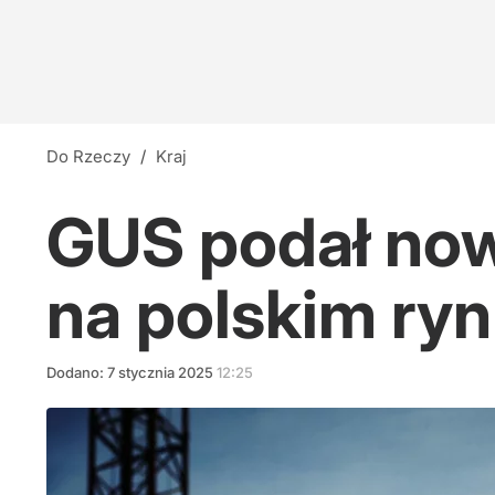
Do Rzeczy
/
Kraj
GUS podał now
na polskim ryn
Dodano:
7
stycznia
2025
12:25