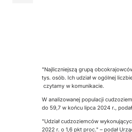
"Najliczniejszą grupą obcokrajowców
tys. osób. Ich udział w ogólnej licz
czytamy w komunikacie.
W analizowanej populacji cudzoziemc
do 59,7 w końcu lipca 2024 r., poda
"Udział cudzoziemców wykonujących 
2022 r. o 1,6 pkt proc." – podał Urzą