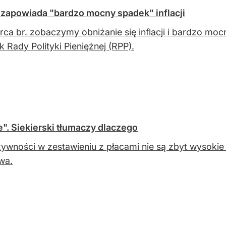
zapowiada "bardzo mocny spadek" inflacji
ca br. zobaczymy obniżanie się inflacji i bardzo moc
k Rady Polityki Pieniężnej (RPP).
". Siekierski tłumaczy dlaczego
ywności w zestawieniu z płacami nie są zbyt wysokie 
twa.