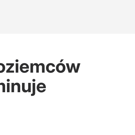
zoziemców
minuje