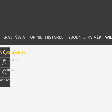
Udostępnij
4
Skomentuj
KRAJ
ŚWIAT
OPINIE
HISTORIA
TYGODNIK
KSIĄŻKI
WI
SUBSKRYBUJ
ZALOGUJ
SZUKAJ
MENU