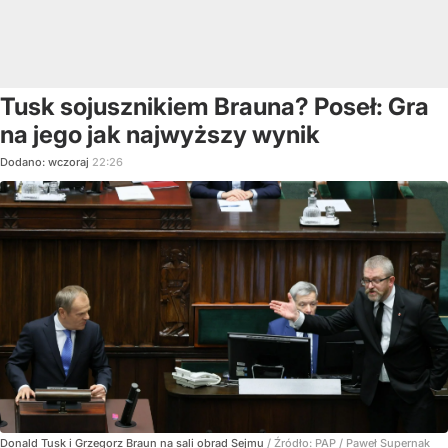
Tusk sojusznikiem Brauna? Poseł: Gra
na jego jak najwyższy wynik
Dodano:
wczoraj
22:26
Donald Tusk i Grzegorz Braun na sali obrad Sejmu
/ Źródło:
PAP
/
Paweł Supernak