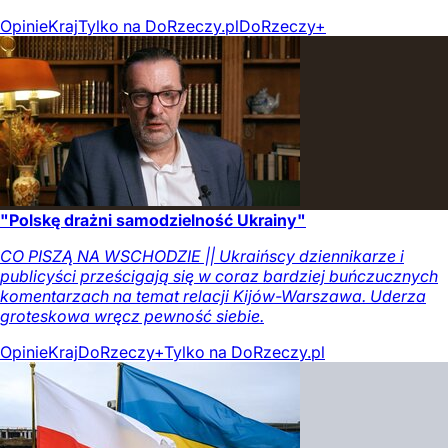
Opinie
Kraj
Tylko na DoRzeczy.pl
DoRzeczy+
"Polskę drażni samodzielność Ukrainy"
CO PISZĄ NA WSCHODZIE || Ukraińscy dziennikarze i
publicyści prześcigają się w coraz bardziej buńczucznych
komentarzach na temat relacji Kijów-Warszawa. Uderza
groteskowa wręcz pewność siebie.
Opinie
Kraj
DoRzeczy+
Tylko na DoRzeczy.pl