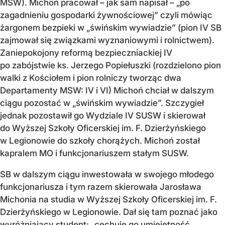
MSW). Michoń pracował – jak sam napisał – „po
zagadnieniu gospodarki żywnościowej” czyli mówiąc
żargonem bezpieki w „świńskim wywiadzie” (pion IV SB
zajmował się związkami wyznaniowymi i rolnictwem).
Zaniepokojony reformą bezpieczniackiej IV
po zabójstwie ks. Jerzego Popiełuszki (rozdzielono pion
walki z Kościołem i pion rolniczy tworząc dwa
Departamenty MSW: IV i VI) Michoń chciał w dalszym
ciągu pozostać w „świńskim wywiadzie”. Szczygieł
jednak pozostawił go Wydziale IV SUSW i skierował
do Wyższej Szkoły Oficerskiej im. F. Dzierżyńskiego
w Legionowie do szkoły chorążych. Michoń został
kapralem MO i funkcjonariuszem stałym SUSW.
SB w dalszym ciągu inwestowała w swojego młodego
funkcjonariusza i tym razem skierowała Jarosława
Michonia na studia w Wyższej Szkoły Oficerskiej im. F.
Dzierżyńskiego w Legionowie. Dał się tam poznać jako
wyróżniający student: „cechuje go umiejętność