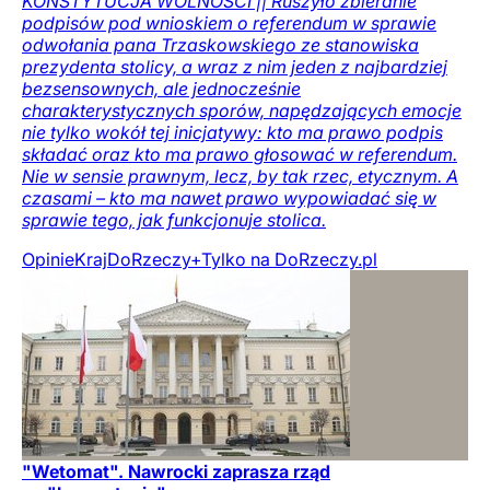
KONSTYTUCJA WOLNOŚCI || Ruszyło zbieranie
podpisów pod wnioskiem o referendum w sprawie
odwołania pana Trzaskowskiego ze stanowiska
prezydenta stolicy, a wraz z nim jeden z najbardziej
bezsensownych, ale jednocześnie
charakterystycznych sporów, napędzających emocje
nie tylko wokół tej inicjatywy: kto ma prawo podpis
składać oraz kto ma prawo głosować w referendum.
Nie w sensie prawnym, lecz, by tak rzec, etycznym. A
czasami – kto ma nawet prawo wypowiadać się w
sprawie tego, jak funkcjonuje stolica.
Opinie
Kraj
DoRzeczy+
Tylko na DoRzeczy.pl
"Wetomat". Nawrocki zaprasza rząd