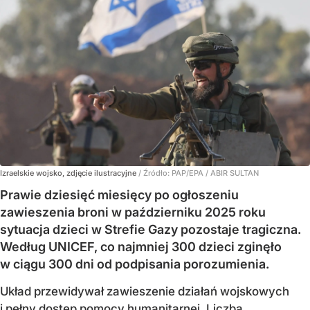
Izraelskie wojsko, zdjęcie ilustracyjne
/ Źródło:
PAP/EPA
/
ABIR SULTAN
Prawie dziesięć miesięcy po ogłoszeniu
zawieszenia broni w październiku 2025 roku
sytuacja dzieci w Strefie Gazy pozostaje tragiczna.
Według UNICEF, co najmniej 300 dzieci zginęło
w ciągu 300 dni od podpisania porozumienia.
Układ przewidywał zawieszenie działań wojskowych
i pełny dostęp pomocy humanitarnej. Liczba