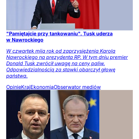
"Pamiętajcie przy tankowaniu". Tusk uderza
w Nawrockiego
W czwartek mija rok od zaprzysiężenia Karola
Nawrockiego na prezydenta RP. W tym dniu premier
Donald Tusk zwrócił uwagę na ceny paliw.
Odpowiedzialnością za stawki obarczył głowę
państwa.
Opinie
Kraj
Ekonomia
Obserwator mediów