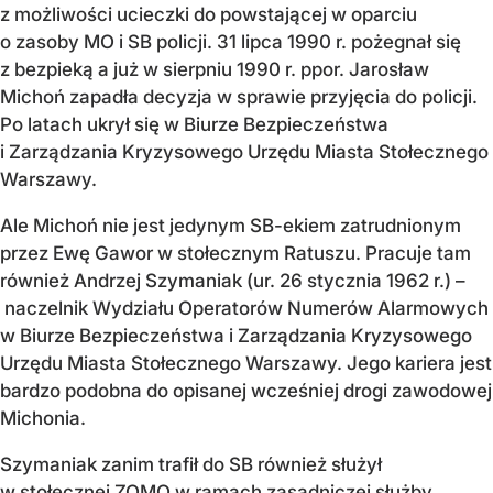
z możliwości ucieczki do powstającej w oparciu
o zasoby MO i SB policji. 31 lipca 1990 r. pożegnał się
z bezpieką a już w sierpniu 1990 r. ppor. Jarosław
Michoń zapadła decyzja w sprawie przyjęcia do policji.
Po latach ukrył się w Biurze Bezpieczeństwa
i Zarządzania Kryzysowego Urzędu Miasta Stołecznego
Warszawy.
Ale Michoń nie jest jedynym SB-ekiem zatrudnionym
przez Ewę Gawor w stołecznym Ratuszu. Pracuje tam
również Andrzej Szymaniak (ur. 26 stycznia 1962 r.) –
naczelnik Wydziału Operatorów Numerów Alarmowych
w Biurze Bezpieczeństwa i Zarządzania Kryzysowego
Urzędu Miasta Stołecznego Warszawy. Jego kariera jest
bardzo podobna do opisanej wcześniej drogi zawodowej
Michonia.
Szymaniak zanim trafił do SB również służył
w stołecznej ZOMO w ramach zasadniczej służby