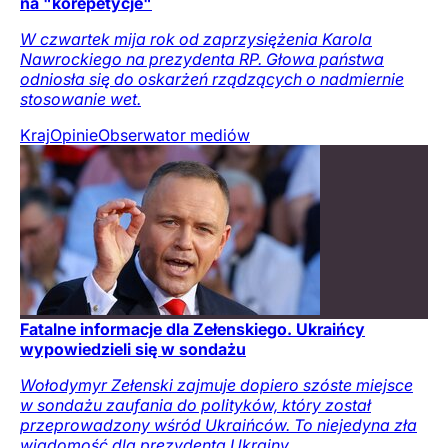
na "korepetycje"
W czwartek mija rok od zaprzysiężenia Karola
Nawrockiego na prezydenta RP. Głowa państwa
odniosła się do oskarżeń rządzących o nadmiernie
stosowanie wet.
Kraj
Opinie
Obserwator mediów
Fatalne informacje dla Zełenskiego. Ukraińcy
wypowiedzieli się w sondażu
Wołodymyr Zełenski zajmuje dopiero szóste miejsce
w sondażu zaufania do polityków, który został
przeprowadzony wśród Ukraińców. To niejedyna zła
wiadomość dla prezydenta Ukrainy.