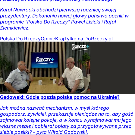
Karol Nawrocki obchodzi pierwszą rocznicę swojej
prezydentury. Dokonania nowej głowy państwa ocenili w
programie "Polska Do Rzeczy" Paweł Lisicki i Rafał
Ziemkiewicz.
Polska Do Rzeczy
Opinie
Kraj
Tylko na DoRzeczy.pl
Gadowski: Gdzie poszła polska pomoc na Ukrainie?
Jak można nazwać mechanizm, w myśl którego
gospodarz, żywiciel, przekazuje pieniądze na to, aby gość
zajmował kolejne pokoje, a w końcu wynajmował mu jego
własne meble i pobierał opłaty za przygotowywane przez
siebie posiłki? – pyta Witold Gadowski.