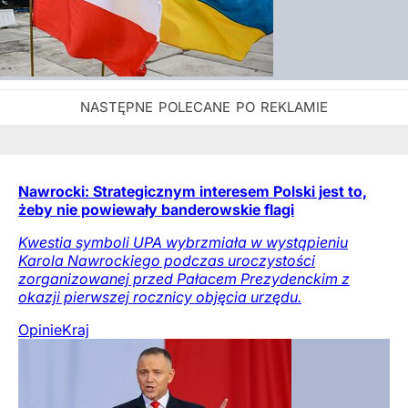
Nawrocki: Strategicznym interesem Polski jest to,
żeby nie powiewały banderowskie flagi
Kwestia symboli UPA wybrzmiała w wystąpieniu
Karola Nawrockiego podczas uroczystości
zorganizowanej przed Pałacem Prezydenckim z
okazji pierwszej rocznicy objęcia urzędu.
Opinie
Kraj