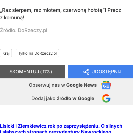
„Raz sierpem, raz młotem, czerwoną hołotę”! Precz
z komuną!
Źródło:
DoRzeczy.pl
Kraj
Tylko na DoRzeczy.pl
SKOMENTUJ
UDOSTĘPNIJ
173
Obserwuj nas
w
Google News
Dodaj jako
źródło w Google
Lisicki i Ziemkiewicz rok po zaprzysiężeniu. O silnych
i słabszych stronach prezydentury Nawrockiego