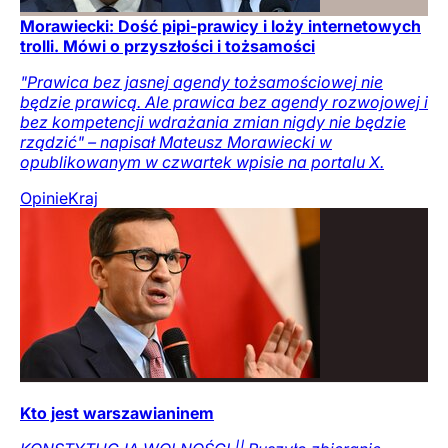
Morawiecki: Dość pipi-prawicy i loży internetowych
trolli. Mówi o przyszłości i tożsamości
"Prawica bez jasnej agendy tożsamościowej nie
będzie prawicą. Ale prawica bez agendy rozwojowej i
bez kompetencji wdrażania zmian nigdy nie będzie
rządzić" – napisał Mateusz Morawiecki w
opublikowanym w czwartek wpisie na portalu X.
Opinie
Kraj
Kto jest warszawianinem