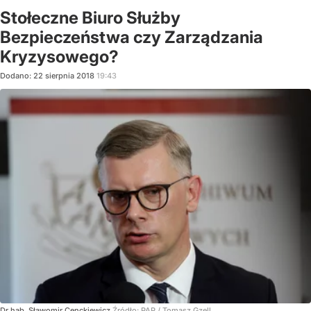
Stołeczne Biuro Służby
Bezpieczeństwa czy Zarządzania
Kryzysowego?
Dodano:
22
sierpnia
2018
19:43
Dr hab. Sławomir Cenckiewicz
Źródło:
PAP
/
Tomasz Gzell