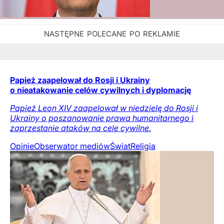
Papież zaapelował do Rosji i Ukrainy
o nieatakowanie celów cywilnych i dyplomację
Papież Leon XIV zaapelował w niedzielę do Rosji i
Ukrainy o poszanowanie prawa humanitarnego i
zaprzestanie ataków na cele cywilne.
Opinie
Obserwator mediów
Świat
Religia