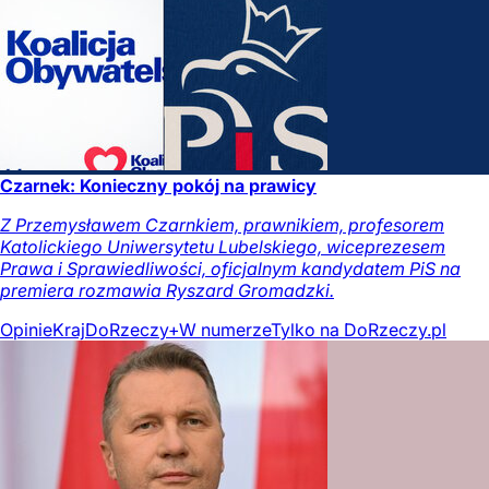
Czarnek: Konieczny pokój na prawicy
Z Przemysławem Czarnkiem, prawnikiem, profesorem
Katolickiego Uniwersytetu Lubelskiego, wiceprezesem
Prawa i Sprawiedliwości, oficjalnym kandydatem PiS na
premiera rozmawia Ryszard Gromadzki.
Opinie
Kraj
DoRzeczy+
W numerze
Tylko na DoRzeczy.pl