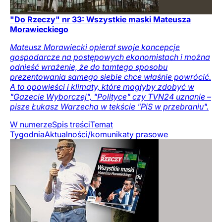
"Do Rzeczy" nr 33: Wszystkie maski Mateusza
Morawieckiego
Mateusz Morawiecki opierał swoje koncepcje
gospodarcze na postępowych ekonomistach i można
odnieść wrażenie, że do tamtego sposobu
prezentowania samego siebie chce właśnie powrócić.
A to opowieści i klimaty, które mogłyby zdobyć w
"Gazecie Wyborczej", "Polityce" czy TVN24 uznanie –
pisze Łukasz Warzecha w tekście "PiS w przebraniu".
W numerze
Spis treści
Temat
Tygodnia
Aktualności/komunikaty prasowe