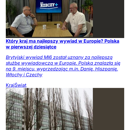
Który kraj ma najlepszy wywiad w Europie? Polska
w pierwszej dziesiątce
Brytyjski wywiad MI6 został uznany za najlepszą
służbę wywiadowczą w Europie. Polska znalazła się
na 9. miejscu, wyprzedzając m.in. Danię, Hiszpanię,
Włochy i Czechy
Kraj
Świat