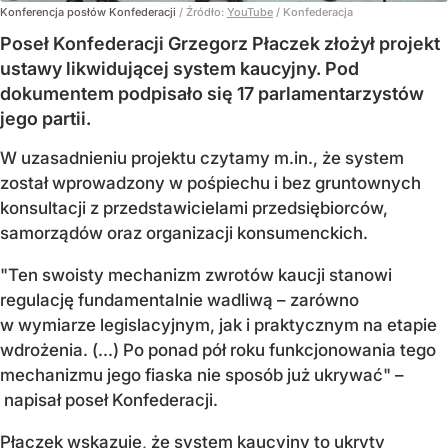
Konferencja posłów Konfederacji
/ Źródło:
YouTube
/
Konfederacja
Poseł Konfederacji Grzegorz Płaczek złożył projekt
ustawy likwidującej system kaucyjny. Pod
dokumentem podpisało się 17 parlamentarzystów
jego partii.
W uzasadnieniu projektu czytamy m.in., że system
został wprowadzony w pośpiechu i bez gruntownych
konsultacji z przedstawicielami przedsiębiorców,
samorządów oraz organizacji konsumenckich.
"Ten swoisty mechanizm zwrotów kaucji stanowi
regulację fundamentalnie wadliwą – zarówno
w wymiarze legislacyjnym, jak i praktycznym na etapie
wdrożenia. (...) Po ponad pół roku funkcjonowania tego
mechanizmu jego fiaska nie sposób już ukrywać" –
napisał poseł Konfederacji.
Płaczek wskazuje, że system kaucyjny to ukryty