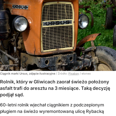
Ciągnik marki Ursus, zdjęcie ilustracyjne
/ Źródło:
Pixabay
/
eloneo
Rolnik, który w Gliwicach zaorał świeżo położony
asfalt trafi do aresztu na 3 miesiące. Taką decyzję
podjął sąd.
60-letni rolnik wjechał ciągnikiem z podczepionym
pługiem na świeżo wyremontowaną ulicę Rybacką