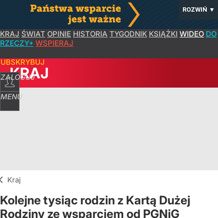
ROZWIŃ
▼
KRAJ
ŚWIAT
OPINIE
HISTORIA
TYGODNIK
KSIĄŻKI
WIDEO
DO
RZECZY+
WSPIERAJ
SUBSKRYBUJ
KRAJ
ZALOGUJ
MENU
Kraj
Kolejne tysiąc rodzin z Kartą Dużej
Rodziny ze wsparciem od PGNiG