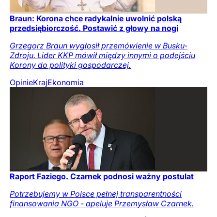
Braun: Korona chce radykalnie uwolnić polską
przedsiębiorczość. Postawić z głowy na nogi
Grzegorz Braun wygłosił przemówienie w Busku-
Zdroju. Lider KKP mówił między innymi o podejściu
Korony do polityki gospodarczej.
Opinie
Kraj
Ekonomia
Raport Faziego. Czarnek podnosi ważny postulat
Potrzebujemy w Polsce pełnej transparentności
finansowania NGO - apeluje Przemysław Czarnek.