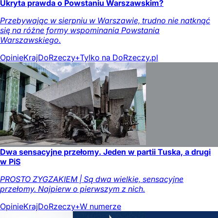
Ukryta prawda o Powstaniu Warszawskim?
Przebywając w sierpniu w Warszawie, trudno nie natknąć
się na różne formy wspominania Powstania
Warszawskiego.
Opinie
Kraj
DoRzeczy+
Tylko na DoRzeczy.pl
Dwa sensacyjne przełomy. Jeden w partii Tuska, a drugi
w PiS
PROSTO ZYGZAKIEM | Są dwa wielkie, sensacyjne
przełomy. Najpierw o pierwszym z nich.
Opinie
Kraj
DoRzeczy+
W numerze