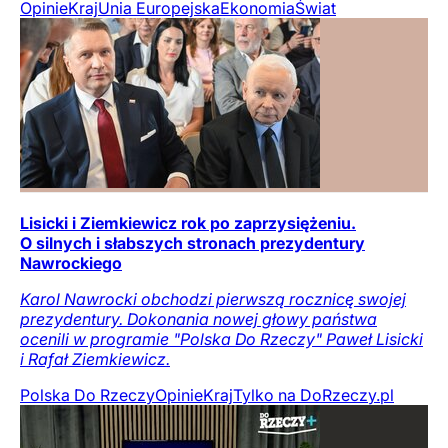
Opinie
Kraj
Unia Europejska
Ekonomia
Świat
Lisicki i Ziemkiewicz rok po zaprzysiężeniu.
O silnych i słabszych stronach prezydentury
Nawrockiego
Karol Nawrocki obchodzi pierwszą rocznicę swojej
prezydentury. Dokonania nowej głowy państwa
ocenili w programie "Polska Do Rzeczy" Paweł Lisicki
i Rafał Ziemkiewicz.
Polska Do Rzeczy
Opinie
Kraj
Tylko na DoRzeczy.pl