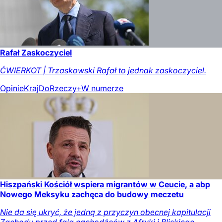
Rafał Zaskoczyciel
ĆWIERKOT | Trzaskowski Rafał to jednak zaskoczyciel.
Opinie
Kraj
DoRzeczy+
W numerze
Hiszpański Kościół wspiera migrantów w Ceucie, a abp
Nowego Meksyku zachęca do budowy meczetu
Nie da się ukryć, że jedną z przyczyn obecnej kapitulacji