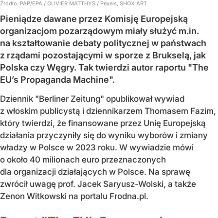
Źródło:
PAP/EPA
/
OLIVIER MATTHYS / Pexels, SHOX ART
Pieniądze dawane przez Komisję Europejską
organizacjom pozarządowym miały służyć m.in.
na kształtowanie debaty politycznej w państwach
z rządami pozostającymi w sporze z Brukselą, jak
Polska czy Węgry. Tak twierdzi autor raportu "The
EU’s Propaganda Machine".
Dziennik "Berliner Zeitung" opublikował wywiad
z włoskim publicystą i dziennikarzem Thomasem Fazim,
który twierdzi, że finansowane przez Unię Europejską
działania przyczyniły się do wyniku wyborów i zmiany
władzy w Polsce w 2023 roku. W wywiadzie mówi
o około 40 milionach euro przeznaczonych
dla organizacji działających w Polsce. Na sprawę
zwrócił uwagę prof. Jacek Saryusz-Wolski, a także
Zenon Witkowski na portalu Frodna.pl.