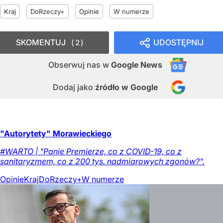
Kraj
DoRzeczy+
Opinie
W numerze
SKOMENTUJ
UDOSTĘPNIJ
2
Obserwuj nas
w
Google News
Dodaj jako
źródło w Google
"Autorytety" Morawieckiego
#WARTO | "Panie Premierze, co z COVID-19, co z
sanitaryzmem, co z 200 tys. nadmiarowych zgonów?".
Opinie
Kraj
DoRzeczy+
W numerze