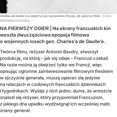
Charles de Gaulle (na czele) tuż po wyzwoleniu Paryża, 26 sierpnia 1944
/ Źródło:
Wikimedia Commons
NA PIERWSZY OGIEŃ | Na ekrany francuskich kin
weszła dwuczęściowa epopeja filmowa
o wojennych losach gen. Charles’a de Gaulle’a.
Twórca filmu, reżyser Antonin Baudry, stworzył
produkcję, na którą – jak się zdaje – Francuzi czekali.
Na razie można ją obejrzeć tylko we Francji, więc
opisując ogromne zainteresowanie filmowym freskiem
w ojczyźnie generała, muszę opierać się jedynie
na relacjach w czołowych francuskich dziennikach
i tygodnikach. Wybija z nich jedno: duma, że wreszcie
znalazł się reżyser, który przypomniał Francuzom,
z jakiego dna upadku wydźwignął ich wcześniej mało
znany generał.