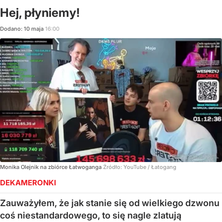
Hej, płyniemy!
Dodano:
10
maja
16:00
Monika Olejnik na zbiórce Łatwoganga
Źródło:
YouTube
/
Łatogang
DEKAMERONKI
Zauważyłem, że jak stanie się od wielkiego dzwonu
coś niestandardowego, to się nagle zlatują