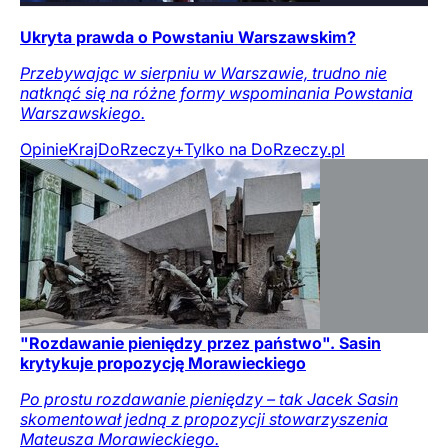
Ukryta prawda o Powstaniu Warszawskim?
Przebywając w sierpniu w Warszawie, trudno nie
natknąć się na różne formy wspominania Powstania
Warszawskiego.
Opinie
Kraj
DoRzeczy+
Tylko na DoRzeczy.pl
"Rozdawanie pieniędzy przez państwo". Sasin
krytykuje propozycję Morawieckiego
Po prostu rozdawanie pieniędzy – tak Jacek Sasin
skomentował jedną z propozycji stowarzyszenia
Mateusza Morawieckiego.