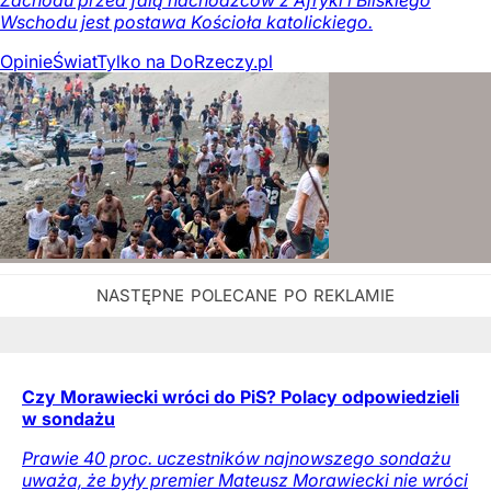
Zachodu przed falą nachodźców z Afryki i Bliskiego
Wschodu jest postawa Kościoła katolickiego.
Opinie
Świat
Tylko na DoRzeczy.pl
Czy Morawiecki wróci do PiS? Polacy odpowiedzieli
w sondażu
Prawie 40 proc. uczestników najnowszego sondażu
uważa, że były premier Mateusz Morawiecki nie wróci