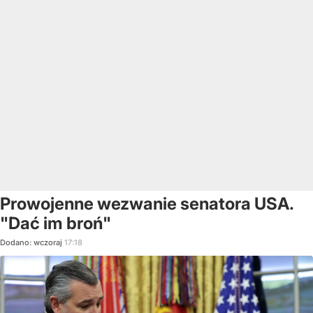
Prowojenne wezwanie senatora USA.
"Dać im broń"
Dodano:
wczoraj
17:18