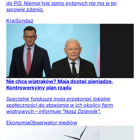
do PiS. Niemal tyle samo pytanych nie ma w tej
sprawie zdania.
Kraj
Sondaż
Nie chcą wiatraków? Mają dostać pieniądze.
Kontrowersyjny plan rządu
Specjalne fundusze mają przekonać lokalne
społeczności do stawiania w ich okolicy farm
wiatrowych – informuje "Nasz Dziennik".
Ekonomia
Obserwator mediów