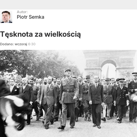
Autor:
Piotr Semka
Tęsknota za wielkością
Dodano:
wczoraj
6:30