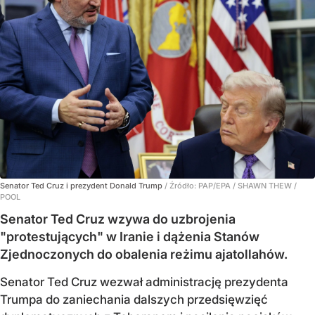
Senator Ted Cruz i prezydent Donald Trump
/ Źródło:
PAP/EPA
/
SHAWN THEW /
POOL
Senator Ted Cruz wzywa do uzbrojenia
"protestujących" w Iranie i dążenia Stanów
Zjednoczonych do obalenia reżimu ajatollahów.
Senator Ted Cruz wezwał administrację prezydenta
Trumpa do zaniechania dalszych przedsięwzięć