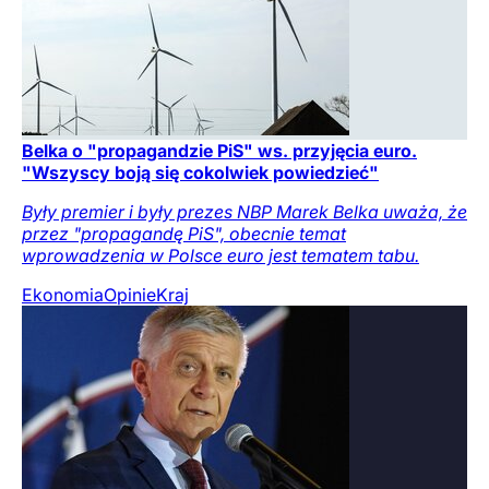
Belka o "propagandzie PiS" ws. przyjęcia euro.
"Wszyscy boją się cokolwiek powiedzieć"
Były premier i były prezes NBP Marek Belka uważa, że
przez "propagandę PiS", obecnie temat
wprowadzenia w Polsce euro jest tematem tabu.
Ekonomia
Opinie
Kraj