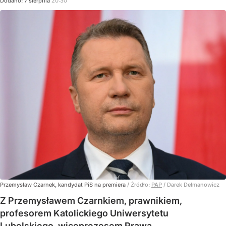
Dodano:
7
sierpnia
20:30
Przemysław Czarnek, kandydat PiS na premiera
/ Źródło:
PAP
/
Darek Delmanowicz
Z Przemysławem Czarnkiem, prawnikiem,
profesorem Katolickiego Uniwersytetu
Lubelskiego, wiceprezesem Prawa