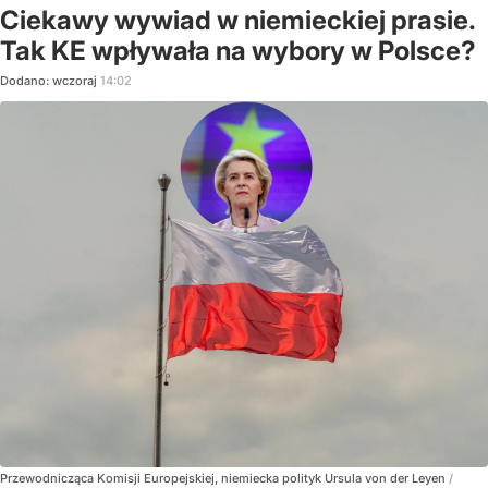
Ciekawy wywiad w niemieckiej prasie.
Tak KE wpływała na wybory w Polsce?
Dodano:
wczoraj
14:02
Przewodnicząca Komisji Europejskiej, niemiecka polityk Ursula von der Leyen
/