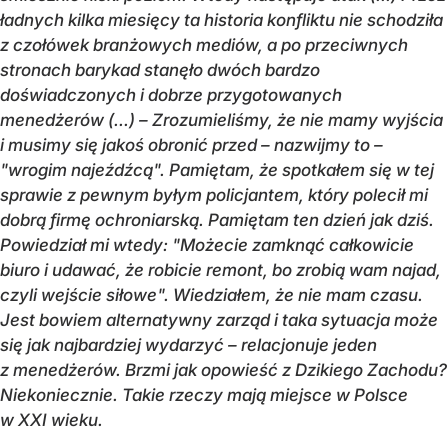
ładnych kilka miesięcy ta historia konfliktu nie schodziła
z czołówek branżowych mediów, a po przeciwnych
stronach barykad stanęło dwóch bardzo
doświadczonych i dobrze przygotowanych
menedżerów (...) – Zrozumieliśmy, że nie mamy wyjścia
i musimy się jakoś obronić przed – nazwijmy to –
"wrogim najeźdźcą". Pamiętam, że spotkałem się w tej
sprawie z pewnym byłym policjantem, który polecił mi
dobrą firmę ochroniarską. Pamiętam ten dzień jak dziś.
Powiedział mi wtedy: "Możecie zamknąć całkowicie
biuro i udawać, że robicie remont, bo zrobią wam najad,
czyli wejście siłowe". Wiedziałem, że nie mam czasu.
Jest bowiem alternatywny zarząd i taka sytuacja może
się jak najbardziej wydarzyć – relacjonuje jeden
z menedżerów. Brzmi jak opowieść z Dzikiego Zachodu?
Niekoniecznie. Takie rzeczy mają miejsce w Polsce
w XXI wieku.