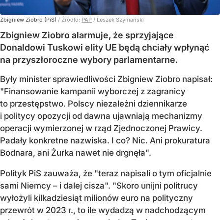
Zbigniew Ziobro (PiS)
/ Źródło:
PAP
/
Leszek Szymański
Zbigniew Ziobro alarmuje, że sprzyjające
Donaldowi Tuskowi elity UE będą chciały wpłynąć
na przyszłoroczne wybory parlamentarne.
Były minister sprawiedliwości Zbigniew Ziobro napisał:
"Finansowanie kampanii wyborczej z zagranicy
to przestępstwo. Polscy niezależni dziennikarze
i politycy opozycji od dawna ujawniają mechanizmy
operacji wymierzonej w rząd Zjednoczonej Prawicy.
Padały konkretne nazwiska. I co? Nic. Ani prokuratura
Bodnara, ani Żurka nawet nie drgnęła".
Polityk PiS zauważa, że "teraz napisali o tym oficjalnie
sami Niemcy – i dalej cisza". "Skoro unijni politrucy
wyłożyli kilkadziesiąt milionów euro na polityczny
przewrót w 2023 r., to ile wydadzą w nadchodzącym