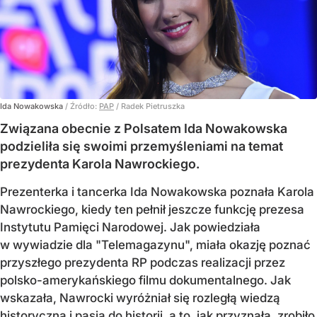
Ida Nowakowska
/ Źródło:
PAP
/
Radek Pietruszka
Związana obecnie z Polsatem Ida Nowakowska
podzieliła się swoimi przemyśleniami na temat
prezydenta Karola Nawrockiego.
Prezenterka i tancerka Ida Nowakowska poznała Karola
Nawrockiego, kiedy ten pełnił jeszcze funkcję prezesa
Instytutu Pamięci Narodowej. Jak powiedziała
w wywiadzie dla "Telemagazynu", miała okazję poznać
przyszłego prezydenta RP podczas realizacji przez
polsko-amerykańskiego filmu dokumentalnego. Jak
wskazała, Nawrocki wyróżniał się rozległą wiedzą
historyczną i pasją do historii, a to, jak przyznała, zrobiło