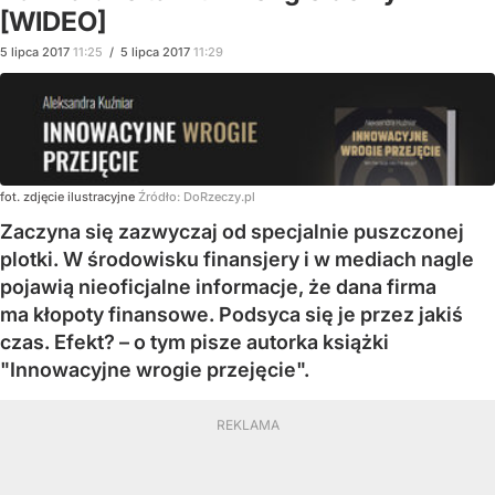
[WIDEO]
5
lipca
2017
11:25
/
5
lipca
2017
11:29
fot. zdjęcie ilustracyjne
Źródło:
DoRzeczy.pl
Zaczyna się zazwyczaj od specjalnie puszczonej
plotki. W środowisku finansjery i w mediach nagle
pojawią nieoficjalne informacje, że dana firma
ma kłopoty finansowe. Podsyca się je przez jakiś
czas. Efekt? – o tym pisze autorka książki
"Innowacyjne wrogie przejęcie".