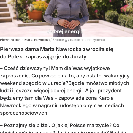
Pierwsza dama Marta Nawrocka
/ Źródło:
X
/
Kancelaria Prezydenta
Pierwsza dama Marta Nawrocka zwróciła się
do Polek, zapraszając je do Juraty.
–
Cześć dziewczyny! Mam dla Was wyjątkowe
zaproszenie.
Co powiecie na to, aby ostatni wakacyjny
weekend spędzić w Juracie?
Będzie mnóstwo młodych
ludzi i jeszcze więcej dobrej energii.
A ja i prezydent
będziemy tam dla Was
– zapowiada żona Karola
Nawrockiego w nagraniu udostępnionym w mediach
społecznościowych.
–
Poznajmy się bliżej. O jakiej Polsce marzycie?
Co
chciałybyście zmienić? Jakie macie pomysły?
Będzie