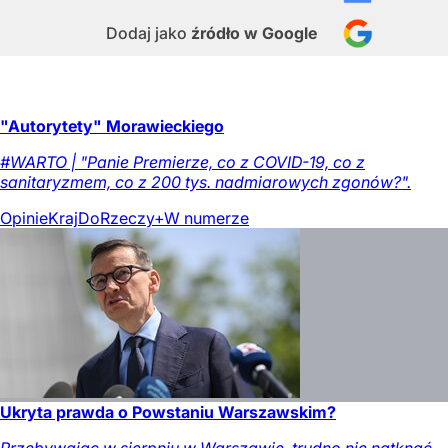
Dodaj jako
źródło w Google
"Autorytety" Morawieckiego
#WARTO | "Panie Premierze, co z COVID-19, co z
sanitaryzmem, co z 200 tys. nadmiarowych zgonów?".
Opinie
Kraj
DoRzeczy+
W numerze
Ukryta prawda o Powstaniu Warszawskim?
Przebywając w sierpniu w Warszawie, trudno nie natknąć