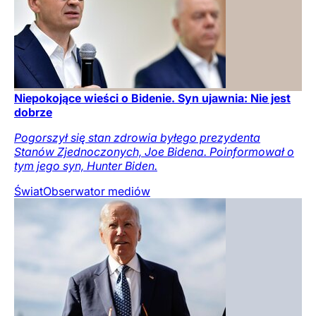
Niepokojące wieści o Bidenie. Syn ujawnia: Nie jest
dobrze
Pogorszył się stan zdrowia byłego prezydenta
Stanów Zjednoczonych, Joe Bidena. Poinformował o
tym jego syn, Hunter Biden.
Świat
Obserwator mediów