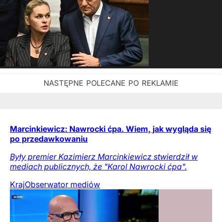
Marcinkiewicz: Nawrocki ćpa. Wiem, jak wygląda się
po przedawkowaniu
Były premier Kazimierz Marcinkiewicz stwierdził w
mediach publicznych, że "Karol Nawrocki ćpa".
Kraj
Obserwator mediów