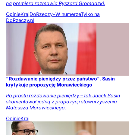
na premiera rozmawia Ryszard Gromadzki.
Opinie
Kraj
DoRzeczy+
W numerze
Tylko na
DoRzeczy.pl
"Rozdawanie pieniędzy przez państwo". Sasin
krytykuje propozycję Morawieckiego
Po prostu rozdawanie pieniędzy – tak Jacek Sasin
skomentował jedną z propozycji stowarzyszenia
Mateusza Morawieckiego.
Opinie
Kraj