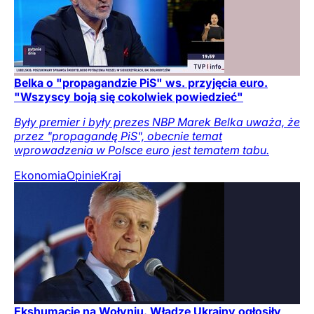
Belka o "propagandzie PiS" ws. przyjęcia euro.
"Wszyscy boją się cokolwiek powiedzieć"
Były premier i były prezes NBP Marek Belka uważa, że
przez "propagandę PiS", obecnie temat
wprowadzenia w Polsce euro jest tematem tabu.
Ekonomia
Opinie
Kraj
Ekshumacje na Wołyniu. Władze Ukrainy ogłosiły