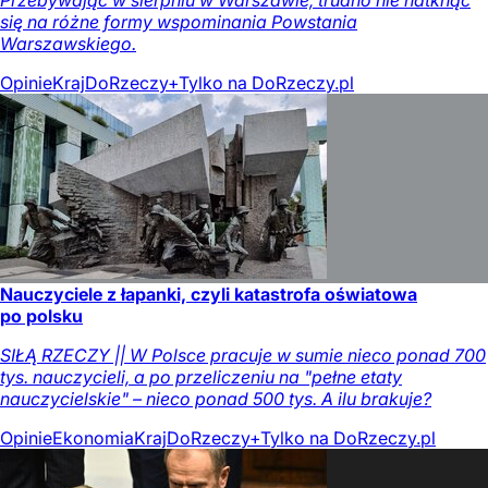
się na różne formy wspominania Powstania
Warszawskiego.
Opinie
Kraj
DoRzeczy+
Tylko na DoRzeczy.pl
Nauczyciele z łapanki, czyli katastrofa oświatowa
po polsku
SIŁĄ RZECZY || W Polsce pracuje w sumie nieco ponad 700
tys. nauczycieli, a po przeliczeniu na "pełne etaty
nauczycielskie" – nieco ponad 500 tys. A ilu brakuje?
Opinie
Ekonomia
Kraj
DoRzeczy+
Tylko na DoRzeczy.pl