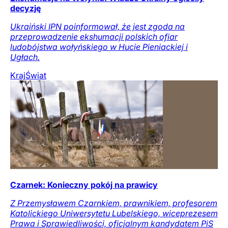
decyzję
Ukraiński IPN poinformował, że jest zgoda na
przeprowadzenie ekshumacji polskich ofiar
ludobójstwa wołyńskiego w Hucie Pieniackiej i
Ugłach.
Kraj
Świat
Czarnek: Konieczny pokój na prawicy
Z Przemysławem Czarnkiem, prawnikiem, profesorem
Katolickiego Uniwersytetu Lubelskiego, wiceprezesem
Prawa i Sprawiedliwości, oficjalnym kandydatem PiS