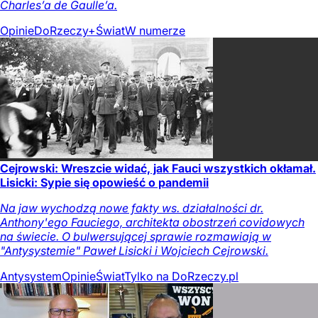
Charles’a de Gaulle’a.
Opinie
DoRzeczy+
Świat
W numerze
Cejrowski: Wreszcie widać, jak Fauci wszystkich okłamał.
Lisicki: Sypie się opowieść o pandemii
Na jaw wychodzą nowe fakty ws. działalności dr.
Anthony'ego Fauciego, architekta obostrzeń covidowych
na świecie. O bulwersującej sprawie rozmawiają w
"Antysystemie" Paweł Lisicki i Wojciech Cejrowski.
Antysystem
Opinie
Świat
Tylko na DoRzeczy.pl