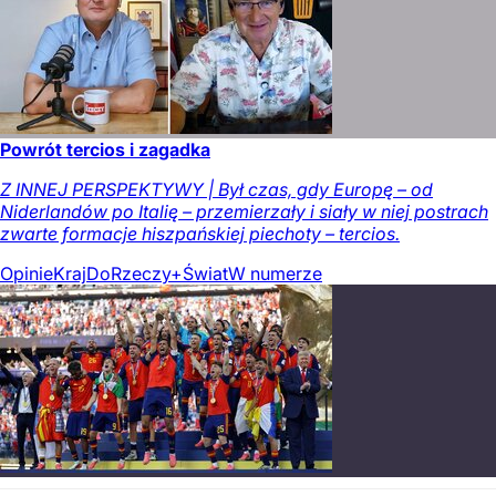
Powrót tercios i zagadka
Z INNEJ PERSPEKTYWY | Był czas, gdy Europę – od
Niderlandów po Italię – przemierzały i siały w niej postrach
zwarte formacje hiszpańskiej piechoty – tercios.
Opinie
Kraj
DoRzeczy+
Świat
W numerze