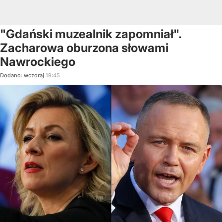
"Gdański muzealnik zapomniał".
Zacharowa oburzona słowami
Nawrockiego
Dodano:
wczoraj
19:45