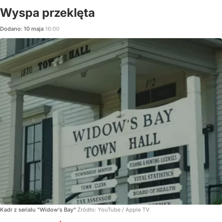
Wyspa przeklęta
Dodano:
10
maja
16:00
Kadr z serialu "Widow's Bay"
Źródło:
YouTube
/
Apple TV