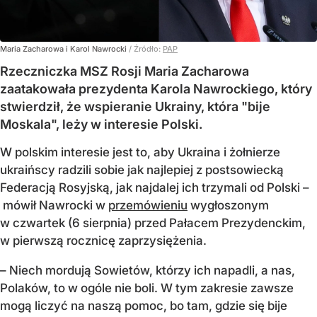
Maria Zacharowa i Karol Nawrocki
/ Źródło:
PAP
Rzeczniczka MSZ Rosji Maria Zacharowa
zaatakowała prezydenta Karola Nawrockiego, który
stwierdził, że wspieranie Ukrainy, która "bije
Moskala", leży w interesie Polski.
W polskim interesie jest to, aby Ukraina i żołnierze
ukraińscy radzili sobie jak najlepiej z postsowiecką
Federacją Rosyjską, jak najdalej ich trzymali od Polski –
mówił Nawrocki w
przemówieniu
wygłoszonym
w czwartek (6 sierpnia) przed Pałacem Prezydenckim,
w pierwszą rocznicę zaprzysiężenia.
– Niech mordują Sowietów, którzy ich napadli, a nas,
Polaków, to w ogóle nie boli. W tym zakresie zawsze
mogą liczyć na naszą pomoc, bo tam, gdzie się bije