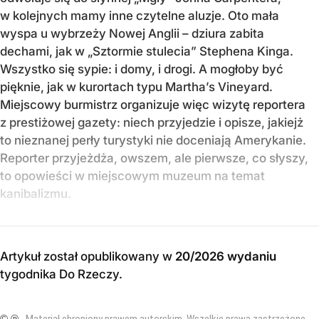
w kolejnych mamy inne czytelne aluzje. Oto mała
wyspa u wybrzeży Nowej Anglii – dziura zabita
dechami, jak w „Sztormie stulecia” Stephena Kinga.
Wszystko się sypie: i domy, i drogi. A mogłoby być
pięknie, jak w kurortach typu Martha’s Vineyard.
Miejscowy burmistrz organizuje więc wizytę reportera
z prestiżowej gazety: niech przyjedzie i opisze, jakiejż
to nieznanej perły turystyki nie doceniają Amerykanie.
Reporter przyjeżdża, owszem, ale pierwsze, co słyszy,
to opowieści w miejscowym muzeum na temat
kanibalizmu.
Artykuł został opublikowany w
20/2026 wydaniu
tygodnika Do Rzeczy
.
© ℗
Materiał chroniony prawem autorskim. Wszelkie prawa zastrzeżone.