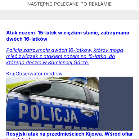
Atak nożem. 15-latek w ciężkim stanie, zatrzymano
dwóch 16-latków
Policja zatrzymała dwóch 16-latków, którzy mogą
mieć związek z atakiem nożem na 15-latka, do
którego doszło w Kamiennej Górze.
Kraj
Obserwator mediów
Rosyjski atak na przedmieściach Kijowa. Wśród ofiar