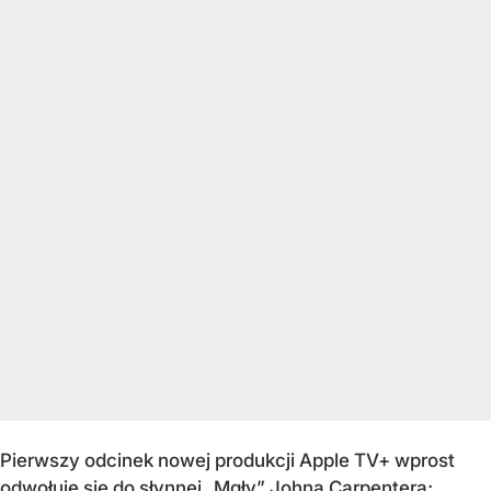
Pierwszy odcinek nowej produkcji Apple TV+ wprost
odwołuje się do słynnej „Mgły” Johna Carpentera;