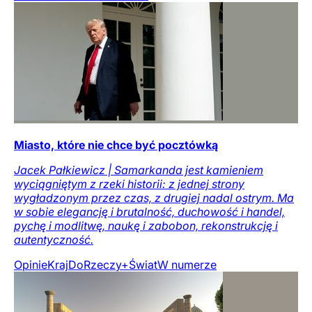
Miasto, które nie chce być pocztówką
Jacek Pałkiewicz | Samarkanda jest kamieniem
wyciągniętym z rzeki historii: z jednej strony
wygładzonym przez czas, z drugiej nadal ostrym. Ma
w sobie elegancję i brutalność, duchowość i handel,
pychę i modlitwę, naukę i zabobon, rekonstrukcję i
autentyczność.
Opinie
Kraj
DoRzeczy+
Świat
W numerze