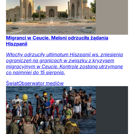
Migranci w Ceucie. Meloni odrzuciła żądania
Hiszpanii
Włochy odrzuciły ultimatum Hiszpanii ws. zniesienia
ograniczeń na granicach w związku z kryzysem
migracyjnym w Ceucie. Kontrole zostaną utrzymane
co najmniej do 15 sierpnia.
Świat
Obserwator mediów