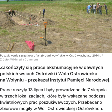
Poszukiwania szczątków ofiar zbrodni wołyńskiej w Ostrówkach, lato 2014 r.
/
Źródło:
Wikimedia Commons
Zakończyły się prace ekshumacyjne w dawnych
polskich wsiach Ostrówki i Wola Ostrowiecka
na Wołyniu – przekazał Instytut Pamięci Narodowej.
Prace ruszyły 13 lipca i były prowadzone do 7 sierpnia
w trzech lokalizacjach, które były wskazane podczas
kwietniowych prac poszukiwawczych. Przebadano
zbiorowe mogiły w Woli Ostrowieckiej i Ostrówkach.