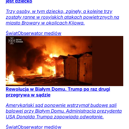
jest dziecko
Trzy osoby, w tym dziecko, zginęły, a kolejne trzy
zostały ranne w rosyjskich atakach powietrznych na
miasto Browary w okolicach Kijowa.
Świat
Obserwator mediów
Rewolucja w Białym Domu. Trump po raz drugi
przegrywa w sądzie
Amerykański sąd ponownie wstrzymał budowę sali
balowej przy Białym Domu. Administracja prezydenta
USA Donalda Trumpa zapowiada odwołanie.
Świat
Obserwator mediów