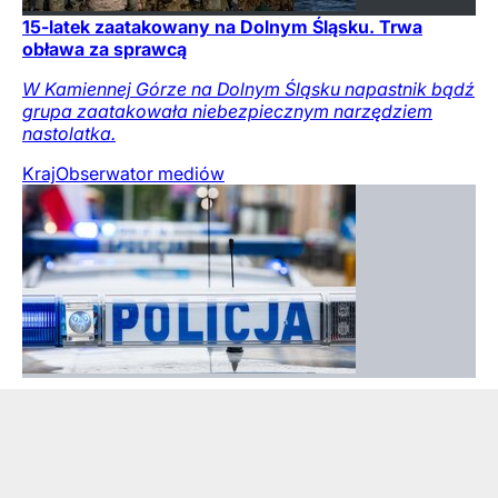
15-latek zaatakowany na Dolnym Śląsku. Trwa
obława za sprawcą
W Kamiennej Górze na Dolnym Śląsku napastnik bądź
grupa zaatakowała niebezpiecznym narzędziem
nastolatka.
Kraj
Obserwator mediów