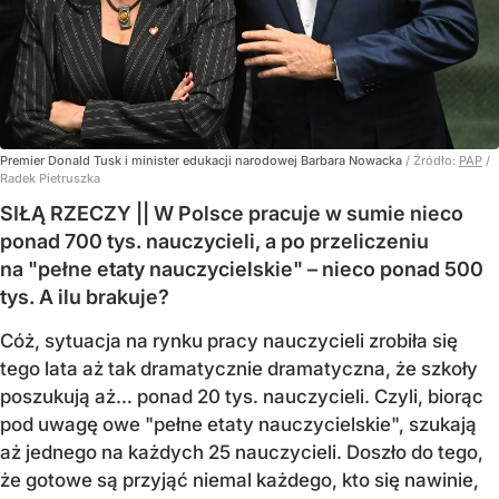
Premier Donald Tusk i minister edukacji narodowej Barbara Nowacka
/ Źródło:
PAP
/
Radek Pietruszka
SIŁĄ RZECZY || W Polsce pracuje w sumie nieco
ponad 700 tys. nauczycieli, a po przeliczeniu
na "pełne etaty nauczycielskie" – nieco ponad 500
tys. A ilu brakuje?
Cóż, sytuacja na rynku pracy nauczycieli zrobiła się
tego lata aż tak dramatycznie dramatyczna, że szkoły
poszukują aż… ponad 20 tys. nauczycieli. Czyli, biorąc
pod uwagę owe "pełne etaty nauczycielskie", szukają
aż jednego na każdych 25 nauczycieli. Doszło do tego,
że gotowe są przyjąć niemal każdego, kto się nawinie,