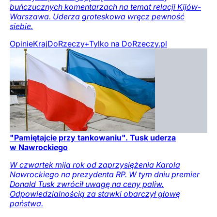
buńczucznych komentarzach na temat relacji Kijów-
Warszawa. Uderza groteskowa wręcz pewność
siebie.
Opinie
Kraj
DoRzeczy+
Tylko na DoRzeczy.pl
"Pamiętajcie przy tankowaniu". Tusk uderza
w Nawrockiego
W czwartek mija rok od zaprzysiężenia Karola
Nawrockiego na prezydenta RP. W tym dniu premier
Donald Tusk zwrócił uwagę na ceny paliw.
Odpowiedzialnością za stawki obarczył głowę
państwa.