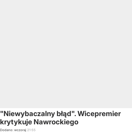
"Niewybaczalny błąd". Wicepremier
krytykuje Nawrockiego
Dodano:
wczoraj
21:55