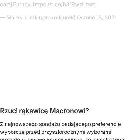
całej Europy.
https://t.co/b31RwzLzsm
— Marek Jurek (@marekjurek)
October 8, 2021
Rzuci rękawicę Macronowi?
Z najnowszego sondażu badającego preferencje
wyborcze przed przyszłorocznymi wyborami
prezydenckimi we Francji wynika, że kwestia tego,