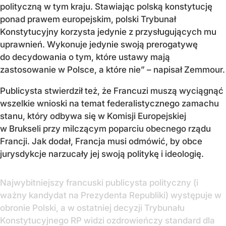
polityczną w tym kraju. Stawiając polską konstytucję
ponad prawem europejskim, polski Trybunał
Konstytucyjny korzysta jedynie z przysługujących mu
uprawnień. Wykonuje jedynie swoją prerogatywę
do decydowania o tym, które ustawy mają
zastosowanie w Polsce, a które nie” – napisał Zemmour.
Publicysta stwierdził też, że Francuzi muszą wyciągnąć
wszelkie wnioski na temat federalistycznego zamachu
stanu, który odbywa się w Komisji Europejskiej
w Brukseli przy milczącym poparciu obecnego rządu
Francji. Jak dodał, Francja musi odmówić, by obce
jurysdykcje narzucały jej swoją politykę i ideologię.
Najwybitniejszy francuski publicysta polityczny (i
ważny kandydat na Prezydenta Republiki) występuje w
obronie Polski, a w ostatniej decyzji Trybunału
Konstytucyjnego RP widzi ozdrowieńczy standard dla