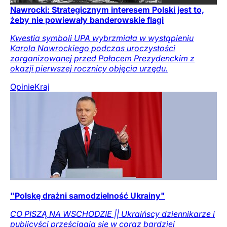
Nawrocki: Strategicznym interesem Polski jest to,
żeby nie powiewały banderowskie flagi
Kwestia symboli UPA wybrzmiała w wystąpieniu
Karola Nawrockiego podczas uroczystości
zorganizowanej przed Pałacem Prezydenckim z
okazji pierwszej rocznicy objęcia urzędu.
Opinie
Kraj
"Polskę drażni samodzielność Ukrainy"
CO PISZĄ NA WSCHODZIE || Ukraińscy dziennikarze i
publicyści prześcigają się w coraz bardziej