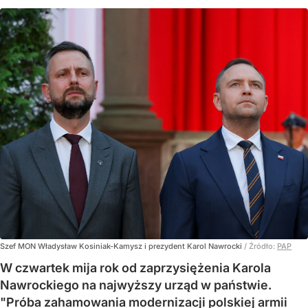
Szef MON Władysław Kosiniak-Kamysz i prezydent Karol Nawrocki
/ Źródło:
PAP
W czwartek mija rok od zaprzysiężenia Karola
Nawrockiego na najwyższy urząd w państwie.
"Próba zahamowania modernizacji polskiej armii