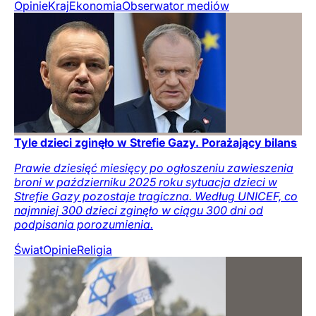
Opinie
Kraj
Ekonomia
Obserwator mediów
Tyle dzieci zginęło w Strefie Gazy. Porażający bilans
Prawie dziesięć miesięcy po ogłoszeniu zawieszenia
broni w październiku 2025 roku sytuacja dzieci w
Strefie Gazy pozostaje tragiczna. Według UNICEF, co
najmniej 300 dzieci zginęło w ciągu 300 dni od
podpisania porozumienia.
Świat
Opinie
Religia