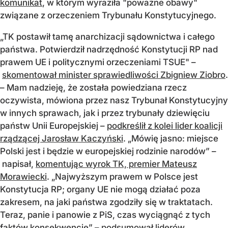
komunikat
, w którym wyraziła "poważne obawy"
związane z orzeczeniem Trybunału Konstytucyjnego.
„TK postawił tamę anarchizacji sądownictwa i całego
państwa. Potwierdził nadrzędność Konstytucji RP nad
prawem UE i politycznymi orzeczeniami TSUE" –
skomentował minister sprawiedliwości Zbigniew Ziobro
.
– Mam nadzieję, że została powiedziana rzecz
oczywista, mówiona przez nasz Trybunał Konstytucyjny
w innych sprawach, jak i przez trybunały dziewięciu
państw Unii Europejskiej –
podkreślił z kolei lider koalicji
rządzącej Jarosław Kaczyński
. „Mówię jasno: miejsce
Polski jest i będzie w europejskiej rodzinie narodów” –
napisał,
komentując wyrok TK, premier Mateusz
Morawiecki
. „Najwyższym prawem w Polsce jest
Konstytucja RP; organy UE nie mogą działać poza
zakresem, na jaki państwa zgodziły się w traktatach.
Teraz, panie i panowie z PiS, czas wyciągnąć z tych
faktów konsekwencje” –
podsumował liderów