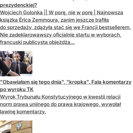
prezydenckiej?
Wojciech Golonka || W porę, nie w porę | Najnowsza
książka Érica Zemmoura, zanim jeszcze trafiła
do sprzedaży, zdążyła stać się we Francji bestsellerem.
Nie zadeklarowawszy oficjalnie startu w wyborach,
francuski publicysta objeżdża...
"Obawiałam się tego dnia", "kropka". Fala komentarzy
po wyroku TK
Wyrok Trybunału Konstytucyjnego w kwestii relacji
norm prawa unijnego do prawa krajowego, wywołał
lawinę komentarzy.