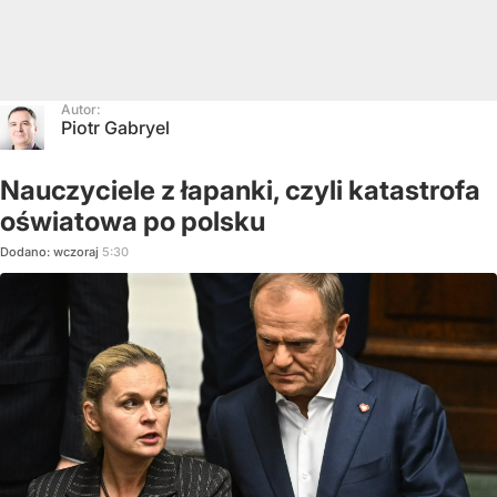
Autor:
Piotr Gabryel
Nauczyciele z łapanki, czyli katastrofa
oświatowa po polsku
Dodano:
wczoraj
5:30