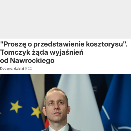
"Proszę o przedstawienie kosztorysu".
Tomczyk żąda wyjaśnień
od Nawrockiego
Dodano:
dzisiaj
6:22