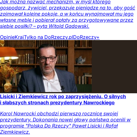
Jak można nazwać mechanizm, w myśl którego
gospodarz, żywiciel, przekazuje pieniądze na to, aby gość
zajmował kolejne pokoje, a w końcu wynajmował mu jego
własne meble i pobierał opłaty za przygotowywane przez
siebie posiłki? – pyta Witold Gadowski.
Opinie
Kraj
Tylko na DoRzeczy.pl
DoRzeczy+
Lisicki i Ziemkiewicz rok po zaprzysiężeniu. O silnych
i słabszych stronach prezydentury Nawrockiego
Karol Nawrocki obchodzi pierwszą rocznicę swojej
prezydentury. Dokonania nowej głowy państwa ocenili w
programie "Polska Do Rzeczy" Paweł Lisicki i Rafał
Ziemkiewicz.