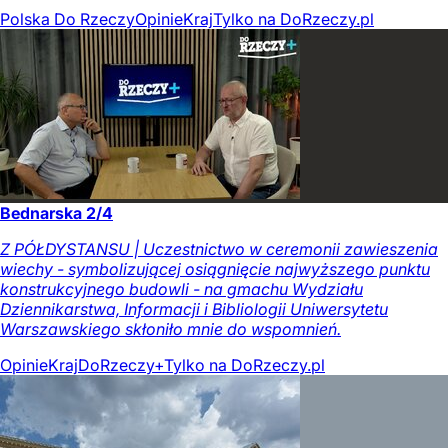
Polska Do Rzeczy
Opinie
Kraj
Tylko na DoRzeczy.pl
Bednarska 2/4
Z PÓŁDYSTANSU | Uczestnictwo w ceremonii zawieszenia
wiechy - symbolizującej osiągnięcie najwyższego punktu
konstrukcyjnego budowli - na gmachu Wydziału
Dziennikarstwa, Informacji i Bibliologii Uniwersytetu
Warszawskiego skłoniło mnie do wspomnień.
Opinie
Kraj
DoRzeczy+
Tylko na DoRzeczy.pl