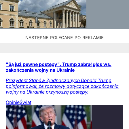
"Są już pewne postępy". Trump zabrał głos ws.
zakończenia wojny na Ukrainie
Prezydent Stanów Zjednoczonych Donald Trump
poinformował, że rozmowy dotyczące zakończenia
wojny na Ukrainie przynoszą postępy.
Opinie
Świat