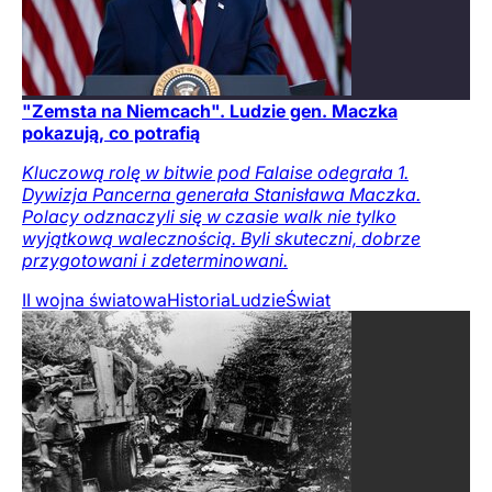
"Zemsta na Niemcach". Ludzie gen. Maczka
pokazują, co potrafią
Kluczową rolę w bitwie pod Falaise odegrała 1.
Dywizja Pancerna generała Stanisława Maczka.
Polacy odznaczyli się w czasie walk nie tylko
wyjątkową walecznością. Byli skuteczni, dobrze
przygotowani i zdeterminowani.
II wojna światowa
Historia
Ludzie
Świat