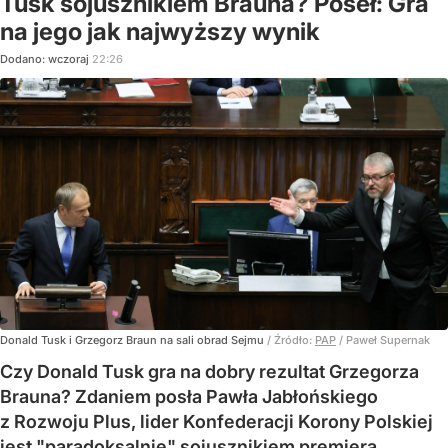
Tusk sojusznikiem Brauna? Poseł: Gra
na jego jak najwyższy wynik
Dodano:
wczoraj
22:26
Donald Tusk i Grzegorz Braun na sali obrad Sejmu
/ Źródło:
PAP
/
Paweł Supernak
Czy Donald Tusk gra na dobry rezultat Grzegorza
Brauna? Zdaniem posła Pawła Jabłońskiego
z Rozwoju Plus, lider Konfederacji Korony Polskiej
jest "paradoksalnie" sojusznikiem premiera