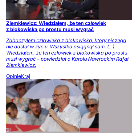
Ziemkiewicz: Wiedziałem, że ten człowiek
z blokowiska po prostu musi wygrać
Zobaczyłem człowieka z blokowiska, który niczego
nie dostał w życiu. Wszystko osiągnął sam. (...)
Wiedziałem, że ten człowiek z blokowiska po prostu
musi wygrać – powiedział o Karolu Nawrockim Rafał
Ziemkiewicz.
Opinie
Kraj