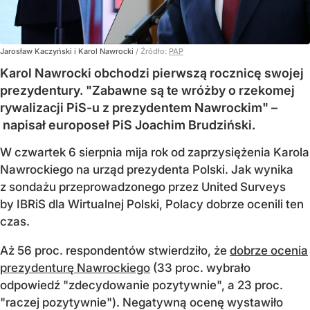
Jarosław Kaczyński i Karol Nawrocki
/ Źródło:
PAP
Karol Nawrocki obchodzi pierwszą rocznicę swojej
prezydentury. "Zabawne są te wróżby o rzekomej
rywalizacji PiS-u z prezydentem Nawrockim" –
napisał europoseł PiS Joachim Brudziński.
W czwartek 6 sierpnia mija rok od zaprzysiężenia Karola
Nawrockiego na urząd prezydenta Polski. Jak wynika
z sondażu przeprowadzonego przez United Surveys
by IBRiS dla Wirtualnej Polski, Polacy dobrze ocenili ten
czas.
Aż 56 proc. respondentów stwierdziło, że
dobrze ocenia
prezydenturę Nawrockiego
(33 proc. wybrało
odpowiedź "zdecydowanie pozytywnie", a 23 proc.
"raczej pozytywnie"). Negatywną ocenę wystawiło