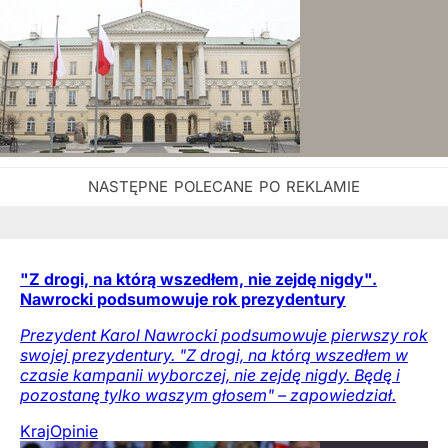
"Z drogi, na którą wszedłem, nie zejdę nigdy".
Nawrocki podsumowuje rok prezydentury
Prezydent Karol Nawrocki podsumowuje pierwszy rok
swojej prezydentury. "Z drogi, na którą wszedłem w
czasie kampanii wyborczej, nie zejdę nigdy. Będę i
pozostanę tylko waszym głosem" – zapowiedział.
Kraj
Opinie