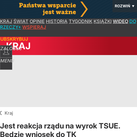
ROZWIŃ
▼
KRAJ
ŚWIAT
OPINIE
HISTORIA
TYGODNIK
KSIĄŻKI
WIDEO
DO
RZECZY+
WSPIERAJ
SUBSKRYBUJ
KRAJ
ZALOGUJ
MENU
Kraj
Jest reakcja rządu na wyrok TSUE.
Będzie wniosek do TK