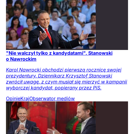
"Nie walczył tylko z kandydatami". Stanowski
o Nawrockim
Karol Nawrocki obchodzi pierwszą rocznicę swojej
prezydentury. Dziennikarz Krzysztof Stanowski
zwrócił uwagę, z czym musiał się mierzyć w kampanii
wyborczej kandydat, popierany przez PiS.
Opinie
Kraj
Obserwator mediów