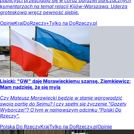
publicyści prześcigają się w coraz bardziej buńczucznych
komentarzach na temat relacji Kijów-Warszawa. Uderza
groteskowa wręcz pewność siebie.
Opinie
Kraj
DoRzeczy+
Tylko na DoRzeczy.pl
Lisicki: "GW" daje Morawieckiemu szansę. Ziemkiewicz:
Mam nadzieję, że się mylą
Czy Mateusz Morawiecki będzie w stanie wprowadzić
swoją partię do Sejmu? I czy spełni się życzenie "Gazety
Wyborczej"? O tym w najnowszym odcinku "Polski Do
Rzeczy".
Polska Do Rzeczy
Kraj
Tylko na DoRzeczy.pl
Opinie