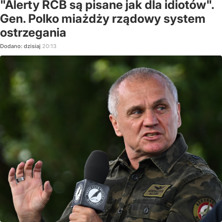
"Alerty RCB są pisane jak dla idiotów".
Gen. Polko miażdży rządowy system
ostrzegania
Dodano:
dzisiaj
20:13