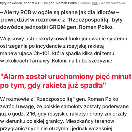
Były dowódca jednostki GROM gen. Roman Polko
/ Źródło:
PAP
/
Adam Warżawa
– Alerty RCB w ogóle są pisane jak dla idiotów –
powiedział w rozmowie z "Rzeczpospolitą" były
dowódca jednostki GROM gen. Roman Polko.
Wojskowy ostro skrytykował funkcjonowanie systemu
ostrzegania po incydencie z rosyjską rakietą
manewrującą Ch-101, która spadła kilka dni temu
w okolicach Tarnawy-Kolonii na Lubelszczyźnie.
"Alarm został uruchomiony pięć minut
po tym, gdy rakieta już spadła"
W rozmowie z "Rzeczpospolitą" gen. Roman Polko
zwrócił uwagę, że polskie samoloty zostały poderwane
już o godz. 2.16, gdy rosyjskie rakiety i drony zmierzały
w kierunku polskiej granicy. Mieszkańcy terenów
przygranicznych nie otrzymali jednak wcześniej