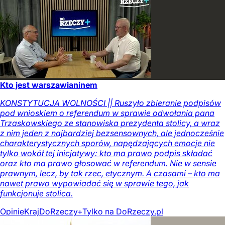
Kto jest warszawianinem
KONSTYTUCJA WOLNOŚCI || Ruszyło zbieranie podpisów
pod wnioskiem o referendum w sprawie odwołania pana
Trzaskowskiego ze stanowiska prezydenta stolicy, a wraz
z nim jeden z najbardziej bezsensownych, ale jednocześnie
charakterystycznych sporów, napędzających emocje nie
tylko wokół tej inicjatywy: kto ma prawo podpis składać
oraz kto ma prawo głosować w referendum. Nie w sensie
prawnym, lecz, by tak rzec, etycznym. A czasami – kto ma
nawet prawo wypowiadać się w sprawie tego, jak
funkcjonuje stolica.
Opinie
Kraj
DoRzeczy+
Tylko na DoRzeczy.pl