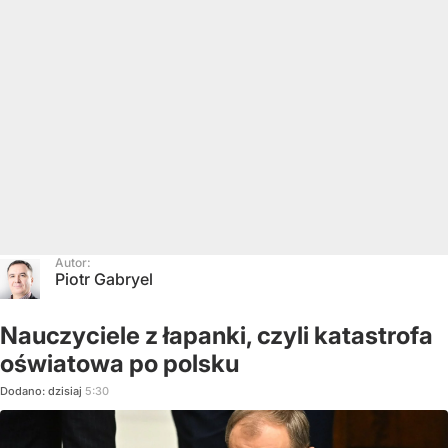
Autor:
Piotr Gabryel
Nauczyciele z łapanki, czyli katastrofa
oświatowa po polsku
Dodano:
dzisiaj
5:30