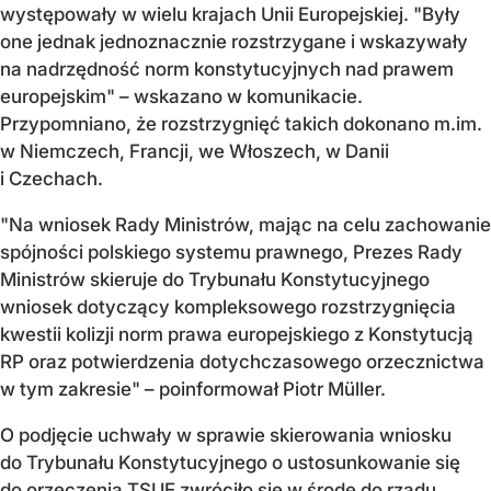
występowały w wielu krajach Unii Europejskiej. "Były
one jednak jednoznacznie rozstrzygane i wskazywały
na nadrzędność norm konstytucyjnych nad prawem
europejskim" – wskazano w komunikacie.
Przypomniano, że rozstrzygnięć takich dokonano m.im.
w Niemczech, Francji, we Włoszech, w Danii
i Czechach.
"Na wniosek Rady Ministrów, mając na celu zachowanie
spójności polskiego systemu prawnego, Prezes Rady
Ministrów skieruje do Trybunału Konstytucyjnego
wniosek dotyczący kompleksowego rozstrzygnięcia
kwestii kolizji norm prawa europejskiego z Konstytucją
RP oraz potwierdzenia dotychczasowego orzecznictwa
w tym zakresie" – poinformował Piotr Müller.
O podjęcie uchwały w sprawie skierowania wniosku
do Trybunału Konstytucyjnego o ustosunkowanie się
do orzeczenia TSUE zwróciło się w środę do rządu