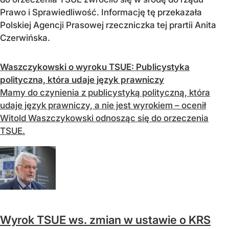
Prawo i Sprawiedliwość. Informację tę przekazała
Polskiej Agencji Prasowej rzeczniczka tej prartii Anita
Czerwińska.
Waszczykowski o wyroku TSUE: Publicystyka
polityczna, która udaje język prawniczy
Mamy do czynienia z publicystyką polityczną, która
udaje język prawniczy, a nie jest wyrokiem – ocenił
Witold Waszczykowski odnosząc się do orzeczenia
TSUE.
Wyrok TSUE ws. zmian w ustawie o KRS