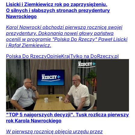
Lisicki i Ziemkiewicz rok po zaprzysiężeniu.
O silnych i słabszych stronach prezydentury
Nawrockiego
Karol Nawrocki obchodzi pierwszą rocznicę swojej
prezydentury. Dokonania nowej głowy państwa
ocenili w programie "Polska Do Rzeczy" Paweł Lisicki
i Rafał Ziemkiewicz.
Polska Do Rzeczy
Opinie
Kraj
Tylko na DoRzeczy.pl
"TOP 5 najgorszych decyzji". Tusk rozlicza pierwszy
rok Karola Nawrockiego
W pierwszą rocznicę objęcia urzędu przez