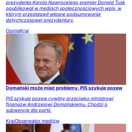
prezydenta Karola Nawrockiego premier Donald Tusk
opublikował w mediach społecznościowych wpis, w
którym przedstawił własne podsumowanie
dotychczasowej prezydentury.
Opinie
Kraj
Domański może mieć problemy. PiS szykuje pozew
PiS szykuje pozew cywilny przeciwko ministrowi
finansów Andrzejowi Domańskiemu. Chodzi o
subwencję dla partii.
Kraj
Obserwator mediów