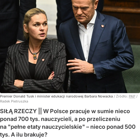
Premier Donald Tusk i minister edukacji narodowej Barbara Nowacka
/ Źródło:
PAP
/
Radek Pietruszka
SIŁĄ RZECZY || W Polsce pracuje w sumie nieco
ponad 700 tys. nauczycieli, a po przeliczeniu
na "pełne etaty nauczycielskie" – nieco ponad 500
tys. A ilu brakuje?