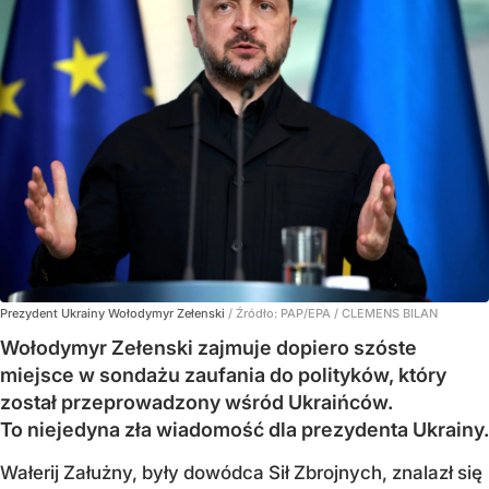
Prezydent Ukrainy Wołodymyr Zełenski
/ Źródło:
PAP/EPA
/
CLEMENS BILAN
Wołodymyr Zełenski zajmuje dopiero szóste
miejsce w sondażu zaufania do polityków, który
został przeprowadzony wśród Ukraińców.
To niejedyna zła wiadomość dla prezydenta Ukrainy.
Wałerij Załużny, były dowódca Sił Zbrojnych, znalazł się