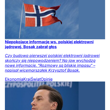
Niepokojące informacje ws. polskiej elektrowni
jądrowej. Bosak zabrał głos
Czy budowa pierwszej polskiej elektrowni jądrowej
skończy się niepowodzeniem? Na jaw wychodzą
nowe informacje. "Rozmowy są bliskie impasu” –
napisał wicemarszałek Krzysztof Bosak.
Ekonomia
Kraj
Świat
Opinie