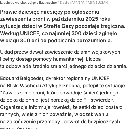
Izraelskie wojsko, zdjęcie ilustracyjne
/ Źródło:
PAP/EPA
/
ABIR SULTAN
Prawie dziesięć miesięcy po ogłoszeniu
zawieszenia broni w październiku 2025 roku
sytuacja dzieci w Strefie Gazy pozostaje tragiczna.
Według UNICEF, co najmniej 300 dzieci zginęło
w ciągu 300 dni od podpisania porozumienia.
Układ przewidywał zawieszenie działań wojskowych
i pełny dostęp pomocy humanitarnej. Liczba
ta odpowiada średnio śmierci jednego dziecka dziennie.
Edouard Beigbeder, dyrektor regionalny UNICEF
na Bliski Wschód i Afrykę Północną, potępił tę sytuację.
"Zawieszenie broni, które powoduje śmierć jednego
dziecka dziennie, jest porażką dzieci" – stwierdził.
Organizacja informuje również, że setki dzieci zostało
rannych, wiele z nich poważnie, w oczekiwaniu
na zakończenie przemocy i powrót do bezpiecznych
warunków życia.