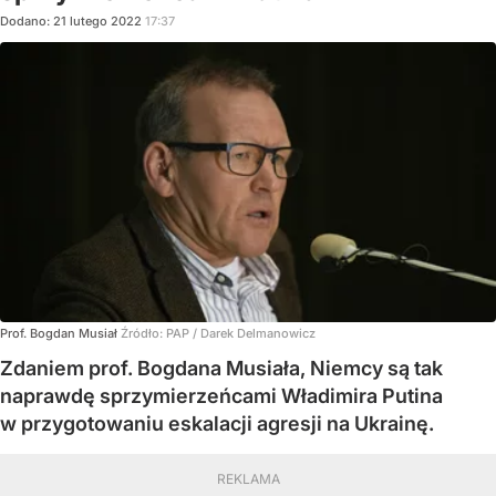
Dodano:
21
lutego
2022
17:37
Prof. Bogdan Musiał
Źródło:
PAP
/
Darek Delmanowicz
Zdaniem prof. Bogdana Musiała, Niemcy są tak
naprawdę sprzymierzeńcami Władimira Putina
w przygotowaniu eskalacji agresji na Ukrainę.