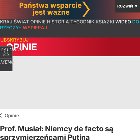
ROZWIŃ
▼
KRAJ
ŚWIAT
OPINIE
HISTORIA
TYGODNIK
KSIĄŻKI
WIDEO
DO
RZECZY+
WSPIERAJ
SUBSKRYBUJ
OPINIE
ZALOGUJ
MENU
Opinie
Prof. Musiał: Niemcy de facto są
sprzymierzeńcami Putina