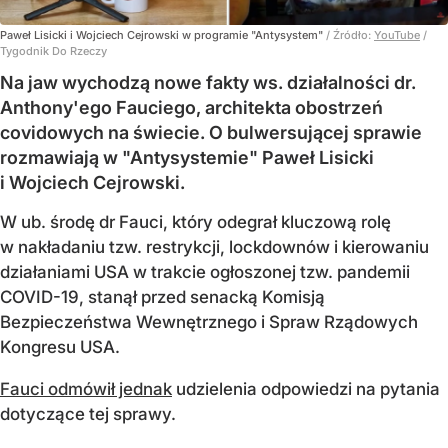
Paweł Lisicki i Wojciech Cejrowski w programie "Antysystem"
/ Źródło:
YouTube
/
Tygodnik Do Rzeczy
Na jaw wychodzą nowe fakty ws. działalności dr.
Anthony'ego Fauciego, architekta obostrzeń
covidowych na świecie. O bulwersującej sprawie
rozmawiają w "Antysystemie" Paweł Lisicki
i Wojciech Cejrowski.
W ub. środę dr Fauci, który odegrał kluczową rolę
w nakładaniu tzw. restrykcji, lockdownów i kierowaniu
działaniami USA w trakcie ogłoszonej tzw. pandemii
COVID-19, stanął przed senacką Komisją
Bezpieczeństwa Wewnętrznego i Spraw Rządowych
Kongresu USA.
Fauci odmówił jednak
udzielenia odpowiedzi na pytania
dotyczące tej sprawy.