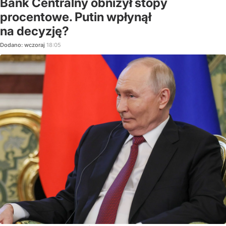
Bank Centralny obniżył stopy
procentowe. Putin wpłynął
na decyzję?
Dodano:
wczoraj
18:05