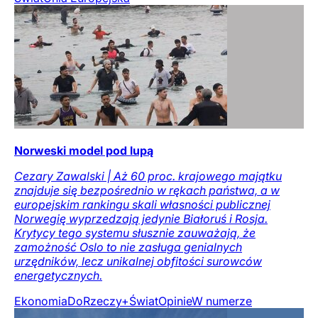
Norweski model pod lupą
Cezary Zawalski | Aż 60 proc. krajowego majątku
znajduje się bezpośrednio w rękach państwa, a w
europejskim rankingu skali własności publicznej
Norwegię wyprzedzają jedynie Białoruś i Rosja.
Krytycy tego systemu słusznie zauważają, że
zamożność Oslo to nie zasługa genialnych
urzędników, lecz unikalnej obfitości surowców
energetycznych.
Ekonomia
DoRzeczy+
Świat
Opinie
W numerze