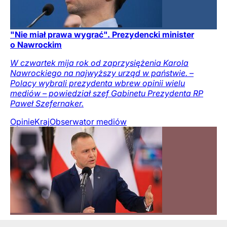
"Nie miał prawa wygrać". Prezydencki minister
o Nawrockim
W czwartek mija rok od zaprzysiężenia Karola
Nawrockiego na najwyższy urząd w państwie. –
Polacy wybrali prezydenta wbrew opinii wielu
mediów – powiedział szef Gabinetu Prezydenta RP
Paweł Szefernaker.
Opinie
Kraj
Obserwator mediów