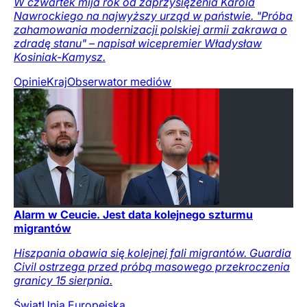
W czwartek mija rok od zaprzysiężenia Karola
Nawrockiego na najwyższy urząd w państwie. "Próba
zahamowania modernizacji polskiej armii zakrawa o
zdradę stanu" – napisał wicepremier Władysław
Kosiniak-Kamysz.
Opinie
Kraj
Obserwator mediów
Alarm w Ceucie. Jest data kolejnego szturmu
migrantów
Hiszpania obawia się kolejnej fali migrantów. Guardia
Civil ostrzega przed próbą masowego przekroczenia
granicy 15 sierpnia.
Świat
Unia Europejska