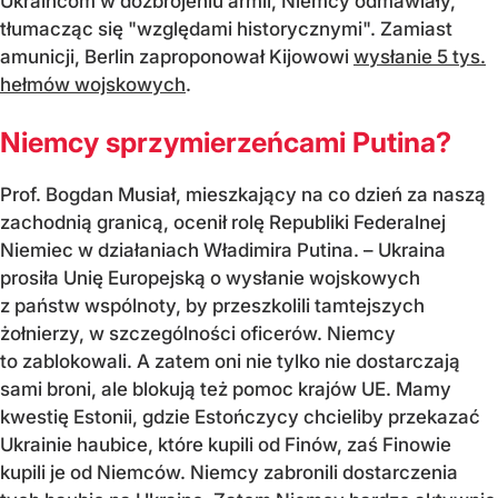
Ukraińcom w dozbrojeniu armii, Niemcy odmawiały,
tłumacząc się "względami historycznymi". Zamiast
amunicji, Berlin zaproponował Kijowowi
wysłanie 5 tys.
hełmów wojskowych
.
Niemcy sprzymierzeńcami Putina?
Prof. Bogdan Musiał, mieszkający na co dzień za naszą
zachodnią granicą, ocenił rolę Republiki Federalnej
Niemiec w działaniach Władimira Putina. – Ukraina
prosiła Unię Europejską o wysłanie wojskowych
z państw wspólnoty, by przeszkolili tamtejszych
żołnierzy, w szczególności oficerów. Niemcy
to zablokowali. A zatem oni nie tylko nie dostarczają
sami broni, ale blokują też pomoc krajów UE. Mamy
kwestię Estonii, gdzie Estończycy chcieliby przekazać
Ukrainie haubice, które kupili od Finów, zaś Finowie
kupili je od Niemców. Niemcy zabronili dostarczenia