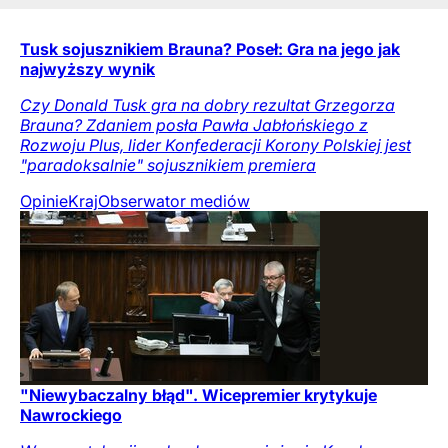
Tusk sojusznikiem Brauna? Poseł: Gra na jego jak
najwyższy wynik
Czy Donald Tusk gra na dobry rezultat Grzegorza
Brauna? Zdaniem posła Pawła Jabłońskiego z
Rozwoju Plus, lider Konfederacji Korony Polskiej jest
"paradoksalnie" sojusznikiem premiera
Opinie
Kraj
Obserwator mediów
"Niewybaczalny błąd". Wicepremier krytykuje
Nawrockiego