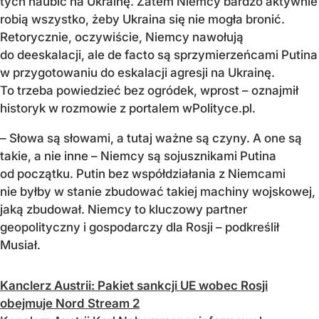
tych haubic na Ukrainę. Zatem Niemcy bardzo aktywnie
robią wszystko, żeby Ukraina się nie mogła bronić.
Retorycznie, oczywiście, Niemcy nawołują
do deeskalacji, ale de facto są sprzymierzeńcami Putina
w przygotowaniu do eskalacji agresji na Ukrainę.
To trzeba powiedzieć bez ogródek, wprost – oznajmił
historyk w rozmowie z portalem wPolityce.pl.
– Słowa są słowami, a tutaj ważne są czyny. A one są
takie, a nie inne – Niemcy są sojusznikami Putina
od początku. Putin bez współdziałania z Niemcami
nie byłby w stanie zbudować takiej machiny wojskowej,
jaką zbudował. Niemcy to kluczowy partner
geopolityczny i gospodarczy dla Rosji – podkreślił
Musiał.
Kanclerz Austrii: Pakiet sankcji UE wobec Rosji
obejmuje Nord Stream 2