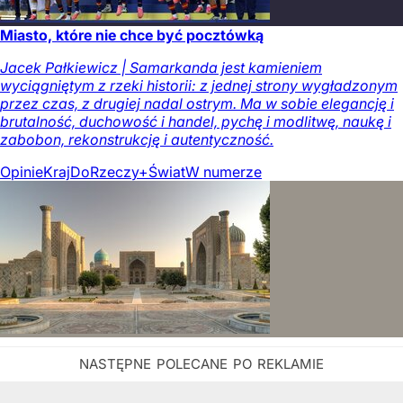
Miasto, które nie chce być pocztówką
Jacek Pałkiewicz | Samarkanda jest kamieniem
wyciągniętym z rzeki historii: z jednej strony wygładzonym
przez czas, z drugiej nadal ostrym. Ma w sobie elegancję i
brutalność, duchowość i handel, pychę i modlitwę, naukę i
zabobon, rekonstrukcję i autentyczność.
Opinie
Kraj
DoRzeczy+
Świat
W numerze