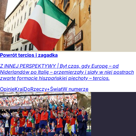
Powrót tercios i zagadka
Z INNEJ PERSPEKTYWY | Był czas, gdy Europę – od
Niderlandów po Italię – przemierzały i siały w niej postrach
zwarte formacje hiszpańskiej piechoty – tercios.
Opinie
Kraj
DoRzeczy+
Świat
W numerze