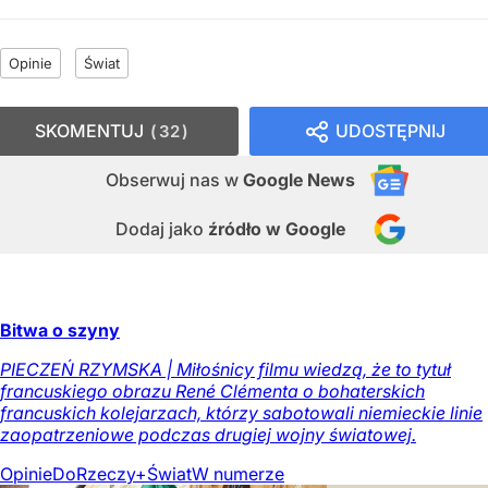
Opinie
Świat
SKOMENTUJ
UDOSTĘPNIJ
32
Obserwuj nas
w
Google News
Dodaj jako
źródło w Google
Bitwa o szyny
PIECZEŃ RZYMSKA | Miłośnicy filmu wiedzą, że to tytuł
francuskiego obrazu René Clémenta o bohaterskich
francuskich kolejarzach, którzy sabotowali niemieckie linie
zaopatrzeniowe podczas drugiej wojny światowej.
Opinie
DoRzeczy+
Świat
W numerze