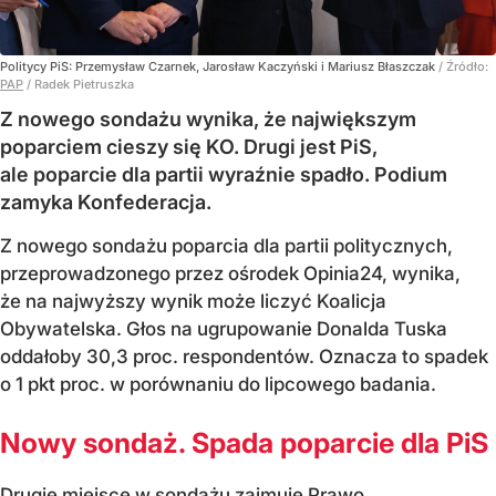
Politycy PiS: Przemysław Czarnek, Jarosław Kaczyński i Mariusz Błaszczak
/ Źródło:
PAP
/
Radek Pietruszka
Z nowego sondażu wynika, że największym
poparciem cieszy się KO. Drugi jest PiS,
ale poparcie dla partii wyraźnie spadło. Podium
zamyka Konfederacja.
Z nowego sondażu poparcia dla partii politycznych,
przeprowadzonego przez ośrodek Opinia24, wynika,
że na najwyższy wynik może liczyć Koalicja
Obywatelska. Głos na ugrupowanie Donalda Tuska
oddałoby 30,3 proc. respondentów. Oznacza to spadek
o 1 pkt proc. w porównaniu do lipcowego badania.
Nowy sondaż. Spada poparcie dla PiS
Drugie miejsce w sondażu zajmuje Prawo