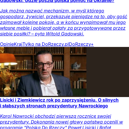
Gadowski: Gdzie poszła polska pomoc na Ukrainie?
Jak można nazwać mechanizm, w myśl którego
gospodarz, żywiciel, przekazuje pieniądze na to, aby gość
zajmował kolejne pokoje, a w końcu wynajmował mu jego
własne meble i pobierał opłaty za przygotowywane przez
siebie posiłki? – pyta Witold Gadowski.
Opinie
Kraj
Tylko na DoRzeczy.pl
DoRzeczy+
Lisicki i Ziemkiewicz rok po zaprzysiężeniu. O silnych
i słabszych stronach prezydentury Nawrockiego
Karol Nawrocki obchodzi pierwszą rocznicę swojej
prezydentury. Dokonania nowej głowy państwa ocenili w
programie "Polska Do Rzeczy" Paweł Lisicki i Rafał