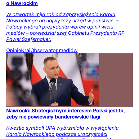
o Nawrockim
W czwartek mija rok od zaprzysiężenia Karola
Nawrockiego na najwyższy urząd w państwie. –
Polacy wybrali prezydenta wbrew opinii wielu
mediów – powiedział szef Gabinetu Prezydenta RP
Paweł Szefernaker.
Opinie
Kraj
Obserwator mediów
Nawrocki: Strategicznym interesem Polski jest to,
żeby nie powiewały banderowskie flagi
Kwestia symboli UPA wybrzmiała w wystąpieniu
Karola Nawrockiego podczas uroczystości