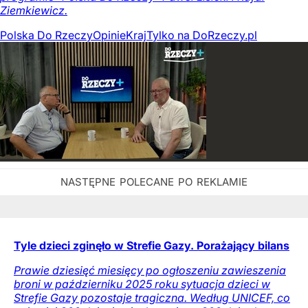
Ziemkiewicz.
Polska Do Rzeczy
Opinie
Kraj
Tylko na DoRzeczy.pl
Tyle dzieci zginęło w Strefie Gazy. Porażający bilans
Prawie dziesięć miesięcy po ogłoszeniu zawieszenia
broni w październiku 2025 roku sytuacja dzieci w
Strefie Gazy pozostaje tragiczna. Według UNICEF, co