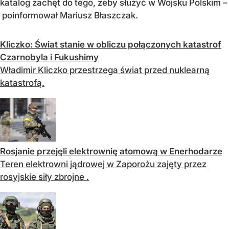
katalog zachęt do tego, żeby służyć w Wojsku Polskim –
poinformował Mariusz Błaszczak.
Kliczko: Świat stanie w obliczu połączonych katastrof
Czarnobyla i Fukushimy
Władimir Kliczko przestrzega świat przed nuklearną
katastrofą.
Rosjanie przejęli elektrownię atomową w Enerhodarze
Teren elektrowni jądrowej w Zaporożu zajęty przez
rosyjskie siły zbrojne .