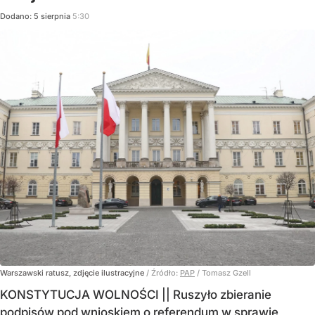
Dodano:
5
sierpnia
5:30
Warszawski ratusz, zdjęcie ilustracyjne
/ Źródło:
PAP
/
Tomasz Gzell
KONSTYTUCJA WOLNOŚCI || Ruszyło zbieranie
podpisów pod wnioskiem o referendum w sprawie