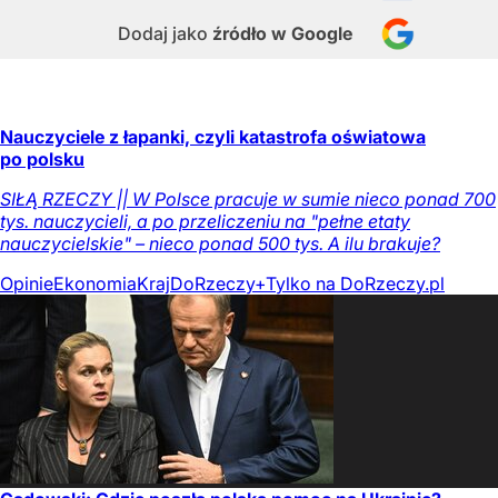
Dodaj jako
źródło w Google
Nauczyciele z łapanki, czyli katastrofa oświatowa
po polsku
SIŁĄ RZECZY || W Polsce pracuje w sumie nieco ponad 700
tys. nauczycieli, a po przeliczeniu na "pełne etaty
nauczycielskie" – nieco ponad 500 tys. A ilu brakuje?
Opinie
Ekonomia
Kraj
DoRzeczy+
Tylko na DoRzeczy.pl