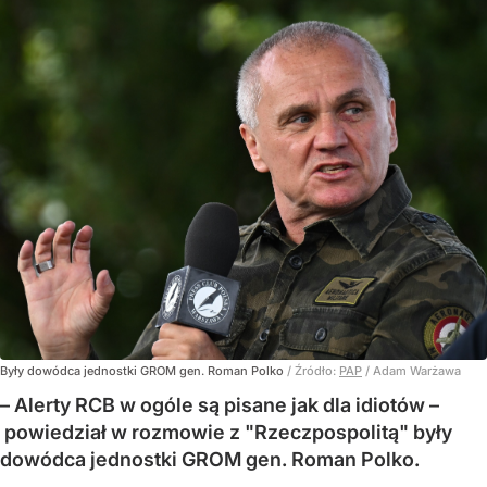
Były dowódca jednostki GROM gen. Roman Polko
/ Źródło:
PAP
/
Adam Warżawa
– Alerty RCB w ogóle są pisane jak dla idiotów –
powiedział w rozmowie z "Rzeczpospolitą" były
dowódca jednostki GROM gen. Roman Polko.