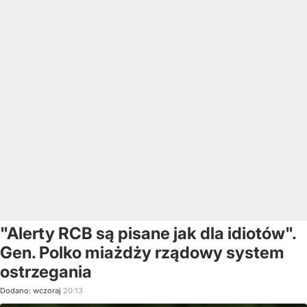
"Alerty RCB są pisane jak dla idiotów".
Gen. Polko miażdży rządowy system
ostrzegania
Dodano:
wczoraj
20:13