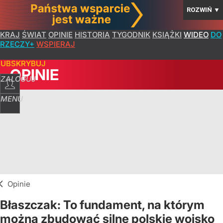
ROZWIŃ
▼
KRAJ
ŚWIAT
OPINIE
HISTORIA
TYGODNIK
KSIĄŻKI
WIDEO
DO
RZECZY+
WSPIERAJ
SUBSKRYBUJ
OPINIE
ZALOGUJ
MENU
Opinie
Błaszczak: To fundament, na którym
można zbudować silne polskie wojsko