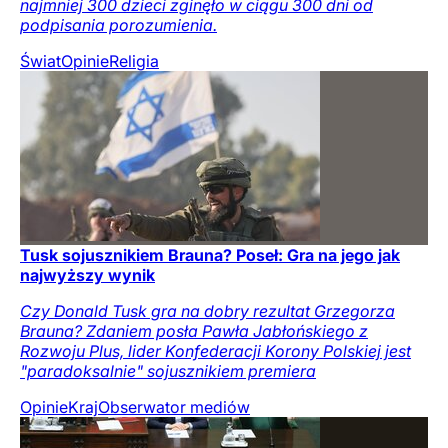
najmniej 300 dzieci zginęło w ciągu 300 dni od
podpisania porozumienia.
Świat
Opinie
Religia
Tusk sojusznikiem Brauna? Poseł: Gra na jego jak
najwyższy wynik
Czy Donald Tusk gra na dobry rezultat Grzegorza
Brauna? Zdaniem posła Pawła Jabłońskiego z
Rozwoju Plus, lider Konfederacji Korony Polskiej jest
"paradoksalnie" sojusznikiem premiera
Opinie
Kraj
Obserwator mediów