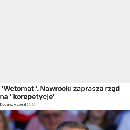
"Wetomat". Nawrocki zaprasza rząd
na "korepetycje"
Dodano:
wczoraj
20:36