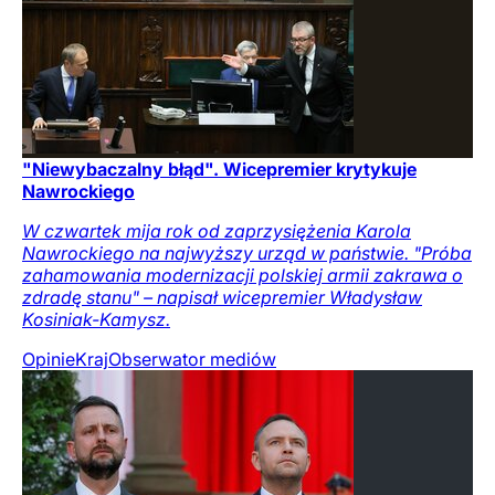
"Niewybaczalny błąd". Wicepremier krytykuje
Nawrockiego
W czwartek mija rok od zaprzysiężenia Karola
Nawrockiego na najwyższy urząd w państwie. "Próba
zahamowania modernizacji polskiej armii zakrawa o
zdradę stanu" – napisał wicepremier Władysław
Kosiniak-Kamysz.
Opinie
Kraj
Obserwator mediów