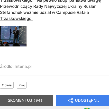
Trzaskowskiego. "Na pewno skupi państwa uwagę"
Przewodniczący Rady Najwyższej Ukrainy Ruslan
Stefanchuk weźmie udział w Campusie Rafała
Trzaskowskiego.
Źródło:
Interia.pl
Opinie
Kraj
SKOMENTUJ
UDOSTĘPNIJ
94