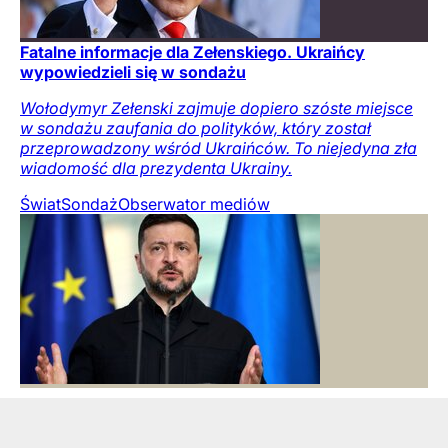
Fatalne informacje dla Zełenskiego. Ukraińcy
wypowiedzieli się w sondażu
Wołodymyr Zełenski zajmuje dopiero szóste miejsce
w sondażu zaufania do polityków, który został
przeprowadzony wśród Ukraińców. To niejedyna zła
wiadomość dla prezydenta Ukrainy.
Świat
Sondaż
Obserwator mediów