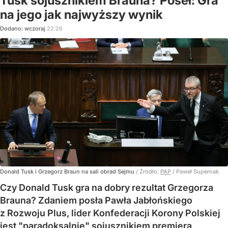
Tusk sojusznikiem Brauna? Poseł: Gra
na jego jak najwyższy wynik
Dodano:
wczoraj
22:26
Donald Tusk i Grzegorz Braun na sali obrad Sejmu
/ Źródło:
PAP
/
Paweł Supernak
Czy Donald Tusk gra na dobry rezultat Grzegorza
Brauna? Zdaniem posła Pawła Jabłońskiego
z Rozwoju Plus, lider Konfederacji Korony Polskiej
jest "paradoksalnie" sojusznikiem premiera