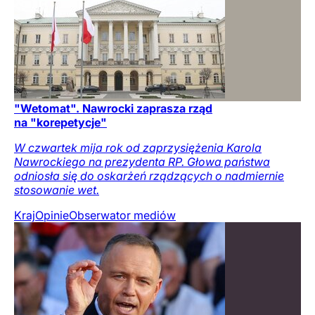
"Wetomat". Nawrocki zaprasza rząd
na "korepetycje"
W czwartek mija rok od zaprzysiężenia Karola
Nawrockiego na prezydenta RP. Głowa państwa
odniosła się do oskarżeń rządzących o nadmiernie
stosowanie wet.
Kraj
Opinie
Obserwator mediów