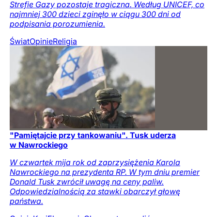
Strefie Gazy pozostaje tragiczna. Według UNICEF, co
najmniej 300 dzieci zginęło w ciągu 300 dni od
podpisania porozumienia.
Świat
Opinie
Religia
"Pamiętajcie przy tankowaniu". Tusk uderza
w Nawrockiego
W czwartek mija rok od zaprzysiężenia Karola
Nawrockiego na prezydenta RP. W tym dniu premier
Donald Tusk zwrócił uwagę na ceny paliw.
Odpowiedzialnością za stawki obarczył głowę
państwa.