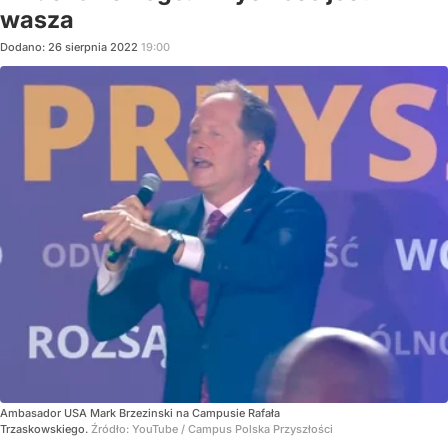
wasza
Dodano:
26
sierpnia
2022
19:00
Ambasador USA Mark Brzezinski na Campusie Rafała
Trzaskowskiego.
Źródło:
YouTube
/
Campus Polska Przyszłości