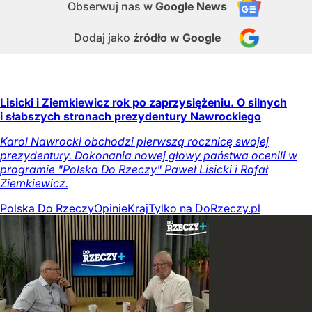
Obserwuj nas
w
Google News
Dodaj jako
źródło w Google
Lisicki i Ziemkiewicz rok po zaprzysiężeniu. O silnych
i słabszych stronach prezydentury Nawrockiego
Karol Nawrocki obchodzi pierwszą rocznicę swojej
prezydentury. Dokonania nowej głowy państwa ocenili w
programie "Polska Do Rzeczy" Paweł Lisicki i Rafał
Ziemkiewicz.
Polska Do Rzeczy
Opinie
Kraj
Tylko na DoRzeczy.pl