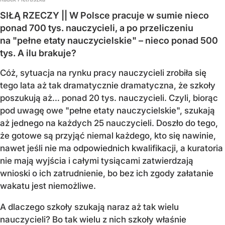
SIŁĄ RZECZY || W Polsce pracuje w sumie nieco
ponad 700 tys. nauczycieli, a po przeliczeniu
na "pełne etaty nauczycielskie" – nieco ponad 500
tys. A ilu brakuje?
Cóż, sytuacja na rynku pracy nauczycieli zrobiła się
tego lata aż tak dramatycznie dramatyczna, że szkoły
poszukują aż… ponad 20 tys. nauczycieli. Czyli, biorąc
pod uwagę owe "pełne etaty nauczycielskie", szukają
aż jednego na każdych 25 nauczycieli. Doszło do tego,
że gotowe są przyjąć niemal każdego, kto się nawinie,
nawet jeśli nie ma odpowiednich kwalifikacji, a kuratoria
nie mają wyjścia i całymi tysiącami zatwierdzają
wnioski o ich zatrudnienie, bo bez ich zgody załatanie
wakatu jest niemożliwe.
A dlaczego szkoły szukają naraz aż tak wielu
nauczycieli? Bo tak wielu z nich szkoły właśnie