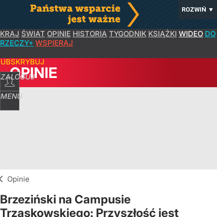
ROZWIŃ
▼
KRAJ
ŚWIAT
OPINIE
HISTORIA
TYGODNIK
KSIĄŻKI
WIDEO
DO
RZECZY+
WSPIERAJ
SUBSKRYBUJ
OPINIE
ZALOGUJ
MENU
Opinie
Brzeziński na Campusie
Trzaskowskiego: Przyszłość jest