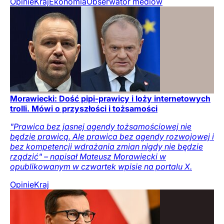
Opinie
Kraj
Ekonomia
Obserwator mediów
Morawiecki: Dość pipi-prawicy i loży internetowych
trolli. Mówi o przyszłości i tożsamości
"Prawica bez jasnej agendy tożsamościowej nie
będzie prawicą. Ale prawica bez agendy rozwojowej i
bez kompetencji wdrażania zmian nigdy nie będzie
rządzić" – napisał Mateusz Morawiecki w
opublikowanym w czwartek wpisie na portalu X.
Opinie
Kraj