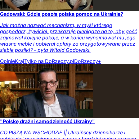
Gadowski: Gdzie poszła polska pomoc na Ukrainie?
Jak można nazwać mechanizm, w myśl którego
gospodarz, żywiciel, przekazuje pieniądze na to, aby gość
zajmował kolejne pokoje, a w końcu wynajmował mu jego
własne meble i pobierał opłaty za przygotowywane przez
siebie posiłki? – pyta Witold Gadowski.
Opinie
Kraj
Tylko na DoRzeczy.pl
DoRzeczy+
"Polskę drażni samodzielność Ukrainy"
CO PISZĄ NA WSCHODZIE || Ukraińscy dziennikarze i
publicyści prześcigają się w coraz bardziej buńczucznych