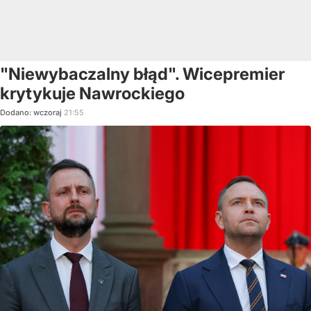
"Niewybaczalny błąd". Wicepremier
krytykuje Nawrockiego
Dodano:
wczoraj
21:55