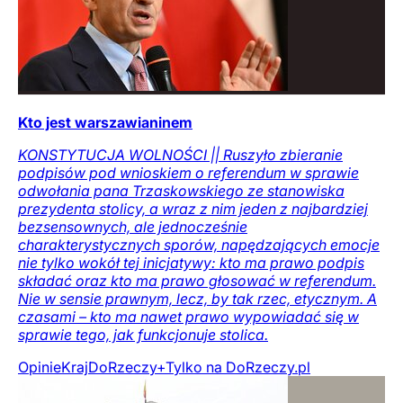
Kto jest warszawianinem
KONSTYTUCJA WOLNOŚCI || Ruszyło zbieranie
podpisów pod wnioskiem o referendum w sprawie
odwołania pana Trzaskowskiego ze stanowiska
prezydenta stolicy, a wraz z nim jeden z najbardziej
bezsensownych, ale jednocześnie
charakterystycznych sporów, napędzających emocje
nie tylko wokół tej inicjatywy: kto ma prawo podpis
składać oraz kto ma prawo głosować w referendum.
Nie w sensie prawnym, lecz, by tak rzec, etycznym. A
czasami – kto ma nawet prawo wypowiadać się w
sprawie tego, jak funkcjonuje stolica.
Opinie
Kraj
DoRzeczy+
Tylko na DoRzeczy.pl