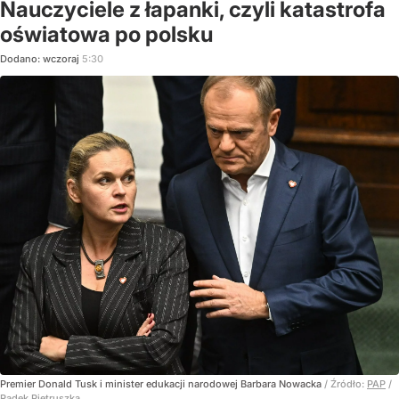
Nauczyciele z łapanki, czyli katastrofa
oświatowa po polsku
Dodano:
wczoraj
5:30
Premier Donald Tusk i minister edukacji narodowej Barbara Nowacka
/ Źródło:
PAP
/
Radek Pietruszka