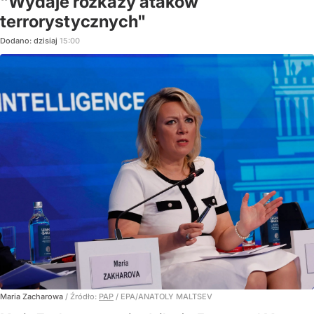
"Wydaje rozkazy ataków
terrorystycznych"
Dodano:
dzisiaj
15:00
Maria Zacharowa
/ Źródło:
PAP
/
EPA/ANATOLY MALTSEV