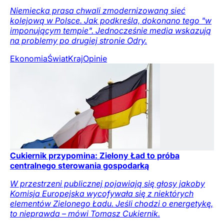
Niemiecka prasa chwali zmodernizowaną sieć
kolejową w Polsce. Jak podkreśla, dokonano tego "w
imponującym tempie". Jednocześnie media wskazują
na problemy po drugiej stronie Odry.
Ekonomia
Świat
Kraj
Opinie
Cukiernik przypomina: Zielony Ład to próba
centralnego sterowania gospodarką
W przestrzeni publicznej pojawiają się głosy jakoby
Komisja Europejska wycofywała się z niektórych
elementów Zielonego Ładu. Jeśli chodzi o energetykę,
to nieprawda – mówi Tomasz Cukiernik.