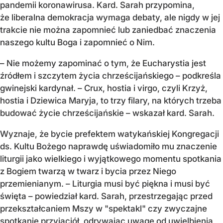
pandemii koronawirusa. Kard. Sarah przypomina,
że liberalna demokracja wymaga debaty, ale nigdy w jej
trakcie nie można zapomnieć lub zaniedbać znaczenia
naszego kultu Boga i zapomnieć o Nim.
– Nie możemy zapominać o tym, że Eucharystia jest
źródłem i szczytem życia chrześcijańskiego – podkreśla
gwinejski kardynał. – Crux, hostia i virgo, czyli Krzyż,
hostia i Dziewica Maryja, to trzy filary, na których trzeba
budować życie chrześcijańskie – wskazał kard. Sarah.
Wyznaje, że bycie prefektem watykańskiej Kongregacji
ds. Kultu Bożego naprawdę uświadomiło mu znaczenie
liturgii jako wielkiego i wyjątkowego momentu spotkania
z Bogiem twarzą w twarz i bycia przez Niego
przemienianym. – Liturgia musi być piękna i musi być
święta – powiedział kard. Sarah, przestrzegając przed
przekształcaniem Mszy w "spektakl" czy zwyczajne
spotkanie przyjaciół, odrywając uwagę od uwielbienia