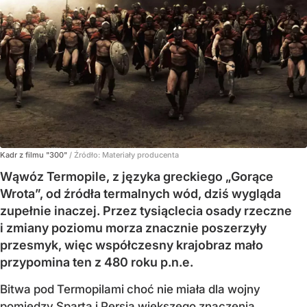
Kadr z filmu "300"
/ Źródło:
Materiały producenta
Wąwóz Termopile, z języka greckiego „Gorące
Wrota”, od źródła termalnych wód, dziś wygląda
zupełnie inaczej. Przez tysiąclecia osady rzeczne
i zmiany poziomu morza znacznie poszerzyły
przesmyk, więc współczesny krajobraz mało
przypomina ten z 480 roku p.n.e.
Bitwa pod Termopilami choć nie miała dla wojny
pomiędzy Spartą i Persją większego znaczenia,