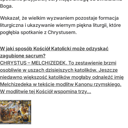
Boga.
Wskazał, że wielkim wyzwaniem pozostaje formacja
liturgiczna i ukazywanie wiernym piękna liturgii, które
pogłębia spotkanie z Chrystusem.
W jaki sposób Kościół Katolicki może odzyskać
zagubione sacrum?
CHRYSTUS – MELCHIZEDEK. To zestawienie brzmi
osobliwie w uszach dzisiejszych katolików. Jeszcze
niedawno większość katolików mogłaby odnaleźć imię
Melchizedeka w tekście modlitw Kanonu rzymskiego.
W modlitwie tej Kościół wspomina trzy...