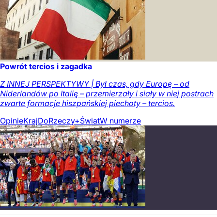
Powrót tercios i zagadka
Z INNEJ PERSPEKTYWY | Był czas, gdy Europę – od
Niderlandów po Italię – przemierzały i siały w niej postrach
zwarte formacje hiszpańskiej piechoty – tercios.
Opinie
Kraj
DoRzeczy+
Świat
W numerze