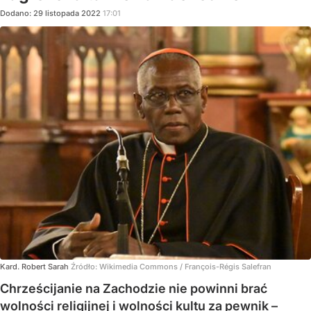
Dodano:
29
listopada
2022
17:01
Kard. Robert Sarah
Źródło:
Wikimedia Commons
/
François-Régis Salefran
Chrześcijanie na Zachodzie nie powinni brać
wolności religijnej i wolności kultu za pewnik –