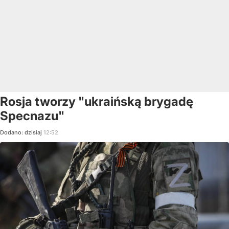
Rosja tworzy "ukraińską brygadę
Specnazu"
Dodano:
dzisiaj
12:52