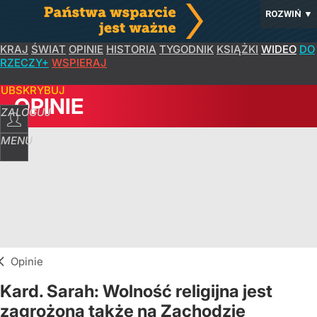
ROZWIŃ
▼
KRAJ
ŚWIAT
OPINIE
HISTORIA
TYGODNIK
KSIĄŻKI
WIDEO
DO
RZECZY+
WSPIERAJ
SUBSKRYBUJ
OPINIE
ZALOGUJ
MENU
Opinie
Kard. Sarah: Wolność religijna jest
zagrożona także na Zachodzie