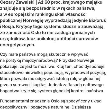
Cezary Zawalski | Aż 60 proc. krajowego majątku
znajduje się bezpośrednio w rękach państwa,
a w europejskim rankingu skali własności
publicznej Norwegię wyprzedzają jedynie Białoruś
i Rosja. Krytycy tego systemu słusznie zauważają,
że zamożność Oslo to nie zasługa genialnych
urzędników, lecz unikalnej obfitości surowców
energetycznych.
Czy małe państwa mogą skutecznie wpływać
na politykę międzynarodową? Przykład Norwegii
pokazuje, że jest to możliwe. Kraj ten, choć dysponuje
stosunkowo niewielką populacją, wypracował pozycję,
która pozwala mu odgrywać istotną rolę w globalnej
grze o surowce i kapitał. Jednak za fasadą naftowego
bogactwa kryje się system głębokiej kontroli państwa.
Fundamentami znaczenia Oslo są specyficzny układ
geopolityczny i bogactwa naturalne. Dzisiejsza