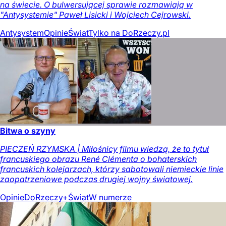
na świecie. O bulwersującej sprawie rozmawiają w
"Antysystemie" Paweł Lisicki i Wojciech Cejrowski.
Antysystem
Opinie
Świat
Tylko na DoRzeczy.pl
Bitwa o szyny
PIECZEŃ RZYMSKA | Miłośnicy filmu wiedzą, że to tytuł
francuskiego obrazu René Clémenta o bohaterskich
francuskich kolejarzach, którzy sabotowali niemieckie linie
zaopatrzeniowe podczas drugiej wojny światowej.
Opinie
DoRzeczy+
Świat
W numerze