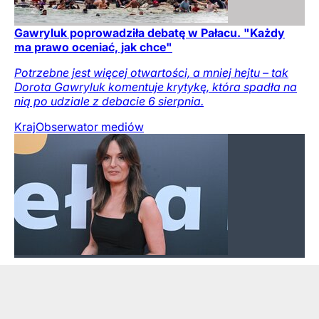
Gawryluk poprowadziła debatę w Pałacu. "Każdy
ma prawo oceniać, jak chce"
Potrzebne jest więcej otwartości, a mniej hejtu – tak
Dorota Gawryluk komentuje krytykę, która spadła na
nią po udziale z debacie 6 sierpnia.
Kraj
Obserwator mediów