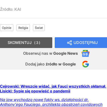
Źródło:
KAI
Opinie
Religia
Świat
SKOMENTUJ
UDOSTĘPNIJ
3
Obserwuj nas
w
Google News
Dodaj jako
źródło w Google
Cejrowski: Wreszcie widać, jak Fauci wszystkich okłamał.
Lisicki: Sypie się opowieść o pandemii
Na jaw wychodzą nowe fakty ws. działalności dr.
Anthony'ego Fauciego, architekta obostrzeń covidowych