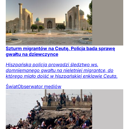
Szturm migrantów na Ceutę. Policja bada sprawę
gwałtu na dziewczynce
Hiszpańska policja prowadzi śledztwo ws.
domniemanego gwałtu na nieletniej migrantce, do
którego miało dojść w hiszpańskiej enklawie Ceuta.
Świat
Obserwator mediów