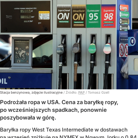
Stacja benzynowa, zdjęcie ilustracyjne
/ Źródło:
PAP
/
Tomasz Gzell
Podrożała ropa w USA. Cena za baryłkę ropy,
po wcześniejszych spadkach, ponownie
poszybowała w górę.
Baryłka ropy West Texas Intermediate w dostawach
na wrzesień zniżkuje na NYMEX w Nowym Jorku o 0,84