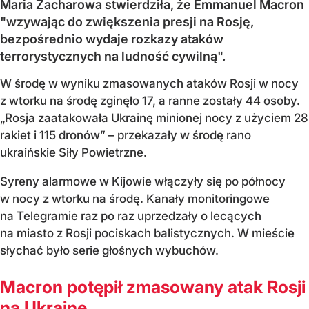
Maria Zacharowa stwierdziła, że Emmanuel Macron
"wzywając do zwiększenia presji na Rosję,
bezpośrednio wydaje rozkazy ataków
terrorystycznych na ludność cywilną".
W środę w wyniku zmasowanych ataków Rosji w nocy
z wtorku na środę zginęło 17, a ranne zostały 44 osoby.
„Rosja zaatakowała Ukrainę minionej nocy z użyciem 28
rakiet i 115 dronów” – przekazały w środę rano
ukraińskie Siły Powietrzne.
Syreny alarmowe w Kijowie włączyły się po północy
w nocy z wtorku na środę. Kanały monitoringowe
na Telegramie raz po raz uprzedzały o lecących
na miasto z Rosji pociskach balistycznych. W mieście
słychać było serie głośnych wybuchów.
Macron potępił zmasowany atak Rosji
na Ukrainę