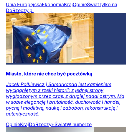
Unia Europejska
Ekonomia
Kraj
Opinie
Świat
Tylko na
DoRzeczy.pl
Miasto, które nie chce być pocztówką
Jacek Pałkiewicz | Samarkanda jest kamieniem
wyciągniętym z rzeki historii: z jednej strony
wygładzonym przez czas, z drugiej nadal ostrym. Ma
w sobie elegancję i brutalność, duchowość i handel,
pychę i modlitwę, naukę i zabobon, rekonstrukcję i
autentyczność.
Opinie
Kraj
DoRzeczy+
Świat
W numerze