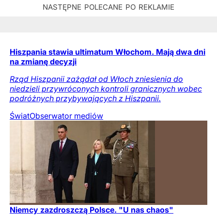
Hiszpania stawia ultimatum Włochom. Mają dwa dni
na zmianę decyzji
Rząd Hiszpanii zażądał od Włoch zniesienia do
niedzieli przywróconych kontroli granicznych wobec
podróżnych przybywających z Hiszpanii.
Świat
Obserwator mediów
Niemcy zazdroszczą Polsce. "U nas chaos"