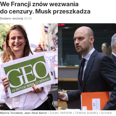
We Francji znów wezwania
do cenzury. Musk przeszkadza
Dodano:
wczoraj
20:20
Marine Tondelier, Jean-Noel Barrot
/ Źródło:
PAP/EPA
/
TERESA SUAREZ / OLIVIER