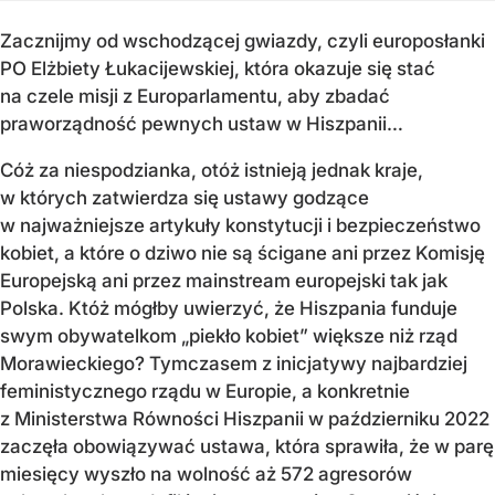
Zacznijmy od wschodzącej gwiazdy, czyli europosłanki
PO Elżbiety Łukacijewskiej, która okazuje się stać
na czele misji z Europarlamentu, aby zbadać
praworządność pewnych ustaw w Hiszpanii…
Cóż za niespodzianka, otóż istnieją jednak kraje,
w których zatwierdza się ustawy godzące
w najważniejsze artykuły konstytucji i bezpieczeństwo
kobiet, a które o dziwo nie są ścigane ani przez Komisję
Europejską ani przez mainstream europejski tak jak
Polska. Któż mógłby uwierzyć, że Hiszpania funduje
swym obywatelkom „piekło kobiet” większe niż rząd
Morawieckiego? Tymczasem z inicjatywy najbardziej
feministycznego rządu w Europie, a konkretnie
z Ministerstwa Równości Hiszpanii w październiku 2022
zaczęła obowiązywać ustawa, która sprawiła, że w parę
miesięcy wyszło na wolność aż 572 agresorów