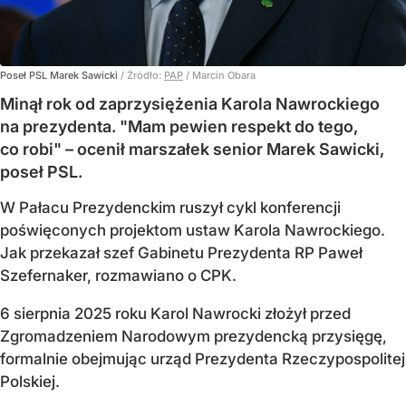
Poseł PSL Marek Sawicki
/ Źródło:
PAP
/
Marcin Obara
Minął rok od zaprzysiężenia Karola Nawrockiego
na prezydenta. "Mam pewien respekt do tego,
co robi" – ocenił marszałek senior Marek Sawicki,
poseł PSL.
W Pałacu Prezydenckim ruszył cykl konferencji
poświęconych projektom ustaw Karola Nawrockiego.
Jak przekazał szef Gabinetu Prezydenta RP Paweł
Szefernaker, rozmawiano o CPK.
6 sierpnia 2025 roku Karol Nawrocki złożył przed
Zgromadzeniem Narodowym prezydencką przysięgę,
formalnie obejmując urząd Prezydenta Rzeczypospolitej
Polskiej.