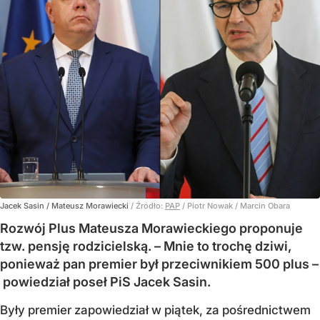
Jacek Sasin / Mateusz Morawiecki
/ Źródło:
PAP
/
Piotr Nowak / Marcin Obara
Rozwój Plus Mateusza Morawieckiego proponuje
tzw. pensję rodzicielską. – Mnie to trochę dziwi,
ponieważ pan premier był przeciwnikiem 500 plus –
powiedział poseł PiS Jacek Sasin.
Były premier zapowiedział w piątek, za pośrednictwem