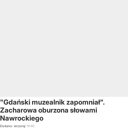
"Gdański muzealnik zapomniał".
Zacharowa oburzona słowami
Nawrockiego
Dodano:
wczoraj
19:45