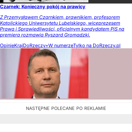
Czarnek: Konieczny pokój na prawicy
Z Przemysławem Czarnkiem, prawnikiem, profesorem
Katolickiego Uniwersytetu Lubelskiego, wiceprezesem
Prawa i Sprawiedliwości, oficjalnym kandydatem PiS na
premiera rozmawia Ryszard Gromadzki.
Opinie
Kraj
DoRzeczy+
W numerze
Tylko na DoRzeczy.pl