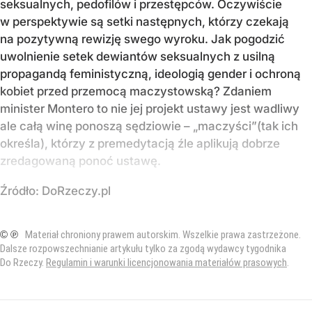
seksualnych, pedofilów i przestępców. Oczywiście
w perspektywie są setki następnych, którzy czekają
na pozytywną rewizję swego wyroku. Jak pogodzić
uwolnienie setek dewiantów seksualnych z usilną
propagandą feministyczną, ideologią gender i ochroną
kobiet przed przemocą maczystowską? Zdaniem
minister Montero to nie jej projekt ustawy jest wadliwy
ale całą winę ponoszą sędziowie – „maczyści”(tak ich
określa), którzy z premedytacją źle aplikują dobrze
zredagowaną ponoć ustawę.
Źródło:
DoRzeczy.pl
© ℗
Materiał chroniony prawem autorskim. Wszelkie prawa zastrzeżone.
Dalsze rozpowszechnianie artykułu tylko za zgodą wydawcy tygodnika
Do Rzeczy.
Regulamin i warunki licencjonowania materiałów prasowych
.