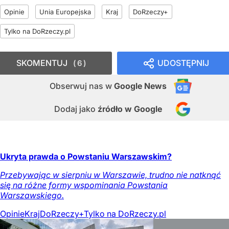
Opinie
Unia Europejska
Kraj
DoRzeczy+
Tylko na DoRzeczy.pl
SKOMENTUJ
UDOSTĘPNIJ
6
Obserwuj nas
w
Google News
Dodaj jako
źródło w Google
Ukryta prawda o Powstaniu Warszawskim?
Przebywając w sierpniu w Warszawie, trudno nie natknąć
się na różne formy wspominania Powstania
Warszawskiego.
Opinie
Kraj
DoRzeczy+
Tylko na DoRzeczy.pl