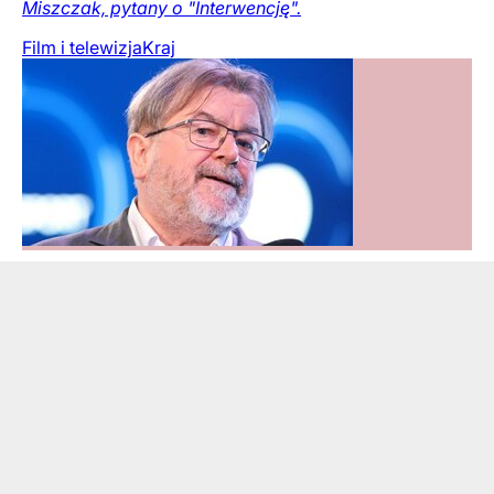
Miszczak, pytany o "Interwencję".
Film i telewizja
Kraj