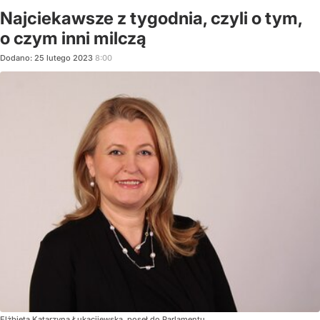
Najciekawsze z tygodnia, czyli o tym,
o czym inni milczą
Dodano:
25
lutego
2023
8:00
Elżbieta Katarzyna Łukacijewska, poseł do Parlamentu