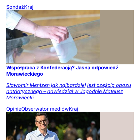
Sondaż
Kraj
Współpraca z Konfederacją? Jasna odpowiedź
Morawieckiego
Sławomir Mentzen jak najbardziej jest częścią obozu
patriotycznego – powiedział w Jagodnie Mateusz
Morawiecki.
Opinie
Obserwator mediów
Kraj