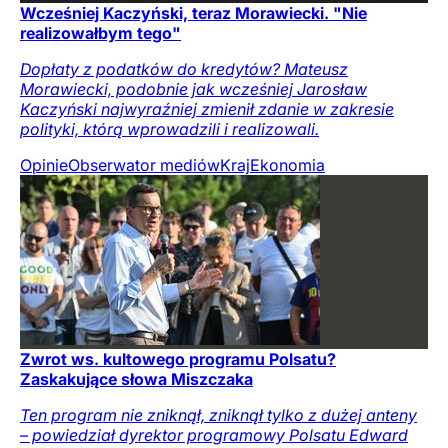
Wcześniej Kaczyński, teraz Morawiecki. "Nie
realizowałbym tego"
Dopłaty z podatków do kredytów? Mateusz
Morawiecki, podobnie jak wcześniej Jarosław
Kaczyński najwyraźniej zmienił zdanie w zakresie
polityki, którą wprowadzili i realizowali.
Opinie
Obserwator mediów
Kraj
Ekonomia
Zwrot ws. kultowego programu Polsatu?
Zaskakujące słowa Miszczaka
Ten program nie zniknął, zniknął tylko z dużej anteny
– powiedział dyrektor programowy Polsatu Edward