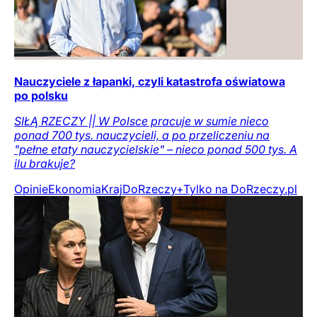
Nauczyciele z łapanki, czyli katastrofa oświatowa
po polsku
SIŁĄ RZECZY || W Polsce pracuje w sumie nieco
ponad 700 tys. nauczycieli, a po przeliczeniu na
"pełne etaty nauczycielskie" – nieco ponad 500 tys. A
ilu brakuje?
Opinie
Ekonomia
Kraj
DoRzeczy+
Tylko na DoRzeczy.pl