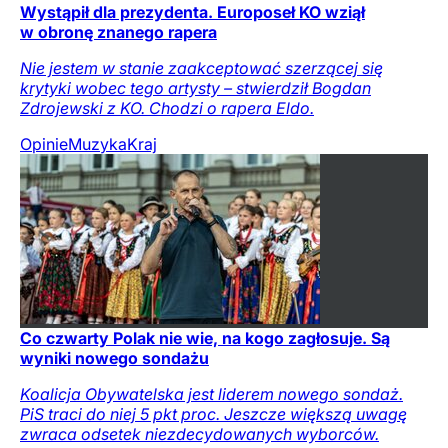
Wystąpił dla prezydenta. Europoseł KO wziął
w obronę znanego rapera
Nie jestem w stanie zaakceptować szerzącej się
krytyki wobec tego artysty – stwierdził Bogdan
Zdrojewski z KO. Chodzi o rapera Eldo.
Opinie
Muzyka
Kraj
Co czwarty Polak nie wie, na kogo zagłosuje. Są
wyniki nowego sondażu
Koalicja Obywatelska jest liderem nowego sondaż.
PiS traci do niej 5 pkt proc. Jeszcze większą uwagę
zwraca odsetek niezdecydowanych wyborców.