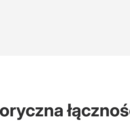
w obronę znanego rapera
min mija 31 sierpnia
toryczna łączno