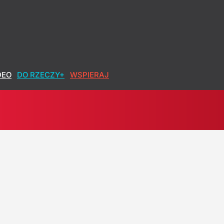
 Są wyniki nowego sondażu
DEO
DO RZECZY+
WSPIERAJ
akujące słowa Miszczaka