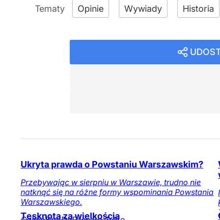
Opinie
Wywiady
Historia
UDOST
Ukryta prawda o Powstaniu Warszawskim?
Przebywając w sierpniu w Warszawie, trudno nie
natknąć się na różne formy wspominania Powstania
Warszawskiego.
Tęsknota za wielkością
Opinie
Kraj
DoRzeczy+
Tylko