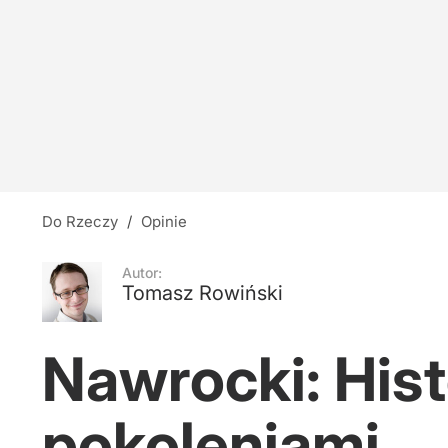
Tęsknota za wielkością
2
Wystąpił dla prezydenta. Europoseł KO wziął 
9
Do Rzeczy
/
Opinie
Nawet 3,5 tys. zł na gospodarstwo domowe. Ter
Autor:
Tomasz Rowiński
5
Nawrocki: His
pokoleniami