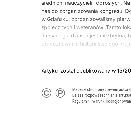
średnich, nauczycieli i dorosłych. N
nas do zorganizowania kongresu. Do
w Gdańsku, zorganizowaliśmy pierw
społecznych i weteranów. Tamto lok
Ta synergia działań jest niezbędna,
do poznawania historii swojego kraju
Artykuł został opublikowany w
15/2
© ℗
Materiał chroniony prawem autors
Dalsze rozpowszechnianie artykuł
Regulamin i warunki licencjonowa