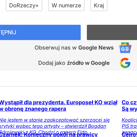
DoRzeczy+
W numerze
Kraj
ĘPNIJ
Obserwuj nas
w
Google News
Dodaj jako
źródło w Google
Wystąpił dla prezydenta. Europoseł KO wziął
Co cz
w obronę znanego rapera
Są wy
Nie jestem w stanie zaakceptować szerzącej się
Koalic
krytyki wobec tego artysty – stwierdził Bogdan
PiS tr
Zdrojewski z KO. Chodzi o rapera Eldo.
zwrac
Czarnek: Konieczny pokój na prawicy
Cejro