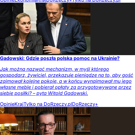
Gadowski: Gdzie poszła polska pomoc na Ukrainie?
Jak można nazwać mechanizm, w myśl którego
gospodarz, żywiciel, przekazuje pieniądze na to, aby gość
zajmował kolejne pokoje, a w końcu wynajmował mu jego
własne meble i pobierał opłaty za przygotowywane przez
siebie posiłki? – pyta Witold Gadowski.
Opinie
Kraj
Tylko na DoRzeczy.pl
DoRzeczy+