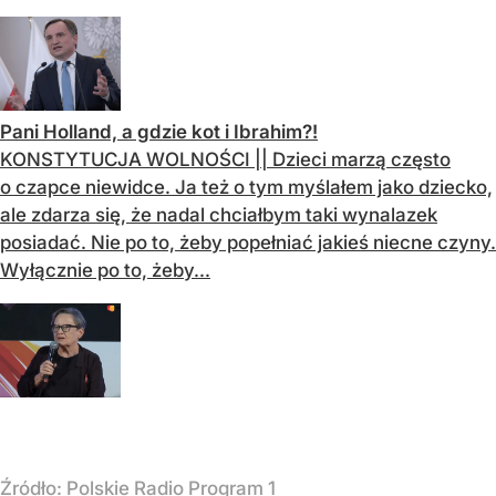
Pani Holland, a gdzie kot i Ibrahim?!
KONSTYTUCJA WOLNOŚCI || Dzieci marzą często
o czapce niewidce. Ja też o tym myślałem jako dziecko,
ale zdarza się, że nadal chciałbym taki wynalazek
posiadać. Nie po to, żeby popełniać jakieś niecne czyny.
Wyłącznie po to, żeby...
Źródło:
Polskie Radio Program 1