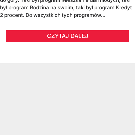
do góry. Taki był program Mieszkanie dla młodych, taki
był program Rodzina na swoim, taki był program Kredyt
2 procent. Do wszystkich tych programów...
CZYTAJ DALEJ