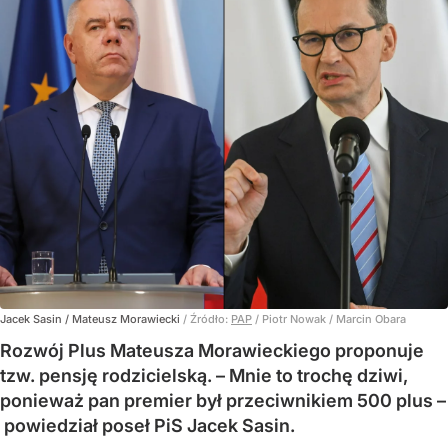
Jacek Sasin / Mateusz Morawiecki
/ Źródło:
PAP
/
Piotr Nowak / Marcin Obara
Rozwój Plus Mateusza Morawieckiego proponuje
tzw. pensję rodzicielską. – Mnie to trochę dziwi,
ponieważ pan premier był przeciwnikiem 500 plus –
powiedział poseł PiS Jacek Sasin.