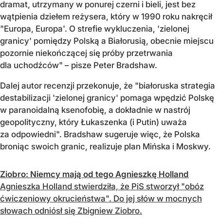
dramat, utrzymany w ponurej czerni i bieli, jest bez
wątpienia dziełem reżysera, który w 1990 roku nakręcił
"Europa, Europa'. O strefie wykluczenia, 'zielonej
granicy' pomiędzy Polską a Białorusią, obecnie miejscu
pozornie niekończącej się próby przetrwania
dla uchodźców" – pisze Peter Bradshaw.
Dalej autor recenzji przekonuje, że "białoruska strategia
destabilizacji 'zielonej granicy' pomaga wpędzić Polskę
w paranoidalną ksenofobię, a dokładnie w nastrój
geopolityczny, który Łukaszenka (i Putin) uważa
za odpowiedni". Bradshaw sugeruje więc, że Polska
broniąc swoich granic, realizuje plan Mińska i Moskwy.
Ziobro: Niemcy mają od tego Agnieszkę Holland
Agnieszka Holland stwierdziła, że PiS stworzył "obóz
ćwiczeniowy okrucieństwa". Do jej słów w mocnych
słowach odniósł się Zbigniew Ziobro.