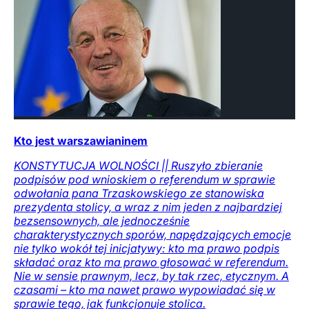
Kto jest warszawianinem
KONSTYTUCJA WOLNOŚCI || Ruszyło zbieranie
podpisów pod wnioskiem o referendum w sprawie
odwołania pana Trzaskowskiego ze stanowiska
prezydenta stolicy, a wraz z nim jeden z najbardziej
bezsensownych, ale jednocześnie
charakterystycznych sporów, napędzających emocje
nie tylko wokół tej inicjatywy: kto ma prawo podpis
składać oraz kto ma prawo głosować w referendum.
Nie w sensie prawnym, lecz, by tak rzec, etycznym. A
czasami – kto ma nawet prawo wypowiadać się w
sprawie tego, jak funkcjonuje stolica.