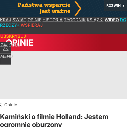
ROZWIŃ
▼
KRAJ
ŚWIAT
OPINIE
HISTORIA
TYGODNIK
KSIĄŻKI
WIDEO
DO
RZECZY+
WSPIERAJ
SUBSKRYBUJ
OPINIE
ZALOGUJ
MENU
Opinie
Kamiński o filmie Holland: Jestem
ogromnie oburzony