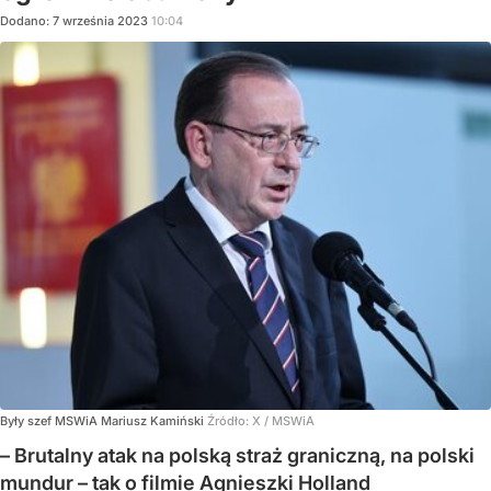
Dodano:
7
września
2023
10:04
Były szef MSWiA Mariusz Kamiński
Źródło:
X
/
MSWiA
– Brutalny atak na polską straż graniczną, na polski
mundur – tak o filmie Agnieszki Holland