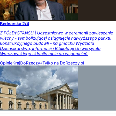
Bednarska 2/4
Z PÓŁDYSTANSU | Uczestnictwo w ceremonii zawieszenia
wiechy - symbolizującej osiągnięcie najwyższego punktu
konstrukcyjnego budowli - na gmachu Wydziału
Dziennikarstwa, Informacji i Bibliologii Uniwersytetu
Warszawskiego skłoniło mnie do wspomnień.
Opinie
Kraj
DoRzeczy+
Tylko na DoRzeczy.pl