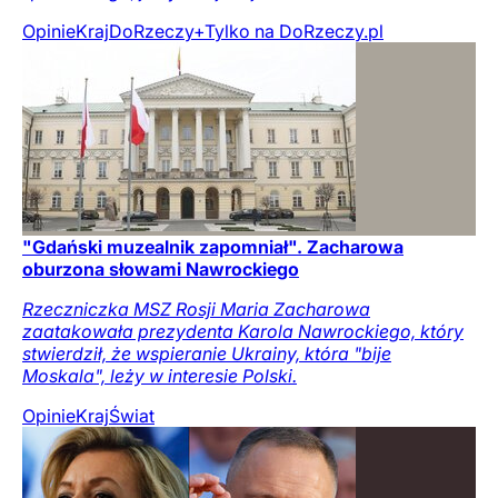
Opinie
Kraj
DoRzeczy+
Tylko na DoRzeczy.pl
"Gdański muzealnik zapomniał". Zacharowa
oburzona słowami Nawrockiego
Rzeczniczka MSZ Rosji Maria Zacharowa
zaatakowała prezydenta Karola Nawrockiego, który
stwierdził, że wspieranie Ukrainy, która "bije
Moskala", leży w interesie Polski.
Opinie
Kraj
Świat