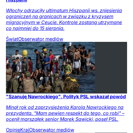
Włochy odrzuciły ultimatum Hiszpanii ws. zniesienia
ograniczeń na granicach w związku z kryzysem
migracyjnym w Ceucie. Kontrole zostaną utrzymane
co najmniej do 15 sierpnia.
Świat
Obserwator mediów
"Szanuję Nawrockiego". Polityk PSL wskazał powód
Minął rok od zaprzysiężenia Karola Nawrockiego na
prezydenta. "Mam pewien respekt do tego, co robi" –
ocenił marszałek senior Marek Sawicki, poseł PSL.
Opinie
Kraj
Obserwator mediów