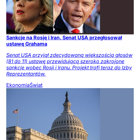
Sankcje na Rosję i Iran. Senat USA przegłosował
ustawę Grahama
Senat USA przyjął zdecydowaną większością głosów
(81 do 11) ustawę przewidującą szeroko zakrojone
sankcje wobec Rosji i Iranu. Projekt trafi teraz do Izby
Reprezentantów.
Ekonomia
Świat