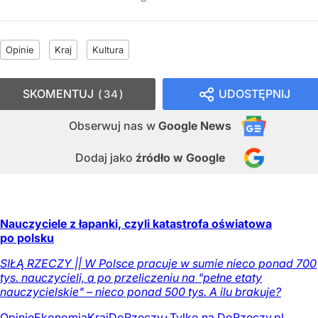
Opinie
Kraj
Kultura
SKOMENTUJ
UDOSTĘPNIJ
34
Obserwuj nas
w
Google News
Dodaj jako
źródło w Google
Nauczyciele z łapanki, czyli katastrofa oświatowa
po polsku
SIŁĄ RZECZY || W Polsce pracuje w sumie nieco ponad 700
tys. nauczycieli, a po przeliczeniu na "pełne etaty
nauczycielskie" – nieco ponad 500 tys. A ilu brakuje?
Opinie
Ekonomia
Kraj
DoRzeczy+
Tylko na DoRzeczy.pl