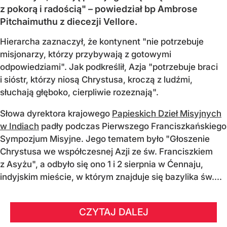
z pokorą i radością" – powiedział bp Ambrose
Pitchaimuthu z diecezji Vellore.
Hierarcha zaznaczył, że kontynent "nie potrzebuje
misjonarzy, którzy przybywają z gotowymi
odpowiedziami". Jak podkreślił, Azja "potrzebuje braci
i sióstr, którzy niosą Chrystusa, kroczą z ludźmi,
słuchają głęboko, cierpliwie rozeznają".
Słowa dyrektora krajowego
Papieskich Dzieł Misyjnych
w Indiach
padły podczas Pierwszego Franciszkańskiego
Sympozjum Misyjne. Jego tematem było "Głoszenie
Chrystusa we współczesnej Azji ze św. Franciszkiem
z Asyżu", a odbyło się ono 1 i 2 sierpnia w Ćennaju,
indyjskim mieście, w którym znajduje się bazylika św....
CZYTAJ DALEJ