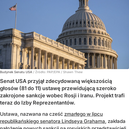
Budynek Senatu USA
/ Źródło:
PAP/EPA
/
Shawn Thew
Senat USA przyjął zdecydowaną większością
głosów (81 do 11) ustawę przewidującą szeroko
zakrojone sankcje wobec Rosji i Iranu. Projekt trafi
teraz do Izby Reprezentantów.
Ustawa, nazwana na cześć
zmarłego w lipcu
republikańskiego senatora Lindseya Grahama
, zakłada
nałożenie nowych sankcji na rosyjskich przedstawicieli