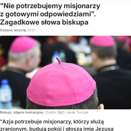
"Nie potrzebujemy misjonarzy
z gotowymi odpowiedziami".
Zagadkowe słowa biskupa
Dodano:
wczoraj
20:51
Biskupi, zdjęcie ilustracyjne
/ Źródło:
PAP
/
Jacek Turczyk
"Azja potrzebuje misjonarzy, którzy służą
zranionym, budują pokój i głoszą imię Jezusa