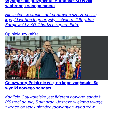
Wystąpił dla prezydenta. Europoseł KO wziął
w obronę znanego rapera
Nie jestem w stanie zaakceptować szerzącej się
krytyki wobec tego artysty – stwierdził Bogdan
Zdrojewski z KO. Chodzi o rapera Eldo.
Opinie
Muzyka
Kraj
Co czwarty Polak nie wie, na kogo zagłosuje. Są
wyniki nowego sondażu
Koalicja Obywatelska jest liderem nowego sondaż.
PiS traci do niej 5 pkt proc. Jeszcze większą uwagę
zwraca odsetek niezdecydowanych wyborców.