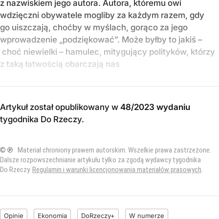
z nazwiskiem jego autora. Autora, któremu owi
wdzięczni obywatele mogliby za każdym razem, gdy
go uiszczają, choćby w myślach, gorąco za jego
wprowadzenie „podziękować”. Może byłby to jakiś –
choć niewielki – hamulec, mitygujący polityków, którzy
z taką łatwością obarczają nas
Artykuł został opublikowany w
48/2023 wydaniu
tygodnika Do Rzeczy
.
© ℗
Materiał chroniony prawem autorskim. Wszelkie prawa zastrzeżone.
Dalsze rozpowszechnianie artykułu tylko za zgodą wydawcy tygodnika
Do Rzeczy.
Regulamin i warunki licencjonowania materiałów prasowych
.
Opinie
Ekonomia
DoRzeczy+
W numerze