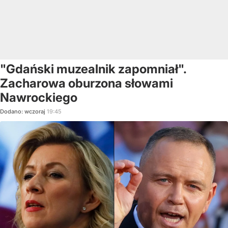
"Gdański muzealnik zapomniał".
Zacharowa oburzona słowami
Nawrockiego
Dodano:
wczoraj
19:45