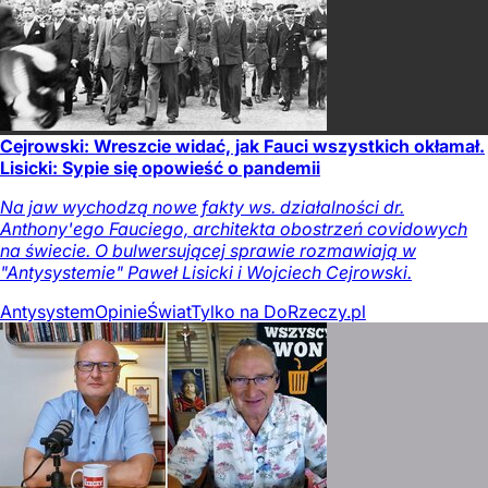
Cejrowski: Wreszcie widać, jak Fauci wszystkich okłamał.
Lisicki: Sypie się opowieść o pandemii
Na jaw wychodzą nowe fakty ws. działalności dr.
Anthony'ego Fauciego, architekta obostrzeń covidowych
na świecie. O bulwersującej sprawie rozmawiają w
"Antysystemie" Paweł Lisicki i Wojciech Cejrowski.
Antysystem
Opinie
Świat
Tylko na DoRzeczy.pl