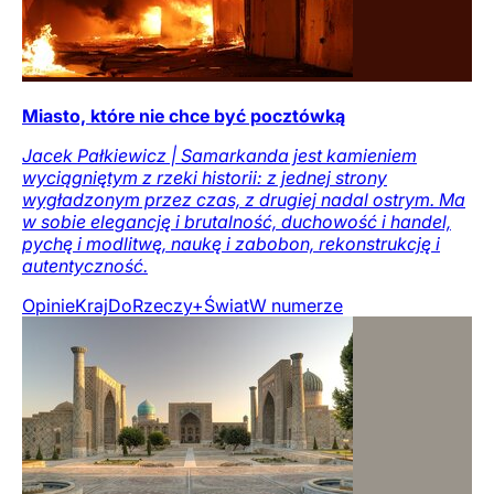
Miasto, które nie chce być pocztówką
Jacek Pałkiewicz | Samarkanda jest kamieniem
wyciągniętym z rzeki historii: z jednej strony
wygładzonym przez czas, z drugiej nadal ostrym. Ma
w sobie elegancję i brutalność, duchowość i handel,
pychę i modlitwę, naukę i zabobon, rekonstrukcję i
autentyczność.
Opinie
Kraj
DoRzeczy+
Świat
W numerze