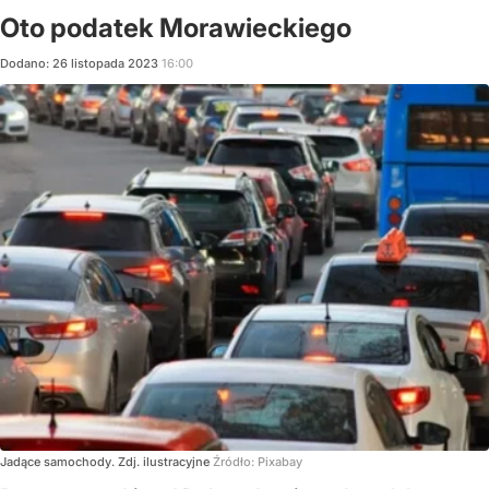
Oto podatek Morawieckiego
Dodano:
26
listopada
2023
16:00
Jadące samochody. Zdj. ilustracyjne
Źródło:
Pixabay