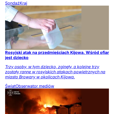
Sondaż
Kraj
Rosyjski atak na przedmieściach Kijowa. Wśród ofiar
jest dziecko
Trzy osoby, w tym dziecko, zginęły, a kolejne trzy
zostały ranne w rosyjskich atakach powietrznych na
miasto Browary w okolicach Kijowa.
Świat
Obserwator mediów