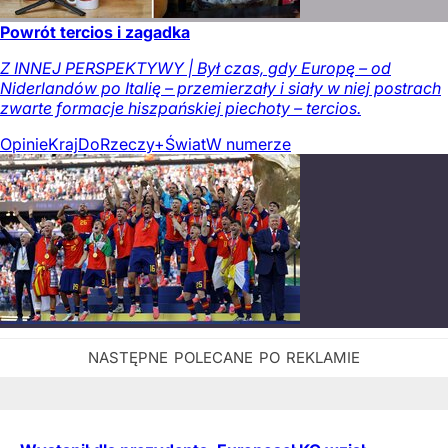
Powrót tercios i zagadka
Z INNEJ PERSPEKTYWY | Był czas, gdy Europę – od
Niderlandów po Italię – przemierzały i siały w niej postrach
zwarte formacje hiszpańskiej piechoty – tercios.
Opinie
Kraj
DoRzeczy+
Świat
W numerze