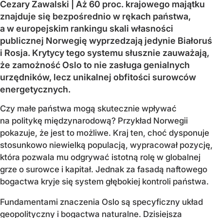
Cezary Zawalski | Aż 60 proc. krajowego majątku
znajduje się bezpośrednio w rękach państwa,
a w europejskim rankingu skali własności
publicznej Norwegię wyprzedzają jedynie Białoruś
i Rosja. Krytycy tego systemu słusznie zauważają,
że zamożność Oslo to nie zasługa genialnych
urzędników, lecz unikalnej obfitości surowców
energetycznych.
Czy małe państwa mogą skutecznie wpływać
na politykę międzynarodową? Przykład Norwegii
pokazuje, że jest to możliwe. Kraj ten, choć dysponuje
stosunkowo niewielką populacją, wypracował pozycję,
która pozwala mu odgrywać istotną rolę w globalnej
grze o surowce i kapitał. Jednak za fasadą naftowego
bogactwa kryje się system głębokiej kontroli państwa.
Fundamentami znaczenia Oslo są specyficzny układ
geopolityczny i bogactwa naturalne. Dzisiejsza