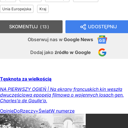
Unia Europejska
Kraj
SKOMENTUJ
UDOSTĘPNIJ
13
Obserwuj nas
w
Google News
Dodaj jako
źródło w Google
Tęsknota za wielkością
NA PIERWSZY OGIEŃ | Na ekrany francuskich kin weszła
dwuczęściowa epopeja filmowa o wojennych losach gen.
Charles’a de Gaulle’a.
Opinie
DoRzeczy+
Świat
W numerze