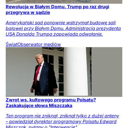
Rewolucja w Białym Domu. Trump po raz drugi
przegrywa w sądzie
Amerykański sąd ponownie wstrzymał budowę sali
balowej przy Białym Domu. Administracja prezydenta
USA Donalda Trumpa zapowiada odwołanie.
Świat
Obserwator mediów
Zwrot ws. kultowego programu Polsatu?
Zaskakujące słowa Miszczaka
Ten program nie zniknął, zniknął tylko z dużej anteny
– powiedział dyrektor programowy Polsatu Edward
Miszczak, pytany o "Interwencję".