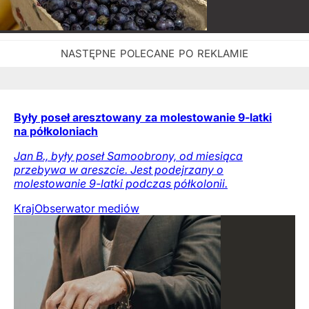
Były poseł aresztowany za molestowanie 9-latki
na półkoloniach
Jan B., były poseł Samoobrony, od miesiąca
przebywa w areszcie. Jest podejrzany o
molestowanie 9-latki podczas półkolonii.
Kraj
Obserwator mediów