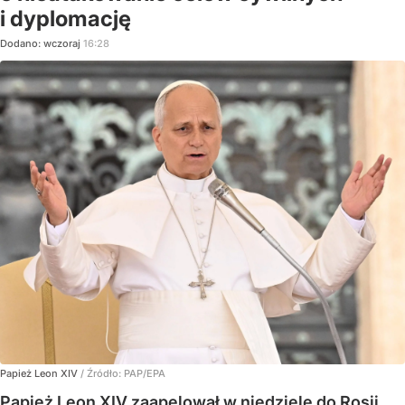
i dyplomację
Dodano:
wczoraj
16:28
Papież Leon XIV
/ Źródło:
PAP/EPA
Papież Leon XIV zaapelował w niedzielę do Rosji