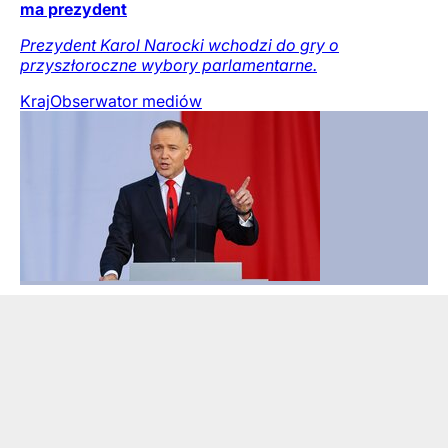
ma prezydent
Prezydent Karol Narocki wchodzi do gry o
przyszłoroczne wybory parlamentarne.
Kraj
Obserwator mediów