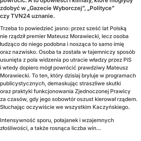
powrócić. A to opowieści i klimaty, które mogłyby
zdobyć w „Gazecie Wyborczej”, „Polityce”
czy TVN24 uznanie.
Trzeba to powiedzieć jasno: przez sześć lat Polską
nie rządził premier Mateusz Morawiecki, lecz osoba
łudząco do niego podobna i nosząca to samo imię
oraz nazwisko. Osoba ta została w tajemniczy sposób
usunięta z pola widzenia po utracie władzy przez PiS
i wtedy dopiero mógł powrócić prawdziwy Mateusz
Morawiecki. To ten, który dzisiaj bryluje w programach
publicystycznych, demaskując straszliwe skutki
oraz praktyki funkcjonowania Zjednoczonej Prawicy
za czasów, gdy jego sobowtór oszust kierował rządem.
Słuchając oczywiście we wszystkim Kaczyńskiego.
Intensywność sporu, połajanek i wzajemnych
złośliwości, a także rosnąca liczba win...