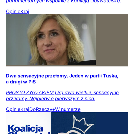
parlamentarnych wspólnie z Koalicją Obywatelską.
Opinie
Kraj
Dwa sensacyjne przełomy. Jeden w partii Tuska,
a drugi w PiS
PROSTO ZYGZAKIEM | Są dwa wielkie, sensacyjne
przełomy. Najpierw o pierwszym z nich.
Opinie
Kraj
DoRzeczy+
W numerze