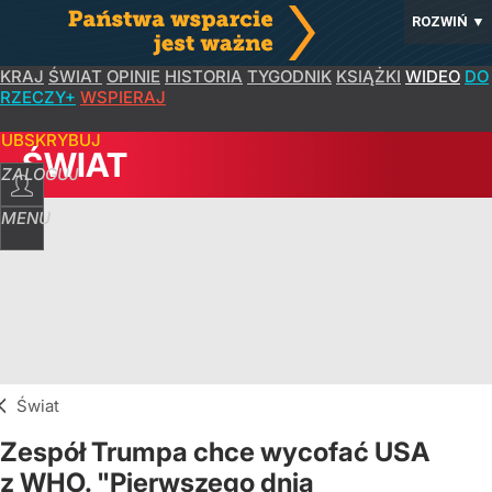
ROZWIŃ
▼
KRAJ
ŚWIAT
OPINIE
HISTORIA
TYGODNIK
KSIĄŻKI
WIDEO
DO
RZECZY+
WSPIERAJ
SUBSKRYBUJ
ŚWIAT
ZALOGUJ
MENU
Świat
Zespół Trumpa chce wycofać USA
z WHO. "Pierwszego dnia