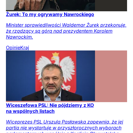
Żurek: To my ogrywamy Nawrockiego
Minister sprawiedliwości Waldemar Żurek przekonuje,
że rządzący są górą nad prezydentem Karolem
Nawrockim.
Opinie
Kraj
Wiceszefowa PSL: Nie pójdziemy z KO
na wspólnych listach
Wiceprezes PSL Urszula Pasławska zapewnia, że jej
partia nie wystartuje w przyszłorocznych wyborach