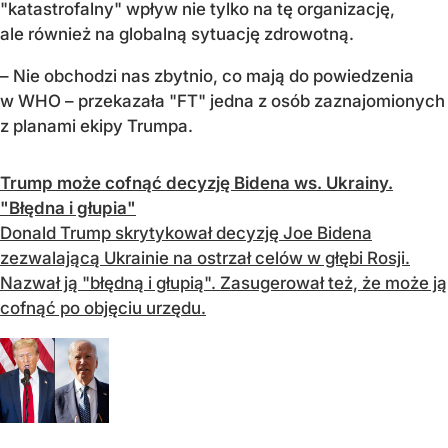
"katastrofalny" wpływ nie tylko na tę organizację,
ale również na globalną sytuację zdrowotną.
– Nie obchodzi nas zbytnio, co mają do powiedzenia
w WHO – przekazała "FT" jedna z osób zaznajomionych
z planami ekipy Trumpa.
Trump może cofnąć decyzję Bidena ws. Ukrainy.
"Błędna i głupia"
Donald Trump skrytykował decyzję Joe Bidena
zezwalającą Ukrainie na ostrzał celów w głębi Rosji.
Nazwał ją "błędną i głupią". Zasugerował też, że może ją
cofnąć po objęciu urzędu.