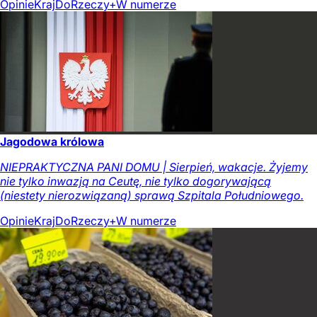
Opinie
Kraj
DoRzeczy+
W numerze
Jagodowa królowa
NIEPRAKTYCZNA PANI DOMU | Sierpień, wakacje. Żyjemy
nie tylko inwazją na Ceutę, nie tylko dogorywającą
(niestety nierozwiązaną) sprawą Szpitala Południowego.
Opinie
Kraj
DoRzeczy+
W numerze