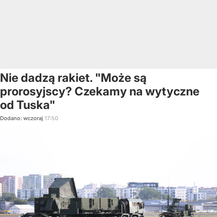
Nie dadzą rakiet. "Może są
prorosyjscy? Czekamy na wytyczne
od Tuska"
Dodano:
wczoraj
17:50