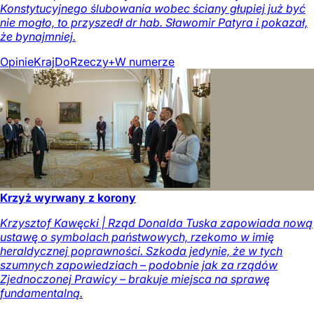
Konstytucyjnego ślubowania wobec ściany głupiej już być
nie mogło, to przyszedł dr hab. Sławomir Patyra i pokazał,
że bynajmniej.
Opinie
Kraj
DoRzeczy+
W numerze
Krzyż wyrwany z korony
Krzysztof Kawęcki | Rząd Donalda Tuska zapowiada nową
ustawę o symbolach państwowych, rzekomo w imię
heraldycznej poprawności. Szkoda jedynie, że w tych
szumnych zapowiedziach – podobnie jak za rządów
Zjednoczonej Prawicy – brakuje miejsca na sprawę
fundamentalną.