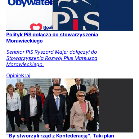
Polityk PiS dołącza do stowarzyszenia
Morawieckiego
Senator PiS Ryszard Majer dołączył do
Stowarzyszenia Rozwój Plus Mateusza
Morawieckiego.
Opinie
Kraj
"By stworzyli rząd z Konfederacją". Taki plan