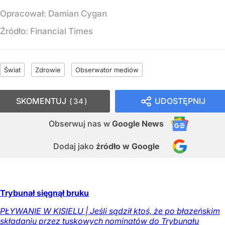
Opracował:
Damian Cygan
Źródło:
Financial Times
Świat
Zdrowie
Obserwator mediów
SKOMENTUJ
UDOSTĘPNIJ
34
Obserwuj nas
w
Google News
Dodaj jako
źródło w Google
Trybunał sięgnął bruku
PŁYWANIE W KISIELU | Jeśli sądził ktoś, że po błazeńskim
składaniu przez tuskowych nominatów do Trybunału