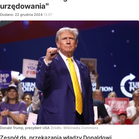
urzędowania"
Dodano:
22
grudnia
2024
13:07
Donald Trump, prezydent USA
Źródło:
Wikimedia Commons
Zespół ds. przekazania władzy Donaldowi